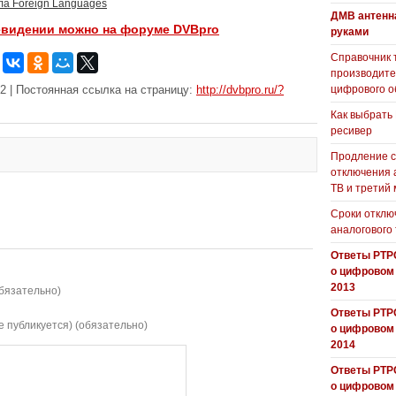
ла Foreign Languages
ДМВ антенн
евидении можно на форуме DVBpro
руками
Справочник 
производит
2 | Постоянная ссылка на страницу:
http://dvbpro.ru/?
цифрового о
Как выбрать
ресивер
Продление с
отключения 
ТВ и третий
Сроки отклю
аналогового
Ответы РТР
о цифровом
2013
бязательно)
Ответы РТР
е публикуется) (обязательно)
о цифровом
2014
Ответы РТР
о цифровом