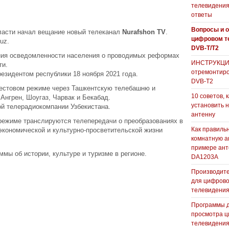
телевидения
ответы
Вопросы и о
бласти начал вещание новый телеканал
Nurafshon TV
.
цифровом т
uz.
DVB-T/T2
ния осведомленности населения о проводимых реформах
ИНСТРУКЦИЯ
ти.
отремонтиро
езидентом республики 18 ноября 2021 года.
DVB-T2
тестовом режиме через Ташкентскую телебашню и
10 советов, 
Ангрен, Шоугаз, Чарвак и Бекабад.
установить 
й телерадиокомпании Узбекистана.
антенну
режиме транслируются телепередачи о преобразованиях в
Как правиль
экономической и культурно-просветительской жизни
комнатную а
примере ан
ммы об истории, культуре и туризме в регионе.
DA1203А
Производите
для цифрово
телевидени
Программы 
просмотра ц
телевидения