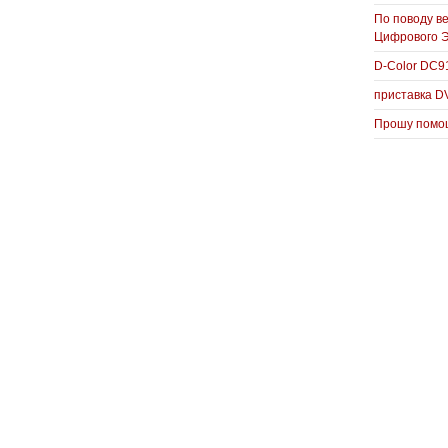
По поводу в
Цифрового 
D-Color DC
приставка D
Прошу помощ