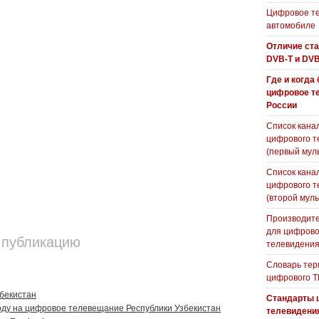
Цифровое те
автомобиле
Отличие ст
DVB-T и DVB
Где и когда
цифровое т
России
Список кана
цифрового т
(первый мул
Список кана
цифрового т
(второй муль
Производите
для цифрово
 публикацию
телевидени
Словарь тер
цифрового Т
бекистан
Стандарты 
оду на цифровое телевещание Республики Узбекистан
телевидени