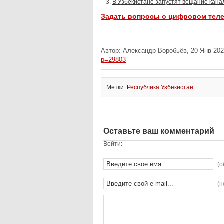
В Узбекистане запустят вещание кана
Задать вопросы о цифровом тел
Автор: Александр Воробьёв, 20 Янв 202
p=29803
Метки:
Республика Узбекистан
Оставьте ваш комментарий
Войти:
(о
(н