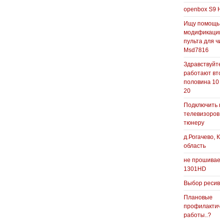
openbox S9 
Ищу помощь
модификаци
пульта для ч
Msd7816
Здравствуйте
работают вт
половина 10
20
Подключить 
телевизоров
тюнеру
д.Рогачево, 
область
не прошивае
1301HD
Выбор реси
Плановые
профилакти
работы..?