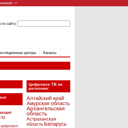
ников! -->
 по сайту:
нсляционные центры
Каналы
а
Цифровое ТВ по
регионам:
ные
Алтайский край
Амурская область
Архангельская
находит
область
-T2
Астраханская
Беларусь
область
 цифрового