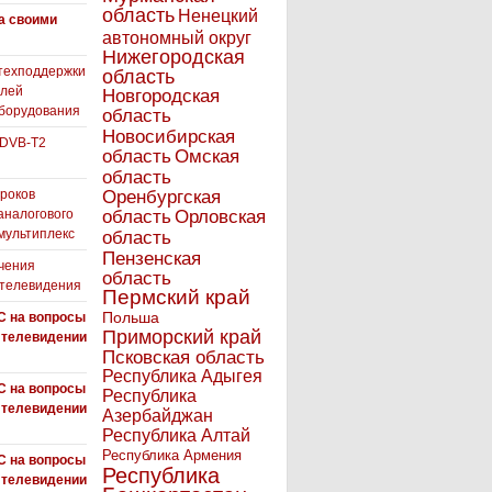
область
Ненецкий
а своими
автономный округ
Нижегородская
техподдержки
область
елей
Новгородская
борудования
область
Новосибирская
 DVB-T2
область
Омская
область
роков
Оренбургская
аналогового
область
Орловская
 мультиплекс
область
Пензенская
чения
область
 телевидения
Пермский край
Польша
С на вопросы
Приморский край
 телевидении
Псковская область
Республика Адыгея
С на вопросы
Республика
 телевидении
Азербайджан
Республика Алтай
Республика Армения
С на вопросы
Республика
 телевидении