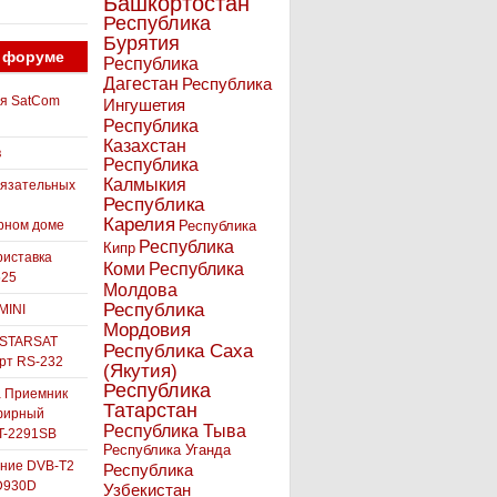
Башкортостан
Республика
Бурятия
 форуме
Республика
Дагестан
Республика
ля SatCom
Ингушетия
Республика
Казахстан
в
Республика
Калмыкия
бязательных
Республика
Карелия
рном доме
Республика
Республика
Кипр
иставка
Коми
Республика
525
Молдова
Республика
MINI
Мордовия
 STARSAT
Республика Саха
орт RS-232
(Якутия)
Республика
а Приемник
Татарстан
фирный
Республика Тыва
-2291SB
Республика Уганда
ние DVB-T2
Республика
D930D
Узбекистан