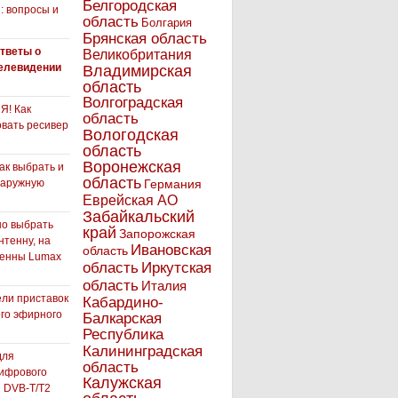
Белгородская
: вопросы и
область
Болгария
Брянская область
тветы о
Великобритания
елевидении
Владимирская
область
Волгоградская
! Как
область
вать ресивер
Вологодская
область
Воронежская
как выбрать и
область
наружную
Германия
Еврейская АО
Забайкальский
но выбрать
край
Запорожская
нтенну, на
Ивановская
область
тенны Lumax
Иркутская
область
область
Италия
ли приставок
Кабардино-
го эфирного
Балкарская
я
Республика
Калининградская
для
область
ифрового
Калужская
 DVB-T/T2