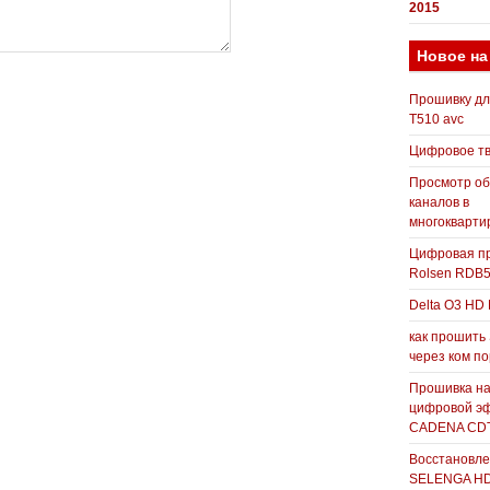
2015
Новое на
Прошивку д
T510 avc
Цифровое т
Просмотр о
каналов в
многокварти
Цифровая пр
Rolsen RDB
Delta O3 HD 
как прошить
через ком п
Прошивка н
цифровой э
CADENA CDT
Восстановле
SELENGA H