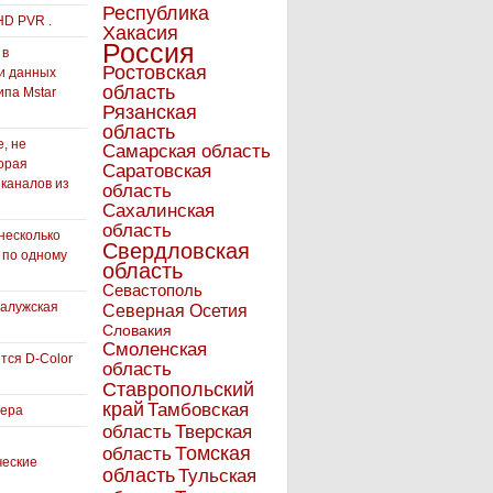
Республика
HD PVR .
Хакасия
Россия
 в
Ростовская
и данных
область
ипа Mstar
Рязанская
область
, не
Самарская область
орая
Саратовская
 каналов из
область
Сахалинская
область
несколько
Свердловская
 по одному
область
Севастополь
Калужская
Северная Осетия
Словакия
Смоленская
тся D-Color
область
Ставропольский
край
Тамбовская
вера
область
Тверская
Томская
область
ческие
область
Тульская