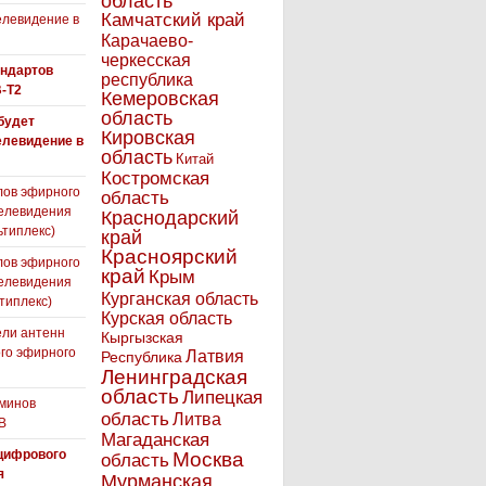
область
Камчатский край
левидение в
Карачаево-
черкесская
андартов
республика
-T2
Кемеровская
область
 будет
Кировская
елевидение в
область
Китай
Костромская
лов эфирного
область
елевидения
Краснодарский
ьтиплекс)
край
Красноярский
лов эфирного
край
Крым
елевидения
Курганская область
типлекс)
Курская область
ли антенн
Кыргызская
го эфирного
Латвия
Республика
я
Ленинградская
область
Липецкая
минов
область
Литва
В
Магаданская
цифрового
Москва
область
я
Мурманская