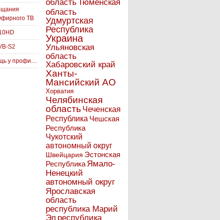
Тюменская
область
ещания
область
Эфирного ТВ
Удмуртская
Республика
910HD
Украина
Ульяновская
VB-S2
область
ь у профи....
Хабаровский край
Ханты-
Мансийский АО
Хорватия
Челябинская
область
Чеченская
Республика
Чешская
Республика
Чукотский
автономный округ
Эстонская
Швейцария
Ямало-
Республика
Ненецкий
автономный округ
Ярославская
область
республика Марий
Эл
республика