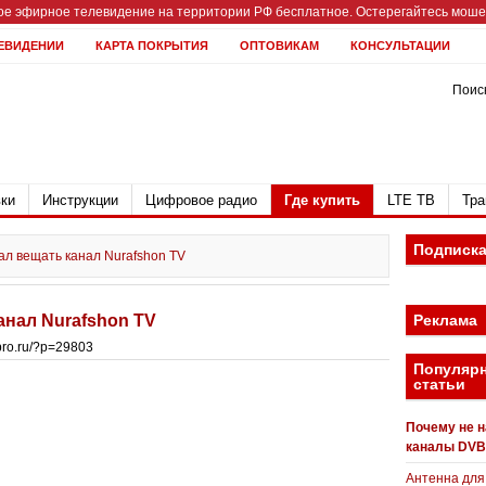
е эфирное телевидение на территории РФ бесплатное. Остерегайтесь мошен
ЕВИДЕНИИ
КАРТА ПОКРЫТИЯ
ОПТОВИКАМ
КОНСУЛЬТАЦИИ
Поиск
ки
Инструкции
Цифровое радио
Где купить
LTE ТВ
Тра
Подписк
ал вещать канал Nurafshon TV
анал Nurafshon TV
Реклама
bpro.ru/?p=29803
Популяр
статьи
Почему не 
каналы DVB
Антенна для