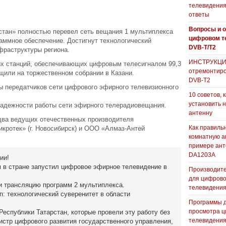
телевидения
ответы
Вопросы и о
тан» полностью перевел сеть вещания 1 мультиплекса
цифровом т
раммное обеспечение. Достигнут технологический
DVB-T/T2
фраструктуры региона.
ИНСТРУКЦИЯ
х станций, обеспечивающих цифровым телесигналом 99,3
отремонтиро
щили на торжественном собрании в Казани.
DVB-T2
ы передатчиков сети цифрового эфирного телевизионного
10 советов, 
установить 
надежности работы сети эфирного телерадиовещания.
антенну
два ведущих отечественных производителя
Как правиль
кротек» (г. Новосибирск) и ООО «Алмаз-Антей
комнатную а
примере ан
DA1203А
ии!
м в стране запустил цифровое эфирное телевидение в
Производите
для цифрово
и трансляцию программ 2 мультиплекса.
телевидени
: технологический суверенитет в области
Программы 
просмотра ц
еспублики Татарстан, которые провели эту работу без
телевидения
стр цифрового развития государственного управления,