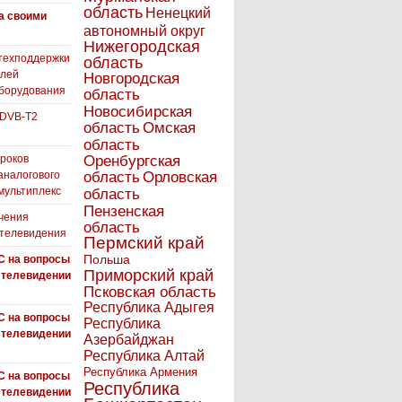
область
Ненецкий
а своими
автономный округ
Нижегородская
техподдержки
область
елей
Новгородская
борудования
область
Новосибирская
 DVB-T2
область
Омская
область
роков
Оренбургская
аналогового
область
Орловская
 мультиплекс
область
Пензенская
чения
область
 телевидения
Пермский край
Польша
С на вопросы
Приморский край
 телевидении
Псковская область
Республика Адыгея
С на вопросы
Республика
 телевидении
Азербайджан
Республика Алтай
Республика Армения
С на вопросы
Республика
 телевидении