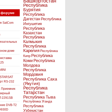
Башкортостан
Республика
Бурятия
 форуме
Республика
Дагестан
Республика
ля SatCom
Ингушетия
Республика
Казахстан
в
Республика
Калмыкия
бязательных
Республика
Карелия
рном доме
Республика
Республика
Кипр
иставка
Коми
Республика
525
Молдова
Республика
MINI
Мордовия
 STARSAT
Республика Саха
орт RS-232
(Якутия)
Республика
а Приемник
Татарстан
фирный
Республика Тыва
-2291SB
Республика Уганда
ние DVB-T2
Республика
D930D
Узбекистан