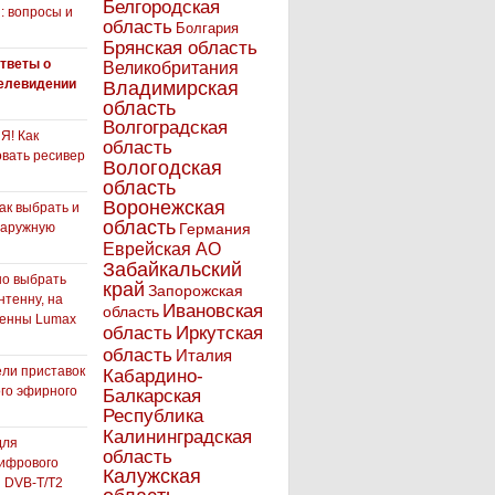
Белгородская
: вопросы и
область
Болгария
Брянская область
тветы о
Великобритания
елевидении
Владимирская
область
Волгоградская
! Как
область
вать ресивер
Вологодская
область
Воронежская
как выбрать и
область
наружную
Германия
Еврейская АО
Забайкальский
но выбрать
край
Запорожская
нтенну, на
Ивановская
область
тенны Lumax
Иркутская
область
область
Италия
ли приставок
Кабардино-
го эфирного
Балкарская
я
Республика
Калининградская
для
область
ифрового
Калужская
 DVB-T/T2