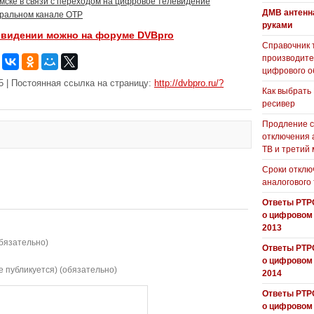
мске в связи с переходом на цифровое телевидение
ДМВ антенн
ральном канале ОТР
руками
евидении можно на форуме DVBpro
Справочник 
производит
цифрового о
5 | Постоянная ссылка на страницу:
http://dvbpro.ru/?
Как выбрать
ресивер
Продление с
отключения 
ТВ и третий
Сроки отклю
аналогового
Ответы РТР
о цифровом
2013
бязательно)
Ответы РТР
о цифровом
е публикуется) (обязательно)
2014
Ответы РТР
о цифровом