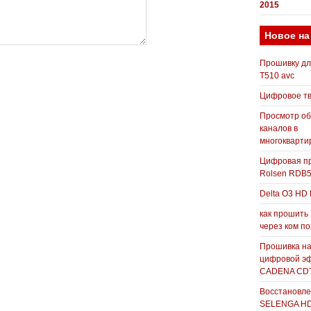
2015
Новое на
Прошивку д
T510 avc
Цифровое т
Просмотр о
каналов в
многокварти
Цифровая пр
Rolsen RDB
Delta O3 HD 
как прошить
через ком п
Прошивка н
цифровой э
CADENA CDT
Восстановле
SELENGA H