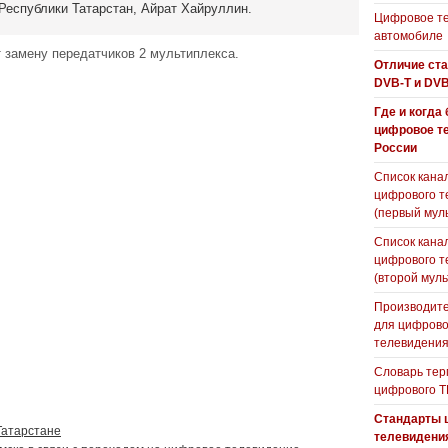
Республики Татарстан, Айрат Хайруллин.
Цифровое те
автомобиле
замену передатчиков 2 мультиплекса.
Отличие ст
DVB-T и DVB
Где и когда
цифровое т
России
Список кана
цифрового т
(первый мул
Список кана
цифрового т
(второй муль
Производите
для цифрово
телевидени
Словарь тер
цифрового Т
Стандарты 
Татарстане
телевидени