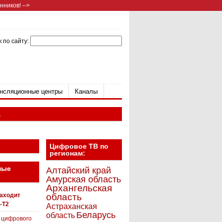
ников! -->
 по сайту:
нсляционные центры
Каналы
а
Цифровое ТВ по
регионам:
ные
Алтайский край
Амурская область
Архангельская
находит
область
-T2
Астраханская
Беларусь
область
 цифрового