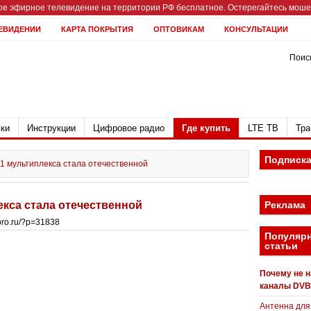
е эфирное телевидение на территории РФ бесплатное. Остерегайтесь мошен
ЕВИДЕНИИ
КАРТА ПОКРЫТИЯ
ОПТОВИКАМ
КОНСУЛЬТАЦИИ
Поиск
ки
Инструкции
Цифровое радио
Где купить
LTE ТВ
Тра
Подписк
 1 мультиплекса стала отечественной
екса стала отечественной
Реклама
bpro.ru/?p=31838
Популяр
статьи
Почему не 
каналы DVB
Антенна для