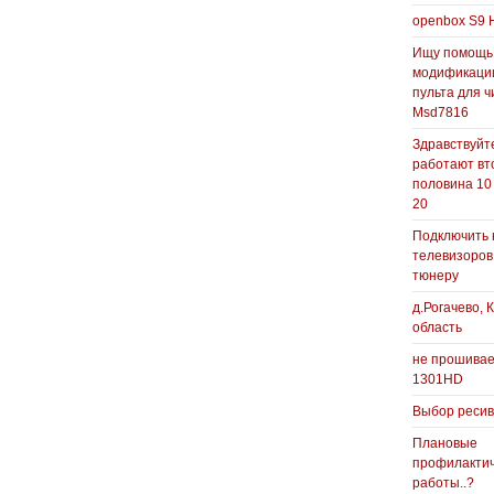
openbox S9 
Ищу помощь
модификаци
пульта для ч
Msd7816
Здравствуйте
работают вт
половина 10
20
Подключить 
телевизоров
тюнеру
д.Рогачево, 
область
не прошивае
1301HD
Выбор реси
Плановые
профилакти
работы..?