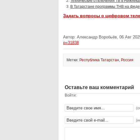
Технические отключения ТВ в Нижнека
В Татарстане программы ТНВ на феде
Задать вопросы о цифровом тел
Автор: Александр Воробьёв, 06 Авг 202
p=31838
Метки:
Республика Татарстан
,
Россия
Оставьте ваш комментарий
Войти:
(о
(н