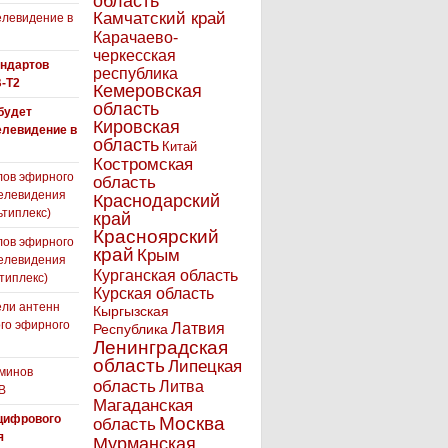
область
Камчатский край
левидение в
Карачаево-
черкесская
андартов
республика
-T2
Кемеровская
область
 будет
Кировская
елевидение в
область
Китай
Костромская
лов эфирного
область
елевидения
Краснодарский
ьтиплекс)
край
Красноярский
лов эфирного
край
Крым
елевидения
Курганская область
типлекс)
Курская область
ли антенн
Кыргызская
го эфирного
Латвия
Республика
я
Ленинградская
область
Липецкая
минов
область
Литва
В
Магаданская
цифрового
Москва
область
я
Мурманская