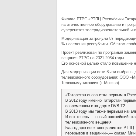
Филиал РТРС «РТПЦ Республики Татарс
на отечественное оборудование и прог
суверенитет телерадиовещательной ин
Модернизация затронула 87 передающи
% населения республики. Об этом сооб
Проект реализован по программе замен
вещания РТРС на 2021-2034 годы.
Его основной целью стало повышение 
Для модернизации сети были выбраны 
телевизионного оборудования: ООО «Ми
Телекоммуникации» (г. Москва).
«Татарстан снова стал первым в Росс
В 2012 году именно Татарстан первы
современном стандарте DVB-T2.
В 2013 году мы также первыми начал
И вот теперь — новый важнейший этап
телевизионного вещания.
Благодарю всех специалистов РТПЦ Р
перерывов в вещании»,— сказал Мини