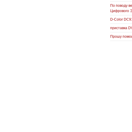
По поводу в
Цифрового 
D-Color DC
приставка D
Прошу помощ