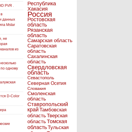
Республика
HD PVR .
Хакасия
Россия
 в
Ростовская
и данных
область
ипа Mstar
Рязанская
область
, не
Самарская область
орая
Саратовская
 каналов из
область
Сахалинская
область
несколько
Свердловская
 по одному
область
Севастополь
Калужская
Северная Осетия
Словакия
Смоленская
тся D-Color
область
Ставропольский
край
Тамбовская
вера
область
Тверская
Томская
область
ческие
область
Тульская