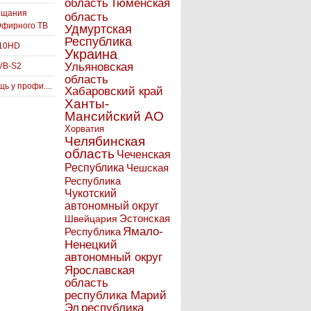
Тюменская
область
ещания
область
Эфирного ТВ
Удмуртская
Республика
910HD
Украина
Ульяновская
VB-S2
область
ь у профи....
Хабаровский край
Ханты-
Мансийский АО
Хорватия
Челябинская
область
Чеченская
Республика
Чешская
Республика
Чукотский
автономный округ
Эстонская
Швейцария
Ямало-
Республика
Ненецкий
автономный округ
Ярославская
область
республика Марий
Эл
республика