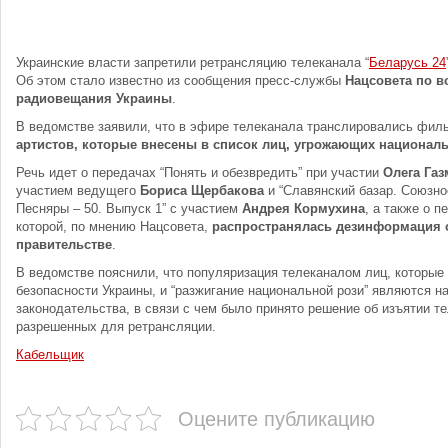
Украинские власти запретили ретрансляцию телеканала “
Беларусь 24
Об этом стало известно из сообщения пресс-службы
Нацсовета по в
радиовещания Украины
.
В ведомстве заявили, что в эфире телеканала транслировались фил
артистов, которые внесены в список лиц, угрожающих национал
Речь идет о передачах “Понять и обезвредить” при участии
Олега Га
участием ведущего
Бориса Щербакова
и “Славянский базар. Союзно
Песняры – 50. Выпуск 1” с участием
Андрея Кормухина
, а также о п
которой, по мнению Нацсовета,
распространялась дезинформация о
правительстве
.
В ведомстве пояснили, что популяризация телеканалом лиц, которые
безопасности Украины, и “разжигание национальной рози” являются н
законодательства, в связи с чем было принято решение об изъятии т
разрешенных для ретрансляции.
Кабельщик
Оцените публикацию