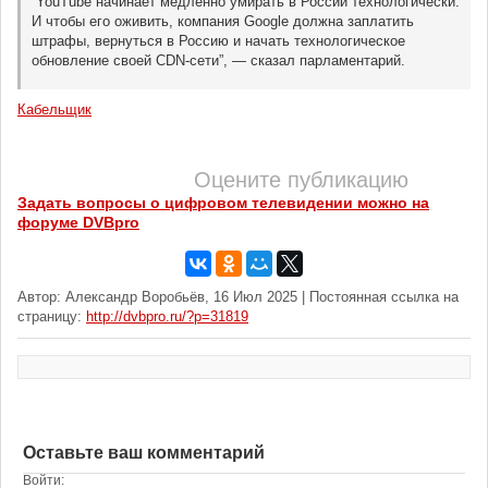
“YouTube начинает медленно умирать в России технологически.
И чтобы его оживить, компания Google должна заплатить
штрафы, вернуться в Россию и начать технологическое
обновление своей CDN-сети”, — сказал парламентарий.
Кабельщик
Оцените публикацию
Задать вопросы о цифровом телевидении можно на
форуме DVBpro
Автор: Александр Воробьёв, 16 Июл 2025 | Постоянная ссылка на
страницу:
http://dvbpro.ru/?p=31819
Оставьте ваш комментарий
Войти: