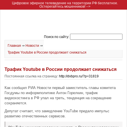
Цифровое эфирное телевидение на территории РФ бесплатное.
Остерегайтесь мошенников! -->
Поиск по сайту:
Главная
⇒
Новости
⇒
Трафик Youtube в России продолжает снижаться
Трафик Youtube в России продолжает снижаться
Постоянная ссылка на страницу:
http://dvbpro.ru/?p=31819
Как сообщил РИА Новости первый заместитель главы комитета
Госдумы по информполитике Антон Горелкин, трафик
видеохостинга в РФ упал на треть, тенденция на сокращение
сохраняется.
Депутат считает, что замедление YouTube придало импульс
развитию отечественных сервисов.