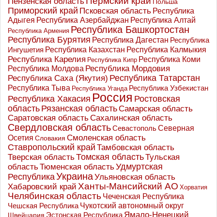
Пермский край
Пензенская область
Польша
Приморский край
Псковская область
Республика
Адыгея
Республика Азербайджан
Республика Алтай
Республика Башкортостан
Республика Армения
Республика Бурятия
Республика Дагестан
Республика
Республика Казахстан
Ингушетия
Республика Калмыкия
Республика Карелия
Республика Коми
Республика Кипр
Республика Мордовия
Республика Молдова
Республика Татарстан
Республика Саха (Якутия)
Республика Тыва
Республика Узбекистан
Республика Уганда
Россия
Республика Хакасия
Ростовская
область
Рязанская область
Самарская область
Саратовская область
Сахалинская область
Свердловская область
Северная
Севастополь
Осетия
Смоленская область
Словакия
Ставропольский край
Тамбовская область
Томская область
Тверская область
Тульская
Удмуртская
Тюменская область
область
Украина
Республика
Ульяновская область
Ханты-Мансийский АО
Хабаровский край
Хорватия
Челябинская область
Чеченская Республика
Чешская Республика
Чукотский автономный округ
Ямало-Ненецкий
Эстонская Республика
Швейцария