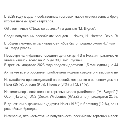
В 2025 году модели собственных торговых марок отечественных брен
итогам первых трех кварталов.
Об этом пишет CNews со ссылкой на данные “М. Видео”.
Среди популярных российских брендов — Novex, Hi, Hartens, Dexp, R
В общей сложности за январь-сентябрь было продано около 4,7 млн 
141 млрд рублей.
Несмотря на инфляцию, средняя цена смарт-ТВ в России практически
увеличившись всего на 2 % до 30,1 тыс. рублей.
В третьем квартале 2025 года продажи достигли 1,5 млн единиц на 4
Активнее всего россияне приобретали модели среднего и высокого це
Из китайских производителей на российском рынке в основном домин
Haier (15 %), Xiaomi (9 %), Hisense (8 %) и TCL (7 %).
На телевизоры собственных торговых марок ритейлеров (“М. Видео” (No
Ozon (Hartens), DNS (Dexp), Wildberries (RAZZ) и пр.) приходится 21 %.
В денежном выражении лидируют Haier (19 %) и Samsung (12 %), за 
российских брендов.
Интересно, что несмотря на популярность российских торговых маро