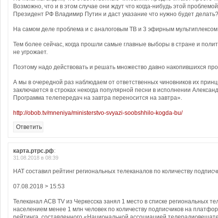
Возможно, что и в этом случае они ждут что когда-нибудь этой проблемо
Президент РФ Владимир Путин и даст указание что нужно будет делать
На самом деле проблема и с аналоговым ТВ и 3 эфирным мультиплексо
Тем более сейчас, когда прошли самые главные выборы в стране и полит
не угрожает.
Поэтому надо действовать и решать множество давно накопившихся про
А мы в очередной раз наблюдаем от ответственных чиновников их принц
заключается в строках некогда популярной песни в исполнении Алекса
Программа телепередач на завтра переносится на завтра».
http://obob.tv/mneniya/ministerstvo-svyazi-soobshhilo-kogda-bu/
Ответить
карта.ртрс.рф
:
31.08.2018 в 08:39
НАТ составил рейтинг региональных телеканалов по количеству подписч
07.08.2018 > 15:53
Телеканал АСВ TV из Черкесска занял 1 место в списке региональных те
населением менее 1 млн человек по количеству подписчиков на платфор
рейтинга, составленного «Национальной ассоциацией телерадиовещате