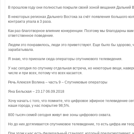
В прошлом году они полностью покрыли своей зоной вещания Дальний В
В некоторых регионах Дальнего Востока за счёт появления большого кол
контракта упала в 3 раза.
Как раз благотворное влияние конкуренции. Поэтому мы благодарны вам
ответственное поведение.
Людям это понравилось, люди это приветствуют. Еще было бы здорово, 
зарабатывала.
Я знаю, что приехали сюда операторы спутникового телевидения.
У нас сегодня по спутнику отдельная встреча, но некоторые вещи, навер
числе и при всех, потому что всех касается.
Речь Алексея Волина – часть 9 – Спутниковые операторы
Яна Бельская – 23.17 06.09.2018
Хочу начать с того, что помните, что цифровое эфирное телевидение се
наши города, у нас покрытие 98,5%.
800 тысяч семей сегодня живут вне зоны цифрового охвата.
Но до них дотягивается спутниковое телевидение, то есть цифра им тео
При этом у нас есть федеральный стандарт, который предусматривает, 