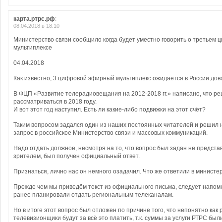
карта.ртрс.рф
:
08.04.2018 в 18:10
Министерство связи сообщило когда будет уместно говорить о третьем
мультиплексе
04.04.2018
Как известно, 3 цифровой эфирный мультиплекс ожидается в России дов
В ФЦП «Развитие телерадиовещания на 2012-2018 гг.» написано, что ре
рассматриваться в 2018 году.
И вот этот год наступил. Есть ли какие-либо подвижки на этот счёт?
Таким вопросом задался один из наших постоянных читателей и решил
запрос в российское Министерство связи и массовых коммуникаций.
Надо отдать должное, несмотря на то, что вопрос был задан не предст
зрителем, был получен официальный ответ.
Признаться, лично нас он немного озадачил. Что же ответили в министе
Прежде чем мы приведём текст из официального письма, следует напомн
ранее планировали отдать региональным телеканалам.
Но в итоге этот вопрос был отложен по причине того, что непонятно как
телевизионщики будут за всё это платить, т.к. суммы за услуги РТРС были