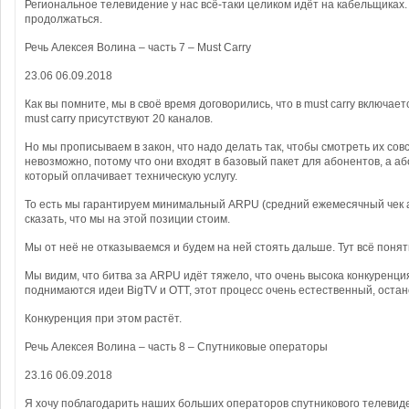
Региональное телевидение у нас всё-таки целиком идёт на кабельщиках. 
продолжаться.
Речь Алексея Волина – часть 7 – Must Carry
23.06 06.09.2018
Как вы помните, мы в своё время договорились, что в must carry включаетс
must carry присутствуют 20 каналов.
Но мы прописываем в закон, что надо делать так, чтобы смотреть их со
невозможно, потому что они входят в базовый пакет для абонентов, а а
который оплачивает техническую услугу.
То есть мы гарантируем минимальный ARPU (средний ежемесячный чек а
сказать, что мы на этой позиции стоим.
Мы от неё не отказываемся и будем на ней стоять дальше. Тут всё понят
Мы видим, что битва за ARPU идёт тяжело, что очень высока конкуренция
поднимаются идеи BigTV и OTT, этот процесс очень естественный, остан
Конкуренция при этом растёт.
Речь Алексея Волина – часть 8 – Спутниковые операторы
23.16 06.09.2018
Я хочу поблагодарить наших больших операторов спутникового телевид