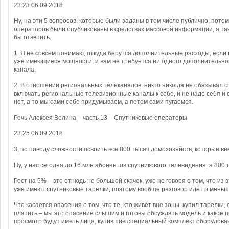
23.23 06.09.2018
Ну, на эти 5 вопросов, которые были заданы в том числе публично, пото
операторов были опубликованы в средствах массовой информации, я так
бы ответить.
1. Я не совсем понимаю, откуда берутся дополнительные расходы, если
уже имеющиеся мощности, и вам не требуется ни одного дополнительно
канала.
2. В отношении региональных телеканалов: никто никогда не обязывал 
включать региональные телевизионные каналы к себе, и не надо себя и 
нет, а то мы сами себе придумываем, а потом сами пугаемся.
Речь Алексея Волина – часть 13 – Спутниковые операторы
23.25 06.09.2018
3, по поводу сложности освоить все 800 тысяч домохозяйств, которые вн
Ну, у нас сегодня до 16 млн абонентов спутникового телевидения, а 800
Рост на 5% – это отнюдь не большой скачок, уже не говоря о том, что из 
уже имеют спутниковые тарелки, поэтому вообще разговор идёт о меньш
Что касается опасения о том, что те, кто живёт вне зоны, купил тарелки,
платить – мы это опасение слышим и готовы обсуждать модель и какое 
просмотр будут иметь лица, купившие специальный комплект оборудова