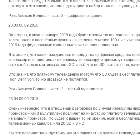
То есть халявы будет больше, а это является серьёзным испытанием дл
потому что это значит, что мало дать просто набор каналов – нужно дат
Речь Алексея Волина – часть 2 – цифровое вещание
23.03 06.09.2018
Во-вторых, в начале января 2019 года будет отключено аналоговое ве
телеканалов в населённых пунктах с населением менее 100 тысяч человек
2019 года федеральные каналы выключат аналог полностью.
Это значит, что наши граждане все перейдут на цифровые средства при
телевизор или приставка к цифровому телевизору, и привыкнут к хорошей
всех как базовая картинка станет SD, а всё, что не SD, естественно, нач
Это значит, что платному телевидению (потому что SD будет в бесплатн
High Definition, точно играться не получится.
Речь Алексея Волина – часть 3 – третий мультиплекс
23.04 06.09.2018
Очень интересно, что в отношении разговоров по 3 мультиплексу мы ник
прогнозов – как 3 мультиплекс повлияет на индустрию платного телевиде
не видели прогнозов, что будет, с вашей точки зрения, если в бесплатном
телевизионных каналов, или 20 SD и 3 HD.
Как это повлияет на индустрию, как это повлияет на платное телевидени