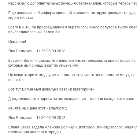
Рассказал о дополнительных функциях телеканалов, которые теперь пе
Еще рассказал об информационной кампании, которую проводит государс
видим живьем.
Всего в РТРС за присоединением обратилось около полутора тысяч опер
присоединилось не более 2/3.
Оппаньки!
Яна Бельская – 11.36 06.09.2018
Вступил Волин и сказал, что действительно телеканалы имеют право исп
которые им принадлежат по лицензиям.
Но вещать при этом другие каналы на этих частотах каналы не могут, т.
появится.
Вот тут Волин был довольно резок и категоричен.
Догадываюсь, кто адресаты его возмущения – все они находятся в зале
Ребята на сцене жгут напалмом :)
Яна Бельская – 11.50 06.09.2018
Елена Заева задала Алексею Волину и Викторую Пинчуку вопрос, когда б
отключения аналога в городах.