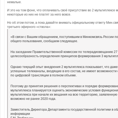
немалые.
И это на том фоне, что оплачивать своё присутствие во 2 мультиплексе м
некоторые из них не платят за него вовсе.
Но об этом потом, а пока давайте внимать официальному ответу Мин.свя
третьего эфирного «ствола»:
«В связи с Вашим обращением, поступившим в Минкомсвязь России п
общего пользования, сообщаем следующее.
На заседании Правительственной комиссии по телерадиовещанию 27 о
целесообразность определения принципов формирования 3 мультиплек
Однако текущий опыт внедрения 2 мультиплекса показывает, что даж
успешные телеканалы, входящие в его состав, не имеют возможности 
по цифровой трансляции в полном объеме.
Поэтому до принятия решения о перспективах и порядке формирован
мультиплекса планируется оценить экономические условия функцион
мультиплекса при начале их вещания на всю территорию, заявленную 
возможно не ранее 2020 года.
Заместитель Директора Департамента государственной политики в об
информации