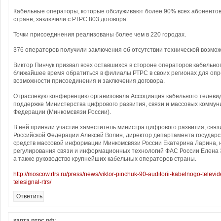
Кабельные операторы, которые обслуживают более 90% всех абонентов
стране, заключили с РТРС 803 договора.
Точки присоединения реализованы более чем в 220 городах.
376 операторов получили заключения об отсутствии технической возмо
Виктор Пинчук призвал всех оставшихся в стороне операторов кабельно
ближайшее время обратиться в филиалы РТРС в своих регионах для оп
возможности присоединения и заключения договора.
Отраслевую конференцию организовала Ассоциация кабельного телевид
поддержке Министерства цифрового развития, связи и массовых коммун
Федерации (Минкомсвязи России).
В ней приняли участие заместитель министра цифрового развития, связ
Российской Федерации Алексей Волин, директор департамента государс
средств массовой информации Минкомсвязи России Екатерина Ларина, 
регулирования связи и информационных технологий ФАС России Елена 
а также руководство крупнейших кабельных операторов страны.
http://moscow.rtrs.ru/press/news/viktor-pinchuk-90-auditorii-kabelnogo-televid
telesignal-rtrs/
Ответить
карта.ртрс.рф
: