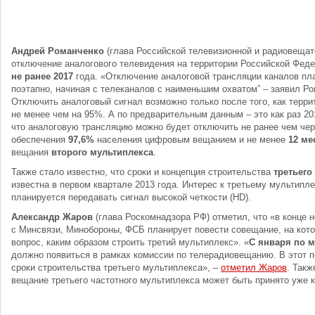
Андрей Романченко
(глава Российской телевизионной и радиовещат
отключение аналогового телевидения на территории Российской Феде
не ранее 2017
года. «Отключение аналоговой трансляции каналов пл
поэтапно, начиная с телеканалов с наименьшим охватом” – заявил Ро
Отключить аналоговый сигнал возможно только после того, как терр
не менее чем на 95%. А по предварительным данным – это как раз 20
что аналоговую трансляцию можно будет отключить не ранее чем че
обеспечения
97,6%
населения цифровым вещанием и не менее
12 ме
вещания
второго мультиплекса
.
Также стало известно, что сроки и концепция строительства
третьего
известна в первом квартале 2013 года. Интерес к третьему мультиплек
планируется передавать сигнал высокой четкости (HD).
Александр Жаров
(глава Роскомнадзора РФ) отметил, что «в конце 
с Минсвязи, Минобороны, ФСБ планирует повести совещание, на кот
вопрос, каким образом строить третий мультиплекс». «
С января по м
должно появиться в рамках комиссии по телерадиовещанию. В этот п
сроки строительства третьего мультиплекса», –
отметил Жаров
. Такж
вещание третьего частотного мультиплекса может быть принято уже к