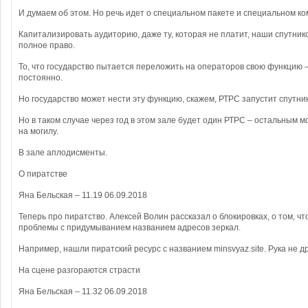
И думаем об этом. Но речь идет о специальном пакете и специальном к
Капитализировать аудиторию, даже ту, которая не платит, наши спутн
полное право.
То, что государство пытается переложить на операторов свою функцию 
постоянно.
Но государство может нести эту функцию, скажем, РТРС запустит спутник
Но в таком случае через год в этом зале будет один РТРС – остальным 
на могилу.
В зале аплодисменты.
О пиратстве
Яна Бельская – 11.19 06.09.2018
Теперь про пиратство. Алексей Волин рассказал о блокировках, о том, чт
проблемы с придумыванием названием адресов зеркал.
Например, нашли пиратский ресурс с названием minsvyaz.site. Рука не д
На сцене разгораются страсти
Яна Бельская – 11.32 06.09.2018