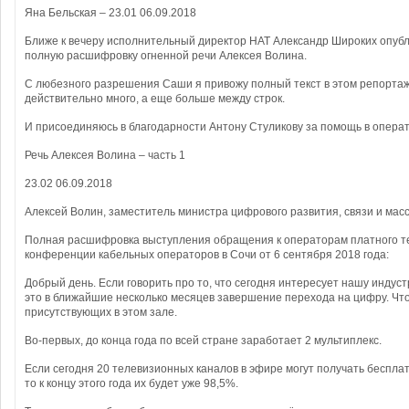
Яна Бельская – 23.01 06.09.2018
Ближе к вечеру исполнительный директор НАТ Александр Широких опубл
полную расшифровку огненной речи Алексея Волина.
С любезного разрешения Саши я привожу полный текст в этом репортаже
действительно много, а еще больше между строк.
И присоединяюсь в благодарности Антону Стуликову за помощь в опера
Речь Алексея Волина – часть 1
23.02 06.09.2018
Алексей Волин, заместитель министра цифрового развития, связи и мас
Полная расшифровка выступления обращения к операторам платного т
конференции кабельных операторов в Сочи от 6 сентября 2018 года:
Добрый день. Если говорить про то, что сегодня интересует нашу индустр
это в ближайшие несколько месяцев завершение перехода на цифру. Что
присутствующих в этом зале.
Во-первых, до конца года по всей стране заработает 2 мультиплекс.
Если сегодня 20 телевизионных каналов в эфире могут получать беспла
то к концу этого года их будет уже 98,5%.