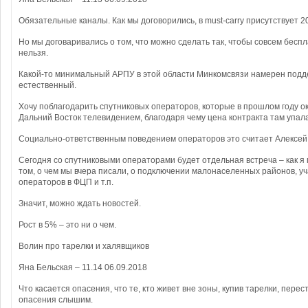
Обязательные каналы. Как мы договорились, в must-carry присутствует 2
Но мы договаривались о том, что можно сделать так, чтобы совсем бесп
нельзя.
Какой-то минимальный АРПУ в этой области Минкомсвязи намерен подд
естественный.
Хочу поблагодарить спутниковых операторов, которые в прошлом году 
Дальний Восток телевидением, благодаря чему цена контракта там упала
Социально-ответственным поведением операторов это считает Алексей
Сегодня со спутниковыми операторами будет отдельная встреча – как я 
том, о чем мы вчера писали, о подключении малонаселенных районов, у
операторов в ФЦП и т.п.
Значит, можно ждать новостей.
Рост в 5% – это ни о чем.
Волин про тарелки и халявщиков
Яна Бельская – 11.14 06.09.2018
Что касается опасения, что те, кто живет вне зоны, купив тарелки, перес
опасения слышим.