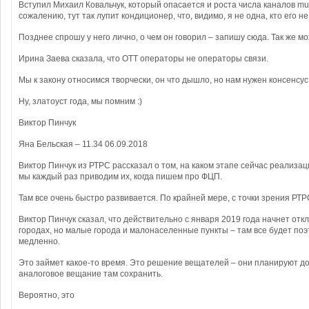
Вступил Михаил Ковальчук, который опасается и роста числа каналов mustc
сожалению, тут так лупит кондиционер, что, видимо, я не одна, кто его 
Позднее спрошу у него лично, о чем он говорил – запишу сюда. Так же мо
Ирина Заева сказала, что ОТТ операторы не операторы связи.
Мы к закону относимся творчески, он что дышло, но нам нужен консенсус 
Ну, златоуст года, мы помним :)
Виктор Пинчук
Яна Бельская – 11.34 06.09.2018
Виктор Пинчук из РТРС рассказал о том, на каком этапе сейчас реализа
мы каждый раз приводим их, когда пишем про ФЦП.
Там все очень быстро развивается. По крайней мере, с точки зрения РТР
Виктор Пинчук сказал, что действительно с января 2019 года начнет отк
городах, но малые города и малонаселенные пункты – там все будет поэ
медленно.
Это займет какое-то время. Это решение вещателей – они планируют до
аналоговое вещание там сохранить.
Вероятно, это