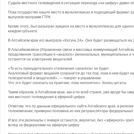
Судьба местного телевидения в ситуации перехода «на цифру» давно о
Пока государство нашло место в мультиплексах и подходящий формат р
выпусков программ ГТРК.
Кроме этого, был разыгран аукцион на место в мультиплексах для одного
каждом субъекте.
В Алтайском крае его выиграла «Катунь 24». Она будет размещаться на 2
В Альтайкомсвязи (Управлении связи и массовых коммуникаций Алтайског
продолжение трансляции в «аналоге» региональных, муниципальных и ча
останется на усмотрение вещателей.
«То есть принудительного отключения «аналога» не будет.
Аналоговый формат вещания сохранится до тех пор, пока в нем будет н
телезрителей и вещателей», — говорят в управлении.
Что это будет означать на практике, пока непонятно». Конец цитаты.
Таким образом, в Алтайском крае, как и по всей стране, уже вроде бы сми
них местного телевидения в эфирной цифре.
Отметим, что по данным официального сайта Алтайского края, в регион
телекомпании, примерно половина из них ретрансляторы федеральных т
И все эти регионалы с января останутся, вероятно, без «эфирного» зрител
вслед за федералами на эфирную цифру.