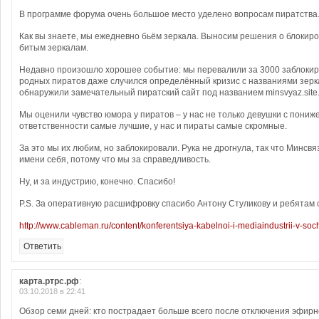
В программе форума очень большое место уделено вопросам пиратства
Как вы знаете, мы ежедневно бьём зеркала. Выносим решения о блокиро
битым зеркалам.
Недавно произошло хорошее событие: мы перевалили за 3000 заблокиро
родных пиратов даже случился определённый кризис с названиями зерк
обнаружили замечательный пиратский сайт под названием minsvyaz.site
Мы оценили чувство юмора у пиратов – у нас не только девушки с пони
ответственности самые лучшие, у нас и пираты самые скромные.
За это мы их любим, но заблокировали. Рука не дрогнула, так что Минсв
имени себя, потому что мы за справедливость.
Ну, и за индустрию, конечно. Спасибо!
P.S. За оперативную расшифровку спасибо Антону Стуликову и ребятам с
http://www.cableman.ru/content/konferentsiya-kabelnoi-i-mediaindustrii-v-soc
Ответить
карта.ртрс.рф
:
03.10.2018 в 22:41
Обзор семи дней: кто пострадает больше всего после отключения эфирн