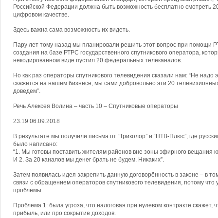
Российской Федерации должна быть возможность бесплатно смотреть 20
цифровом качестве.
Здесь важна сама возможность их видеть.
Пару лет тому назад мы планировали решить этот вопрос при помощи РТ
создания на базе РТРС государственного спутникового оператора, кото
некодированном виде пустил 20 федеральных телеканалов.
Но как раз операторы спутникового телевидения сказали нам: “Не надо э
скажется на нашем бизнесе, мы сами добровольно эти 20 телевизионны
доведем”.
Речь Алексея Волина – часть 10 – Спутниковые операторы
23.19 06.09.2018
В результате мы получили письма от “Триколор” и “НТВ-Плюс”, где русс
было написано:
“1. Мы готовы поставить жителям районов вне зоны эфирного вещания к
И 2. За 20 каналов мы денег брать не будем. Никаких”.
Затем появилась идея закрепить данную договорённость в законе – в том
связи с обращением операторов спутникового телевидения, потому что у
проблемы.
Проблема 1: была угроза, что налоговая при нулевом контракте скажет, 
прибыль, или про сокрытие доходов.