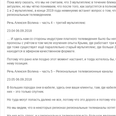
Пока могу сказать, что мы не считаем, что 3 мультиплекс в течение ближ
актуален, но мы чётко понимаем, что после того, как запустятся в полно
1 и 2 мультиплекс, в конце 2019 года неминуемо встанет вопрос о том, ч
региональным телевидением.
Речь Алексея Волина – часть 4 – третий мультиплекс
23.04 06.09.2018
… И здесь нам со стороны индустрии платного телевидения было бы не
прогнозы с учётом в том числе изучения опыта Крыма, где работает три 
где тоже существует ещё параллельно старый мультиплекс, где больше 
находится в эфирном качественном формате.
Потому что рано или поздно этот момент настанет, и тогда хотелось бы,
нему позиция.
Речь Алексея Волина – часть 5 – Региональные телевизионные каналы
23.05 06.09.2018
В больших городах они в кабеле, здесь они ваши клиенты, там, где кабел
них – это только спутник.
Но туда могут попасть далеко не все, потому что это дорого и потому что
Но мы видим, что в некоторых регионах региональные телеканалы хотят
На них есть спрос, и у региональных телеканалов есть большое желание