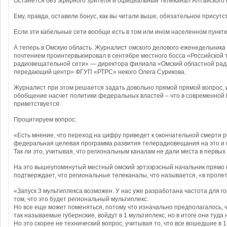
Останется без эфирного зрителя и официальный телеканал Алтайского к
Ему, правда, оставили бонус, как вы читали выше, обязательное присутс
Если эти кабельные сети вообще есть в том или ином населенном пункте
А теперь в Омскую область. Журналист омского делового еженедельника
почтением проинтервьюировал в сентябре местного босса «Российской 
радиовещательной сети» — директора филиала «Омский областной ра
передающий центр» ФГУП «РТРС» некого Олега Сурикова.
Журналист при этом решается задать довольно прямой прямой вопрос, 
обобщение насчет политики федеральных властей – что в современной 
приветствуется.
Процитируем вопрос:
«Есть мнение, что переход на цифру приведет к окончательной смерти р
федеральная целевая программа развития телерадиовещания на это и 
Так ли это, учитывая, что региональным каналам не дали места в первых
На это вышеупомянутый местный омский эртээрэсный начальник прямо н
подтверждает, что региональные телеканалы, что называется, «в пролет
«Запуск 3 мультиплекса возможен. У нас уже разработана частота для го
том, что это будет региональный мультиплекс.
Но все еще может поменяться, потому что изначально предполагалось, 
так называемые губернские, войдут в 1 мультиплекс, но в итоге они туда 
Но это скорее не технический вопрос, учитывая то, что все вошедшие в 