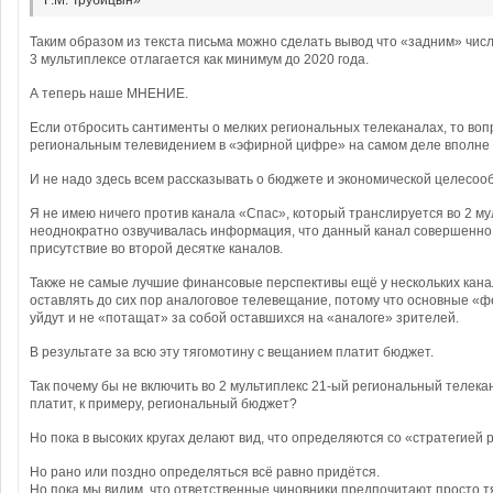
Г.М. Трубицын»
Таким образом из текста письма можно сделать вывод что «задним» чис
3 мультиплексе отлагается как минимум до 2020 года.
А теперь наше МНЕНИЕ.
Если отбросить сантименты о мелких региональных телеканалах, то воп
региональным телевидением в «эфирной цифре» на самом деле вполне
И не надо здесь всем рассказывать о бюджете и экономической целесоо
Я не имею ничего против канала «Спас», который транслируется во 2 му
неоднократно озвучивалась информация, что данный канал совершенно 
присутствие во второй десятке каналов.
Также не самые лучшие финансовые перспективы ещё у нескольких кан
оставлять до сих пор аналоговое телевещание, потому что основные «ф
уйдут и не «потащат» за собой оставшихся на «аналоге» зрителей.
В результате за всю эту тягомотину с вещанием платит бюджет.
Так почему бы не включить во 2 мультиплекс 21-ый региональный телекан
платит, к примеру, региональный бюджет?
Но пока в высоких кругах делают вид, что определяются со «стратегией
Но рано или поздно определяться всё равно придётся.
Но пока мы видим, что ответственные чиновники предпочитают просто т