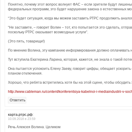
Понятно, почему этот вопрос волнует ФАС – если зрители будут лишен
федеральных программ, это будет нарушение закона о естественных мо
“Это будет ситуация, когда мы можем заставить РТРС продолжить анало
“Не заставите, – говорит Волин – тот, кто попытается это сделать, отпра
поскольку РТРС оказывает возмездные услуги”.
(Это пять, товарищи!)
По мнению Волина, эту кампанию информирования должно оплачивать не
Тут вступила Екатерина Ларина, которая, кажется, не знала о такой по
Она пытается успокоить Елену Заеву, говорит цифры, обещает ускорить
планом отключения.
Хорошо, что ребята встретились хотя бы на этой сцене, чтобы обсудить 
http://www.cableman.ru/content/konferentsiya-kabelnoi-i-mediaindustrii-v-soc
Ответить
карта.ртрс.рф
:
10.09.2018 в 23:59
Речь Алексея Волина. Целиком