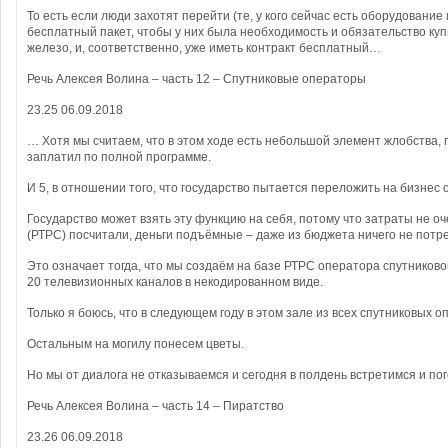
То есть если люди захотят перейти (те, у кого сейчас есть оборудование 
бесплатный пакет, чтобы у них была необходимость и обязательство куп
железо, и, соответственно, уже иметь контракт бесплатный…
Речь Алексея Волина – часть 12 – Спутниковые операторы
23.25 06.09.2018
… Хотя мы считаем, что в этом ходе есть небольшой элемент жлобства, 
заплатил по полной программе.
И 5, в отношении того, что государство пытается переложить на бизнес
Государство может взять эту функцию на себя, потому что затраты не о
(РТРС) посчитали, деньги подъёмные – даже из бюджета ничего не потре
Это означает тогда, что мы создаём на базе РТРС оператора спутниково
20 телевизионных каналов в некодированном виде.
Только я боюсь, что в следующем году в этом зале из всех спутниковых 
Остальным на могилу понесем цветы.
Но мы от диалога не отказываемся и сегодня в полдень встретимся и по
Речь Алексея Волина – часть 14 – Пиратство
23.26 06.09.2018