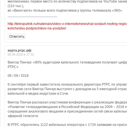
миллиониках, первое место по количеству подписчиков на YouTube зани
(110 тыс.),
во «Вконтакте» больше всего подписчиков у группы телеканала «360».
_________________________
http://telesputnik.ru/materials/video-v-internete/news/nat-sostavil-reyting-reg
kolichestvu-podpischikov-na-youtube/
Ответить
карта.ртрс.рф
:
06.09.2018 в 17:31
Виктор Пинчук: «90% аудитории кабельного телевидения получают циф
РТРС»
06 / 09 / 2018
6 сентября первый заместитель генерального директора РТРС по управ
развитию сети Виктор Пинчук выступил с докладом на 5 ежегодной отр
кабельной и медиа индустрии в Сочи.
Виктор Пинчук рассказал участникам конференции о реализации федер
«Развитие телерадиовещания в Российской Федерации на 2009 – 2018 г
сокращения аналогового вещания и присоединении сетей связи кабель
эфирной телесети.
В РТРС обратились 1122 кабельных оператора с 1734 заявками на прис