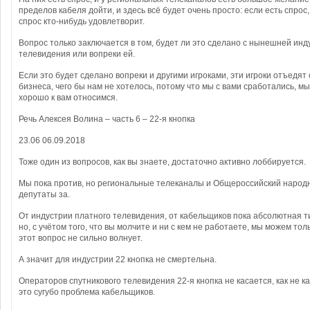
пределов кабеля дойти, и здесь всё будет очень просто: если есть спрос,
спрос кто-нибудь удовлетворит.
Вопрос только заключается в том, будет ли это сделано с нынешней инд
телевидения или вопреки ей.
Если это будет сделано вопреки и другими игроками, эти игроки отъедят 
бизнеса, чего бы нам не хотелось, потому что мы с вами сработались, м
хорошо к вам относимся.
Речь Алексея Волина – часть 6 – 22-я кнопка
23.06 06.09.2018
Тоже один из вопросов, как вы знаете, достаточно активно лоббируется.
Мы пока против, но региональные телеканалы и Общероссийский народн
депутаты за.
От индустрии платного телевидения, от кабельщиков пока абсолютная т
но, с учётом того, что вы молчите и ни с кем не работаете, мы можем тол
этот вопрос не сильно волнует.
А значит для индустрии 22 кнопка не смертельна.
Операторов спутникового телевидения 22-я кнопка не касается, как не ка
это сугубо проблема кабельщиков.