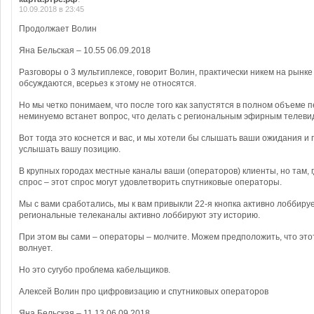
10.09.2018 в 23:45
Продолжает Волин
Яна Бельская – 10.55 06.09.2018
Разговоры о 3 мультиплексе, говорит Волин, практически никем на рынке
обсуждаются, всерьез к этому не относятся.
Но мы четко понимаем, что после того как запустятся в полном объеме 
неминуемо встанет вопрос, что делать с региональным эфирным телеви
Вот тогда это коснется и вас, и мы хотели бы слышать ваши ожидания и
услышать вашу позицию.
В крупных городах местные каналы ваши (операторов) клиенты, но там, г
спрос – этот спрос могут удовлетворить спутниковые операторы.
Мы с вами сработались, мы к вам привыкли 22-я кнопка активно лоббируе
региональные телеканалы активно лоббируют эту историю.
При этом вы сами – операторы – молчите. Можем предположить, что этот
волнует.
Но это сугубо проблема кабельщиков.
Алексей Волин про цифровизацию и спутниковых операторов
Яна Бельская – 11.13 06.09.2018