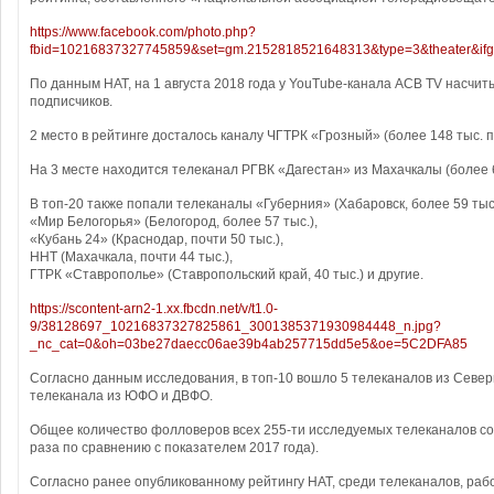
https://www.facebook.com/photo.php?
fbid=10216837327745859&set=gm.2152818521648313&type=3&theater&if
По данным НАТ, на 1 августа 2018 года у YouTube-канала АСВ TV насчит
подписчиков.
2 место в рейтинге досталось каналу ЧГТРК «Грозный» (более 148 тыс. п
На 3 месте находится телеканал РГВК «Дагестан» из Махачкалы (более 6
В топ-20 также попали телеканалы «Губерния» (Хабаровск, более 59 тыс.
«Мир Белогорья» (Белогород, более 57 тыс.),
«Кубань 24» (Краснодар, почти 50 тыс.),
ННТ (Махачкала, почти 44 тыс.),
ГТРК «Ставрополье» (Ставропольский край, 40 тыс.) и другие.
https://scontent-arn2-1.xx.fbcdn.net/v/t1.0-
9/38128697_10216837327825861_3001385371930984448_n.jpg?
_nc_cat=0&oh=03be27daecc06ae39b4ab257715dd5e5&oe=5C2DFA85
Согласно данным исследования, в топ-10 вошло 5 телеканалов из Северн
телеканала из ЮФО и ДВФО.
Общее количество фолловеров всех 255-ти исследуемых телеканалов сост
раза по сравнению с показателем 2017 года).
Согласно ранее опубликованному рейтингу НАТ, среди телеканалов, раб