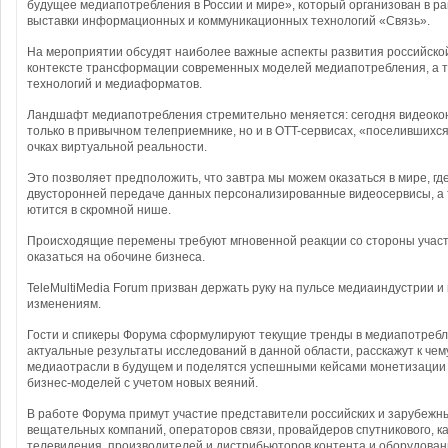
будущее медиапотребления в России и мире», который организован в р
выставки информационных и коммуникационных технологий «Связь».
На мероприятии обсудят наиболее важные аспекты развития российской
контексте трансформации современных моделей медиапотребления, а 
технологий и медиаформатов.
Ландшафт медиапотребления стремительно меняется: сегодня видеокон
только в привычном телеприемнике, но и в OTT-сервисах, «поселившихс
очках виртуальной реальности.
Это позволяет предположить, что завтра мы можем оказаться в мире, гд
двусторонней передаче данных персонализированные видеосервисы, а
ютится в скромной нише.
Происходящие перемены требуют мгновенной реакции со стороны участ
оказаться на обочине бизнеса.
TeleMultiMedia Forum призван держать руку на пульсе медиаиндустрии и
изменениям.
Гости и спикеры Форума сформулируют текущие тренды в медиапотребл
актуальные результаты исследований в данной области, расскажут к чем
медиаотрасли в будущем и поделятся успешными кейсами монетизации
бизнес-моделей с учетом новых веяний.
В работе Форума примут участие представители российских и зарубеж
вещательных компаний, операторов связи, провайдеров спутникового, к
телевидения, производителей и дистрибьюторов контента и оборудован