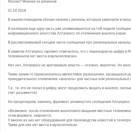
России? Мнения из регионов
01.10.2018
В нашем очередном обзоре начнем с региона, которым закончили в прош
И разберем еще одну часть уже упоминавшегося на той неделе сообщен
информационного агентства Алтапресс об отключении аналога в крае.
В рассматриваемой сегодня части сообщения про региональные каналы
В заметке Алтапресс скромно отмечалось, что с переходом на цифру в 
телеканалов нет места в мультиплексах».
Нет-нет, Алтапресс не критиковало власти — отучено, вероятно. Но кон
Также зачем-то превозносилось милостивое разрешение, касающееся ре
принудительного отключения «аналога» для частных или региональных к
Т.е., те, кто не попал в цифру, могут продолжать вещать в аналоге, сколь
счет разумеется).
Но процитируем, наконец, фрагмент упомянутого сообщения Алтапресс (
«Возможно, после отключения аналогового вещания местные телекомпа
этом формате, закроются.
У многих из них нет оборудования для производства новостей и телепро
Также для них нет места в мультиплексах.