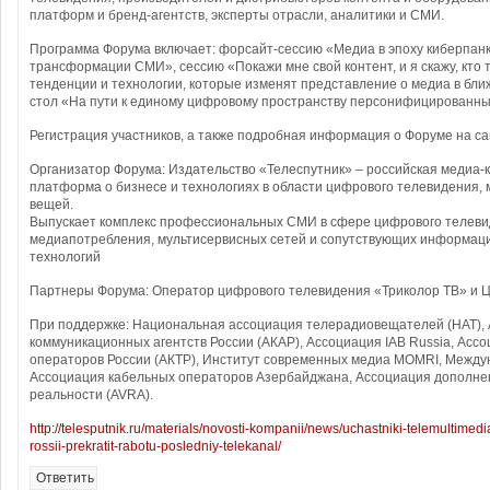
платформ и бренд-агентств, эксперты отрасли, аналитики и СМИ.
Программа Форума включает: форсайт-сессию «Медиа в эпоху киберпан
трансформации СМИ», сессию «Покажи мне свой контент, и я скажу, кто 
тенденции и технологии, которые изменят представление о медиа в бл
стол «На пути к единому цифровому пространству персонифицированных
Регистрация участников, а также подробная информация о Форуме на сайт
Организатор Форума: Издательство «Телеспутник» – российская медиа
платформа о бизнесе и технологиях в области цифрового телевидения,
вещей.
Выпускает комплекс профессиональных СМИ в сфере цифрового телеви
медиапотребления, мультисервисных сетей и сопутствующих информац
технологий
Партнеры Форума: Оператор цифрового телевидения «Триколор ТВ» и 
При поддержке: Национальная ассоциация телерадиовещателей (НАТ),
коммуникационных агентств России (АКАР), Ассоциация IAB Russia, Асс
операторов России (АКТР), Институт современных медиа MOMRI, Между
Ассоциация кабельных операторов Азербайджана, Ассоциация дополне
реальности (AVRA).
http://telesputnik.ru/materials/novosti-kompanii/news/uchastniki-telemultime
rossii-prekratit-rabotu-posledniy-telekanal/
Ответить