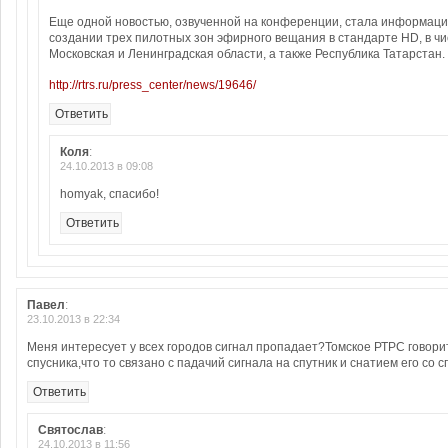
Еще одной новостью, озвученной на конференции, стала информац
создании трех пилотных зон эфирного вещания в стандарте HD, в чи
Московская и Ленинградская области, а также Республика Татарстан.
http://rtrs.ru/press_center/news/19646/
Ответить
Коля
:
24.10.2013 в 09:08
homyak, спасибо!
Ответить
Павел
:
23.10.2013 в 22:34
Меня интересует у всех городов сигнал пропадает?Томское РТРС говорит
спусника,что то связано с падачий сигнала на спутник и снатием его со с
Ответить
Святослав
:
24.10.2013 в 11:56