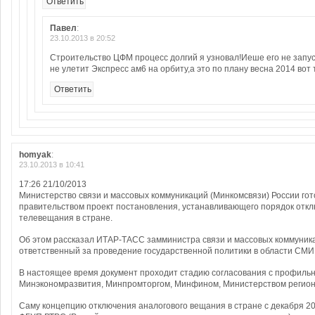
Ответить
Павел
:
23.10.2013 в 20:52
Cтроительство ЦФМ процесс долгий я узновал!Иеше его не запус
не улетит Экспресс ам6 на орбиту,а это по плану весна 2014 вот т
Ответить
homyak
:
23.10.2013 в 10:41
17:26 21/10/2013
Министерство связи и массовых коммуникаций (Минкомсвязи) России гот
правительством проект постановления, устанавливающего порядок откл
телевещания в стране.
Об этом рассказал ИТАР-ТАСС замминистра связи и массовых коммуник
ответственный за проведение государственной политики в области СМИ
В настоящее время документ проходит стадию согласования с профиль
Минэкономразвития, Минпромторгом, Минфином, Министерством регион
Саму концепцию отключения аналогового вещания в стране с декабря 2