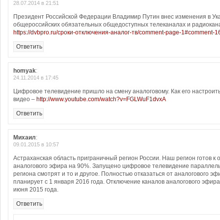
28.07.2014 в 21:51
Президент Российской Федерации Владимир Путин внес изменения в Ук
общероссийских обязательных общедоступных телеканалах и радиокан
https://dvbpro.ru/сроки-отключения-аналог-тв/comment-page-1#comment-
Ответить
homyak
:
24.11.2014 в 17:45
Цифровое телевидение пришло на смену аналоговому. Как его настроит
видео –
http://www.youtube.com/watch?v=FGLWuF1dvxA
Ответить
Михаил
:
09.01.2015 в 10:57
Астраханская область приграничный регион России. Наш регион готов к
аналогового эфира на 90%. Запущено цифровое телевидение параллель
региона смотрят и то и другое. Полностью отказаться от аналогового э
планирует с 1 января 2016 года. Отключение каналов аналогового эфира
июня 2015 года.
Ответить