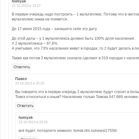
homyak
:
22.10.2013 в 14:27
В первую очередь надо построить – 1 мультиплекс. Потому что в чистом
мультиплекс никак не появится.
До 17 июня 2015 года – запишите себе эту дату.
До этой даты – у 1 мультиплекса должно быть 100% доля населения.
У 2 мультиплекса – 97,6%.
А учитывая, что 73% населения живут в городах, то 2 будет делать в пе
Также как потом 3 мультиплекс сначала сделают в 319 городах с насел
Ответить
Павел
:
23.10.2013 в 20:15
Вы говорите,что в первую очередь 2 мультиплекс будут строит в бол
Томск относиться к оным? Население только Томска 547,989 человек 
Ответить
homyak
:
23.10.2013 в 20:18
всё будет. потерпите немного: tomsk.rtrn.ru/news/17556/