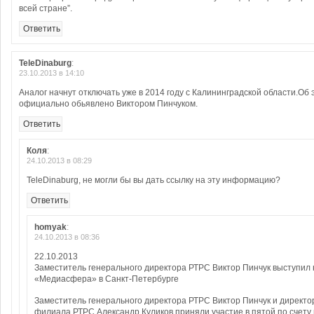
всей стране”.
Ответить
TeleDinaburg
:
23.10.2013 в 14:10
Аналог начнут отключать уже в 2014 году с Калининградской области.Об 
официально обьявлено Виктором Пинчуком.
Ответить
Коля
:
24.10.2013 в 08:29
TeleDinaburg, не могли бы вы дать ссылку на эту информацию?
Ответить
homyak
:
24.10.2013 в 08:36
22.10.2013
Заместитель генерального директора РТРС Виктор Пинчук выступил
«Медиасфера» в Санкт-Петербурге
Заместитель генерального директора РТРС Виктор Пинчук и директо
филиала РТРС Александр Куликов приняли участие в пятой по счет