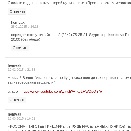
Скажите когда появиться второй мультиплекс в Прокопьевске Кемеровск
Ответить
homyak
:
25.01.2015 в 14:13
периодически уточняйте по 8 (3842) 75-25-31, Skype: ckp_kemerovo Вт –
20:00 (без обеда).
Ответить
homyak
:
17.02.2015 в 21:53
Алексей Волин: “Аналог в стране будет сохранен до тех пор, пока в этом 
заинтересованы вещатели”
видео –
https://www.youtube.com/watch?v=koLHWQpQn7o
Ответить
homyak
:
13.03.2015 в 16:31
«РОССИЯ» ТЯГОТЕЕТ К «ЦИФРЕ»: В РЯДЕ НАСЕЛЕННЫХ ПУНКТОВ Т