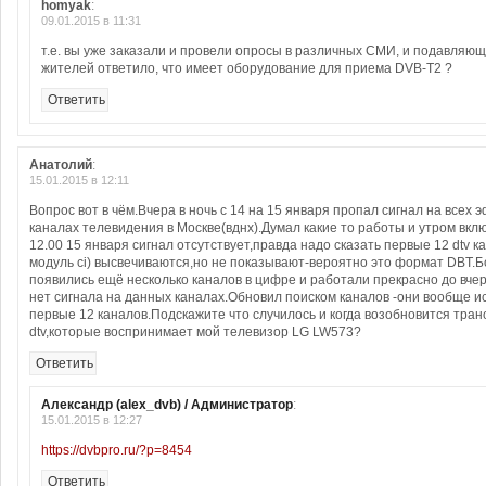
homyak
:
09.01.2015 в 11:31
т.е. вы уже заказали и провели опросы в различных СМИ, и подавляю
жителей ответило, что имеет оборудование для приема DVB-T2 ?
Ответить
Анатолий
:
15.01.2015 в 12:11
Вопрос вот в чём.Вчера в ночь с 14 на 15 января пропал сигнал на все
каналах телевидения в Москве(вднх).Думал какие то работы и утром вкл
12.00 15 января сигнал отсутствует,правда надо сказать первые 12 dtv 
модуль ci) высвечиваются,но не показывают-вероятно это формат DBT.Б
появились ещё несколько каналов в цифре и работали прекрасно до вче
нет сигнала на данных каналах.Обновил поиском каналов -они вообще и
первые 12 каналов.Подскажите что случилось и когда возобновится тран
dtv,которые воспринимает мой телевизор LG LW573?
Ответить
Александр (alex_dvb) / Администратор
:
15.01.2015 в 12:27
https://dvbpro.ru/?p=8454
Ответить