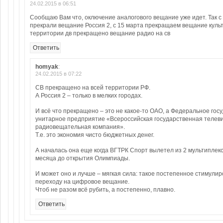
24.02.2015 в 06:51
Сообщаю Вам что, оключение аналогового вещание уже идет. Так 
прекрали вещание Россия 2, с 15 марта прекращаем вещание культ
территории дв прекращено вещание радио на св
Ответить
homyak
:
24.02.2015 в 07:22
СВ прекращено на всей территории РФ.
А Россия 2 – только в мелких городах.
И всё что прекращено – это не какое-то ОАО, а Федеральное гос
унитарное предприятие «Всероссийская государственная телев
радиовещательная компания».
Т.е. это экономия чисто бюджетных денег.
А началась она еще когда ВГТРК Спорт вылетел из 2 мультиплекс
месяца до открытия Олимпиады.
И может оно и лучше – мягкая сила: такое постепенное стимулир
переходу на цифровое вещание.
Чтоб не разом всё рубить, а постепенно, плавно.
Ответить