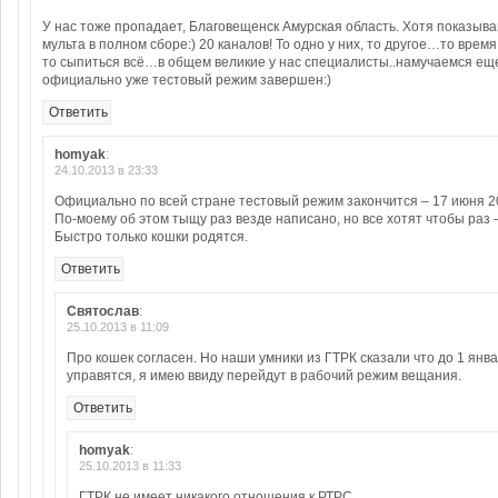
У нас тоже пропадает, Благовещенск Амурская область. Хотя показыва
мульта в полном сборе:) 20 каналов! То одно у них, то другое…то врем
то сыпиться всё…в общем великие у нас специалисты..намучаемся еще
официально уже тестовый режим завершен:)
Ответить
homyak
:
24.10.2013 в 23:33
Официально по всей стране тестовый режим закончится – 17 июня 2
По-моему об этом тыщу раз везде написано, но все хотят чтобы раз – 
Быстро только кошки родятся.
Ответить
Святослав
:
25.10.2013 в 11:09
Про кошек согласен. Но наши умники из ГТРК сказали что до 1 янв
управятся, я имею ввиду перейдут в рабочий режим вещания.
Ответить
homyak
:
25.10.2013 в 11:33
ГТРК не имеет никакого отношения к РТРС.