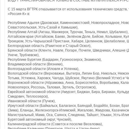
БУДУТ ТРАНСЛИРОВАТЬСЯ ТОЛЬКО В СОСТАВЕ МУЛЬТИПЛЕКСА РТРС
С 15 марта ВГТРК отказывается от использования технических средств
«Россия-К» в:
Республике Адыгея (Даховская, Каменномостский, Новопрохладное, Нов
Севастопольская, Усть-Сахай и Хамышки),
Республике Алтай (Акташ, Манжерок, Турочак, Теньга, Немал, Шубалино),
Алтайском крае (Алтайском, Баево, Зелёном Доле, Бийске, Колывани, Кул
Троицком, Усть-Чарышской Пристани, Хабаре, Целинном, Шелаболихе, Ш
Белгородская область (Ракитное и Старый Оскол),
Брянской области (Кленте, Навле, Погаре, Почепе, Шведчиках, Алешне (
Унече, Трубчевске),
Республике Бурятия (Багдарин, Гусиноозерск, Знаменск),
Владимирской области (Вязники),
Волгоградской области (Иловля и Успенка),
Вологодской области (Верховажье, Вытегра, Липин Бор, Никольск, Нюксе
Тотьма, Устюжна, Харовск, Чагода, Шуйское, Якутино (Великий Устюг) и Ч
Воронежской области (Абрамовка, Анна, Борисоглебск, Воробьевка, Калач
Новохоперск, Россошь, Таловая, Эртиль, Острогожск),
Еврейской автономной области (Амурзет, Биджан, Бира, Биракан, Кульду
Смидович, Теплоозерск),
Ивановской области (Пучеж),
Иркутской области (Байкальск, Балаганск, Баяндай, Бодайбо, Бохан, Бра
(Зима), Еланцы, Железногорск-Илимский, Жигалово, Жмурова, Казачинское
Магистральный, Мама, Оса, Саянск, Слюдянка, Тайшет, Улькан, Усть-Или
Бурятский автономный округ, Чунский),
Калининградской области (Советск и поселке Веселовка),
Республике Калмыкии (Приютное, Шатта и Цаган-Аман),