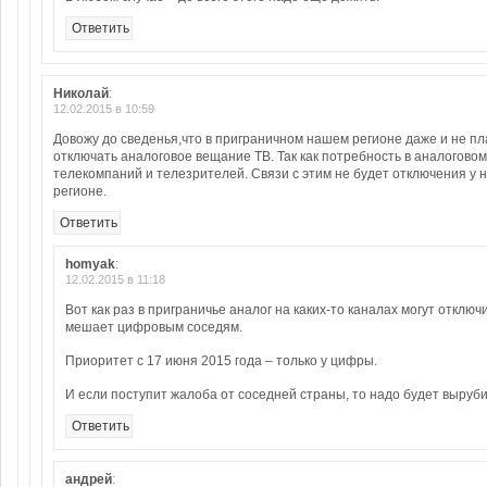
Ответить
Николай
:
12.02.2015 в 10:59
Довожу до сведенья,что в приграничном нашем регионе даже и не п
отключать аналоговое вещание ТВ. Так как потребность в аналоговом
телекомпаний и телезрителей. Связи с этим не будет отключения у 
регионе.
Ответить
homyak
:
12.02.2015 в 11:18
Вот как раз в приграничье аналог на каких-то каналах могут отключи
мешает цифровым соседям.
Приоритет с 17 июня 2015 года – только у цифры.
И если поступит жалоба от соседней страны, то надо будет выру
Ответить
андрей
: