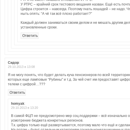
У РТРС – крайний срок тестового вещания назван. Ещё есть почти
Цифра строится – навсегда. Поэтому гнать лошадей – не надо. Ч
ныть опять: “А чё так всё плохо работает?”
Каждый должен заниматься своим делом и не мешать другим дел
установленные сроки.
Ответить
Сидор
:
29.10.2013 в 13:08
Я не могу понять, что будет делать куча пенсионеров по всей территори
которых еще ламповые “Рубины” и т.д. За чей счет им предоставят циф
телеки с цифрой…???
Ответить
homyak
:
29.10.2013 в 13:20
В самой ФЦП не предусмотрено мер соц.поддержки – всё изначально 
усмотрение бюджета конкретных регионов.
Т.к. цифра только ещё развертывается, поэтому мало что ещё и сделан
На потом – будут отдельным категориям социальнонезащищенных гра