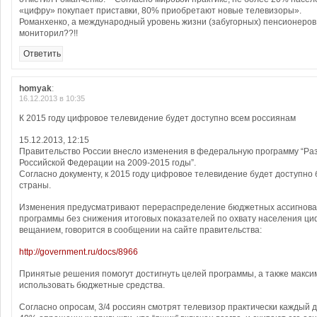
«цифру» покупает приставки, 80% приобретают новые телевизоры».
Романxенко, а международный уровень жизни (забугорных) пенсионеров
мониторил??!!
Ответить
homyak
:
16.12.2013 в 10:35
К 2015 году цифровое телевидение будет доступно всем россиянам
15.12.2013, 12:15
Правительство России внесло изменения в федеральную программу “Ра
Российской Федерации на 2009-2015 годы”.
Согласно документу, к 2015 году цифровое телевидение будет доступно
страны.
Изменения предусматривают перераспределение бюджетных ассигнова
программы без снижения итоговых показателей по охвату населения 
вещанием, говорится в сообщении на сайте правительства:
http://government.ru/docs/8966
Принятые решения помогут достигнуть целей программы, а также макс
использовать бюджетные средства.
Согласно опросам, 3/4 россиян смотрят телевизор практически каждый д