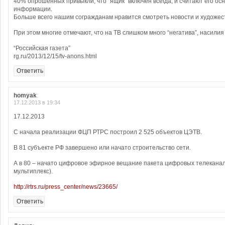
40% опрошенных привыкли, что “ящик” включен всегда, и считают его о
информации.
Больше всего нашим согражданам нравится смотреть новости и художе
При этом многие отмечают, что на ТВ слишком много “негатива”, насилия
“Российская газета”
rg.ru/2013/12/15/tv-anons.html
Ответить
homyak
:
17.12.2013 в 19:34
17.12.2013
С начала реализации ФЦП РТРС построил 2 525 объектов ЦЭТВ.
В 81 субъекте РФ завершено или начато строительство сети.
А в 80 – начато цифровое эфирное вещание пакета цифровых телекана
мультиплекс).
http://rtrs.ru/press_center/news/23665/
Ответить