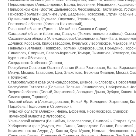
Пермском крае (Александровск, Барда, Березники, Ильинский, Кудымкар (Е
Приморском крае (Восток, Дальнегорск, Лесозаводск, Партизанск, Уссурий
Псковской области (Великие Луки, Дедовичи, Новоржев, Струги Красные 
Пушкинские Горы, Трутнево, Опухлики, Птушкино),
Ростовской области (Каменск-Шахтинский),
Рязанской области (Ермишь, Михайлов, Сасово и Сараи),
Самарской области (Шентала, Савруха (Похвистневского района), Сызр
Сахалинской области (Александровск-Сахалинский, Арги-Паги, Бошняково
Долинск, Корсаков, Крабозаводское, Курильск, Лесогорское, Макаров, Ма
Невельск (Зеленая), Новиково, Ноглики, Озерское, Оха, Победино, Порон
Синегорск, Смирных, Северо-Курильск, Томари, Тымовское, Углегорск, Хо
Курильск и Яблочное),
Свердловской области (Серов),
Республике Северная Осетия-Алания (База Ростовская, Балта, Бирагзанг,
Мизур, Моздок, Татарское, Цей, Эльхотово, Верхний Фиагдон, Моска), С
(Починоке),
Ставропольском крае (Александровское, Дивное, Кисловодск, Новоселицк
Республике Татарстан (Большие Полянки, Лениногорск, Набережные Чел
Тверской области (Белый, Жарковский, Западная Двина, Зубцов, Кашин, 
Селижарово, Торопеи),
Томской области (Александровское, Белый Яр, Володино, Зырянское, Ко
Парабель, Подгорное и Стрежевой),
Тульской области (Алексин, Чернь, Ефремов, Новомосковск, Суворов),
Тюменской области (Ялуторовск),
Ульяновской области (Вешкайма, Новоспасское, Сенгилей и Старая Кулат
Хабаровском крае (Амурск, Аян, Викин, Богородское, Ванино, Вяземский,
Комсомольск-на-Амуре, Де-Кастри, Кука, Мухен, Нелькан, Николаевск-на-
Советская Гавань, Солнечный, Троицкое, Чегдомын, Чумикан, Эльбан, Яг