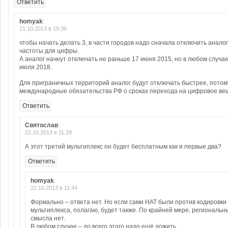
Ответить
homyak
:
21.10.2013 в 19:36
чтобы начать делать 3, в части городов надо сначала отключить анало
частоты для цифры.
А аналог начнут отключать не раньше 17 июня 2015, но в любом случае
июля 2018.
Для приграничных территорий аналог будут отключать быстрее, потому
международные обязательства РФ о сроках перехода на цифровое ве
Ответить
Святослав
:
22.10.2013 в 11:29
А этот третий мультиплекс он будет бесплатным как и первые два?
Ответить
homyak
:
22.10.2013 в 11:44
Формально – ответа нет. Но если сами НАТ были против кодировки
мультиплекса, полагаю, будет также. По крайней мере, региональ
смысла нет.
В любом случае – до всего этого надо ещё дожить.