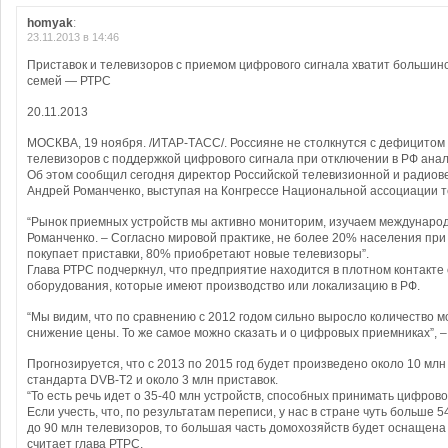
homyak
:
23.11.2013 в 14:46
Приставок и телевизоров с приемом цифрового сигнала хватит большинс
семей — РТРС
20.11.2013
МОСКВА, 19 ноября. /ИТАР-ТАСС/. Россияне не столкнутся с дефицитом
телевизоров с поддержкой цифрового сигнала при отключении в РФ анал
Об этом сообщил сегодня директор Российской телевизионной и радиов
Андрей Романченко, выступая на Конгрессе Национальной ассоциации 
“Рынок приемных устройств мы активно мониторим, изучаем международ
Романченко. – Согласно мировой практике, не более 20% населения при
покупает приставки, 80% приобретают новые телевизоры”.
Глава РТРС подчеркнул, что предприятие находится в плотном контакте
оборудования, которые имеют производство или локализацию в РФ.
“Мы видим, что по сравнению с 2012 годом сильно выросло количество 
снижение цены. То же самое можно сказать и о цифровых приемниках”, –
Прогнозируется, что с 2013 по 2015 год будет произведено около 10 м
стандарта DVB-T2 и около 3 млн приставок.
“То есть речь идет о 35-40 млн устройств, способных принимать цифрово
Если учесть, что, по результатам переписи, у нас в стране чуть больше 5
до 90 млн телевизоров, то большая часть домохозяйств будет оснащена 
считает глава РТРС.