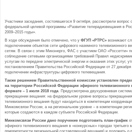
Участники заседания, состоявшегося 9 октября, рассмотрели вопрос 
федеральной целевой программы «Развитие телерадиовещания в Рос
2009–2015 годы».
В ходе обсуждения было отмечено, что у
ФГУП «РТРС»
возникают сл
подключением объектов сети цифрового наземного телевизионного в
сетям. В связи с этим Минэнерго, ФАС с участием ОАО «Россетти» п
соблюдение сетевыми организациями требований Правил недискримин
услугам по передаче электрической энергии и оказания этих услуг, 
постановлением Правительства Российской Федерации от 27 декабря 
подключении инфраструктуры цифрового телевещания.
Также решением Правительственной комиссии установлен пред
на территории Российской Федерации эфирного телевизионного
формате – 1 июля 2018 года
. Предусмотрена двухуровневая систем
прекращении вещания: на федеральном уровне вопросы прекращения
телевизионного вещания будут находиться в компетенции координаци
Минкомсвязи России, а на региональном уровне – в компетенции реги
которые создаются в каждом субъекте Российской Федерации.
Минкомсвязи России дано поручение подготовить план-график
от
эфирного телевизионного вещания в «конкурсных» городах третьего 
приоритетности региональной составляющей вещания) и доложить о