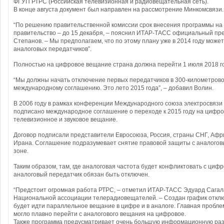
ФГУП РТРС (Российская телевизионная и радиовещательная сеть).
В конце августа документ был направлен на рассмотрение Минкомсвязи.
“По решению правительственной комиссии срок внесения программы на
правительство – до 15 декабря, – пояснил ИТАР-ТАСС официальный пр
Степанов. – Мы предполагаем, что по этому плану уже в 2014 году може
аналоговых передатчиков”.
Полностью на цифровое вещание страна должна перейти 1 июля 2018 г
“Мы должны начать отключение первых передатчиков в 300-километрово
международному соглашению. Это лето 2015 года”, – добавил Волин.
В 2006 году в рамках конференции Международного союза электросвязи
подписано международное соглашение о переходе к 2015 году на цифр
телевизионное и звуковое вещание.
Договор подписали представители Евросоюза, Россия, страны СНГ, Афри
Ирана. Соглашение подразумевает снятие правовой защиты с аналоговы
зоне.
Таким образом, там, где аналоговая частота будет конфликтовать с цифр
аналоговый передатчик обязан быть отключен.
“Предстоит огромная работа РТРС, – отметил ИТАР-ТАСС Эдуард Сагал
Национальной ассоциации телерадиовещателей. – Создан график отклю
будет идти параллельное вещание в цифре и в аналоге. Главная пробле
могло плавно перейти с аналогового вещания на цифровое.
Также программа предусматривает очень большую информационную раз