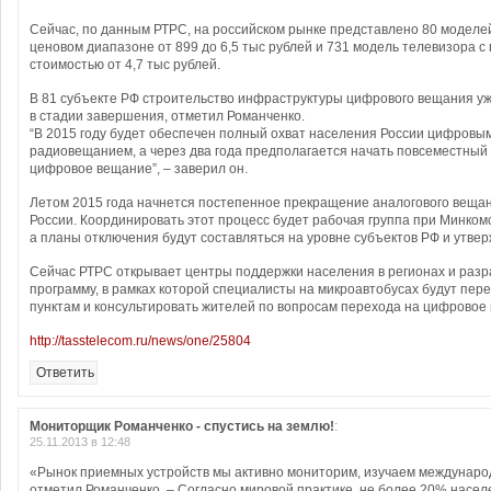
Сейчас, по данным РТРС, на российском рынке представлено 80 моделе
ценовом диапазоне от 899 до 6,5 тыс рублей и 731 модель телевизора 
стоимостью от 4,7 тыс рублей.
В 81 субъекте РФ строительство инфраструктуры цифрового вещания у
в стадии завершения, отметил Романченко.
“В 2015 году будет обеспечен полный охват населения России цифровы
радиовещанием, а через два года предполагается начать повсеместный 
цифровое вещание”, – заверил он.
Летом 2015 года начнется постепенное прекращение аналогового вещани
России. Координировать этот процесс будет рабочая группа при Минком
а планы отключения будут составляться на уровне субъектов РФ и утве
Сейчас РТРС открывает центры поддержки населения в регионах и раз
программу, в рамках которой специалисты на микроавтобусах будут пер
пунктам и консультировать жителей по вопросам перехода на цифровое
http://tasstelecom.ru/news/one/25804
Ответить
Мониторщик Романченко - спустись на землю!
:
25.11.2013 в 12:48
«Рынок приемных устройств мы активно мониторим, изучаем междунаро
отметил Романченко. – Согласно мировой практике, не более 20% насел