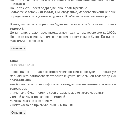
приставки.
Но не так что – всем подряд пенсионерам в регионе.
Только те категории (инвалиды, многодетные, малообеспеченные пен
определенного социального уровня. В собесах знают эти категории.
В каждом конкретном регионе будет вестись своя работа (в некоторых
ведется).
Цены на приставки также продолжают падать, некоторые уже до 1000р
Но новые телевизоры – им конечно никто покупать не будет. Так нигде 
Максимум – приставка.
Ответить
тавак
:
29.10.2013 в 13:25
неспособность подавляющегося числа пенсионеров купить приставку 
мерцающего лампового мастодонта и купить небольшой телевизор с dv
преувеличена…
тем более переход на цифровое тв вынудит многих наконец-то выкин
телевизоры..
иначе так и будут портить свои старые глаза от этого мерцания.
у одной бабки экран завешен марлей..
=а чтоб глаза не слезились=
и ноют часто по привычке..лишь бы поныть
Ответить