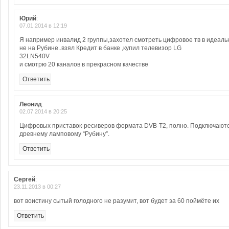
Юрий
:
07.01.2014 в 12:19
Я например инвалид 2 группы,захотел смотреть цифровое тв в идеаль
не на Рубине..взял Кредит в банке ,купил телевизор LG
32LN540V
и смотрю 20 каналов в прекрасном качестве
Ответить
Леонид
:
02.07.2014 в 20:25
Цифровых приставок-ресиверов формата DVB-T2, полно. Подключаютс
древнему ламповому “Рубину”.
Ответить
Сергей
:
23.11.2013 в 00:27
вот воистину сытый голодного не разумит, вот будет за 60 поймёте их
Ответить