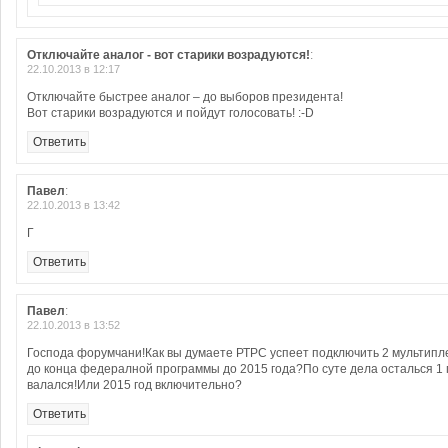
Отключайте аналог - вот старики возрадуются!
:
22.10.2013 в 12:17
Отключайте быстрее аналог – до выборов президента!
Вот старики возрадуются и пойдут голосовать! :-D
Ответить
Павел
:
22.10.2013 в 13:42
Г
Ответить
Павел
:
22.10.2013 в 13:52
Господа форумчани!Как вы думаете РТРС успеет подключить 2 мультипле
до конца федералной программы до 2015 года?По суте дела осталься 1 го
валался!Или 2015 год включительно?
Ответить