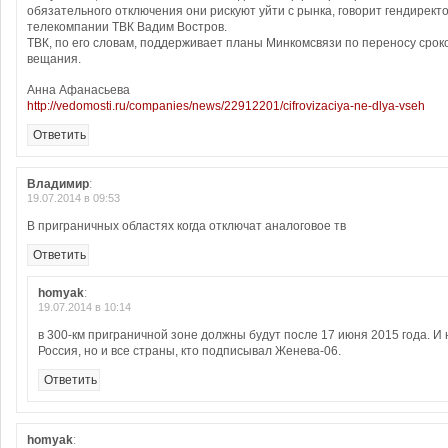
обязательного отключения они рискуют уйти с рынка, говорит гендирект
телекомпании ТВК Вадим Востров.
ТВК, по его словам, поддерживает планы Минкомсвязи по переносу срок
вещания.
Анна Афанасьева
http://vedomosti.ru/companies/news/22912201/cifrovizaciya-ne-dlya-vseh
Ответить
Владимир
:
19.07.2014 в 09:53
В приграничных областях когда отключат аналоговое тв
Ответить
homyak
:
19.07.2014 в 10:14
в 300-км приграничной зоне должны будут после 17 июня 2015 года. И 
Россия, но и все страны, кто подписывал Женева-06.
Ответить
homyak
: