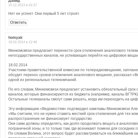
Давид
:
23.12.2013 в 02:27
Нет не успеет. Они первый 5 лет строят.
Ответить
homyak
:
18.02.2014 в 12:46
Минкомсвязи предлагает перенести срок отключения аналогового телев
негосударственных каналов, не успевающих перейти на цифровое веща
18.02.2014
Участники правительственной комиссии по телерадиовещанию, заплани
обсудят перенос сроков отключения аналогового вещания, рассказал «
одной из региональных телекомпаний.
По его словам, Минкомсвязи предлагает установить обязательный срок 
каналов, которые финансируются из бюджета (например, каналы ВГТРК)
Остальные телеканалы смогут сами решать, когда им переходить на ци
Эту информацию «Ведомостям» подтвердил замглавы Минкомсвязи Але
«Мы считаем, что не нужно ставить жесткий срок отключения для тех ком
распространение не финансирует государство.
Они сами должны определять, как долго продолжать вещать в аналогово
пограничной зоны, и то только там, где возникают помехи для соседних г
По словам Волина, этот вопрос будет рассматриваться на ближайшем з