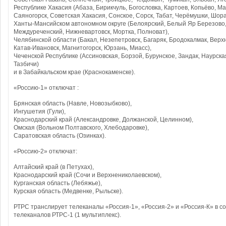
Республике Хакасия (Абаза, Бирикчуль, Богословка, Картоев, Копьёво, 
Саяногорск, Советская Хакасия, Сонское, Сорск, Табат, Черёмушки, Шора
Ханты-Мансийском автономном округе (Белоярский, Белый Яр Березово,
Междуреченский, Нижневартовск, Мортка, Полноват),
Челябинской области (Бакал, Незепетровск, Багаряк, Бродокалмак, Верх
Катав-Ивановск, Магнитогорск, Юрзань, Миасс),
Чеченской Республике (Ассиновская, Борзой, Бурунское, Зандак, Наурск
Тазбичи)
и в Забайкальском крае (Краснокаменске).
«Россию-1» отключат :
Брянская область (Навле, Новозыбково),
Ингушетия (Гули),
Краснодарский край (Александровке, Должанской, Целинном),
Омская (Вольном Полтавского, Хлебодаровке),
Саратовская область (Озинках).
«Россию-2» отключат:
Алтайский край (в Петухах),
Краснодарский край (Сочи и Верхнениколаевском),
Курганская область (Лебяжье),
Курская область (Медвенке, Рыльске).
РТРС транслирует телеканалы «Россия-1», «Россия-2» и «Россия-К» в с
телеканалов РТРС-1 (1 мультиплекс).