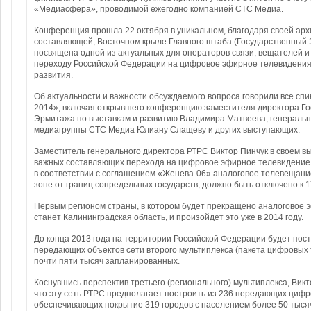
«Медиасфера», проводимой ежегодно компанией СТС Медиа.
Конференция прошла 22 октября в уникальном, благодаря своей арх
составляющей, Восточном крыле Главного штаба (Государственный 
посвящена одной из актуальных для операторов связи, вещателей и
переходу Российской Федерации на цифровое эфирное телевидения 
развития.
Об актуальности и важности обсуждаемого вопроса говорили все с
2014», включая открывшего конференцию заместителя директора Го
Эрмитажа по выставкам и развитию Владимира Матвеева, генеральн
медиагруппы СТС Медиа Юлиану Слащеву и других выступающих.
Заместитель генерального директора РТРС Виктор Пинчук в своем в
важных составляющих перехода на цифровое эфирное телевидение, 
в соответствии с соглашением «Женева-06» аналоговое телевещани
зоне от границ сопредельных государств, должно быть отключено к 1
Первым регионом страны, в котором будет прекращено аналоговое 
станет Калининградская область, и произойдет это уже в 2014 году.
До конца 2013 года на территории Российской Федерации будет пос
передающих объектов сети второго мультиплекса (пакета цифровых 
почти пяти тысяч запланированных.
Коснувшись перспектив третьего (регионального) мультиплекса, Викт
что эту сеть РТРС предполагает построить из 236 передающих цифр
обеспечивающих покрытие 319 городов с населением более 50 тысяч