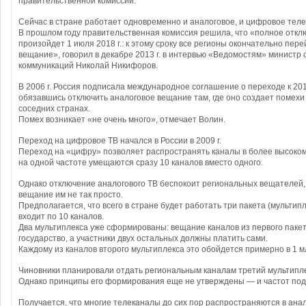
правительственной комиссии.
Сейчас в стране работает одновременно и аналоговое, и цифровое тел
В прошлом году правительственная комиссия решила, что «полное откл
произойдет 1 июля 2018 г.: к этому сроку все регионы окончательно пер
вещание», говорил в декабре 2013 г. в интервью «Ведомостям» министр 
коммуникаций Николай Никифоров.
В 2006 г. Россия подписала международное соглашение о переходе к 201
обязавшись отключить аналоговое вещание там, где оно создает помехи
соседних странах.
Помех возникает «не очень много», отмечает Волин.
Переход на цифровое ТВ начался в России в 2009 г.
Переход на «цифру» позволяет распространять каналы в более высоко
на одной частоте умещаются сразу 10 каналов вместо одного.
Однако отключение аналогового ТВ беспокоит региональных вещателей,
вещание им не так просто.
Предполагается, что всего в стране будет работать три пакета (мультипл
входит по 10 каналов.
Два мультиплекса уже сформированы: вещание каналов из первого паке
государство, а участники двух остальных должны платить сами.
Каждому из каналов второго мультиплекса это обойдется примерно в 1 млр
Чиновники планировали отдать региональным каналам третий мультипле
Однако принципы его формирования еще не утверждены — и частот под 
Получается, что многие телеканалы до сих пор распространяются в ана