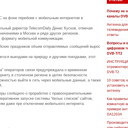
Почему не 
каналы DVB
С на фоне перебоев с мобильным интернетом в
Антенна для
ьный директор TelecomDaily Денис Кусков, отмечая
телевидения
ничениями в Москве и ряде других регионов.
ответы
у формату мобильной коммуникации.
Вопросы и о
айских праздников объем отправляемых сообщений вырос
цифровом т
DVB-T/T2
гося выездами на природу и другими поездками, этот
ИНСТРУКЦИЯ
отремонтиро
ка” операторов связи предупреждала о временном
DVB-T2
рнету в столичном регионе в целях безопасности.
ожностью выйти в сеть через мобильные данные, а также
10 советов, 
й.
установить 
антенну
ры сообщило о проработке с правоохранительными
еративном запуске системы “белых списков” сайтов,
Как правиль
ям даже при отключении мобильного интернета.
комнатную а
примере ан
DA1203А
Производите
для цифрово