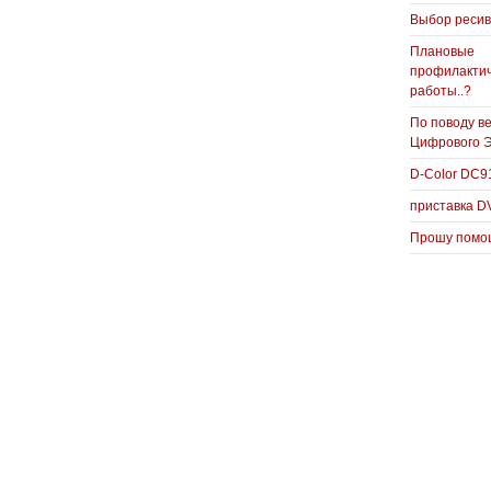
Выбор реси
Плановые
профилакти
работы..?
По поводу в
Цифрового 
D-Color DC
приставка D
Прошу помощ