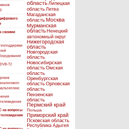
область
Липецкая
минов
область
Литва
В
Магаданская
цифрового
Москва
область
я
Мурманская
область
Ненецкий
а своими
автономный округ
Нижегородская
техподдержки
область
елей
Новгородская
борудования
область
Новосибирская
 DVB-T2
область
Омская
область
роков
Оренбургская
аналогового
область
Орловская
 мультиплекс
область
Пензенская
чения
область
 телевидения
Пермский край
Польша
С на вопросы
Приморский край
 телевидении
Псковская область
Республика Адыгея
С на вопросы