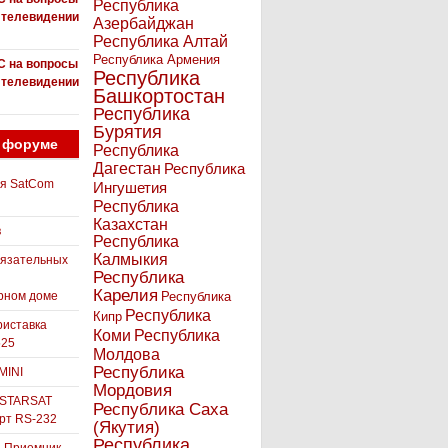
Республика
 телевидении
Азербайджан
Республика Алтай
Республика Армения
С на вопросы
Республика
 телевидении
Башкортостан
Республика
Бурятия
 форуме
Республика
Дагестан
Республика
ля SatCom
Ингушетия
Республика
Казахстан
в
Республика
Калмыкия
бязательных
Республика
Карелия
рном доме
Республика
Республика
Кипр
иставка
Коми
Республика
525
Молдова
Республика
MINI
Мордовия
 STARSAT
Республика Саха
орт RS-232
(Якутия)
Республика