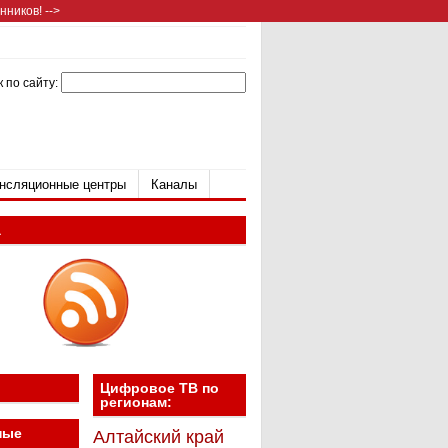
ников! -->
 по сайту:
нсляционные центры
Каналы
а
Цифровое ТВ по
регионам:
ные
Алтайский край