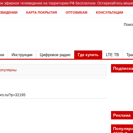
е эфирное телевидение на территории РФ бесплатное. Остерегайтесь мошен
ЕВИДЕНИИ
КАРТА ПОКРЫТИЯ
ОПТОВИКАМ
КОНСУЛЬТАЦИИ
Поиск
ки
Инструкции
Цифровое радио
Где купить
LTE ТВ
Тра
Подписк
популярны
bpro.ru/?p=32195
Реклама
Популяр
статьи