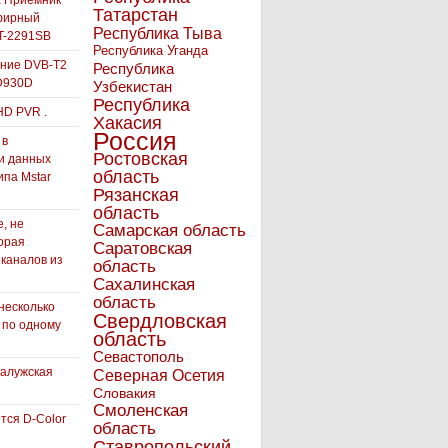
а Приемник
Татарстан
фирный
Республика Тыва
-2291SB
Республика Уганда
ние DVB-T2
Республика
D930D
Узбекистан
Республика
HD PVR .
Хакасия
Россия
 в
Ростовская
и данных
область
ипа Mstar
Рязанская
область
, не
Самарская область
орая
Саратовская
 каналов из
область
Сахалинская
область
несколько
Свердловская
 по одному
область
Севастополь
Калужская
Северная Осетия
Словакия
Смоленская
тся D-Color
область
Ставропольский