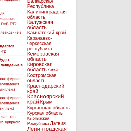
Балкарская
я
Республика
Калининградская
для
область
ифрового
Калужская
 DVB-T/T2
область
Камчатский край
левидение в
Карачаево-
черкесская
андартов
республика
-T2
Кемеровская
область
 будет
Кировская
елевидение в
область
Китай
Костромская
лов эфирного
область
елевидения
Краснодарский
ьтиплекс)
край
Красноярский
лов эфирного
край
Крым
елевидения
Курганская область
типлекс)
Курская область
ли антенн
Кыргызская
го эфирного
Латвия
Республика
я
Ленинградская