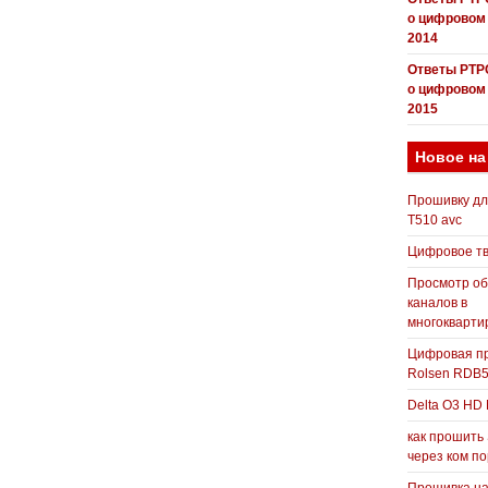
о цифровом
2014
Ответы РТР
о цифровом
2015
Новое на
Прошивку д
T510 avc
Цифровое т
Просмотр о
каналов в
многокварти
Цифровая пр
Rolsen RDB
Delta O3 HD 
как прошить
через ком п