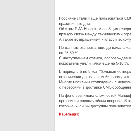
Россияне стали чаще пользоваться СМ
праздничные дни.
Об этом РИА Новостям сообщил генерал
прямую связь между техническими огра
А также возвращением к классическом
По данным эксперта, еще до начала м
на 25-30 %.
С наступлением отдыха, сопровождавше
показатель увеличился еще на 5-10 %.
В период с 5 по 9 мая “большая четвер
ограничении доступа к мобильному инте
Многие москвичи столкнулись с невозм
с перебоями в доставке СМС-сообщени
На фоне возникших сложностей Минциф
органами и спецслужбами вопроса об оп
которые были бы доступны пользовател
Кабельщик