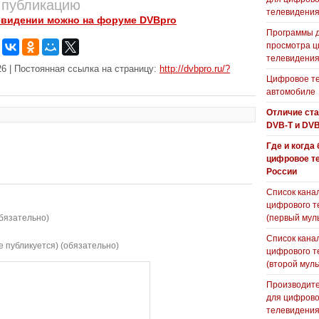
 публикацию
телевидени
евидении можно на форуме DVBpro
Программы 
просмотра ц
телевидения
6 | Постоянная ссылка на страницу:
http://dvbpro.ru/?
Цифровое те
автомобиле
Отличие ст
DVB-T и DVB
Где и когда
цифровое т
России
Список кана
цифрового т
бязательно)
(первый мул
Список кана
е публикуется) (обязательно)
цифрового т
(второй муль
Производите
для цифрово
телевидени