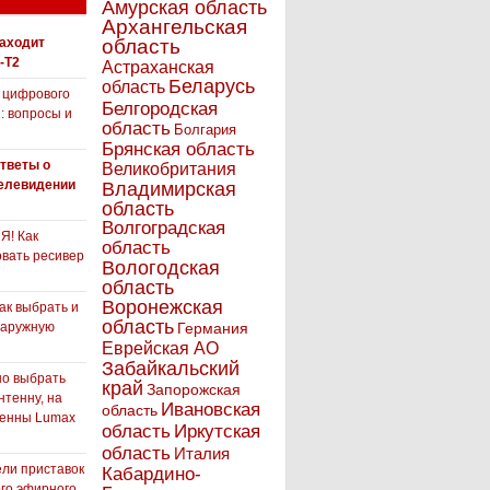
Амурская область
Архангельская
находит
область
-T2
Астраханская
Беларусь
область
 цифрового
Белгородская
: вопросы и
область
Болгария
Брянская область
тветы о
Великобритания
елевидении
Владимирская
область
Волгоградская
! Как
область
вать ресивер
Вологодская
область
Воронежская
как выбрать и
область
наружную
Германия
Еврейская АО
Забайкальский
но выбрать
край
Запорожская
нтенну, на
Ивановская
область
тенны Lumax
Иркутская
область
область
Италия
ли приставок
Кабардино-
го эфирного