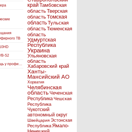
край
Тамбовская
вера
область
Тверская
Томская
область
ческие
область
Тульская
Тюменская
область
ещания
область
Эфирного ТВ
Удмуртская
Республика
910HD
Украина
Ульяновская
VB-S2
область
ь у профи....
Хабаровский край
Ханты-
Мансийский АО
Хорватия
Челябинская
область
Чеченская
Республика
Чешская
Республика
Чукотский
автономный округ
Эстонская
Швейцария
Ямало-
Республика
Ненецкий