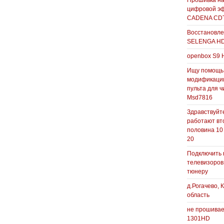
Прошивка н
цифровой э
CADENA CDT
Восстановле
SELENGA H
openbox S9 
Ищу помощь
модификаци
пульта для ч
Msd7816
Здравствуйте
работают вт
половина 10
20
Подключить 
телевизоров
тюнеру
д.Рогачево, 
область
не прошивае
1301HD