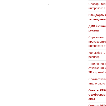
Словарь тер
цифрового Т
Стандарты 
телевидени
ДМВ антенн
руками
Справочник 
производит
цифрового о
Как выбрать
ресивер
Продление с
отключения 
ТВ и третий
Сроки отклю
аналогового
Ответы РТР
о цифровом
2013
Ответы РТР