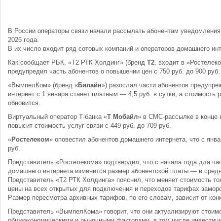
В России операторы связи начали рассылать абонентам уведомления 
2026 года.
В их число входит ряд сотовых компаний и операторов домашнего инт
Как сообщает РБК, «Т2 РТК Холдинг» (бренд
Т2
, входит в «Ростелек
предупредил часть абонентов о повышении цен с 750 руб. до 900 руб.
«ВымпелКом» (бренд «
Билайн
») разослал части абонентов предупре
интернет с 1 января станет платным — 4,5 руб. в сутки, а стоимость 
обновится.
Виртуальный оператор Т-банка «
Т Мобайл
» в СМС-рассылке в конце 
повысит стоимость услуг связи с 449 руб. до 709 руб.
«
Ростелеком
» оповестил абонентов домашнего интернета, что с янва
руб.
Представитель «Ростелекома» подтвердил, что с начала года для ча
домашнего интернета изменится размер абонентской платы — в средн
Представитель «Т2 РТК Холдинга» пояснил, что меняет стоимость то
цены на всех открытых для подключения и переходов тарифах заморо
Размер пересмотра архивных тарифов, по его словам, зависит от кон
Представитель «ВымпелКома» говорит, что они актуализируют стоимо
общеэкономическими и рыночными факторами, в том числе инвестици