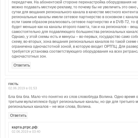
передатчик. На абонентской стороне перенастройка оборудования не 
можно подавать местную рекламу, то почему бы не увеличить это окно 
сутки для вещания регионального канала в качестве местного контента
региональные каналы имели сетевое партнерство в основном с канала
если таким образом реализовать сетевое партнерство и в DVB-T2, то 
будет меньше как на каналы второго пакета, так и на регионалов – ве
самостоятельно для подавляющего большинства региональных канало
Однако, у этой схемы есть и минусы – во-первых, государство само со
схему, во-вторых, зона вещания региональных каналов по такой схеме
ограничена одночастотной зоной, в которую входит ОРТПЦ. Для развер
требуется установка соответствующего оборудования на всех ретран
одночастотных зон.
Ответить
гость
:
02.06.2019 в 01:53
Бла бла бла. Мало что понятно из слов словоблуда Волина. Одно время он
третьем мультиплексе будут региональные каналы, но где для третьего 
региональных каналов – не мои слова, Волина.
Ответить
карта.ртрс.рф
:
02.06.2019 в 03:40