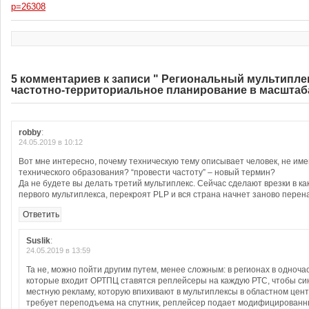
p=26308
5 комментариев к записи " Региональный мультиплек
частотно-территориальное планирование в масштаба
robby
:
24.05.2019 в 10:12
Вот мне интересно, почему техническую тему описывает человек, не и
технического образования? “провести частоту” – новый термин?
Да не будете вы делать третий мультиплекс. Сейчас сделают врезки в к
первого мультиплекса, перекроят PLP и вся страна начнет заново пере
Ответить
Suslik
:
24.05.2019 в 13:59
Та не, можно пойти другим путем, менее сложным: в регионах в одноча
которые входит ОРТПЦ ставятся реплейсеры на каждую РТС, чтобы си
местную рекламу, которую впихивают в мультиплексы в областном цент
требует переподъема на спутник, реплейсер подает модифицированны