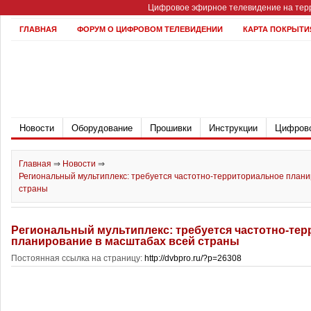
Цифровое эфирное телевидение на терр
ГЛАВНАЯ
ФОРУМ О ЦИФРОВОМ ТЕЛЕВИДЕНИИ
КАРТА ПОКРЫТИ
Новости
Оборудование
Прошивки
Инструкции
Цифрово
Главная
⇒
Новости
⇒
Региональный мультиплекс: требуется частотно-территориальное плани
страны
Региональный мультиплекс: требуется частотно-те
планирование в масштабах всей страны
Постоянная ссылка на страницу:
http://dvbpro.ru/?p=26308