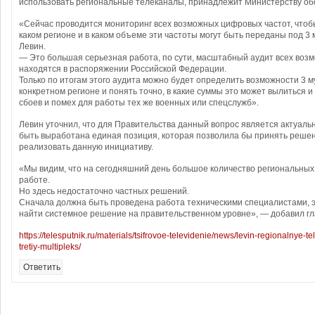
использовать региональные телеканалы, принадлежит Министерству об
«Сейчас проводится мониторинг всех возможных цифровых частот, чтобы
каком регионе и в каком объеме эти частоты могут быть переданы под 3 
Левин.
— Это большая серьезная работа, по сути, масштабный аудит всех возм
находятся в распоряжении Российской Федерации.
Только по итогам этого аудита можно будет определить возможности 3 м
конкретном регионе и понять точно, в какие суммы это может вылиться и
сбоев и помех для работы тех же военных или спецслужб».
Левин уточнил, что для Правительства данный вопрос является актуаль
быть выработана единая позиция, которая позволила бы принять решени
реализовать данную инициативу.
«Мы видим, что на сегодняшний день большое количество региональных 
работе.
Но здесь недостаточно частных решений.
Сначала должна быть проведена работа техническими специалистами, э
найти системное решение на правительственном уровне», — добавил гл
https://telesputnik.ru/materials/tsifrovoe-televidenie/news/levin-regionalnye-
tretiy-multipleks/
Ответить