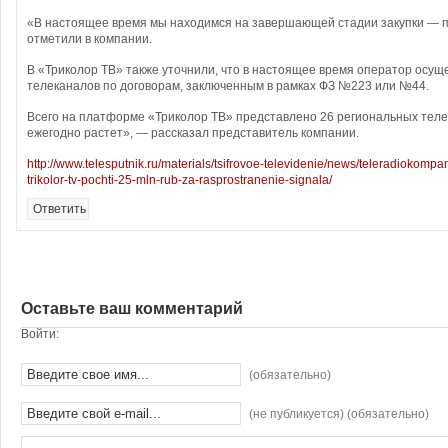
«В настоящее время мы находимся на завершающей стадии закупки — 
отметили в компании.
В «Триколор ТВ» также уточнили, что в настоящее время оператор осущ
телеканалов по договорам, заключенным в рамках ФЗ №223 или №44.
Всего на платформе «Триколор ТВ» представлено 26 региональных теле
ежегодно растет», — рассказал представитель компании.
http://www.telesputnik.ru/materials/tsifrovoe-televidenie/news/teleradiokompan
trikolor-tv-pochti-25-mln-rub-za-rasprostranenie-signala/
Ответить
Оставьте ваш комментарий
Войти:
(обязательно)
(не публикуется) (обязательно)