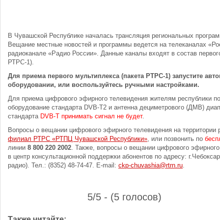
В Чувашской Республике началась трансляция региональных програм
Вещание местные новостей и программы ведется на телеканалах «Рос
радиоканале «Радио России». Данные каналы входят в состав первог
РТРС-1).
Для приема первого мультиплекса (пакета РТРС-1) запустите авт
оборудовании, или воспользуйтесь ручными настройками.
Для приема цифрового эфирного телевидения жителям республики по
оборудование стандарта DVB-T2 и антенна дециметрового (ДМВ) диа
стандарта
DVB-T принимать сигнал не будет
.
Вопросы о вещании цифрового эфирного телевидения на территории 
филиал РТРС «РТПЦ Чувашской Республики»
, или позвонить по
бесп
линии
8 800 220 2002
. Также, вопросы о вещании цифрового эфирног
в центр консультационной поддержки абонентов по адресу: г.Чебоксар
радио). Тел.: (8352) 48-74-47. E-mail:
ckp-chuvashia@rtrn.ru
.
5/5 - (5 голосов)
Также читайте: