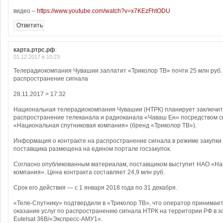
видео –
https://www.youtube.com/watch?v=x7KEzFhtODU
Ответить
карта.ртрс.рф
:
01.12.2017 в 10:23
Телерадиокомпания Чувашии заплатит «Триколор ТВ» почти 25 млн руб.
распространение сигнала
28.11.2017 > 17:32
Национальная телерадиокомпания Чувашии (НТРК) планирует заключить
распространение телеканала и радиоканала «Чаваш Ен» посредством с
«Национальная спутниковая компания» (бренд «Триколор ТВ»).
Информация о контракте на распространение сигнала в режиме закупки 
поставщика размещена на едином портале госзакупок.
Согласно опубликованным материалам, поставщиком выступит НАО «На
компания». Цена контракта составляет 24,9 млн руб.
Срок его действия — с 1 января 2018 года по 31 декабря.
«Теле-Спутнику» подтвердили в «Триколор ТВ», что оператор принимает 
оказание услуг по распространению сигнала НТРК на территории РФ в з
Eutelsat 36B/«Экспресс-АМУ1».