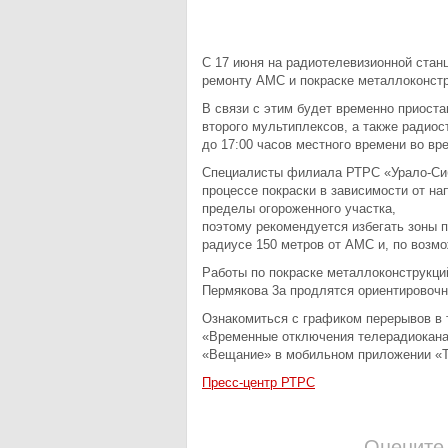
С 17 июня на радиотелевизионной стан
ремонту АМС и покраске металлоконстр
В связи с этим будет временно приост
второго мультиплексов, а также радиос
до 17:00 часов местного времени во вр
Специалисты филиала РТРС «Урало-Сиб
процессе покраски в зависимости от на
пределы огороженного участка,
поэтому рекомендуется избегать зоны п
радиусе 150 метров от АМС и, по возм
Работы по покраске металлоконструкци
Пермякова 3а продлятся ориентировочн
Ознакомиться с графиком перерывов в 
«Временные отключения телерадиоканал
«Вещание» в мобильном приложении «Т
Пресс-центр РТРС
Оцените