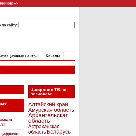
ников! -->
 по сайту:
нсляционные центры
Каналы
а
Цифровое ТВ по
регионам:
ные
Алтайский край
Амурская область
Архангельская
находит
область
-T2
Астраханская
Беларусь
область
 цифрового