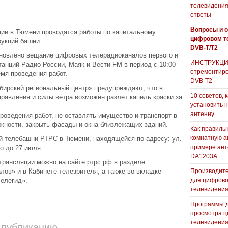
телевидения
ответы
Вопросы и о
ции в Тюмени проводятся работы по капитальному
цифровом т
укций башни.
DVB-T/T2
ановлено вещание цифровых телерадиоканалов первого и
ИНСТРУКЦИЯ
танций Радио России, Маяк и Вести FM в период с 10:00
отремонтиро
емя проведения работ.
DVB-T2
ирский региональный центр» предупреждают, что в
10 советов, 
правления и силы ветра возможен разлет капель краски за
установить 
антенну
роведения работ, не оставлять имущество и транспорт в
ожности, закрыть фасады и окна близлежащих зданий.
Как правиль
комнатную а
й телебашни РТРС в Тюмени, находящейся по адресу: ул.
примере ан
о до 27 июля.
DA1203А
трансляции можно на сайте ртрс.рф в разделе
ов» и в Кабинете телезрителя, а также во вкладке
Производите
елегид».
для цифрово
телевидени
Программы 
просмотра ц
телевидения
 публикацию