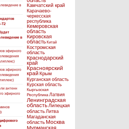
область
Камчатский край
левидение в
Карачаево-
черкесская
андартов
республика
-T2
Кемеровская
область
 будет
Кировская
елевидение в
область
Китай
Костромская
лов эфирного
область
елевидения
Краснодарский
ьтиплекс)
край
Красноярский
лов эфирного
край
Крым
елевидения
Курганская область
типлекс)
Курская область
ли антенн
Кыргызская
го эфирного
Латвия
Республика
я
Ленинградская
область
Липецкая
минов
область
Литва
В
Магаданская
цифрового
Москва
область
я
Мурманская