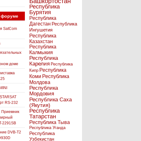
Башкортостан
Республика
Бурятия
 форуме
Республика
Дагестан
Республика
ля SatCom
Ингушетия
Республика
Казахстан
в
Республика
Калмыкия
бязательных
Республика
Карелия
рном доме
Республика
Республика
Кипр
иставка
Коми
Республика
525
Молдова
Республика
MINI
Мордовия
 STARSAT
Республика Саха
орт RS-232
(Якутия)
Республика
а Приемник
Татарстан
фирный
Республика Тыва
-2291SB
Республика Уганда
ние DVB-T2
Республика
D930D
Узбекистан