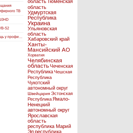
Тюменская
область
ещания
область
Эфирного ТВ
Удмуртская
Республика
910HD
Украина
Ульяновская
VB-S2
область
ь у профи....
Хабаровский край
Ханты-
Мансийский АО
Хорватия
Челябинская
область
Чеченская
Республика
Чешская
Республика
Чукотский
автономный округ
Эстонская
Швейцария
Ямало-
Республика
Ненецкий
автономный округ
Ярославская
область
республика Марий
Эл
республика