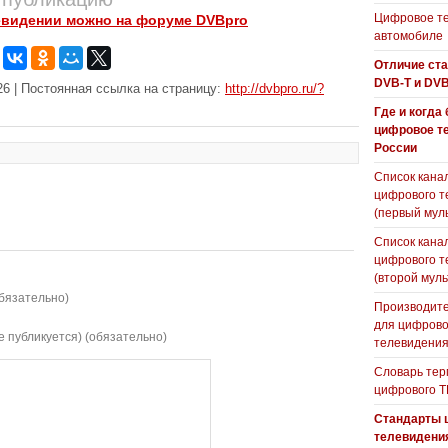
Цифровое те
евидении можно на форуме DVBpro
автомобиле
Отличие ст
DVB-T и DVB
6 | Постоянная ссылка на страницу:
http://dvbpro.ru/?
Где и когда
цифровое т
России
Список кана
цифрового т
(первый мул
Список кана
цифрового т
(второй муль
бязательно)
Производите
для цифрово
е публикуется) (обязательно)
телевидени
Словарь тер
цифрового Т
Стандарты 
телевидени