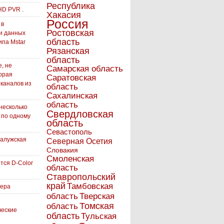
Республика
HD PVR .
Хакасия
Россия
 в
Ростовская
и данных
область
ипа Mstar
Рязанская
область
, не
Самарская область
орая
Саратовская
 каналов из
область
Сахалинская
область
несколько
Свердловская
 по одному
область
Севастополь
Калужская
Северная Осетия
Словакия
Смоленская
тся D-Color
область
Ставропольский
край
Тамбовская
вера
область
Тверская
Томская
область
ческие
область
Тульская