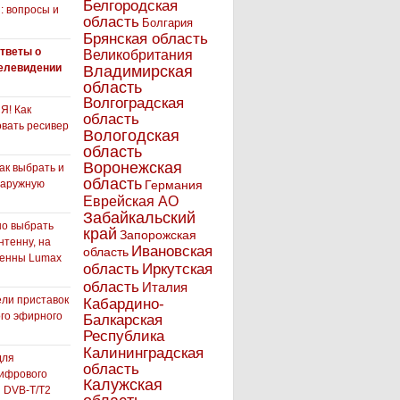
Белгородская
: вопросы и
область
Болгария
Брянская область
тветы о
Великобритания
елевидении
Владимирская
область
Волгоградская
! Как
область
вать ресивер
Вологодская
область
Воронежская
как выбрать и
область
наружную
Германия
Еврейская АО
Забайкальский
но выбрать
край
Запорожская
нтенну, на
Ивановская
область
тенны Lumax
Иркутская
область
область
Италия
ли приставок
Кабардино-
го эфирного
Балкарская
я
Республика
Калининградская
для
область
ифрового
Калужская
 DVB-T/T2