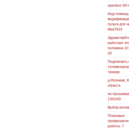
openbox S9 
Ищу помощь
модификаци
пульта для ч
Msd7816
Здравствуйте
работают вт
половина 10
20
Подключить 
телевизоров
тюнеру
д.Рогачево, 
область
не прошивае
1301HD
Выбор реси
Плановые
профилакти
работы..?