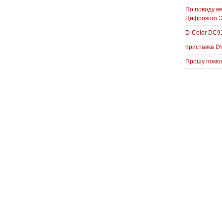
По поводу в
Цифрового 
D-Color DC
приставка D
Прошу помощ