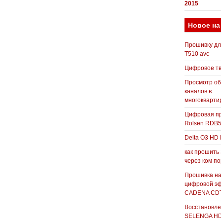
2015
Новое на
Прошивку д
T510 avc
Цифровое т
Просмотр о
каналов в
многокварти
Цифровая пр
Rolsen RDB
Delta O3 HD 
как прошить
через ком п
Прошивка н
цифровой э
CADENA CDT
Восстановле
SELENGA H