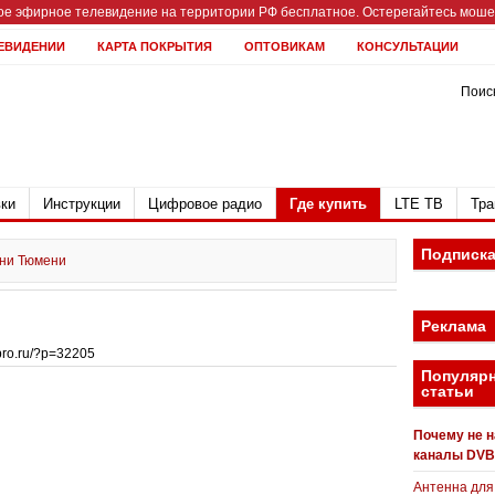
е эфирное телевидение на территории РФ бесплатное. Остерегайтесь мошен
ЕВИДЕНИИ
КАРТА ПОКРЫТИЯ
ОПТОВИКАМ
КОНСУЛЬТАЦИИ
Поиск
ки
Инструкции
Цифровое радио
Где купить
LTE ТВ
Тра
Подписк
ни Тюмени
Реклама
bpro.ru/?p=32205
Популяр
статьи
Почему не 
каналы DVB
Антенна для