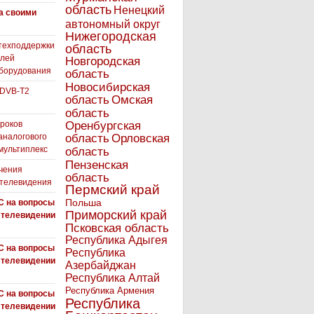
область
Ненецкий
а своими
автономный округ
Нижегородская
техподдержки
область
елей
Новгородская
борудования
область
Новосибирская
 DVB-T2
область
Омская
область
роков
Оренбургская
аналогового
область
Орловская
 мультиплекс
область
Пензенская
чения
область
 телевидения
Пермский край
Польша
С на вопросы
Приморский край
 телевидении
Псковская область
Республика Адыгея
С на вопросы
Республика
 телевидении
Азербайджан
Республика Алтай
Республика Армения
С на вопросы
Республика
 телевидении