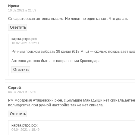
Ирина
:
10.02.2021 в 21:59
Ст саратовская антенна высоко. Не ловит не один канал . Что делать
Ответить
карта.ртрс.рф
:
10.02.2021 в 22:11
Ручным поиском выбрать 39 канал (618 МГц) — сколько показывает шк
Антенна должна быть – в направлении Краснодара.
Ответить
Сергей
:
04.04.2021 в 15:50
РМ Мордовия Атяшевский р-он. с.Большие Манадыши.нет сигнала,анте
полька(сетка)при ручной настройке так же нет сигнала.
Ответить
карта.ртрс.рф
:
04.04.2021 в 18:49