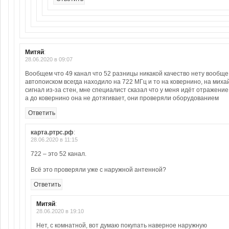
Митяй
:
28.06.2020 в 09:07
Вообщем что 49 канал что 52 разницы никакой качество нету вообще
автопоиском всегда находило на 722 МГц и то на ковернино, на миха
сигнал из-за стен, мне специалист сказал что у меня идёт отражение
а до ковернино она не дотягивает, они проверяли оборудованием
Ответить
карта.ртрс.рф
:
28.06.2020 в 11:15
722 – это 52 канал.
Всё это проверяли уже с наружной антенной?
Ответить
Митяй
:
28.06.2020 в 19:10
Нет, с комнатной, вот думаю покупать наверное наружную