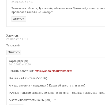
24.10.2022 в 17:16
Тюменская область, Тузовский район поселок Тузовский, сигнал появ
пропадает, каналы не находит
Ответить
Харитон
:
24.10.2022 в 17:17
Тазовский
Ответить
карта.ртрс.рф
:
24.10.2022 в 20:30
никаких работ нет:
https://yanao.rtrs.ru/tv/breaks/
Вышка – в Газ-Сале (500 Вт).
А у вас антенна – наружная ? Какая её высота или этаж?
Ручным поиском выбрать 29 канал (538 МГц) – сколько показывает шкал
А затем посмотреть на 36 (594) – ?