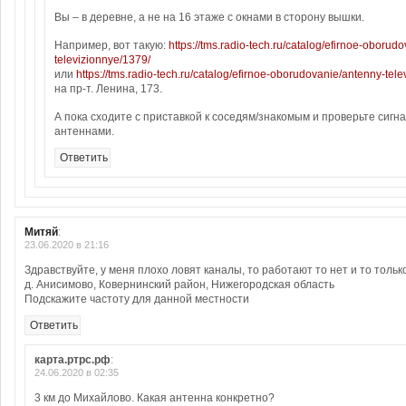
Вы – в деревне, а не на 16 этаже с окнами в сторону вышки.
Например, вот такую:
https://tms.radio-tech.ru/catalog/efirnoe-oborud
televizionnye/1379/
или
https://tms.radio-tech.ru/catalog/efirnoe-oborudovanie/antenny-tel
на пр-т. Ленина, 173.
А пока сходите с приставкой к соседям/знакомым и проверьте сигн
антеннами.
Ответить
Митяй
:
23.06.2020 в 21:16
Здравствуйте, у меня плохо ловят каналы, то работают то нет и то только
д. Анисимово, Ковернинский район, Нижегородская область
Подскажите частоту для данной местности
Ответить
карта.ртрс.рф
:
24.06.2020 в 02:35
3 км до Михайлово. Какая антенна конкретно?