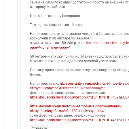
зачем на саму-то крышу? достаточно просто на внешней ст
в сторону Михайлово.
Или же – в сторону Ковернино.
Там, где телевизор стоит ближе.
Например, повесить на уровне между 1 и 2 этажом, на стен
кронштейн (тип как тарелки вешают).
в самом низу – по 150-200 р:
https://mirantenn-nn.ru/machty-k
opory/kronshteyny-opory/
50 метров – это уже прилично. И антенна должна быть с ус
И может быть ещё понадобится домовой усилитель.
Поэтому просто поставить пассивную антенну на ту стену, 
ближе.
Например, такую:
https://mirantenn-nn.ru/dvb-t2-efirnoe-telev
efirnye/ulichnye/lokus/meridian-07f-passivnaya/
фото неправильное, реально – алюминиевая:
https://locuscom.ru/catalog/index.php?SECTION_ID=452&E
https://mirantenn-nn.ru/dvb-t2-efirnoe-televidenie/antenny-
efirnye/ulichnye/lokus/efip-18f-passivnaya-dmv/
тоже фото неправильное, реально – длиннее:
https://locuscom.ru/catalog/index.php?SECTION_ID=451&E
Ответить