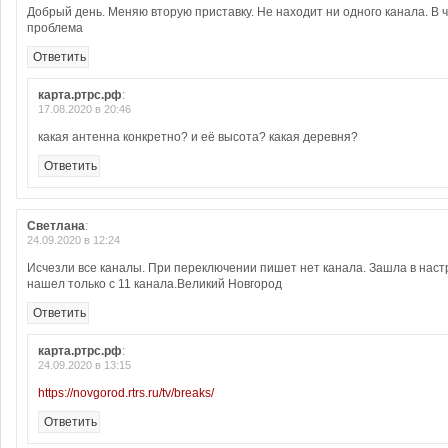
Добрый день. Меняю вторую приставку. Не находит ни одного канала. В 
проблема
Ответить
карта.ртрс.рф
:
17.08.2020 в 20:46
какая антенна конкретно? и её высота? какая деревня?
Ответить
Светлана
:
24.09.2020 в 12:24
Исчезли все каналы. При переключении пишет нет канала. Зашла в наст
нашел только с 11 канала.Великий Новгород
Ответить
карта.ртрс.рф
:
24.09.2020 в 13:15
https://novgorod.rtrs.ru/tv/breaks/
Ответить