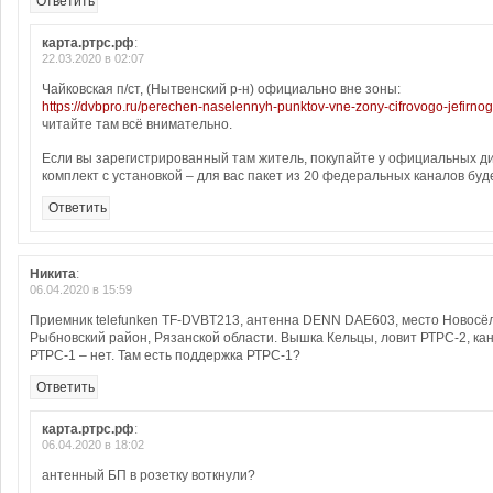
Ответить
карта.ртрс.рф
:
22.03.2020 в 02:07
Чайковская п/ст, (Нытвенский р-н) официально вне зоны:
https://dvbpro.ru/perechen-naselennyh-punktov-vne-zony-cifrovogo-jefirno
читайте там всё внимательно.
Если вы зарегистрированный там житель, покупайте у официальных д
комплект с установкой – для вас пакет из 20 федеральных каналов бу
Ответить
Никита
:
06.04.2020 в 15:59
Приемник telefunken TF-DVBT213, антенна DENN DAE603, место Новосёлк
Рыбновский район, Рязанской области. Вышка Кельцы, ловит РТРС-2, ка
РТРС-1 – нет. Там есть поддержка РТРС-1?
Ответить
карта.ртрс.рф
:
06.04.2020 в 18:02
антенный БП в розетку воткнули?