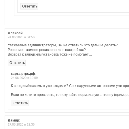
Ответить
Алексей
:
24.06.2020 в 04:56
Уважаемые администраторы, Вы не ответили:что дальше делать?
Решение в замене ресивера или в настройках?
Возврат к заводским установка тоже не помогает…
Ответить
карта.ртрс.рф
:
24.06.2020 в 10:59
К соседям/знакомым уже сходили? С их наружными антеннами уже пр
Если не хотите проверять, то покупайте нормальную антенну (пример
Ответить
Дамир
:
17.08.2020 в 19:36