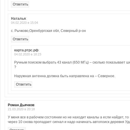
Ответить
Наталья
:
04.02.2020 в 15:04
c. Рычково,Оренбургская обл, Северный р-он
Ответить
карта.ртрс.рф
:
04.02.2020 в 18:23
Ручным поиском выбрать 43 канал (650 МГц) – сколько показывает ш
?
Наружная антенна должна быть направлена на – Северное.
Ответить
Роман Дьячков
:
21.03.2020 в 20:18
У меня все в рабочем состоянии но не находит каналы а если найдет, то 
через 10 снова пропадает сигнал и надо начинать автопоиск деревня Уд