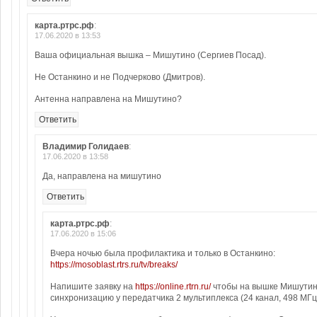
карта.ртрс.рф
:
17.06.2020 в 13:53
Ваша официальная вышка – Мишутино (Сергиев Посад).
Не Останкино и не Подчерково (Дмитров).
Антенна направлена на Мишутино?
Ответить
Владимир Голидаев
:
17.06.2020 в 13:58
Да, направлена на мишутино
Ответить
карта.ртрс.рф
:
17.06.2020 в 15:06
Вчера ночью была профилактика и только в Останкино:
https://mosoblast.rtrs.ru/tv/breaks/
Напишите заявку на
https://online.rtrn.ru/
чтобы на вышке Мишутин
синхронизацию у передатчика 2 мультиплекса (24 канал, 498 МГц