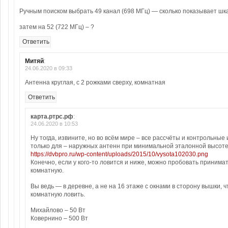
Ручным поиском выбрать 49 канал (698 МГц) — сколько показывает шк
затем на 52 (722 МГц) – ?
Ответить
Митяй
:
24.06.2020 в 09:33
Антенна круглая, с 2 рожками сверху, комнатная
Ответить
карта.ртрс.рф
:
24.06.2020 в 10:53
Ну тогда, извините, но во всём мире – все рассчёты и контрольные
только для – наружных антенн при минимальной эталонной высоте 
https://dvbpro.ru/wp-content/uploads/2015/10/vysota102030.png
Конечно, если у кого-то ловится и ниже, можно пробовать принимат
комнатную.
Вы ведь — в деревне, а не на 16 этаже с окнами в сторону вышки, ч
комнатную ловить.
Михайлово – 50 Вт
Ковернино – 500 Вт