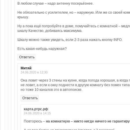
В любом случае – надо антенну посерьёзнее.
Не обязательно с усилителем, но – наружную. Или же со своей ком
крышу.
Ну а пока ещё попробуйте в доме, помучайтесь с комнатной – медл
шкалу Качество, добиваясь максимума.
Шкалу можно также увидеть, если 2-3 раза нажать кнопку INFO.
Есть какая-нибудь наружная?
Ответить
Митяй
:
24.06.2020 в 12:30
Она ловит через 3 стены на кухне, когда погода хорошая, а когда
не ловит, а если к окну поднести в другую комнату без помех типа
но тоже 10 каналов это в автопоиске.
Ответить
карта.ртрс.рф
:
24.06.2020 в 14:15
Повторюсь –
на комнатную – никто нигде ничего не гарантиру