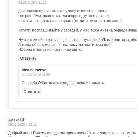
06.05.2020 в 11:22
для начала проверить вашу зону ответственности:
все разъёмы, разветвители и проводку по квартире,
а затем – в щитке на площадке (может там кто-то полазил).
Кстати, поспрашивайте у соседей, у кого тоже Антена общедомова
Ну а затем обращаться в диспетчерскую своей УК или конторы, о
Антена общедомовая (к тем, кому вы платите за неё).
Их зона ответственности – до щитка.
Ответить
irina nemcova
:
06.05.2020 в 11:40
Спасибо.Обратилась сегодня,сказали ожидать.
Ответить
Алексей
:
09.05.2020 в 12:13
Добрый день! Почему иногда мы принимаем 20 каналов, а в основном тол