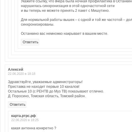
Укажите ссылку, что вчера была ночная профилактика в Останкин
нарушилась синхронизация в этой одночастотной сети
и вы теперь не можете принять 2 пакет с Мишутино.
Для нормальной работы вышек – с одной и той же частотой – до
синхронизированы.
Останкино вас немножко накрывает в вашем месте.
Ответить
Алексей
:
22.06.2020 в 18:18
Здравствуйте, уважаемые администраторы!
Приставка не находит первые 10 каналов!
Остальные 10 (с РЕНТВ до Муз ТВ) показывают отлично.
Д. Поросино, Томская область, Томский район.
Ответить
карта.ртрс.рф
:
22.06.2020 в 18:25
какая антенна конкретно ?