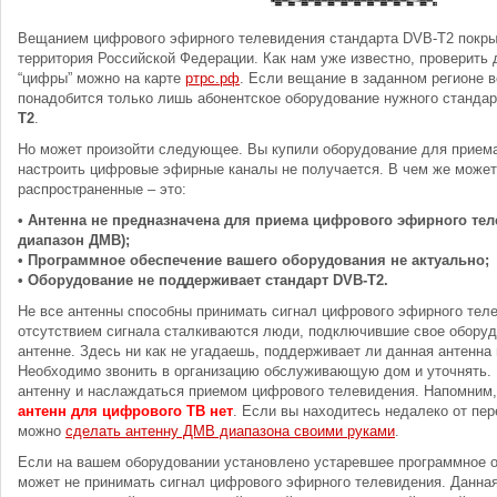
Вещанием цифрового эфирного телевидения стандарта DVB-T2 покры
территория Российской Федерации. Как нам уже известно, проверить
“цифры” можно на карте
ртрс.рф
. Если вещание в заданном регионе в
понадобится только лишь абонентское оборудование нужного стандар
T2
.
Но может произойти следующее. Вы купили оборудование для приема 
настроить цифровые эфирные каналы не получается. В чем же може
распространенные – это:
• Антенна не предназначена для приема цифрового эфирного тел
диапазон ДМВ);
• Программное обеспечение вашего оборудования не актуально;
• Оборудование не поддерживает стандарт DVB-T2.
Не все антенны способны принимать сигнал цифрового эфирного теле
отсутствием сигнала сталкиваются люди, подключившие свое оборуд
антенне. Здесь ни как не угадаешь, поддерживает ли данная антенн
Необходимо звонить в организацию обслуживающую дом и уточнять. 
антенну и наслаждаться приемом цифрового телевидения. Напомним,
антенн для цифрового ТВ нет
. Если вы находитесь недалеко от пе
можно
сделать антенну ДМВ диапазона своими руками
.
Если на вашем оборудовании установлено устаревшее программное о
может не принимать сигнал цифрового эфирного телевидения. Данна