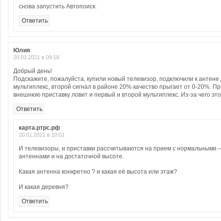
снова запустить Автопоиск.
Ответить
Юлия
:
20.01.2021 в 09:18
Добрый день!
Подскажите, пожалуйста, купили новый телевизор, подключили к антене
мультиплекс, второй сигнал в районе 20% качество прыгает от 0-20%. П
внешнюю приставку ловит и первый и второй мультиплекс. Из-за чего эт
Ответить
карта.ртрс.рф
:
20.01.2021 в 10:01
И телевизоры, и приставки рассчитываются на прием с нормальными
антеннами и на достаточной высоте.
Какая антенна конкретно ? и какая её высота или этаж?
И какая деревня?
Ответить