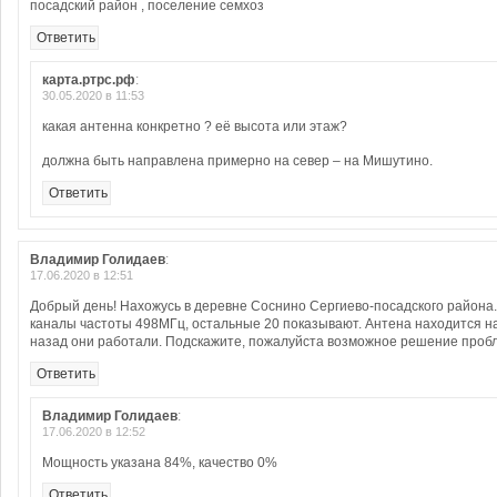
посадский район , поселение семхоз
Ответить
карта.ртрс.рф
:
30.05.2020 в 11:53
какая антенна конкретно ? её высота или этаж?
должна быть направлена примерно на север – на Мишутино.
Ответить
Владимир Голидаев
:
17.06.2020 в 12:51
Добрый день! Нахожусь в деревне Соснино Сергиево-посадского района
каналы частоты 498МГц, остальные 20 показывают. Антена находится на
назад они работали. Подскажите, пожалуйста возможное решение проб
Ответить
Владимир Голидаев
:
17.06.2020 в 12:52
Мощность указана 84%, качество 0%
Ответить