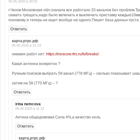
05.05.2020 в 20:02
г.Чехов Московская обл.сначала все работало 20 каналов без проблем.Тр
скакать трещать,надо было включать и выключать приставку каждые10м
поновому и теперь не ищет вообще ни одного.Пишет база данных пуста
Ответить
карта.ртрс.рф
:
05.05.2020 в 21:14
никаких работ нет:
https://moscow.rtrs.ru/tv/breaks/
Какая антенна конкретно ?
Ручным поиском выбрать 59 канал (778 МГц) – сколько показывает шка
затем на 58 (770 МГц) – ?
Ответить
irina nemcova
:
06.05.2020 в 11:12
Антена общедомовая.Сила 4%,а качество ноль.
Ответить
карта.ртрс.рф
: