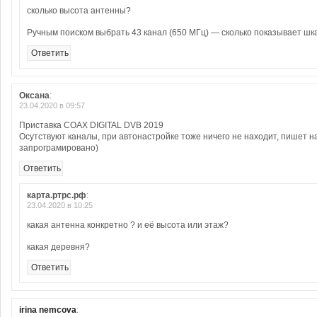
сколько высота антенны?
Ручным поиском выбрать 43 канал (650 МГц) — сколько показывает шк
Ответить
Оксана
:
23.04.2020 в 09:57
Приставка COAX DIGITAL DVB 2019
Осутствуют каналы, при автонастройке тоже ничего не находит, пишет н
запрограмировано)
Ответить
карта.ртрс.рф
:
23.04.2020 в 10:25
какая антенна конкретно ? и её высота или этаж?
какая деревня?
Ответить
irina nemcova
: