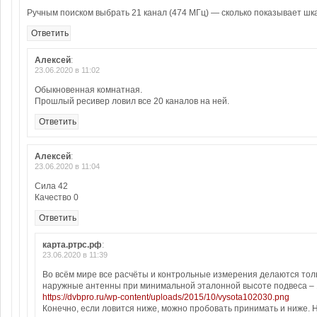
Ручным поиском выбрать 21 канал (474 МГц) — сколько показывает шк
Ответить
Алексей
:
23.06.2020 в 11:02
Обыкновенная комнатная.
Прошлый ресивер ловил все 20 каналов на ней.
Ответить
Алексей
:
23.06.2020 в 11:04
Сила 42
Качество 0
Ответить
карта.ртрс.рф
:
23.06.2020 в 11:39
Во всём мире все расчёты и контрольные измерения делаются толь
наружные антенны при минимальной эталонной высоте подвеса – 
https://dvbpro.ru/wp-content/uploads/2015/10/vysota102030.png
Конечно, если ловится ниже, можно пробовать принимать и ниже. 