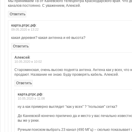
Мы принимаем ТВ от Каневского телецентра Краснодарского края. Что д
каналов постоянно. С уважением, Алексей.
Ответить
карта.ртрс.рф
:
09.05.2020 в 13:22
какая деревня? какая антенна и её высота?
Ответить
Алексей
:
10.05.2020 в 10:02
Староминская, очень высоко поднята антена. Антена как у всех, что 
продают. Название не знаю. Буду проверять кабель. Алексей.
Ответить
карта.ртрс.рф
:
10.05.2020 в 11:08
ну а как примерно выглядит “как у всех” ? “польская” сетка?
До Каневской конечно прилично да и место у вас печально извест
вы же у реки.
Ручным поиском выбрать 23 канал (490 МГц) – сколько показывает