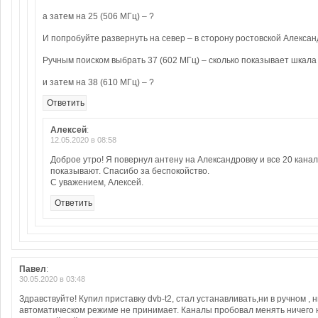
а затем на 25 (506 МГц) – ?
И попробуйте развернуть на север – в сторону ростовской Алексан
Ручным поиском выбрать 37 (602 МГц) – сколько показывает шкала
и затем на 38 (610 МГц) – ?
Ответить
Алексей
:
12.05.2020 в 08:58
Доброе утро! Я повернул антену на Александровку и все 20 кана
показывают. Спасибо за беспокойство.
С уважением, Алексей.
Ответить
Павел
:
30.05.2020 в 03:48
Здравствуйте! Купил приставку dvb-t2, стал устанавливать,ни в ручном , н
автоматическом режиме не принимает. Каналы пробовал менять ничего н