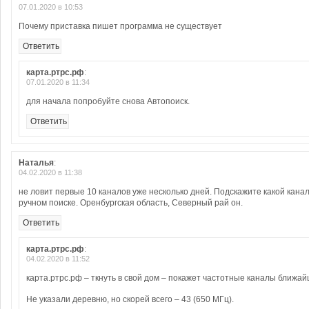
07.01.2020 в 10:53
Почему приставка пишет программа не существует
Ответить
карта.ртрс.рф
:
07.01.2020 в 11:34
для начала попробуйте снова Автопоиск.
Ответить
Наталья
:
04.02.2020 в 11:38
не ловит первые 10 каналов уже несколько дней. Подскажите какой кана
ручном поиске. Оренбургская область, Северный рай он.
Ответить
карта.ртрс.рф
:
04.02.2020 в 11:52
карта.ртрс.рф – ткнуть в свой дом – покажет частотные каналы ближа
Не указали деревню, но скорей всего – 43 (650 МГц).