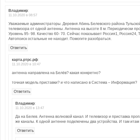
Владимир
:
11.10.2020 в 08:57
Уважаемые администраторы. Деревня Абинь Белевского района Тульской
телевизора от одной антенны. Антенна на высоте 8 м. Периодически пр
Уровень 95- 98. Качество 60- 70. Сейчас показывает Россия1, Россия24, 
Автопоиск остальные не находит. Помогите разобраться.
Ответить
карта.ртрс.рф
:
11.10.2020 в 10:47
антенна направлена на Белёв? какая конкретно?
точная модель приставки? и что написано в Система – Информация?
Ответить
Владимир
:
11.10.2020 в 13:47
Да на Белев. Антенна волновой канал. И телевизор и приставка проп
же каналы. К одной антенне подключены два устройства. И там итам 
Ответить