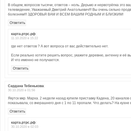
В общем, вопросов тысячи, ответов – ноль. Дерьмо и нервотрёпка это в
телевидение, Уважаемый Дмитрий Анатольевич!!! Вы очень сильно прод
болезням!!! ЗДОРОВЬЯ ВАМ И ВСЕМ ВАШИМ РОДНЫМ И БЛИЗКИМ!
Ответить
карта.ртрс.рф
:
11.10.2020 в 15:22
где нет ответов ? А вот вопроса от вас действительно нет.
Если реально хотите решить вопрос, укажите деревню, антенну и её вы
И что именно не получается.
Ответить
Сардана Тебенькова
:
30.10.2020 в 01:56
Якутск мкр. Марха. 2 недели назад купили приставку Кадена, 20 каналов
показывала, со вчерашнего дня с 1 по 11 пропали. Что делать? На кухне
Ответить
карта.ртрс.рф
:
30.10.2020 в 02:03