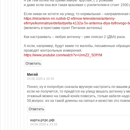
А уж тем более на примитивную “круглая, с 2 рожками”
и даже если она вся такая красивая с усилителем и стоит 1500 
Если никак не хотите на улицу, то нормальная – направленная
https://mirantenn-nn.ru/dvb-t2-efirnoe-televidenie/antenny-
efirnye/komnatnye/delta/dyelta-k132a-5v-antenna-dlya-tsifrovogo-tv
(включить в приставке пункт Питание антенны)
Как настраивать – любую антенну – уже описал 2 (ДВА) раза.
А если, например, будут какие-то жалобы, письменные обращен
проводят контрольные измерения:
https://www.youtube.com/watch?v=UrmZ2_5DfYM
Ответить
Митяй
:
24.06.2020 в 20:34
Понял, ну я попробую сначала вручную настроить по вашим 
если не получится, то придётся на улицу вешать антенну у м
этажный можно на самый конёк повесить, только кабеля надо
50,вопрос: из-за такой длинны на сигнал и качество это повл
Ответить
карта.ртрс.рф
:
24.06.2020 в 23:16