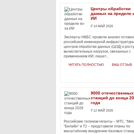
Центры обработки
данных на пределе 
ИИ
//
14 МАЙ 2026
Эксперты НВБС провели анализ готовно
российской инженерной инфраструктур
центров обработки данных (ЦОД) к рост
вычислительных нагрузок, связанных с
применением ИИ, пишет...
ЧИТАТЬ ПОЛНОСТЬЮ
ВАШ ОТЗЫВ
9000 отечественных
станций до конца 2
года
//
12 МАЙ 2026
Российские телеком-гиганты – МТС, “Мег
“Билайн” и Т2 – представили планы по
масштабному внедрению базовых станц