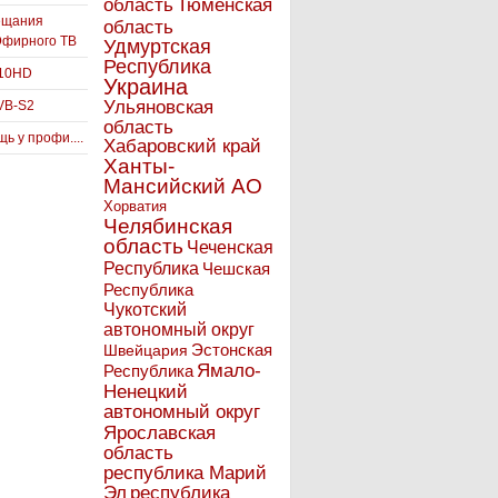
Тюменская
область
ещания
область
Эфирного ТВ
Удмуртская
Республика
910HD
Украина
Ульяновская
VB-S2
область
ь у профи....
Хабаровский край
Ханты-
Мансийский АО
Хорватия
Челябинская
область
Чеченская
Республика
Чешская
Республика
Чукотский
автономный округ
Эстонская
Швейцария
Ямало-
Республика
Ненецкий
автономный округ
Ярославская
область
республика Марий
Эл
республика