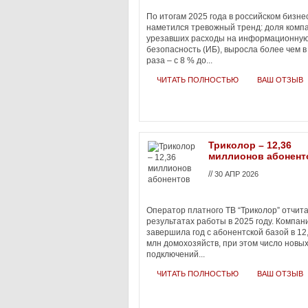
По итогам 2025 года в российском бизне
наметился тревожный тренд: доля комп
урезавших расходы на информационну
безопасность (ИБ), выросла более чем в
раза – с 8 % до...
ЧИТАТЬ ПОЛНОСТЬЮ
ВАШ ОТЗЫВ
Триколор – 12,36
миллионов абонент
//
30 АПР 2026
Оператор платного ТВ “Триколор” отчит
результатах работы в 2025 году. Компан
завершила год с абонентской базой в 12
млн домохозяйств, при этом число новы
подключений...
ЧИТАТЬ ПОЛНОСТЬЮ
ВАШ ОТЗЫВ