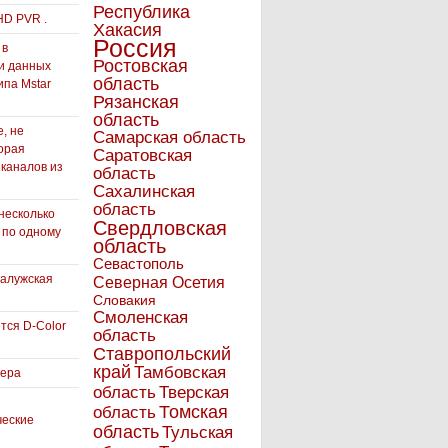
Республика
HD PVR .
Хакасия
Россия
 в
Ростовская
и данных
область
ипа Mstar
Рязанская
область
, не
Самарская область
орая
Саратовская
 каналов из
область
Сахалинская
область
несколько
Свердловская
 по одному
область
Севастополь
Калужская
Северная Осетия
Словакия
Смоленская
тся D-Color
область
Ставропольский
край
Тамбовская
вера
область
Тверская
Томская
область
ческие
область
Тульская