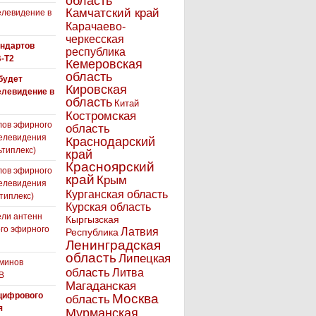
область
Камчатский край
левидение в
Карачаево-
черкесская
андартов
республика
-T2
Кемеровская
область
 будет
Кировская
елевидение в
область
Китай
Костромская
лов эфирного
область
елевидения
Краснодарский
ьтиплекс)
край
Красноярский
лов эфирного
край
Крым
елевидения
Курганская область
типлекс)
Курская область
ли антенн
Кыргызская
го эфирного
Латвия
Республика
я
Ленинградская
область
Липецкая
минов
область
Литва
В
Магаданская
цифрового
Москва
область
я
Мурманская