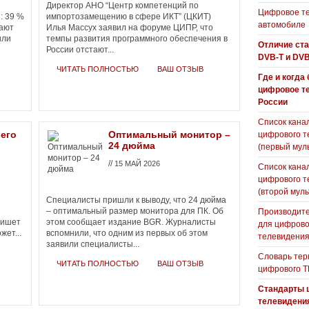
Директор АНО “Центр компетенций по
Цифровое те
: 39 %
импортозамещению в сфере ИКТ” (ЦКИТ)
автомобиле
тают
Илья Массух заявил на форуме ЦИПР, что
или
темпы развития программного обеспечения в
Отличие ст
России отстают...
DVB-T и DVB
ЧИТАТЬ ПОЛНОСТЬЮ
ВАШ ОТЗЫВ
Где и когда
цифровое т
России
Список кана
оего
Оптимальный монитор –
цифрового т
24 дюйма
(первый мул
//
15 МАЙ 2026
Список кана
цифрового т
(второй муль
Специалисты пришли к выводу, что 24 дюйма
– оптимальный размер монитора для ПК. Об
Производите
пишет
этом сообщает издание BGR. Журналисты
для цифрово
жет...
вспомнили, что одним из первых об этом
телевидени
заявили специалисты...
Словарь тер
ЧИТАТЬ ПОЛНОСТЬЮ
ВАШ ОТЗЫВ
цифрового Т
Стандарты 
телевидени