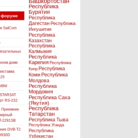
Башкортостан
Республика
Бурятия
 форуме
Республика
Дагестан
Республика
ля SatCom
Ингушетия
Республика
Казахстан
в
Республика
Калмыкия
бязательных
Республика
Карелия
рном доме
Республика
Республика
Кипр
иставка
Коми
Республика
525
Молдова
Республика
MINI
Мордовия
 STARSAT
Республика Саха
орт RS-232
(Якутия)
Республика
а Приемник
Татарстан
фирный
Республика Тыва
-2291SB
Республика Уганда
ние DVB-T2
Республика
D930D
Узбекистан