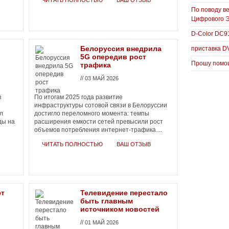
ЧИТАТЬ ПОЛНОСТЬЮ
ВАШ ОТЗЫВ
По поводу в
Цифрового 
D-Color DC
Белоруссия внедрила
приставка D
5G опередив рост
Прошу помощ
трафика
//
03 МАЙ 2026
в
По итогам 2025 года развитие
инфраструктуры сотовой связи в Белоруссии
л
достигло переломного момента: темпы
ды на
расширения емкости сетей превысили рост
объемов потребления интернет-трафика....
ЧИТАТЬ ПОЛНОСТЬЮ
ВАШ ОТЗЫВ
ют
Телевидение перестало
быть главным
источником новостей
//
01 МАЙ 2026