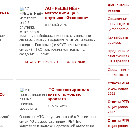
ДМВ антенн
АО «РЕШЕТНЁВ»
руками
из-за
изготовит ещё 3
спутника «Экспресс»
Справочник 
производит
//
13 МАЙ 2026
цифрового о
сти
Компания «Информационные спутниковые
Как выбрать
ы
системы» имени академика М. Ф. Решетнёва»
ресивер
у
(входит в Роскосмос) и ФГУП «Космическая
связь» (ГП КС) заключили контракты на
Продление с
создание 3 новых...
отключения 
ТВ и третий
ЧИТАТЬ ПОЛНОСТЬЮ
ВАШ ОТЗЫВ
Сроки отклю
аналогового
Ответы РТР
о цифровом
МТС протестировала
2013
026
связь с помощью
аэростата
Ответы РТР
//
11 МАЙ 2026
о цифровом
2014
аФон”,
Оператор МТС запустил первый в России тест
Ответы РТР
связи 4G с аэростата, пишет РБК. Его
о цифровом
ий
запустили в Вольске Саратовской области на