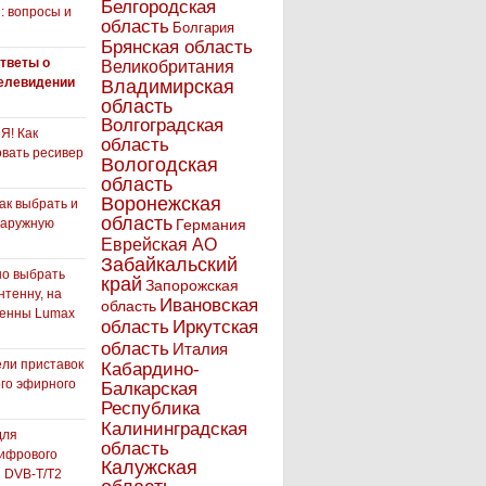
Белгородская
: вопросы и
область
Болгария
Брянская область
тветы о
Великобритания
елевидении
Владимирская
область
Волгоградская
! Как
область
вать ресивер
Вологодская
область
Воронежская
как выбрать и
область
наружную
Германия
Еврейская АО
Забайкальский
но выбрать
край
Запорожская
нтенну, на
Ивановская
область
тенны Lumax
Иркутская
область
область
Италия
ли приставок
Кабардино-
го эфирного
Балкарская
я
Республика
Калининградская
для
область
ифрового
Калужская
 DVB-T/T2