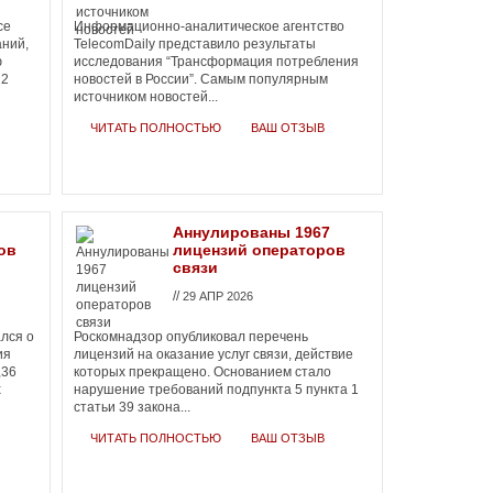
се
Информационно-аналитическое агентство
аний,
TelecomDaily представило результаты
ю
исследования “Трансформация потребления
 2
новостей в России”. Самым популярным
источником новостей...
ЧИТАТЬ ПОЛНОСТЬЮ
ВАШ ОТЗЫВ
Аннулированы 1967
ов
лицензий операторов
связи
//
29 АПР 2026
ался о
Роскомнадзор опубликовал перечень
ия
лицензий на оказание услуг связи, действие
,36
которых прекращено. Основанием стало
х
нарушение требований подпункта 5 пункта 1
статьи 39 закона...
ЧИТАТЬ ПОЛНОСТЬЮ
ВАШ ОТЗЫВ