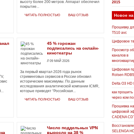
высоту более 200 метров. Аппарат обеспечил
2015
покрытие...
Новое на
ЧИТАТЬ ПОЛНОСТЬЮ
ВАШ ОТЗЫВ
Прошивку д
T510 avc
Цифровое т
канал
45 % горожан
подписались на онлайн-
Просмотр о
кинотеатры
каналов в
//
многокварти
09 МАЙ 2026
Цифровая пр
За первый квартал 2026 года рынок
Rolsen RDB
TV,
стриминговых сервисов в России обновил
рвис
исторические максимумы. По данным
Delta O3 HD 
исследования аналитической компании ICMR,
...
которые приводят “Российская...
как прошить
через ком п
ЧИТАТЬ ПОЛНОСТЬЮ
ВАШ ОТЗЫВ
Прошивка н
цифровой э
CADENA CDT
Восстановле
Число поддельных VPN
SELENGA H
 на
выросло на 38 %