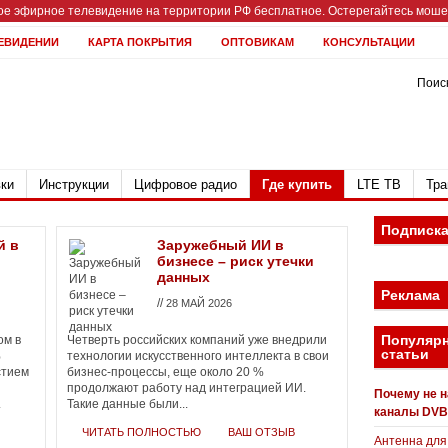
е эфирное телевидение на территории РФ бесплатное. Остерегайтесь мошен
ЕВИДЕНИИ
КАРТА ПОКРЫТИЯ
ОПТОВИКАМ
КОНСУЛЬТАЦИИ
Поиск
ки
Инструкции
Цифровое радио
Где купить
LTE ТВ
Тра
Подписк
й в
Заружебный ИИ в
бизнесе – риск утечки
данных
Реклама
//
28 МАЙ 2026
Популяр
ом в
Четверть российских компаний уже внедрили
статьи
%
технологии искусственного интеллекта в свои
стием
бизнес-процессы, еще около 20 %
продолжают работу над интеграцией ИИ.
Почему не 
.
Такие данные были...
каналы DVB
ЧИТАТЬ ПОЛНОСТЬЮ
ВАШ ОТЗЫВ
Антенна для