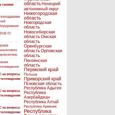
область
Ненецкий
а своими
автономный округ
Нижегородская
техподдержки
область
елей
Новгородская
борудования
область
Новосибирская
 DVB-T2
область
Омская
область
роков
Оренбургская
аналогового
область
Орловская
 мультиплекс
область
Пензенская
чения
область
 телевидения
Пермский край
Польша
С на вопросы
Приморский край
 телевидении
Псковская область
Республика Адыгея
С на вопросы
Республика
 телевидении
Азербайджан
Республика Алтай
Республика Армения
С на вопросы
Республика
 телевидении