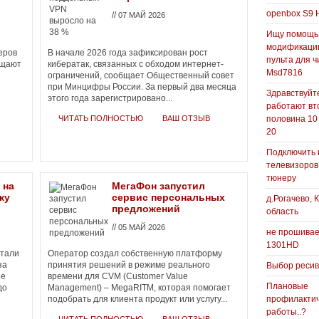
openbox S9 
//
07 МАЙ 2026
Ищу помощь
модификаци
еров
В начале 2026 года зафиксирован рост
пульта для ч
бщают
кибератак, связанных с обходом интернет-
Msd7816
ограничений, сообщает Общественный совет
при Минцифры России. За первый два месяца
Здравствуйте
этого года зарегистрировано...
работают вт
ЧИТАТЬ ПОЛНОСТЬЮ
ВАШ ОТЗЫВ
половина 10
20
Подключить 
телевизоров
тюнеру
 на
МегаФон запустил
ку
сервис персональных
д.Рогачево, 
предложений
область
//
05 МАЙ 2026
не прошивае
1301HD
стали
Оператор создал собственную платформу
за
принятия решений в режиме реального
Выбор реси
ее
времени для CVM (Customer Value
Плановые
до
Management) – MegaRITM, которая помогает
подобрать для клиента продукт или услугу...
профилакти
работы..?