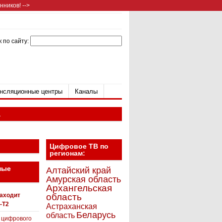
ников! -->
 по сайту:
нсляционные центры
Каналы
а
Цифровое ТВ по
регионам:
ные
Алтайский край
Амурская область
Архангельская
находит
область
-T2
Астраханская
Беларусь
область
 цифрового