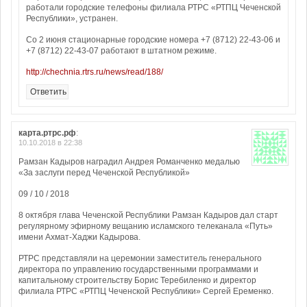
работали городские телефоны филиала РТРС «РТПЦ Чеченской
Республики», устранен.
Со 2 июня стационарные городские номера +7 (8712) 22-43-06 и
+7 (8712) 22-43-07 работают в штатном режиме.
http://chechnia.rtrs.ru/news/read/188/
Ответить
карта.ртрс.рф
:
10.10.2018 в 22:38
Рамзан Кадыров наградил Андрея Романченко медалью
«За заслуги перед Чеченской Республикой»
09 / 10 / 2018
8 октября глава Чеченской Республики Рамзан Кадыров дал старт
регулярному эфирному вещанию исламского телеканала «Путь»
имени Ахмат-Хаджи Кадырова.
РТРС представляли на церемонии заместитель генерального
директора по управлению государственными программами и
капитальному строительству Борис Теребиленко и директор
филиала РТРС «РТПЦ Чеченской Республики» Сергей Еременко.