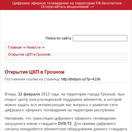
Цифровое эфирное телевидение на территории РФ бесплатное.
Остерегайтесь мошенников! -->
Поиск по сайту:
Главная
⇒
Новости
⇒
Открытие ЦКП в Грозном
Открытие ЦКП в Грозном
Постоянная ссылка на страницу:
http://dvbpro.ru/?p=4106
Вчера,
12 февраля
2013 года, на территории города Грозный, был
открыт центр консультационной поддержки абонентов, в котором
можно задать все интересующие вас вопросы о развитии сети
цифрового эфирного телевидения на территории республики.
Напомним, что трансляция цифрового эфирного телевидения
запущена в новом стандарте
DVB-T2
. Для приема цифрового
сигнала понадобится абонентское оборудование данного стандарта