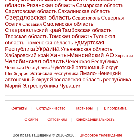
область
Рязанская область
Самарская область
Саратовская область
Сахалинская область
Свердловская область
Северная
Севастополь
Осетия
Смоленская область
Словакия
Ставропольский край
Тамбовская область
Томская область
Тверская область
Тульская
Удмуртская
Тюменская область
область
Украина
Республика
Ульяновская область
Ханты-Мансийский АО
Хабаровский край
Хорватия
Челябинская область
Чеченская Республика
Чешская Республика
Чукотский автономный округ
Ямало-Ненецкий
Эстонская Республика
Швейцария
Ярославская область
республика
автономный округ
Марий Эл
республика Чувашия
Контакты
|
Сотрудничество
|
Партнеры
|
ТВ программа
|
О сайте
|
Оптовикам
|
Конфиденциальность
Все права защищены © 2010-2026,
Цифровое телевидение
.