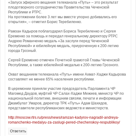
«Запуск эфирного вещания телеканала «Путь» – это результат
плодотворного сотрудничества Правительства Чеченской
Республики и РТРС.
На протяжении более 3 лет мы вместе упорно добивались его
открытия», – отметил Борис Теребиленко.
Рамзан Кадыров поблагодарил Бориса Теребиленко и Сергея
Еременко за помощь и передал генеральному директору РТРС
Андрею Романченко медаль «За заслуги перед Чеченской
Республикой» и юбилейную медаль, приуроченную к 200-летию
города Грозный.
Сергей Еременко отмечен Почетной грамотой Главы Чеченской
Республики, а также юбилейной медалью к 200-летию Грозного.
Охват вещанием телеканала «Путь» имени Ахмат-Хаджи Кадырова
составляет не менее 65% населения республики.
В церемонии приняли участие председатель Парламента ЧР
Магомед Даудов, муфтий ЧР Салах-Хаджи Межиев, министр ЧР по
национальной политике, внешним связям, печати и информации
Джамбулат Умаров, директор ТРК «Путь» Адам Шахидов,
представители республиканских ведомств и министерств.
http://moscow.rtrs.ru/press/news/ramzan-kadyrov-nagradil-andreya-
romanchenko-medalyu-za-zaslugi-pered-chechenskoy-respublikoy/
Ответить