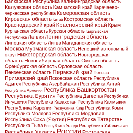
Калининградская область
Балкарская Республика
Калужская область
Камчатский край
Карачаево-
Кемеровская область
черкесская республика
Кировская область
Костромская область
Китай
Красноярский край
Краснодарский край
Крым
Курганская область
Курская область
Кыргызская
Ленинградская область
Латвия
Республика
Липецкая область
Магаданская область
Литва
Москва
Мурманская область
Ненецкий автономный
Нижегородская область
округ
Новгородская
Новосибирская область
область
Омская область
Оренбургская область
Орловская область
Пермский край
Пензенская область
Польша
Приморский край
Псковская область
Республика
Адыгея
Республика Азербайджан
Республика Алтай
Республика Башкортостан
Республика Армения
Республика Бурятия
Республика Дагестан
Республика
Республика Казахстан
Ингушетия
Республика Калмыкия
Республика Карелия
Республика Коми
Республика Кипр
Республика Мордовия
Республика Молдова
Республика Татарстан
Республика Саха (Якутия)
Республика Тыва
Республика Узбекистан
Республика Уганда
Россия
Республика Хакасия
Ростовская