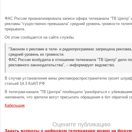
ФАС России проанализировала записи эфира телеканала “ТВ Центр” и
рекламы “существенно превышала” средний уровень громкости телеп
прерывала.
Об этом сообщается на сайте службы.
“Законом о рекламе в теле- и радиопрограммах запрещена реклама
средний уровень их громкости.
ФАС России возбудила в отношении телеканала “ТВ Центр” дело п
рекламного законодательства”, – информирует ведомство.
В случае установления вины рекламораспространителю грозят штраф
статьей 14.3 КоАП РФ.
В телеграм-канале “ТВ Центра” пообещали “разобраться с убежавшим
напомнили, что зрители могут присылать обращения в бот обратной с
Кабельщик
Оцените публикацию
Задать вопросы о цифровом телевидении можно на форум