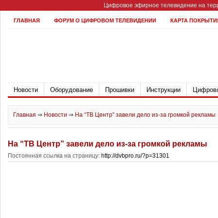
Цифровое эфирное телевидение на терр
ГЛАВНАЯ
ФОРУМ О ЦИФРОВОМ ТЕЛЕВИДЕНИИ
КАРТА ПОКРЫТИ
Новости
Оборудование
Прошивки
Инструкции
Цифрово
Главная
⇒
Новости
⇒
На “ТВ Центр” завели дело из-за громкой рекламы
На “ТВ Центр” завели дело из-за громкой рекламы
Постоянная ссылка на страницу:
http://dvbpro.ru/?p=31301