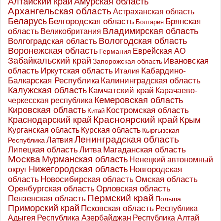
Алтайский край
Амурская область
Архангельская область
Астраханская область
Беларусь
Белгородская область
Брянская
Болгария
Владимирская область
область
Великобритания
Вологодская область
Волгоградская область
Воронежская область
Еврейская АО
Германия
Забайкальский край
Ивановская
Запорожская область
Иркутская область
область
Кабардино-
Италия
Калининградская область
Балкарская Республика
Калужская область
Камчатский край
Карачаево-
Кемеровская область
черкесская республика
Кировская область
Костромская область
Китай
Красноярский край
Краснодарский край
Крым
Курганская область
Курская область
Кыргызская
Ленинградская область
Латвия
Республика
Липецкая область
Магаданская область
Литва
Москва
Мурманская область
Ненецкий автономный
Нижегородская область
округ
Новгородская
Новосибирская область
область
Омская область
Оренбургская область
Орловская область
Пермский край
Пензенская область
Польша
Приморский край
Псковская область
Республика
Адыгея
Республика Азербайджан
Республика Алтай