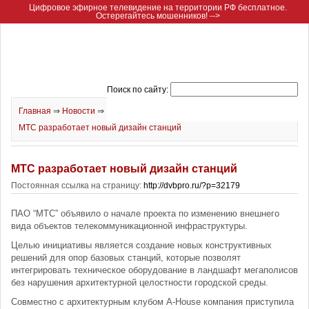
Цифровое эфирное телевидение на территории РФ бесплатное.
Остерегайтесь мошенников! -->
Поиск по сайту:
Главная
⇒
Новости
⇒
МТС разработает новый дизайн станций
МТС разработает новый дизайн станций
Постоянная ссылка на страницу:
http://dvbpro.ru/?p=32179
ПАО “МТС” объявило о начале проекта по изменению внешнего
вида объектов телекоммуникационной инфраструктуры.
Целью инициативы является создание новых конструктивных
решений для опор базовых станций, которые позволят
интегрировать техническое оборудование в ландшафт мегаполисов
без нарушения архитектурной целостности городской среды.
Совместно с архитектурным клубом A-House компания приступила