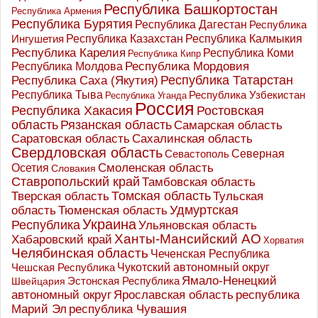
Республика Башкортостан
Республика Армения
Республика Бурятия
Республика Дагестан
Республика
Республика Казахстан
Ингушетия
Республика Калмыкия
Республика Карелия
Республика Коми
Республика Кипр
Республика Мордовия
Республика Молдова
Республика Татарстан
Республика Саха (Якутия)
Республика Тыва
Республика Узбекистан
Республика Уганда
Россия
Республика Хакасия
Ростовская
область
Рязанская область
Самарская область
Саратовская область
Сахалинская область
Свердловская область
Северная
Севастополь
Осетия
Смоленская область
Словакия
Ставропольский край
Тамбовская область
Томская область
Тверская область
Тульская
Удмуртская
Тюменская область
область
Украина
Республика
Ульяновская область
Ханты-Мансийский АО
Хабаровский край
Хорватия
Челябинская область
Чеченская Республика
Чешская Республика
Чукотский автономный округ
Ямало-Ненецкий
Эстонская Республика
Швейцария
Ярославская область
республика
автономный округ
Марий Эл
республика Чувашия