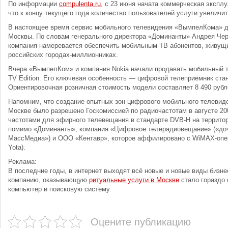
По информации
compulenta.ru
, с 23 июня начата коммерческая экспл
что к концу текущего года количество пользователей услуги увеличит
В настоящее время сервис мобильного телевидения «ВымпелКома» до
Москвы. По словам генерального директора «Доминанты» Андрея Черн
компания намеревается обеспечить мобильным ТВ абонентов, живущ
российских городах-миллионниках.
Вчера «ВымпелКом» и компания Nokia начали продавать мобильный т
TV Edition. Его ключевая особенность — цифровой телеприёмник ста
Ориентировочная розничная стоимость модели составляет 8 490 рубл
Напомним, что создание опытных зон цифрового мобильного телевид
Москве было разрешено Госкомиссией по радиочастотам в августе 20
частотами для эфирного телевещания в стандарте DVB-H на террито
помимо «Доминанты», компания «Цифровое телерадиовещание» («д
МассМедиа») и ООО «Кентавр», которое аффилировано с WiMAX-опе
Yota).
Реклама:
В последние годы, в интернет выходят всё новые и новые виды бизнес
компанию, оказывающую
ритуальные услуги в Москве
стало гораздо 
компьютер и поисковую систему.
Оцените публикацию