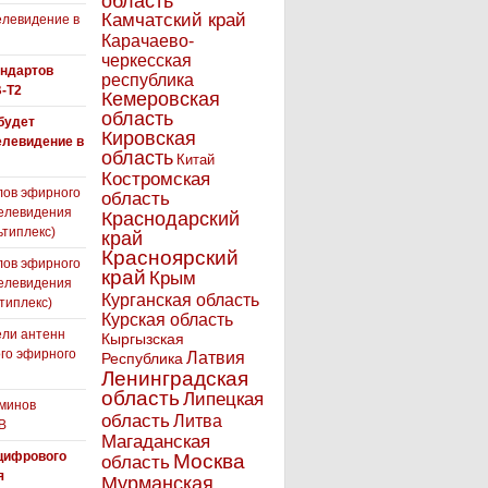
область
Камчатский край
левидение в
Карачаево-
черкесская
андартов
республика
-T2
Кемеровская
область
 будет
Кировская
елевидение в
область
Китай
Костромская
лов эфирного
область
елевидения
Краснодарский
ьтиплекс)
край
Красноярский
лов эфирного
край
Крым
елевидения
Курганская область
типлекс)
Курская область
ли антенн
Кыргызская
го эфирного
Латвия
Республика
я
Ленинградская
область
Липецкая
минов
область
Литва
В
Магаданская
цифрового
Москва
область
я
Мурманская