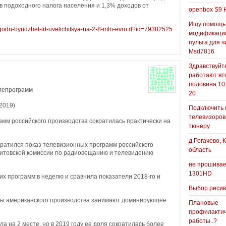
в подоходного налога населения и 1,3% доходов от
openbox S9 
Ищу помощь
em-godu-byudzhet-lrt-uvelichitsya-na-2-8-mln-evro.d?id=79382525
модификаци
пульта для ч
Msd7816
Здравствуйте
работают вт
половина 10
елепрограмм
20
2019)
Подключить 
телевизоров
мм российского производства сократилась практически на
тюнеру
д.Рогачево, 
кратился показ телевизионных программ российского
область
Литовской комиссии по радиовещанию и телевидению
не прошивае
1301HD
х программ в неделю и сравнила показатели 2018-го и
Выбор реси
мы американского производства занимают доминирующее
Плановые
профилакти
работы..?
а на 2 месте, но в 2019 году ее доля сократилась более