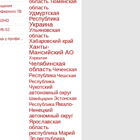
Тюменская
область
ещания
область
Эфирного ТВ
Удмуртская
Республика
910HD
Украина
Ульяновская
VB-S2
область
ь у профи....
Хабаровский край
Ханты-
Мансийский АО
Хорватия
Челябинская
область
Чеченская
Республика
Чешская
Республика
Чукотский
автономный округ
Эстонская
Швейцария
Ямало-
Республика
Ненецкий
автономный округ
Ярославская
область
республика Марий
Эл
республика