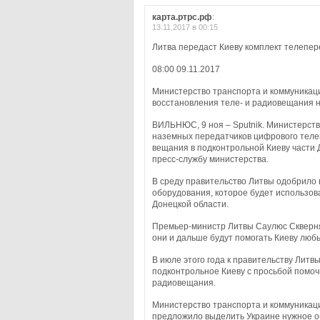
карта.ртрс.рф
:
13.11.2017 в 00:15
Литва передаст Киеву комплект телепер
08:00 09.11.2017
Министерство транспорта и коммуникац
восстановления теле- и радиовещания н
ВИЛЬНЮС, 9 ноя – Sputnik. Министерств
наземных передатчиков цифрового теле
вещания в подконтрольной Киеву части 
пресс-службу министерства.
В среду правительство Литвы одобрило
оборудования, которое будет использов
Донецкой области.
Премьер-министр Литвы Саулюс Сквернял
они и дальше будут помогать Киеву люб
В июле этого года к правительству Лит
подконтрольное Киеву с просьбой помоч
радиовещания.
Министерство транспорта и коммуникац
предложило выделить Украине нужное о