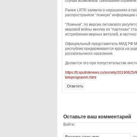
случае возможные требования ограничи
Ранее LRTK заявила о нарушениях в про
распространяли “ложную” информацию о 
“Ложным”, по версии литовского регулято
мировой войны многие из “партизан” ст
истреблении мирных жителей, в частнос
Официальный представитель МИД РФ Мар
республик придерживаются курса на ущ
русскоязычного населения.
Делается это при попустительстве инст
https://lt.sputniknews.ru/society/20190625/
teleprogramm.html
Ответить
Оставьте ваш комментарий
Войти: