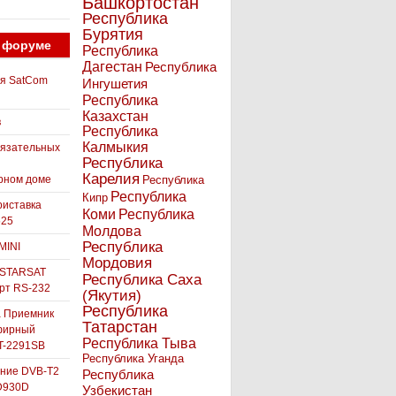
Башкортостан
Республика
Бурятия
 форуме
Республика
Дагестан
Республика
ля SatCom
Ингушетия
Республика
Казахстан
в
Республика
Калмыкия
бязательных
Республика
Карелия
рном доме
Республика
Республика
Кипр
иставка
Коми
Республика
525
Молдова
Республика
MINI
Мордовия
 STARSAT
Республика Саха
орт RS-232
(Якутия)
Республика
а Приемник
Татарстан
фирный
Республика Тыва
-2291SB
Республика Уганда
ние DVB-T2
Республика
D930D
Узбекистан