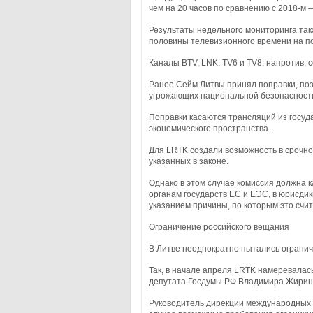
чем на 20 часов по сравнению с 2018-м — 
Результаты недельного мониторинга такж
половины телевизионного времени на по
Каналы BTV, LNK, TV6 и TV8, напротив,
Ранее Сейм Литвы принял поправки, по
угрожающих национальной безопасност
Поправки касаются трансляций из госуд
экономического пространства.
Для LRTK создали возможность в срочно
указанных в законе.
Однако в этом случае комиссия должна 
органам государств ЕС и ЕЭС, в юрисди
указанием причины, по которым это счи
Ограничение российского вещания
В Литве неоднократно пытались огранич
Так, в начале апреля LRTK намеревалас
депутата Госдумы РФ Владимира Жирино
Руководитель дирекции международных 