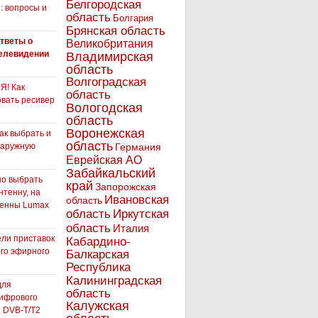
Белгородская
: вопросы и
область
Болгария
Брянская область
тветы о
Великобритания
елевидении
Владимирская
область
Волгоградская
! Как
область
вать ресивер
Вологодская
область
Воронежская
как выбрать и
область
наружную
Германия
Еврейская АО
Забайкальский
но выбрать
край
Запорожская
нтенну, на
Ивановская
область
тенны Lumax
Иркутская
область
область
Италия
ли приставок
Кабардино-
го эфирного
Балкарская
я
Республика
Калининградская
для
область
ифрового
Калужская
 DVB-T/T2