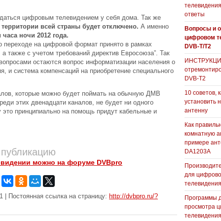
телевидения
ответы
даться цифровым телевидением у себя дома. Так же
 территории всей страны будет отключено.
А именно
Вопросы и о
 часа ночи 2012 года.
цифровом т
о переходе на цифровой формат принято в рамках
DVB-T/T2
 а также с учетом требований директив Евросоюза”. Так
ИНСТРУКЦИЯ
вопросами остаются вопрос информатизации населения о
отремонтиро
я, и система компенсаций на приобретение специального
DVB-T2
10 советов, 
налов, которые можно будет поймать на обычную ДМВ
установить 
среди этих двенадцати каналов, не будет ни одного
антенну
у это принципиально на помощь придут кабельные и
Как правиль
комнатную а
примере ан
 публикацию
DA1203А
евидении можно на форуме DVBpro
Производите
для цифрово
телевидени
1 | Постоянная ссылка на страницу:
http://dvbpro.ru/?
Программы 
просмотра ц
телевидения