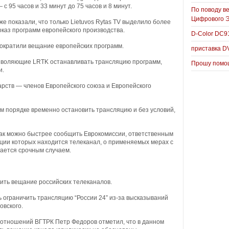
с 95 часов и 33 минут до 75 часов и 8 минут.
По поводу в
Цифрового 
е показали, что только Lietuvos Rytas TV выделило более
каз программ европейского производства.
D-Color DC
 сократили вещание европейских программ.
приставка D
зволяющие LRTK останавливать трансляцию программ,
Прошу помощ
и.
арств — членов Европейского союза и Европейского
м порядке временно остановить трансляцию и без условий,
как можно быстрее сообщить Еврокомиссии, ответственным
кции которых находится телеканал, о применяемых мерах с
тается срочным случаем.
ить вещание российских телеканалов.
ь ограничить трансляцию “России 24” из-за высказываний
вского.
отношений ВГТРК Петр Федоров отметил, что в данном