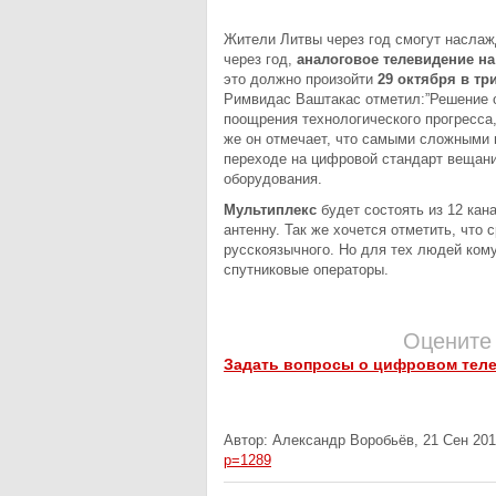
Жители Литвы через год смогут наслаж
через год,
аналоговое телевидение на
это должно произойти
29 октября в три
Римвидас Ваштакас отметил:”Решение 
поощрения технологического прогресса,
же он отмечает, что самыми сложными 
переходе на цифровой стандарт вещани
оборудования.
Мультиплекс
будет состоять из 12 ка
антенну. Так же хочется отметить, что 
русскоязычного. Но для тех людей ком
спутниковые операторы.
Оцените
Задать вопросы о цифровом тел
Автор: Александр Воробьёв, 21 Сен 201
p=1289