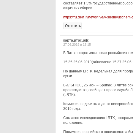
составляет 1,5% государственных сборо
акцизных сборов.
https://ru.delfi.lt/news/live/v-sleduyusch
Ответить
карта.ртрс.рф
:
27.06.2019 в 13:15
В Литве сократился показ российских т
15:35 25.06.2019(обновлено 15:37 25.06.
По данным LRTK, недельная доля програ
сутки
ВИЛЬНЮС, 25 июн – Sputnik. В Литве со
производства, сообщает пресс-служба 
(LRTK).
Комиссия подсчитала долю неевропейски
2019 года.
Согласно исследованию LRTK, програм
положение.
Продукция российского производства был