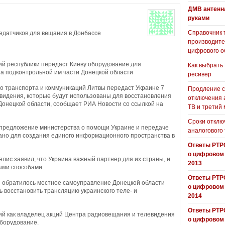
ДМВ антенн
руками
Справочник 
едатчиков для вещания в Донбассе
производит
цифрового о
ий республики передаст Киеву оборудование для
Как выбрать
а подконтрольной им части Донецкой области
ресивер
о транспорта и коммуникаций Литвы передаст Украине 7
Продление с
видения, которые будут использованы для восстановления
отключения 
Донецкой области, сообщает РИА Новости со ссылкой на
ТВ и третий
Сроки отклю
 предложение министерства о помощи Украине и передаче
аналогового
ано для создания единого информационного пространства в
Ответы РТР
о цифровом
ис заявил, что Украина важный партнер для их страны, и
2013
ыми способами.
Ответы РТР
вы обратилось местное самоуправление Донецкой области
о цифровом
ь восстановить трансляцию украинского теле- и
2014
Ответы РТР
ий как владелец акций Центра радиовещания и телевидения
о цифровом
борудование.