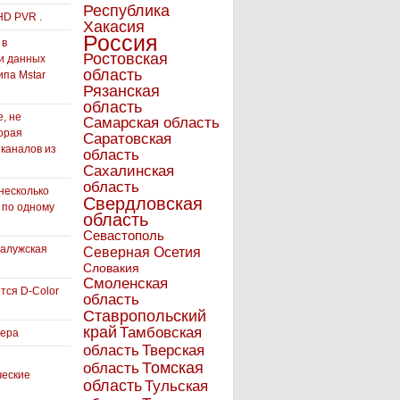
Республика
HD PVR .
Хакасия
Россия
 в
Ростовская
и данных
область
ипа Mstar
Рязанская
область
, не
Самарская область
орая
Саратовская
 каналов из
область
Сахалинская
область
несколько
Свердловская
 по одному
область
Севастополь
Калужская
Северная Осетия
Словакия
Смоленская
тся D-Color
область
Ставропольский
край
Тамбовская
вера
область
Тверская
Томская
область
ческие
область
Тульская