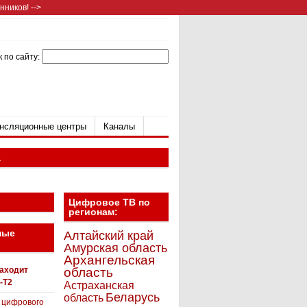
ников! -->
 по сайту:
нсляционные центры
Каналы
а
Цифровое ТВ по
регионам:
ные
Алтайский край
Амурская область
Архангельская
находит
область
-T2
Астраханская
Беларусь
область
 цифрового