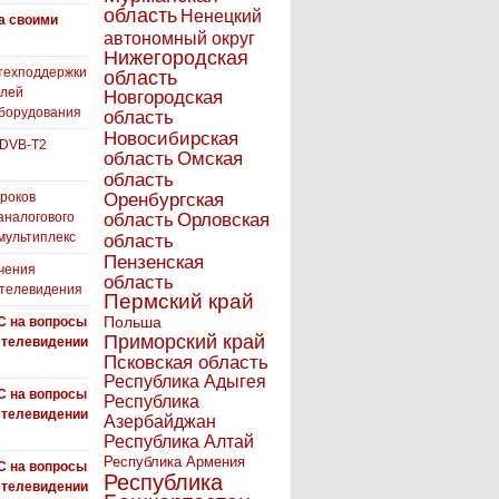
область
Ненецкий
а своими
автономный округ
Нижегородская
техподдержки
область
елей
Новгородская
борудования
область
Новосибирская
 DVB-T2
область
Омская
область
роков
Оренбургская
аналогового
область
Орловская
 мультиплекс
область
Пензенская
чения
область
 телевидения
Пермский край
Польша
С на вопросы
Приморский край
 телевидении
Псковская область
Республика Адыгея
С на вопросы
Республика
 телевидении
Азербайджан
Республика Алтай
Республика Армения
С на вопросы
Республика
 телевидении