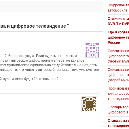
Цифровое те
автомобиле
Отличие ст
DVB-T и DVB
тва и цифровое телевидение "
Где и когда
цифровое т
России
Список кана
ой, более полугода. Если судить по польским
цифрового т
 ловят литовскую цифру, причем в перечне каналов
(первый мул
ском мультиплексе официально ее действительно нет, есть
инграде те, кто живет у литовской границы тоже уже смотрят
Список кана
цифрового т
ой мультиплекс будет? Что слышно?
(второй муль
Производите
для цифрово
телевидени
Словарь тер
цифрового Т
Стандарты 
телевидени