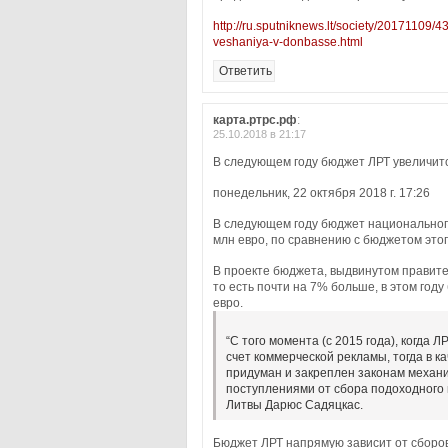
http://ru.sputniknews.lt/society/20171109/
veshaniya-v-donbasse.html
Ответить
карта.ртрс.рф
:
25.10.2018 в 21:17
В следующем году бюджет ЛРТ увеличитс
понедельник, 22 октября 2018 г. 17:26
В следующем году бюджет национального
млн евро, по сравнению с бюджетом этог
В проекте бюджета, выдвинутом правите
то есть почти на 7% больше, в этом год
евро.
“С того момента (с 2015 года), когда
счет коммерческой рекламы, тогда в 
придуман и закреплен законам механ
поступлениями от сбора подоходного 
Литвы Дарюс Садяцкас.
Бюджет ЛРТ напрямую зависит от сборо