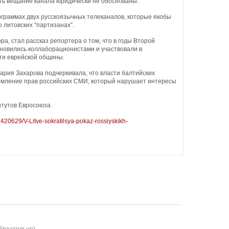
ть вещание канала юридически не обоснованы.
граммах двух русскоязычных телеканалов, которые якобы
литовских “партизанах”.
ра, стал рассказ репортера о том, что в годы Второй
ановились коллаборационистами и участвовали в
ти еврейской общины.
ия Захарова подчеркивала, что власти балтийских
емление прав российских СМИ, который нарушает интересы
итутов Евросоюза.
9420629/V-Litve-sokratilsya-pokaz-rossiyskikh-