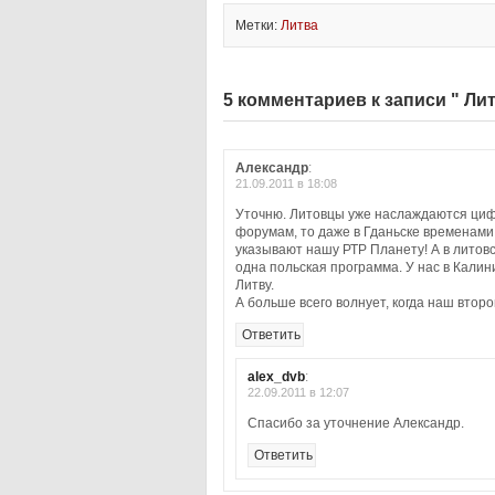
Метки:
Литва
5 комментариев к записи " Ли
Александр
:
21.09.2011 в 18:08
Уточню. Литовцы уже наслаждаются цифр
форумам, то даже в Гданьске временами
указывают нашу РТР Планету! А в литов
одна польская программа. У нас в Калин
Литву.
А больше всего волнует, когда наш втор
Ответить
alex_dvb
:
22.09.2011 в 12:07
Спасибо за уточнение Александр.
Ответить