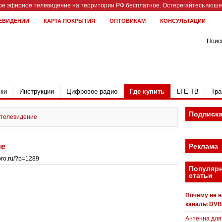
е эфирное телевидение на территории РФ бесплатное. Остерегайтесь мошен
ЕВИДЕНИИ
КАРТА ПОКРЫТИЯ
ОПТОВИКАМ
КОНСУЛЬТАЦИИ
Поиск
ки
Инструкции
Цифровое радио
Где купить
LTE ТВ
Тра
Подписк
 телевидение
ие
Реклама
bpro.ru/?p=1289
Популяр
статьи
Почему не 
каналы DVB
Антенна для