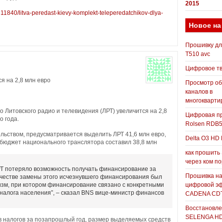
2015
4311840/litva-peredast-kievy-komplekt-teleperedatchikov-dlya-
Новое на
Прошивку д
T510 avc
Цифровое т
я на 2,8 млн евро
Просмотр о
каналов в
многокварти
 Литовского радио и телевидения (ЛРТ) увеличится на 2,8
Цифровая пр
о года.
Rolsen RDB
льством, предусматривается выделить ЛРТ 41,6 млн евро,
Delta O3 HD 
у бюджет национального транслятора составил 38,8 млн
как прошить
через ком п
 ЛРТ потеряло возможность получать финансирование за
Прошивка н
качестве замены этого исчезнувшего финансирования был
изм, при котором финансирование связано с конкретными
цифровой э
налога населения”, – сказал BNS вице-министр финансов
CADENA CDT
Восстановле
SELENGA H
в налогов за позапрошлый год, размер выделяемых средств