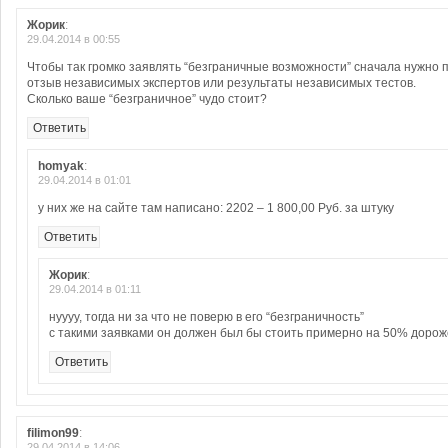
Жорик
:
29.04.2014 в 00:55
Чтобы так громко заявлять “безграничные возможности” сначала нужно 
отзыв независимых экспертов или результаты независимых тестов.
Сколько ваше “безграничное” чудо стоит?
Ответить
homyak
:
29.04.2014 в 01:01
у них же на сайте там написано: 2202 – 1 800,00 Руб. за штуку
Ответить
Жорик
:
29.04.2014 в 01:11
нуууу, тогда ни за что не поверю в его “безграничность”
с такими заявками он должен был бы стоить примерно на 50% дорож
Ответить
filimon99
:
29.04.2014 в 14:06