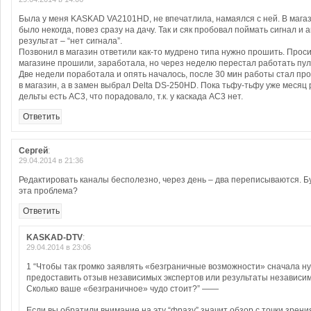
Была у меня KASKAD VA2101HD, не впечатлила, намаялся с ней. В мага
было некогда, повез сразу на дачу. Так и сяк пробовал поймать сигнал и 
результат – “нет сигнала”.
Позвонил в магазин ответили как-то мудрено типа нужно прошить. Прос
магазине прошили, заработала, но через неделю перестал работать пуль
Две недели поработала и опять началось, после 30 мин работы стал про
в магазин, а в замен выбрал Delta DS-250HD. Пока тьфу-тьфу уже месяц
дельты есть АС3, что порадовало, т.к. у каскада АС3 нет.
Ответить
Сергей
:
29.04.2014 в 21:36
Редактировать каналы бесполезно, через день – два переписываются. 
эта проблема?
Ответить
KASKAD-DTV
:
29.04.2014 в 23:06
1 “Чтобы так громко заявлять «безграничные возможности» сначала н
предоставить отзыв независимых экспертов или результаты независим
Сколько ваше «безграничное» чудо стоит?” ——
Если вы обратили внимание на эту “фразу” значит обзор с точки зрени