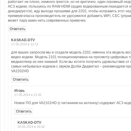
работает не плохо, немного греется, но не критично, один огромный нед
AC3 кодеки, пользуюсь по RAW HDMI (аудио кодированным передается на
декодируется), жду выхода прошивки для 2202, чтобы исправить этот не
премиум класса производитель не удосужился добавить WiFi, CEC (упра
может пару каких нить современных примочек.
Ответить
KASKAD-DTV
:
17.05.2014 в 12:12
для ваших запросов мы и создали модель 2202, именна эта модель во
видео кодеки. Модель 2101 позиционирована на просмотр цифровых т
медиаплеер их нее никакой. Если вы хотите получить удовольствие от
самых небывалых кодеков с звуком Долби Диджитал – рекомендуем п
VA2202HD
Ответить
Игорь
:
17.05.2014 в 21:42
Новое ПО для VA2101HD (с питанием на антенну) содержит AC3 код
Ответить
KASKAD-DTV
:
20.05.2014 в 16:02