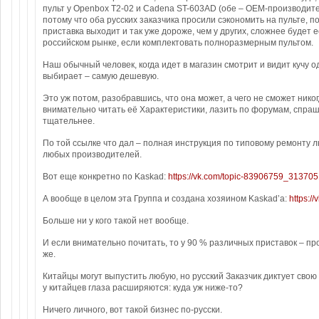
пульт у Openbox T2-02 и Cadena ST-603AD (обе – OEM-производите
потому что оба русских заказчика просили сэкономить на пульте, п
приставка выходит и так уже дороже, чем у других, сложнее будет 
российском рынке, если комплектовать полноразмерным пультом.
Наш обычный человек, когда идет в магазин смотрит и видит кучу 
выбирает – самую дешевую.
Это уж потом, разобравшись, что она может, а чего не сможет нико
внимательно читать её Характеристики, лазить по форумам, спраш
тщательнее.
По той ссылке что дал – полная инструкция по типовому ремонту 
любых производителей.
Вот еще конкретно по Kaskad:
https://vk.com/topic-83906759_31370
А вообще в целом эта Группа и создана хозяином Kaskad’а:
https:/
Больше ни у кого такой нет вообще.
И если внимательно почитать, то у 90 % различных приставок – пр
же.
Китайцы могут выпустить любую, но русский Заказчик диктует свою 
у китайцев глаза расширяются: куда уж ниже-то?
Ничего личного, вот такой бизнес по-русски.