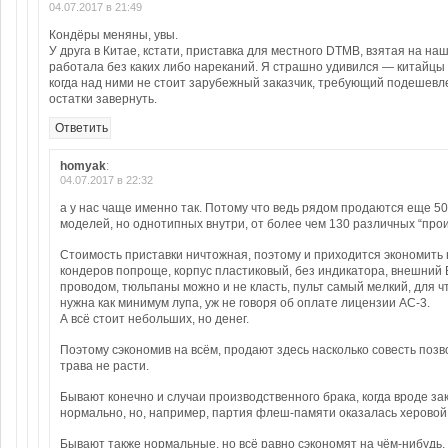
04.07.2017 в 21:49
Кондёры меняны, увы.
У друга в Китае, кстати, приставка для местного DTMB, взятая на наш
работала без каких либо нареканий. Я страшно удивился — китайцы
когда над ними не стоит зарубежный заказчик, требующий подешевл
остатки завернуть.
Ответить
homyak
:
04.07.2017 в 22:32
а у нас чаще именно так. Потому что ведь рядом продаются еще 5
моделей, но однотипных внутри, от более чем 130 различных “про
Стоимость приставки ничтожная, поэтому и приходится экономить 
кондеров попроще, корпус пластиковый, без индикатора, внешний 
проводом, тюльпаны можно и не класть, пульт самый мелкий, для ч
нужна как минимум лупа, уж не говоря об оплате лицензии AC-3.
А всё стоит небольших, но денег.
Поэтому сэкономив на всём, продают здесь насколько совесть позво
трава не расти.
Бывают конечно и случаи производственного брака, когда вроде за
нормально, но, например, партия флеш-памяти оказалась херовой
Бывают также нормальные, но всё равно сэкономят на чём-нибудь,