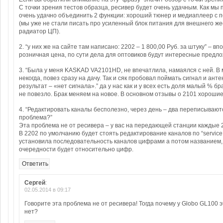
С точки зрения тестов образца, ресивер будет очень удачным. Как мы
очень удачно объединить 2 функции: хороший тюнер и медиаплеер с 
(мы уже не стали писать про усиленный блок питания для внешнего же
радиатор ЦП).
2. “у них же на сайте там написано: 2202 – 1 800,00 Руб. за штуку” – в
розничная цена, по сути дела для оптовиков будут интересные предл
3. “Была у меня KASKAD VA2101HD, не впечатлила, намаялся с ней. В
некогда, повез сразу на дачу. Так и сяк пробовал поймать сигнал и анте
результат – «нет сигнала».” да у нас как и у всех есть доля малый % 
не повезло. Брак меняем на новое. В основном отзывы о 2101 хорошие
4. “Редактировать каналы бесполезно, через день – два переписывают
проблема?”
Эта проблема не от ресивера – у вас на передающей станции каждые 2
В 2202 по умолчанию будет стоять редактирование каналов по “service
установила последовательность каналов цифрами а потом названием,
очередности будет относительно цифр.
Ответить
Сергей
:
02.05.2014 в 09:17
Говорите эта проблема не от ресивера! Тогда почему у Globo GL100
нет?