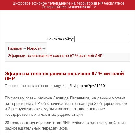
Цифровое эфирное телевидение на территории РФ бесплатное.
Остерегайтесь мошенников! -->
Поиск по сайту:
Главная
⇒
Новости
⇒
Эфирным телевещанием охвачено 97 % жителей ЛНР
Эфирным телевещанием охвачено 97 % жителей
ЛНР
Постоянная ссылка на страницу:
http://dvbpro.ru/?p=31380
По словам главы региона Леонида Пасечника, на данный момент
на территории ЛНР обеспечивается трансляция 2 общероссийских
и 2 республиканских мультиплексов, а также вещание
государственных и частных радиостанций.
28 городов и муниципалитетов ЛНР сейчас входят зону действия
радиовещательных передатчиков.