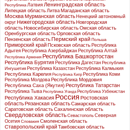
Ленинградская область
Латвия
Республика
Липецкая область
Магаданская область
Литва
Москва
Мурманская область
Ненецкий автономный
Нижегородская область
округ
Новгородская
Новосибирская область
область
Омская область
Оренбургская область
Орловская область
Пермский край
Пензенская область
Польша
Приморский край
Псковская область
Республика
Адыгея
Республика Азербайджан
Республика Алтай
Республика Башкортостан
Республика Армения
Республика Бурятия
Республика Дагестан
Республика
Республика Казахстан
Ингушетия
Республика Калмыкия
Республика Карелия
Республика Коми
Республика Кипр
Республика Мордовия
Республика Молдова
Республика Татарстан
Республика Саха (Якутия)
Республика Тыва
Республика Узбекистан
Республика Уганда
Россия
Республика Хакасия
Ростовская
область
Рязанская область
Самарская область
Саратовская область
Сахалинская область
Свердловская область
Северная
Севастополь
Осетия
Смоленская область
Словакия
Ставропольский край
Тамбовская область