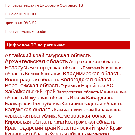
По поводу вещания Цифрового Эфирного ТВ
D-Color DC910HD
приставка DVB-S2
Прошу помощь у профи....
Цифровое ТВ по регионам:
Алтайский край
Амурская область
Архангельская область
Астраханская область
Беларусь
Белгородская область
Брянская
Болгария
Владимирская область
область
Великобритания
Вологодская область
Волгоградская область
Воронежская область
Еврейская АО
Германия
Забайкальский край
Ивановская
Запорожская область
Иркутская область
область
Кабардино-
Италия
Калининградская область
Балкарская Республика
Калужская область
Камчатский край
Карачаево-
Кемеровская область
черкесская республика
Кировская область
Костромская область
Китай
Красноярский край
Краснодарский край
Крым
Курганская область
Курская область
Кыргызская