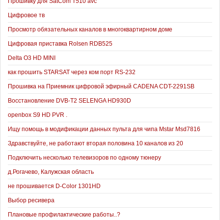
Прошивку для SatCom T510 avc
Цифровое тв
Просмотр обязательных каналов в многоквартирном доме
Цифровая приставка Rolsen RDB525
Delta O3 HD MINI
как прошить STARSAT через ком порт RS-232
Прошивка на Приемник цифровой эфирный CADENA CDT-2291SB
Восстановление DVB-T2 SELENGA HD930D
openbox S9 HD PVR .
Ищу помощь в модификации данных пульта для чипа Mstar Msd7816
Здравствуйте, не работают вторая половина 10 каналов из 20
Подключить несколько телевизоров по одному тюнеру
д.Рогачево, Калужская область
не прошивается D-Color 1301HD
Выбор ресивера
Плановые профилактические работы..?