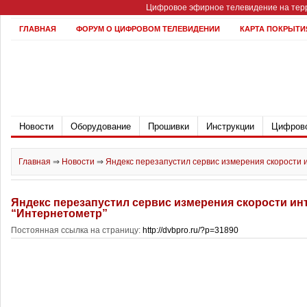
Цифровое эфирное телевидение на терр
ГЛАВНАЯ
ФОРУМ О ЦИФРОВОМ ТЕЛЕВИДЕНИИ
КАРТА ПОКРЫТИ
Новости
Оборудование
Прошивки
Инструкции
Цифрово
Главная
⇒
Новости
⇒
Яндекс перезапустил сервис измерения скорости 
Яндекс перезапустил сервис измерения скорости ин
“Интернетометр”
Постоянная ссылка на страницу:
http://dvbpro.ru/?p=31890