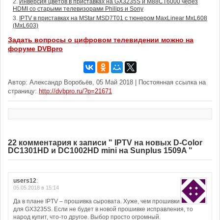
Инверсия цветов в приставках на GX3235S и M88CT6000 через
HDMI со старыми телевизорами Philips и Sony
IPTV в приставках на MStar MSD7T01 с тюнером MaxLinear MxL608
(MxL603)
Задать вопросы о цифровом телевидении можно на
форуме DVBpro
Автор: Александр Воробьёв, 05 Май 2018 | Постоянная ссылка на
страницу:
http://dvbpro.ru/?p=21671
22 комментария к записи " IPTV на новых D-Color
DC1301HD и DC1002HD mini на Sunplus 1509A "
users12
:
05.05.2018 в 15:14
Да в плане IPTV – прошивка сыровата. Хуже, чем прошивки
для GX3235S. Если не будет в новой прошивке исправления, то
народ купит, что-то другое. Выбор просто огромный.