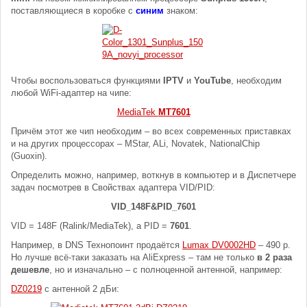
поставляющиеся в коробке с
синим
знаком:
Чтобы воспользоваться функциями
IPTV
и
YouTube
, необходим
любой WiFi-адаптер на чипе:
MediaTek
MT7601
Причём этот же чип необходим – во всех современных приставках
и на других процессорах – MStar, ALi, Novatek, NationalChip
(Guoxin).
Определить можно, например, воткнув в компьютер и в Диспетчере
задач посмотрев в Свойствах адаптера VID/PID:
VID_148F&PID_7601
VID = 148F (Ralink/MediaTek), а PID =
7601
.
Например, в DNS Технопоинт продаётся
Lumax DV0002HD
– 490 р.
Но лучше всё-таки заказать на AliExpress – там не только
в 2 раза
дешевле
, но и изначально – с полноценной антенной, например:
DZ0219
с антенной 2 дБи: