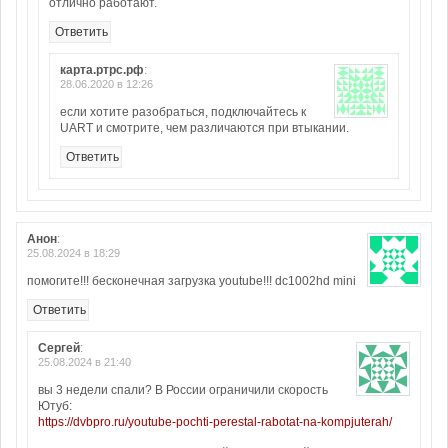
отлично работают.
Ответить
карта.ртрс.рф
:
28.06.2020 в 12:26
если хотите разобраться, подключайтесь к
UART и смотрите, чем различаются при втыкании.
Ответить
Анон
:
25.08.2024 в 18:29
помогите!!! бесконечная загрузка youtube!!! dc1002hd mini
Ответить
Сергей
:
25.08.2024 в 21:40
вы 3 недели спали? В России ограничили скорость
Ютуб:
https://dvbpro.ru/youtube-pochti-perestal-rabotat-na-kompjuterah/