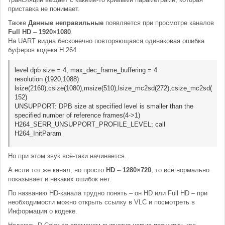
приставка не понимает.
Также
Данные неправильные
появляется при просмотре каналов
Full HD
–
1920×1080
.
На UART видна бесконечно повторяющаяся одинаковая ошибка
буферов кодека H.264:
level dpb size = 4, max_dec_frame_buffering = 4
resolution (1920,1088)
lsize(2160),csize(1080),msize(510),lsize_mc2sd(272),csize_mc2sd(
152)
UNSUPPORT: DPB size at specified level is smaller than the
specified number of reference frames(4->1)
H264_SERR_UNSUPPORT_PROFILE_LEVEL; call
H264_InitParam
Но при этом звук всё-таки начинается.
А если тот же канал, но просто
HD
–
1280×720
, то всё нормально
показывает и никаких ошибок нет.
По названию HD-канала трудно понять – он HD или Full HD – при
необходимости можно открыть ссылку в VLC и посмотреть в
Информация о кодеке.