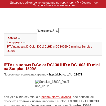
Цифровое эфирное телевидение на территории РФ бесплатное.
Остерегайтесь мошенников! -->
Поиск по сайту:
Главная
⇒
Инструкции
⇒
IPTV на новых D-Color DC1301HD и DC1002HD mini на Sunplus
1509A
IPTV на новых D-Color DC1301HD и DC1002HD mini
на Sunplus 1509A
Постоянная ссылка на страницу:
http://dvbpro.ru/?p=21671
Как уже было отмечено в
первой части обзора
, всё описанное
относится только к новым версиям D-Color
DC1301HD
и
DC1002HD
mini
на новом комбинированном процессоре
Sunplus 1509A
,