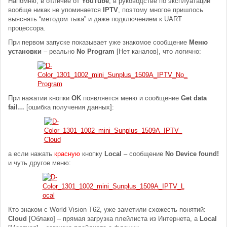
Напомню, в отличие от
YouTube
, в руководстве по эксплуатации
вообще никак не упоминается
IPTV
, поэтому многое пришлось
выяснять “методом тыка” и даже подключением к UART
процессора.
При первом запуске показывает уже знакомое сообщение
Меню
установки
– реально
No Program
[Нет каналов], что логично:
При нажатии кнопки
OK
появляется меню и сообщение
Get data
fail…
[ошибка получения данных]:
а если нажать
красную
кнопку
Local
– сообщение
No Device found!
и чуть другое меню:
Кто знаком с World Vision T62, уже заметили схожесть понятий:
Cloud
[Облако] – прямая загрузка плейлиста из Интернета, а
Local