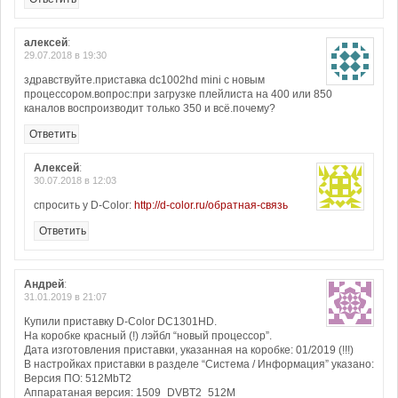
алексей
:
29.07.2018 в 19:30
здравствуйте.приставка dc1002hd mini с новым
процессором.вопрос:при загрузке плейлиста на 400 или 850
каналов воспроизводит только 350 и всё.почему?
Ответить
Алексей
:
30.07.2018 в 12:03
спросить у D-Color:
http://d-color.ru/обратная-связь
Ответить
Андрей
:
31.01.2019 в 21:07
Купили приставку D-Color DC1301HD.
На коробке красный (!) лэйбл “новый процессор”.
Дата изготовления приставки, указанная на коробке: 01/2019 (!!!)
В настройках приставки в разделе “Система / Информация” указано:
Версия ПО: 512MbT2
Аппаратаная версия: 1509_DVBT2_512M