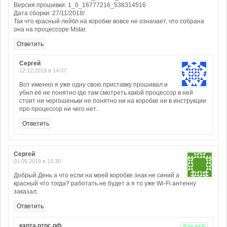
Версия прошивки: 1_0_16777216_538314516
Дата сборки: 27/11/2018/
Так что красный лейбл на коробке вовсе не означает, что собрана
она на процессоре Mstar.
Ответить
Сергей
:
12.12.2019 в 14:07
Вот именно я уже одну свою приставку прошивал и
убил её не понятно где там смотреть какой процессор в ней
стоит ни чергошеньки не понятно ни на коробке ни в инструкции
про процессор ни чего нет..
Ответить
Сергей
:
01.05.2019 в 15:30
Добрый День а что если на моей коробке знак не синий а
красный что тогда? работать не будет а я то уже Wi-Fi антенну
заказал.
Ответить
карта.ртрс.рф
: