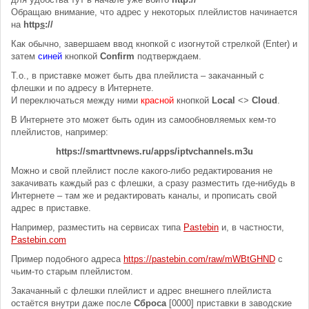
Обращаю внимание, что адрес у некоторых плейлистов начинается
на
http
s
://
Как обычно, завершаем ввод кнопкой с изогнутой стрелкой (Enter) и
затем
синей
кнопкой
Confirm
подтверждаем.
Т.о., в приставке может быть два плейлиста – закачанный с
флешки и по адресу в Интернете.
И переключаться между ними
красной
кнопкой
Local
<>
Cloud
.
В Интернете это может быть один из самообновляемых кем-то
плейлистов, например:
https://smarttvnews.ru/apps/iptvchannels.m3u
Можно и свой плейлист после какого-либо редактирования не
закачивать каждый раз с флешки, а сразу разместить где-нибудь в
Интернете – там же и редактировать каналы, и прописать свой
адрес в приставке.
Например, разместить на сервисах типа
Pastebin
и, в частности,
Pastebin.com
Пример подобного адреса
https://pastebin.com/raw/mWBtGHND
с
чьим-то старым плейлистом.
Закачанный с флешки плейлист и адрес внешнего плейлиста
остаётся внутри даже после
Сброса
[0000] приставки в заводские