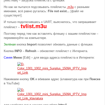
[Местная] – загрузка плейлиста с флешки.
Но как ни пытался подсовывать плейлисты
.m3u
с разными
именами, всё равно ругалась:
File not exist…
[файл не
существует].
И только подключившись к UART, выяснилось, что запрашивает
tvlist.m3u
плейлист –
Поэтому перед тем как вставлять флешку с вашим плейлистом –
переименуйте на компьютере.
Зелёная
кнопка
Import
позволяет обновить данные с флешки.
Кнопка
INFO
–
Refresh
– обновляет плейлист с Интернета.
Синяя
Меню
[Edit] – для ввода адреса плейлиста в Интернете:
Нажимаем кнопку
OK
и вбиваем адрес (клавиатура как при
Поиске
в YouTube):
для удобства тут в начале уже вбито
http://