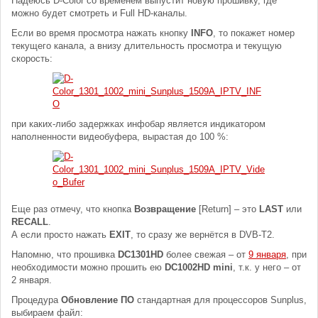
Надеюсь D-Color со временем выпустит новую прошивку, где
можно будет смотреть и Full HD-каналы.
Если во время просмотра нажать кнопку
INFO
, то покажет номер
текущего канала, а внизу длительность просмотра и текущую
скорость:
при каких-либо задержках инфобар является индикатором
наполненности видеобуфера, вырастая до 100 %:
Еще раз отмечу, что кнопка
Возвращение
[Return] – это
LAST
или
RECALL
.
А если просто нажать
EXIT
, то сразу же вернётся в DVB-T2.
Напомню, что прошивка
DC1301HD
более свежая – от
9 января
, при
необходимости можно прошить ею
DC1002HD mini
, т.к. у него – от
2 января.
Процедура
Обновление ПО
стандартная для процессоров Sunplus,
выбираем файл: