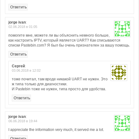
Ответить
jorge ivan
:
02.06.2018 в 01:05
помогите мне, можете ли вы объяснить немного больше,
как настроить IPTV, который является UART? Как списываются
списки Pastebin.com? Я был бы очень признателен за вашу помощь.
Ответить
Сергей
:
03.06.2018 в 12:02
тоже почитал, там вроде никакой UART не нужен. Это
ж типа только для диагностики.
И Pastebin тоже не нужен, типа просто для удобства.
Ответить
jorge ivan
:
06.06.2018 в 19:44
I appreciate the information very much, it served me a lot.
Ответить