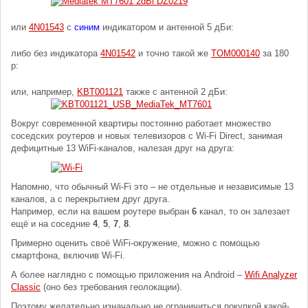
или
4N01543
с
синим
индикатором и антенной 5 дБи:
либо без индикатора
4N01542
и точно такой же
TOM000140
за 180
р:
или, например,
KBT001121
также с антенной 2 дБи:
Вокруг современной квартиры постоянно работает множество
соседских роутеров и новых телевизоров с Wi-Fi Direct, занимая
дефицитные 13 WiFi-каналов, налезая друг на друга:
Напомню, что обычный Wi-Fi это – не отдельные и независимые 13
каналов, а с перекрытием друг друга.
Например, если на вашем роутере выбран
6
канал, то он залезает
ещё и на соседние
4
,
5
,
7
,
8
.
Примерно оценить своё WiFi-окружение, можно с помощью
смартфона, включив Wi-Fi.
А более наглядно с помощью приложения на Android –
Wifi Analyzer
Classic
(оно без требования геолокации).
Поэтому желательно изначально не ограничиться покупкой какой-