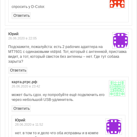
спросить у D-Color.
Ответить
Юрий
:
26.06.2020 в 22:05
Подскажите, пожалуйста: есть 2 рабочих адаптера на
MT7601 с одинаковыми vid/pid. Тот, который с антеннкой, приставка
видит, а тот, который свисток без антенны – нет. Где тут собака
зарыта?
Ответить
карта.ртрс.рф
:
26.06.2020 в 23:42
может быть сдох. ну попробуйте ещё подключить его
через небольшой USB-удлинитель.
Ответить
Юрий
:
28.06.2020 в 11:52
нет. в том то и дело что оба исправны и в компе