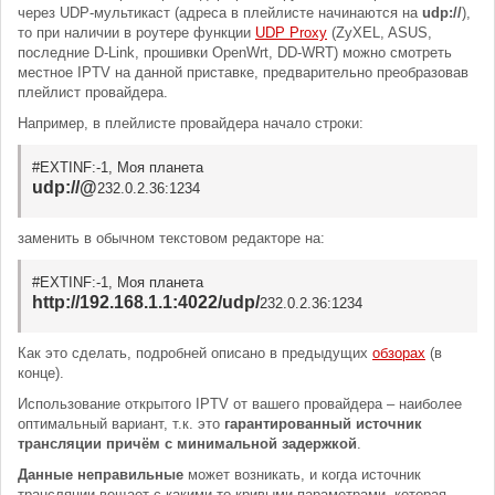
через UDP-мультикаст (адреса в плейлисте начинаются на
udp://
),
то при наличии в роутере функции
UDP Proxy
(ZyXEL, ASUS,
последние D-Link, прошивки OpenWrt, DD-WRT) можно смотреть
местное IPTV на данной приставке, предварительно преобразовав
плейлист провайдера.
Например, в плейлисте провайдера начало строки:
#EXTINF:-1, Моя планета
udp://@
232.0.2.36:1234
заменить в обычном текстовом редакторе на:
#EXTINF:-1, Моя планета
http://192.168.1.1:4022/udp/
232.0.2.36:1234
Как это сделать, подробней описано в предыдущих
обзорах
(в
конце).
Использование открытого IPTV от вашего провайдера – наиболее
оптимальный вариант, т.к. это
гарантированный источник
трансляции причём с минимальной задержкой
.
Данные неправильные
может возникать, и когда источник
трансляции вещает с какими-то кривыми параметрами, которая