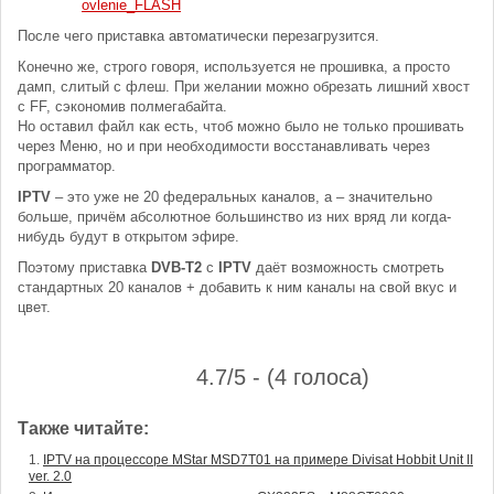
После чего приставка автоматически перезагрузится.
Конечно же, строго говоря, используется не прошивка, а просто
дамп, слитый с флеш. При желании можно обрезать лишний хвост
с FF, сэкономив полмегабайта.
Но оставил файл как есть, чтоб можно было не только прошивать
через Меню, но и при необходимости восстанавливать через
программатор.
IPTV
– это уже не 20 федеральных каналов, а – значительно
больше, причём абсолютное большинство из них вряд ли когда-
нибудь будут в открытом эфире.
Поэтому приставка
DVB-T2
с
IPTV
даёт возможность смотреть
стандартных 20 каналов + добавить к ним каналы на свой вкус и
цвет.
4.7/5 - (4 голоса)
Также читайте:
IPTV на процессоре MStar MSD7T01 на примере Divisat Hobbit Unit II
ver. 2.0