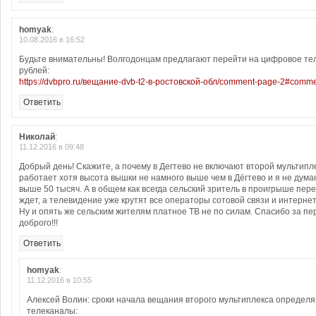
homyak
:
10.08.2016 в 16:52
Будьте внимательны! Волгодонцам предлагают перейти на цифровое те
рублей:
https://dvbpro.ru/вещание-dvb-t2-в-ростовской-обл/comment-page-2#comm
Ответить
Николай
:
11.12.2016 в 09:48
Добрый день! Скажите, а почему в Дегтево не включают второй мультипле
работает хотя высота вышки не намного выше чем в Дёгтево и я не дума
выше 50 тысяч. А в общем как всегда сельский зритель в проигрыше пере
ждет, а телевидение уже крутят все операторы сотовой связи и интернет,
Ну и опять же сельским жителям платное ТВ не по силам. Спасибо за пе
доброго!!!
Ответить
homyak
:
11.12.2016 в 10:55
Алексей Волин: сроки начала вещания второго мультиплекса определ
телеканалы: