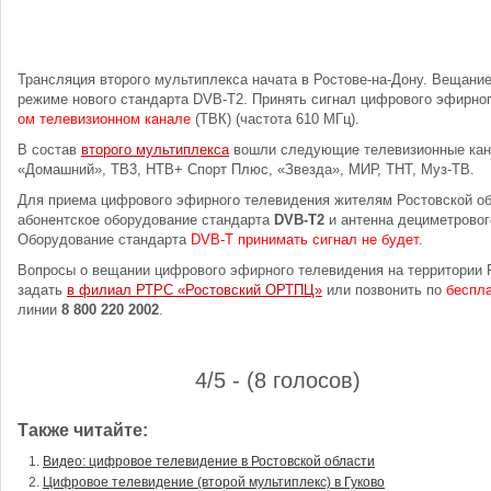
Трансляция второго мультиплекса начата в Ростове-на-Дону. Вещани
режиме нового стандарта DVB-T2. Принять сигнал цифрового эфирно
ом телевизионном канале
(ТВК) (частота 610 МГц).
В состав
второго мультиплекса
вошли следующие телевизионные кан
«Домашний», ТВ3, НТВ+ Спорт Плюс, «Звезда», МИР, ТНТ, Муз-ТВ.
Для приема цифрового эфирного телевидения жителям Ростовской об
абонентское оборудование стандарта
DVB-T2
и антенна дециметровог
Оборудование стандарта
DVB-T принимать сигнал не будет
.
Вопросы о вещании цифрового эфирного телевидения на территории 
задать
в филиал РТРС «Ростовский ОРТПЦ»
или позвонить по
беспл
линии
8 800 220 2002
.
4/5 - (8 голосов)
Также читайте:
Видео: цифровое телевидение в Ростовской области
Цифровое телевидение (второй мультиплекс) в Гуково