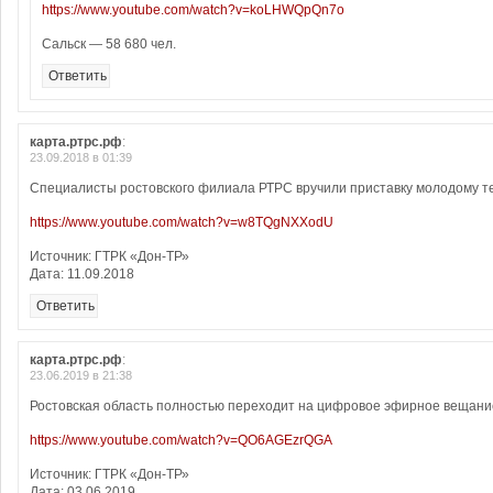
https://www.youtube.com/watch?v=koLHWQpQn7o
Сальск — 58 680 чел.
Ответить
карта.ртрс.рф
:
23.09.2018 в 01:39
Специалисты ростовского филиала РТРС вручили приставку молодому 
https://www.youtube.com/watch?v=w8TQgNXXodU
Источник: ГТРК «Дон-ТР»
Дата: 11.09.2018
Ответить
карта.ртрс.рф
:
23.06.2019 в 21:38
Ростовская область полностью переходит на цифровое эфирное вещани
https://www.youtube.com/watch?v=QO6AGEzrQGA
Источник: ГТРК «Дон-ТР»
Дата: 03.06.2019