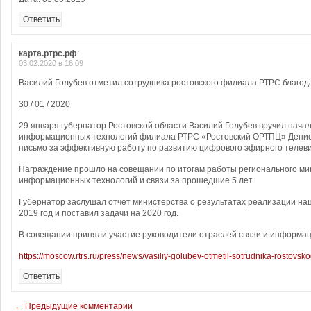
Ответить
карта.ртрс.рф
:
03.02.2020 в 16:09
Василий Голубев отметил сотрудника ростовского филиала РТРС благо
30 / 01 / 2020
29 января губернатор Ростовской области Василий Голубев вручил нача
информационных технологий филиала РТРС «Ростовский ОРТПЦ» Денис
письмо за эффективную работу по развитию цифрового эфирного телеви
Награждение прошло на совещании по итогам работы регионального ми
информационных технологий и связи за прошедшие 5 лет.
Губернатор заслушал отчет министерства о результатах реализации на
2019 год и поставил задачи на 2020 год.
В совещании приняли участие руководители отраслей связи и информа
https://moscow.rtrs.ru/press/news/vasiliy-golubev-otmetil-sotrudnika-rostovskog
Ответить
← Предыдущие комментарии