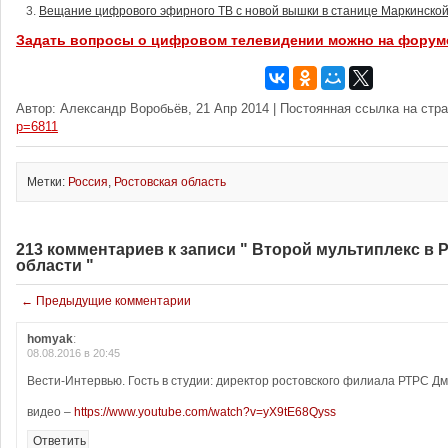
Вещание цифрового эфирного ТВ с новой вышки в станице Маркинско
Задать вопросы о цифровом телевидении можно на форум
Автор: Александр Воробьёв, 21 Апр 2014 | Постоянная ссылка на стр
p=6811
Метки:
Россия
,
Ростовская область
213 комментариев к записи " Второй мультиплекс в 
области "
← Предыдущие комментарии
homyak
:
08.08.2016 в 20:45
Вести-Интервью. Гость в студии: директор ростовского филиала РТРС Д
видео –
https://www.youtube.com/watch?v=yX9tE68Qyss
Ответить