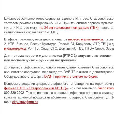
Цифровое эфирное телевидение запущено в Ипатово, Ставропольског
тестовом режиме стандарта DVB-T2. Принять сигнал первого мультип
жители Ипатово могут
на 24-ом телевизионном канале (ТВК)
, частота
сканирования составляет 498 МГц.
В эфире транслируются десять каналов
первого мультиплекса
: перв
2, НТВ, 5 канал, Россия-Культура, Россия 24, Карусель, ОТР, ТВЦ и 
мультиплекса
: Рен-ТВ, Спас, СТС, Домашний, ТВ3, НТВ+ Спорт, Звез
Для приема первого мультиплекса (РТРС-1) запустите автопоиск
или воспользуйтесь ручными настройками.
Для приема цифрового эфирного телевидения жителям Ставропольско
абонентское оборудование стандарта DVB-T2 и антенна дециметровог
Оборудование стандарта
DVB-T принимать сигнал не будет
.
Вопросы о вещании цифрового эфирного телевидения на территории 
филиал РТРС «Ставропольский КРТПЦ»
, или позвонить по
бесплатно
800 220 2002
. Также, вопросы о вещании цифрового эфирного телеви
консультационной поддержки абонентов по адресу: Ставрополь, ул. 1
mail:
ckp_stav@rtrn.ru