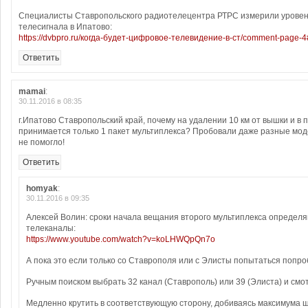
Специалисты Ставропольского радиотелецентра РТРС измерили уровен
телесигнала в Ипатово:
https://dvbpro.ru/когда-будет-цифровое-телевидение-в-ст/comment-page
Ответить
mamai
:
30.11.2016 в 08:35
г.Ипатово Ставропольский край, почему на удалении 10 км от вышки и в
принимается только 1 пакет мультиплекса? Пробовали даже разные мод
не помогло!
Ответить
homyak
:
30.11.2016 в 09:35
Алексей Волин: сроки начала вещания второго мультиплекса определ
телеканалы:
https://www.youtube.com/watch?v=koLHWQpQn7o
А пока это если только со Ставрополя или с Элисты попытаться попро
Ручным поиском выбрать 32 канал (Ставрополь) или 39 (Элиста) и смо
Медленно крутить в соответствующую сторону, добиваясь максимума ш