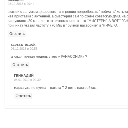
08.12.2018 в 20:44
в связи с запуском цифрового тв. я решил попробовать ” поймать” хоть к
нет приставки с антенной. а смастерил сам по схеме советскую ДМВ. на
загрузилось 20 каналов в отличном качестве. тв. “МИСТЕРИ”. А ВОТ ” РА
причина? указал частоту 770 Мгц в ” ручной настройке” и “НИЧЕГО.
Ответить
карта.ртрс.рф
:
08.12.2018 в 20:55
а какая точная модель этого » РАНАСОНИК» ?
Ответить
ГЕННАДИЙ
:
08.01.2019 в 00:30
марка уже не нужна – пакета Т-2 нет в настройках.
Ответить