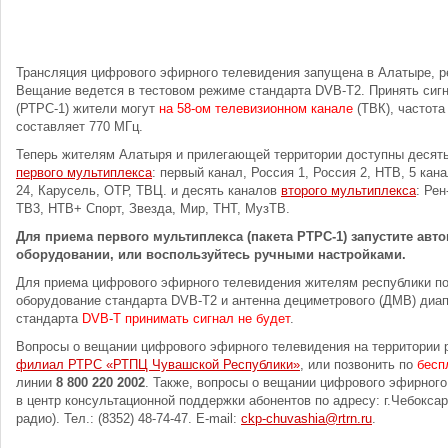
Трансляция цифрового эфирного телевидения запущена в Алатыре, р
Вещание ведется в тестовом режиме стандарта DVB-T2. Принять сиг
(РТРС-1) жители могут
на 58-ом телевизионном канале
(ТВК), частота
составляет 770 МГц.
Теперь жителям Алатыря и прилегающей территории доступны десят
первого мультиплекса
: первый канал, Россия 1, Россия 2, НТВ, 5 кан
24, Карусель, ОТР, ТВЦ. и десять каналов
второго мультиплекса
: Ре
ТВ3, НТВ+ Спорт, Звезда, Мир, ТНТ, МузТВ.
Для приема первого мультиплекса (пакета РТРС-1) запустите авт
оборудовании, или воспользуйтесь ручными настройками.
Для приема цифрового эфирного телевидения жителям республики по
оборудование стандарта DVB-T2 и антенна дециметрового (ДМВ) диа
стандарта
DVB-T принимать сигнал не будет
.
Вопросы о вещании цифрового эфирного телевидения на территории 
филиал РТРС «РТПЦ Чувашской Республики»
, или позвонить по
бесп
линии
8 800 220 2002
. Также, вопросы о вещании цифрового эфирног
в центр консультационной поддержки абонентов по адресу: г.Чебоксар
радио). Тел.: (8352) 48-74-47. E-mail:
ckp-chuvashia@rtrn.ru
.