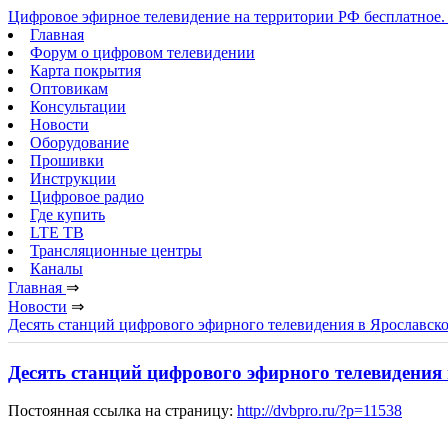
Цифровое эфирное телевидение на территории РФ бесплатное. 
Главная
Форум о цифровом телевидении
Карта покрытия
Оптовикам
Консультации
Новости
Оборудование
Прошивки
Инструкции
Цифровое радио
Где купить
LTE ТВ
Трансляционные центры
Каналы
Главная
⇒
Новости
⇒
Десять станций цифрового эфирного телевидения в Ярославско
Десять станций цифрового эфирного телевидения 
Постоянная ссылка на страницу:
http://dvbpro.ru/?p=11538