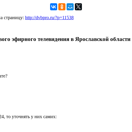
на страницу:
http://dvbpro.ru/?p=11538
вого эфирного телевидения в Ярославской области
ате?
24, то уточнять у них самих: