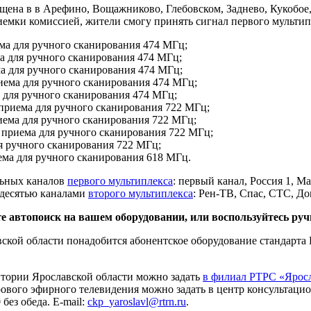
ущена в в Арефино, Вощажниково, Глебовском, Заднево, Кукобо
иемки комиссией, жители смогу принять сигнал первого мультип
ема для ручного сканирования 474 МГц;
ма для ручного сканирования 474 МГц;
ма для ручного сканирования 474 МГц;
риема для ручного сканирования 474 МГц;
а для ручного сканирования 474 МГц;
а приема для ручного сканирования 722 МГц;
риема для ручного сканирования 722 МГц;
а приема для ручного сканирования 722 МГц;
ля ручного сканирования 722 МГц;
иема для ручного сканирования 618 МГц.
льных каналов
первого мультиплекса
: первый канал, Россия 1, Ма
 десятью каналами
второго мультиплекса
: Рен-ТВ, Спас, СТС, Д
те автопоиск на вашем оборудовании, или воспользуйтесь р
ской области понадобится абонентское оборудование стандарта
тории Ярославской области можно задать
в филиал РТРС «Яро
ового эфирного телевидения можно задать в центр консультацион
 без обеда. E-mail:
ckp_yaroslavl@rtrn.ru
.