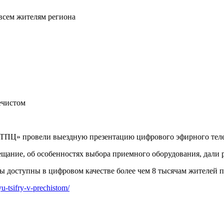
всем жителям региона
ечистом
ТПЦ» провели выездную презентацию цифрового эфирного телев
щание, об особенностях выбора приемного оборудования, дали 
 доступны в цифровом качестве более чем 8 тысячам жителей по
iyu-tsifry-v-prechistom/