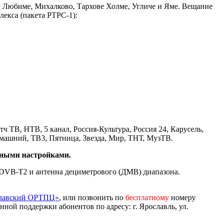
е, Любиме, Михалково, Тархове Холме, Угличе и Яме. Вещание
лекса (пакета РТРС-1):
тч ТВ, НТВ, 5 канал, Россия-Культура, Россия 24, Карусель,
омашний, ТВ3, Пятница, Звезда, Мир, ТНТ, МузТВ.
учными настройками.
 DVB-T2 и антенна дециметрового (ДМВ) диапазона.
славский ОРТПЦ»
, или позвонить по
бесплатному
номеру
ной поддержки абонентов по адресу: г. Ярославль, ул.