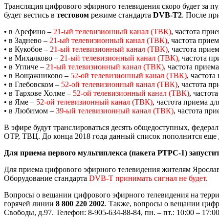
Трансляция цифрового эфирного телевидения скоро будет за п
будет вестись в
тестовом
режиме стандарта
DVB-T2
. После пр
• в Арефино –
21-ый телевизионный канал (ТВК)
, частота при
• в Заднево –
21-ый телевизионный канал (ТВК)
, частота прие
• в Кукобое –
21-ый телевизионный канал (ТВК)
, частота прие
• в Михалково –
21-ый телевизионный канал (ТВК)
, частота п
• в Угличе –
21-ый телевизионный канал (ТВК)
, частота прием
• в Вощажниково –
52-ой телевизионный канал (ТВК)
, частот
• в Глебовском –
52-ой телевизионный канал (ТВК)
, частота п
• в Тархове Холме –
52-ой телевизионный канал (ТВК)
, частот
• в Яме –
52-ой телевизионный канал (ТВК)
, частота приема д
• в Любимом –
39-ый телевизионный канал (ТВК)
, частота пр
В эфире будут транслироваться десять общедоступных, федера
ОТР, ТВЦ. До конца 2018 года данный список пополнится еще
Для приема первого мультиплекса (пакета РТРС-1) запусти
Для приема цифрового эфирного телевидения жителям Ярослав
Оборудование стандарта
DVB-T принимать сигнал не будет
.
Вопросы о вещании цифрового эфирного телевидения на терри
горячей линии
8 800 220 2002
. Также, вопросы о вещании цифр
Свободы, д.97. Телефон: 8-905-634-88-84, пн. – пт.: 10:00 – 17:00