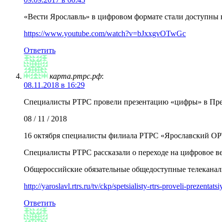
«Вести Ярославль» в цифровом формате стали доступны 
https://www.youtube.com/watch?v=bJxxgvOTwGc
Ответить
карта.ртрс.рф
:
08.11.2018 в 16:29
Специалисты РТРС провели презентацию «цифры» в Пр
08 / 11 / 2018
16 октября специалисты филиала РТРС «Ярославский ОР
Специалисты РТРС рассказали о переходе на цифровое ве
Общероссийские обязательные общедоступные телеканалы
http://yaroslavl.rtrs.ru/tv/ckp/spetsialisty-rtrs-proveli-prezentats
Ответить