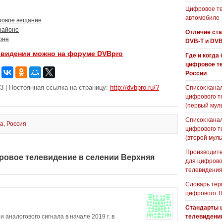
Цифровое те
автомобиле
ровое вещание
районе
Отличие ст
оне
DVB-T и DVB
евидении можно на форуме DVBpro
Где и когда
цифровое т
России
3 | Постоянная ссылка на страницу:
http://dvbpro.ru/?
Список кана
цифрового т
(первый мул
Список кана
ка
,
Россия
цифрового т
(второй муль
Производите
фровое телевидение в селении Верхняя
для цифрово
телевидени
Словарь тер
цифрового Т
Стандарты 
аналогового сигнала в начале 2019 г. в
телевидени