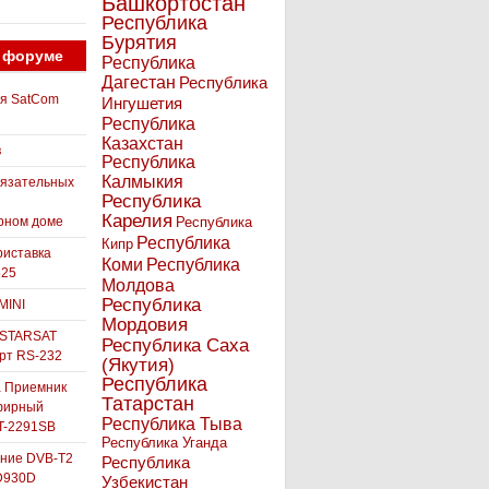
Башкортостан
Республика
Бурятия
 форуме
Республика
Дагестан
Республика
ля SatCom
Ингушетия
Республика
Казахстан
в
Республика
Калмыкия
бязательных
Республика
Карелия
рном доме
Республика
Республика
Кипр
иставка
Коми
Республика
525
Молдова
Республика
MINI
Мордовия
 STARSAT
Республика Саха
орт RS-232
(Якутия)
Республика
а Приемник
Татарстан
фирный
Республика Тыва
-2291SB
Республика Уганда
ние DVB-T2
Республика
D930D
Узбекистан