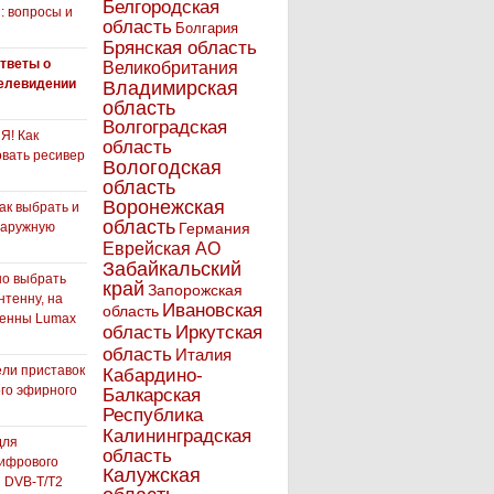
Белгородская
: вопросы и
область
Болгария
Брянская область
тветы о
Великобритания
елевидении
Владимирская
область
Волгоградская
! Как
область
вать ресивер
Вологодская
область
Воронежская
как выбрать и
область
наружную
Германия
Еврейская АО
Забайкальский
но выбрать
край
Запорожская
нтенну, на
Ивановская
область
тенны Lumax
Иркутская
область
область
Италия
ли приставок
Кабардино-
го эфирного
Балкарская
я
Республика
Калининградская
для
область
ифрового
Калужская
 DVB-T/T2