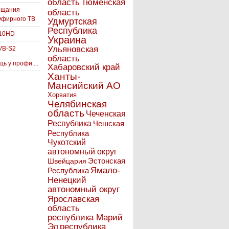
Тюменская
область
ещания
область
Эфирного ТВ
Удмуртская
Республика
910HD
Украина
Ульяновская
VB-S2
область
ь у профи....
Хабаровский край
Ханты-
Мансийский АО
Хорватия
Челябинская
область
Чеченская
Республика
Чешская
Республика
Чукотский
автономный округ
Эстонская
Швейцария
Ямало-
Республика
Ненецкий
автономный округ
Ярославская
область
республика Марий
Эл
республика