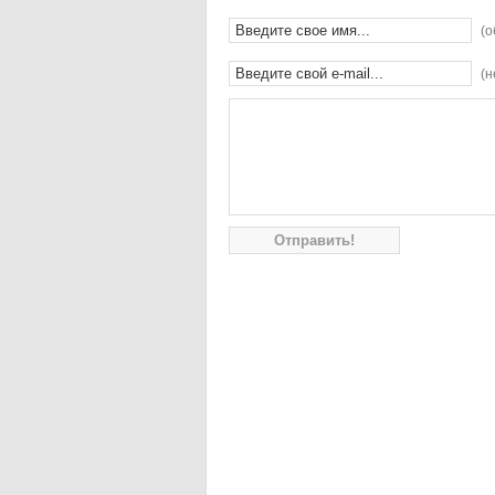
(о
(н