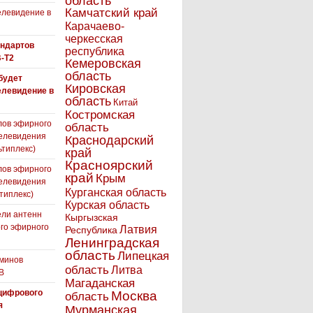
область
Камчатский край
левидение в
Карачаево-
черкесская
андартов
республика
-T2
Кемеровская
область
 будет
Кировская
елевидение в
область
Китай
Костромская
лов эфирного
область
елевидения
Краснодарский
ьтиплекс)
край
Красноярский
лов эфирного
край
Крым
елевидения
Курганская область
типлекс)
Курская область
ли антенн
Кыргызская
го эфирного
Латвия
Республика
я
Ленинградская
область
Липецкая
минов
область
Литва
В
Магаданская
цифрового
Москва
область
я
Мурманская