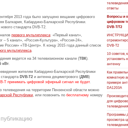
телевидения
ответы
ентября 2013 года было запущено вещание цифрового
Вопросы и о
яя Балкария, Кабардино-Балкарской Республики.
цифровом т
 нового стандарта DVB-T2.
DVB-T/T2
аналов
первого мультиплекса
: «Первый канал»,
ИНСТРУКЦИЯ
г – 5 канал», «Россия-Культура», «Россия-24»,
отремонтиро
е России» «ТВ-Центр». К концу 2015 года данный список
DVB-T2
рого мультиплекса
.
10 советов, 
дения ведется на 34 телевизионном канале (
ТВК
).
установить 
5 кВт
.
антенну
левидения жителям Кабардино-Балкарской Республики
Как правиль
е стандарта
DVB-T2
и антенна дециметрового (
ДМВ
)
комнатную а
B-T принимать цифровой эфирный сигнал не будет
.
примере ан
DA1203А
 телевидения на территории Пензенской области можно
арской Республики
, или позвонить по
бесплатному
номеру
Производите
для цифрово
телевидени
Программы 
 публикацию
просмотра ц
телевидения