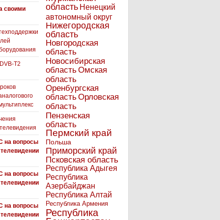
область
Ненецкий
а своими
автономный округ
Нижегородская
техподдержки
область
елей
Новгородская
борудования
область
Новосибирская
 DVB-T2
область
Омская
область
роков
Оренбургская
аналогового
область
Орловская
 мультиплекс
область
Пензенская
чения
область
 телевидения
Пермский край
Польша
С на вопросы
Приморский край
 телевидении
Псковская область
Республика Адыгея
С на вопросы
Республика
 телевидении
Азербайджан
Республика Алтай
Республика Армения
С на вопросы
Республика
 телевидении