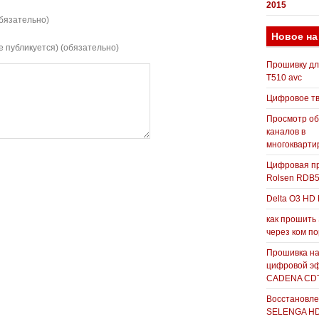
2015
бязательно)
Новое на
е публикуется) (обязательно)
Прошивку д
T510 avc
Цифровое т
Просмотр о
каналов в
многокварти
Цифровая пр
Rolsen RDB
Delta O3 HD 
как прошить
через ком п
Прошивка н
цифровой э
CADENA CDT
Восстановле
SELENGA H