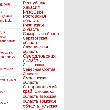
Республика
HD PVR .
Хакасия
Россия
 в
Ростовская
и данных
область
ипа Mstar
Рязанская
область
, не
Самарская область
орая
Саратовская
 каналов из
область
Сахалинская
область
несколько
Свердловская
 по одному
область
Севастополь
Калужская
Северная Осетия
Словакия
Смоленская
тся D-Color
область
Ставропольский
край
Тамбовская
вера
область
Тверская
Томская
область
ческие
область
Тульская