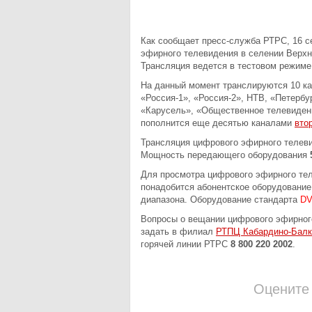
Как сообщает пресс-служба РТРС, 16 с
эфирного телевидения в селении Верхн
Трансляция ведется в тестовом режиме
На данный момент транслируются 10 к
«Россия-1», «Россия-2», НТВ, «Петербур
«Карусель», «Общественное телевидени
пополнится еще десятью каналами
вто
Трансляция цифрового эфирного телеви
Мощность передающего оборудования
Для просмотра цифрового эфирного те
понадобится абонентское оборудовани
диапазона. Оборудование стандарта
DV
Вопросы о вещании цифрового эфирного
задать в филиал
РТПЦ Кабардино-Балк
горячей линии РТРС
8 800 220 2002
.
Оцените