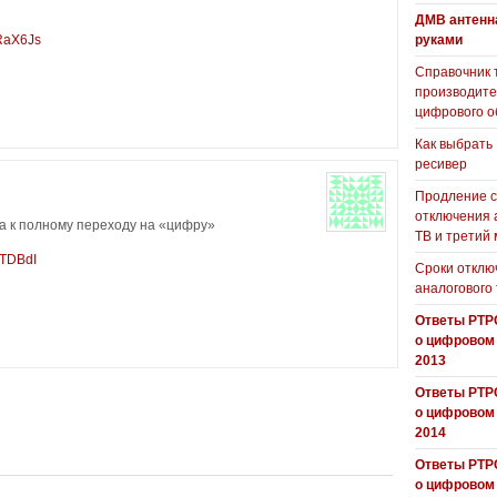
ДМВ антенн
RaX6Js
руками
Справочник 
производит
цифрового о
Как выбрать
ресивер
Продление с
отключения 
а к полному переходу на «цифру»
ТВ и третий
1TDBdI
Сроки отклю
аналогового
Ответы РТР
о цифровом
2013
Ответы РТР
о цифровом
2014
Ответы РТР
о цифровом