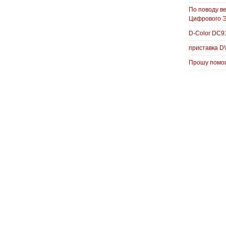
По поводу в
Цифрового 
D-Color DC
приставка D
Прошу помощ