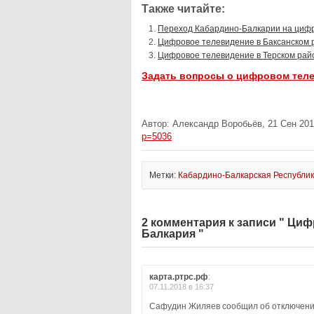
Также читайте:
Переход Кабардино-Балкарии на циф
Цифровое телевидение в Баксанском 
Цифровое телевидение в Терском рай
Задать вопросы о цифровом тел
Автор: Александр Воробьёв, 21 Сен 201
p=5036
Метки:
Кабардино-Балкарская Республи
2 комментария к записи " Ци
Балкария "
карта.ртрс.рф
:
07.11.2018 в 16:37
Сафудин Жиляев сообщил об отключении 