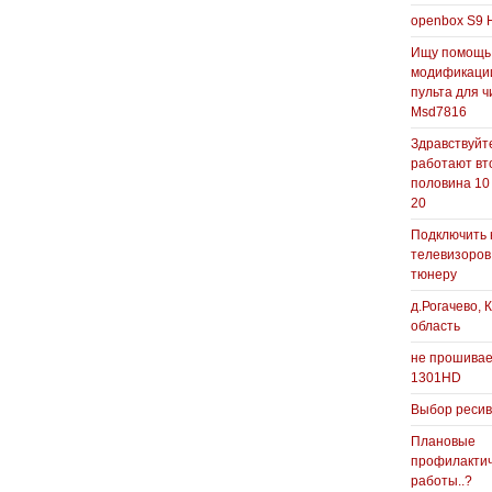
openbox S9 
Ищу помощь
модификаци
пульта для ч
Msd7816
Здравствуйте
работают вт
половина 10
20
Подключить 
телевизоров
тюнеру
д.Рогачево, 
область
не прошивае
1301HD
Выбор реси
Плановые
профилакти
работы..?