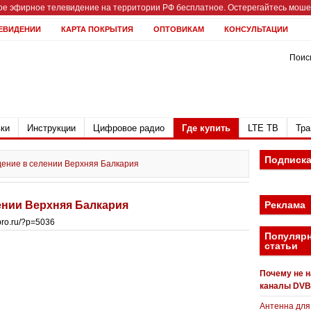
е эфирное телевидение на территории РФ бесплатное. Остерегайтесь мошен
ЕВИДЕНИИ
КАРТА ПОКРЫТИЯ
ОПТОВИКАМ
КОНСУЛЬТАЦИИ
Поиск
ки
Инструкции
Цифровое радио
Где купить
LTE ТВ
Тра
Подписк
ение в селении Верхняя Балкария
ении Верхняя Балкария
Реклама
bpro.ru/?p=5036
Популяр
статьи
Почему не 
каналы DVB
Антенна для