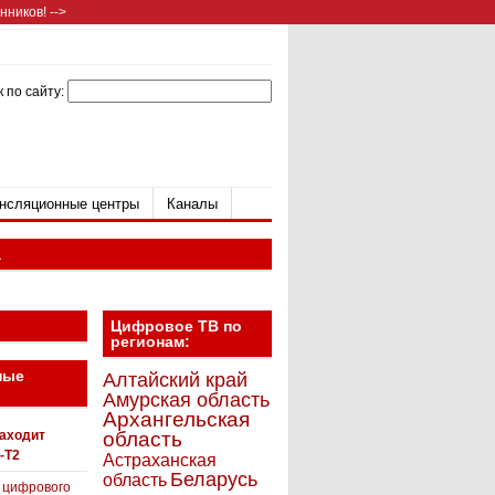
ников! -->
 по сайту:
нсляционные центры
Каналы
а
Цифровое ТВ по
регионам:
ные
Алтайский край
Амурская область
Архангельская
находит
область
-T2
Астраханская
Беларусь
область
 цифрового