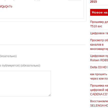
2015
HWQpQn7o
Новое на
Прошивку д
T510 avc
Цифровое т
Просмотр о
каналов в
многокварти
Цифровая пр
бязательно)
Rolsen RDB
е публикуется) (обязательно)
Delta O3 HD 
как прошить
через ком п
Прошивка н
цифровой э
CADENA CDT
Восстановле
SELENGA H