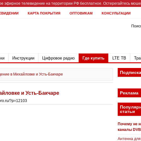
е эфирное телевидение на территории РФ бесплатное. Остерегайтесь мошен
ЕВИДЕНИИ
КАРТА ПОКРЫТИЯ
ОПТОВИКАМ
КОНСУЛЬТАЦИИ
Поиск
ки
Инструкции
Цифровое радио
Где купить
LTE ТВ
Тра
Подписк
ение в Михайловке и Усть-Бакчаре
йловке и Усть-Бакчаре
Реклама
bpro.ru/?p=12103
Популяр
статьи
Почему не 
каналы DVB
Антенна для