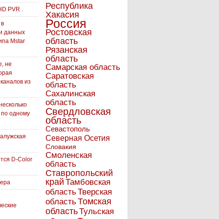
Республика
HD PVR .
Хакасия
Россия
 в
Ростовская
и данных
область
ипа Mstar
Рязанская
область
, не
Самарская область
орая
Саратовская
 каналов из
область
Сахалинская
область
несколько
Свердловская
 по одному
область
Севастополь
Калужская
Северная Осетия
Словакия
Смоленская
тся D-Color
область
Ставропольский
край
Тамбовская
вера
область
Тверская
Томская
область
ческие
область
Тульская