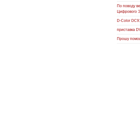
По поводу в
Цифрового 
D-Color DC
приставка D
Прошу помощ