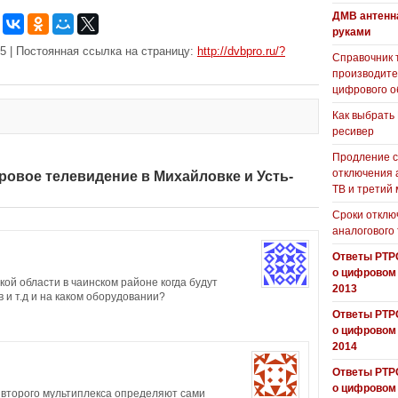
ДМВ антенн
руками
5 | Постоянная ссылка на страницу:
http://dvbpro.ru/?
Справочник 
производит
цифрового о
Как выбрать
ресивер
Продление с
отключения 
ровое телевидение в Михайловке и Усть-
ТВ и третий
Сроки отклю
аналогового
Ответы РТР
о цифровом
ой области в чаинском районе когда будут
2013
в и т.д и на каком оборудовании?
Ответы РТР
о цифровом
2014
Ответы РТР
о цифровом
 второго мультиплекса определяют сами