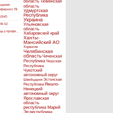
Тюменская
область
ещания
область
Эфирного ТВ
Удмуртская
Республика
910HD
Украина
Ульяновская
VB-S2
область
ь у профи....
Хабаровский край
Ханты-
Мансийский АО
Хорватия
Челябинская
область
Чеченская
Республика
Чешская
Республика
Чукотский
автономный округ
Эстонская
Швейцария
Ямало-
Республика
Ненецкий
автономный округ
Ярославская
область
республика Марий
Эл
республика