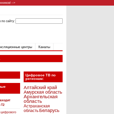
ников! -->
 по сайту:
нсляционные центры
Каналы
а
Цифровое ТВ по
регионам:
ные
Алтайский край
Амурская область
Архангельская
находит
область
-T2
Астраханская
Беларусь
область
 цифрового