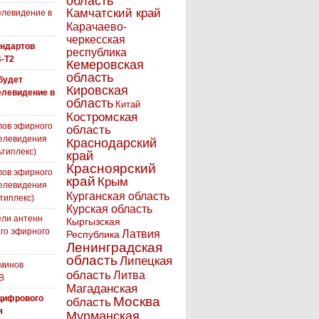
область
Камчатский край
левидение в
Карачаево-
черкесская
андартов
республика
-T2
Кемеровская
область
 будет
Кировская
елевидение в
область
Китай
Костромская
лов эфирного
область
елевидения
Краснодарский
ьтиплекс)
край
Красноярский
лов эфирного
край
Крым
елевидения
Курганская область
типлекс)
Курская область
ли антенн
Кыргызская
го эфирного
Латвия
Республика
я
Ленинградская
область
Липецкая
минов
область
Литва
В
Магаданская
цифрового
Москва
область
я
Мурманская