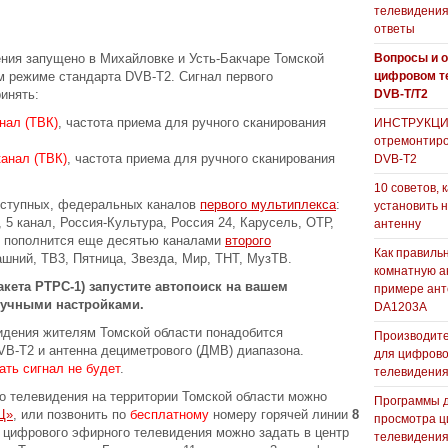
телевидения
ответы
ния запущено в Михайловке и Усть-Бакчаре Томской
Вопросы и о
ом режиме стандарта DVB-T2. Сигнал первого
цифровом т
инять:
DVB-T/T2
нал (ТВК)
, частота приема для ручного сканирования
ИНСТРУКЦИЯ
отремонтиро
канал (ТВК)
, частота приема для ручного сканирования
DVB-T2
10 советов, 
оступных, федеральных каналов
первого мультиплекса
:
установить 
 5 канал, Россия-Культура, Россия 24, Карусель, ОТР,
антенну
к пополнится еще десятью каналами
второго
Как правиль
ашний, ТВ3, Пятница, Звезда, Мир, ТНТ, МузТВ.
комнатную а
кета РТРС-1) запустите автопоиск на вашем
примере ан
ручными настройками.
DA1203А
идения жителям Томской области понадобится
Производите
VB-T2 и антенна дециметрового (ДМВ) диапазона.
для цифрово
ть сигнал не будет
.
телевидени
 телевидения на территории Томской области можно
Программы 
Ц»
, или позвонить по
бесплатному
номеру горячей линии
8
просмотра ц
 цифрового эфирного телевидения можно задать в центр
телевидения