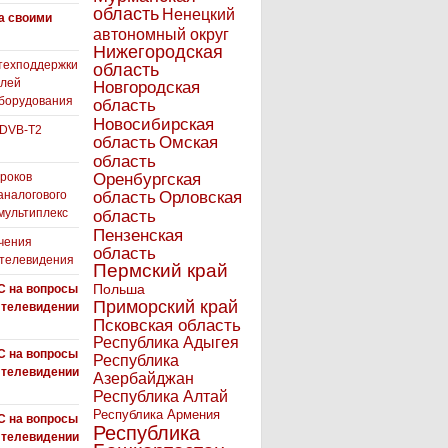
область
Ненецкий
а своими
автономный округ
Нижегородская
техподдержки
область
елей
Новгородская
борудования
область
Новосибирская
 DVB-T2
область
Омская
область
роков
Оренбургская
аналогового
область
Орловская
 мультиплекс
область
Пензенская
чения
область
 телевидения
Пермский край
Польша
С на вопросы
Приморский край
 телевидении
Псковская область
Республика Адыгея
С на вопросы
Республика
 телевидении
Азербайджан
Республика Алтай
Республика Армения
С на вопросы
Республика
 телевидении