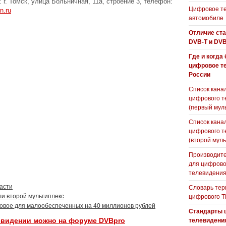
г. Томск, улица Больничная, 11а, строение 3, телефон:
Цифровое те
n.ru
автомобиле
Отличие ст
DVB-T и DVB
Где и когда
цифровое т
России
Список кана
цифрового т
(первый мул
Список кана
цифрового т
(второй муль
Производите
для цифрово
телевидени
асти
Словарь тер
ли второй мультиплекс
цифрового Т
ковое для малообеспеченных на 40 миллионов рублей
Стандарты 
евидении можно на форуме DVBpro
телевидени