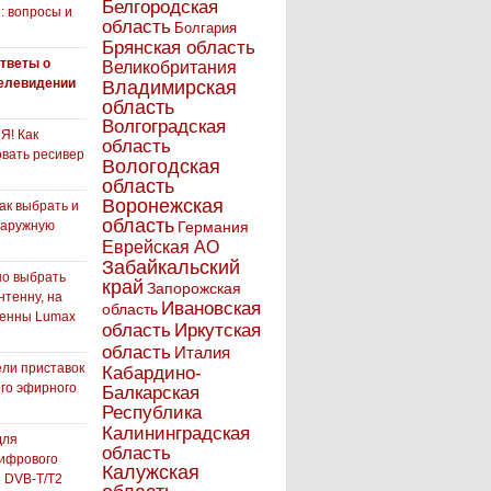
Белгородская
: вопросы и
область
Болгария
Брянская область
тветы о
Великобритания
елевидении
Владимирская
область
Волгоградская
! Как
область
вать ресивер
Вологодская
область
Воронежская
как выбрать и
область
наружную
Германия
Еврейская АО
Забайкальский
но выбрать
край
Запорожская
нтенну, на
Ивановская
область
тенны Lumax
Иркутская
область
область
Италия
ли приставок
Кабардино-
го эфирного
Балкарская
я
Республика
Калининградская
для
область
ифрового
Калужская
 DVB-T/T2