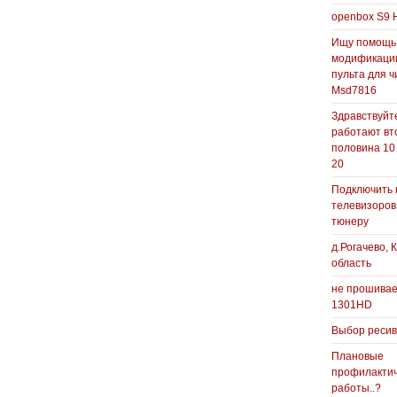
openbox S9 
Ищу помощь
модификаци
пульта для ч
Msd7816
Здравствуйте
работают вт
половина 10
20
Подключить 
телевизоров
тюнеру
д.Рогачево, 
область
не прошивае
1301HD
Выбор реси
Плановые
профилакти
работы..?