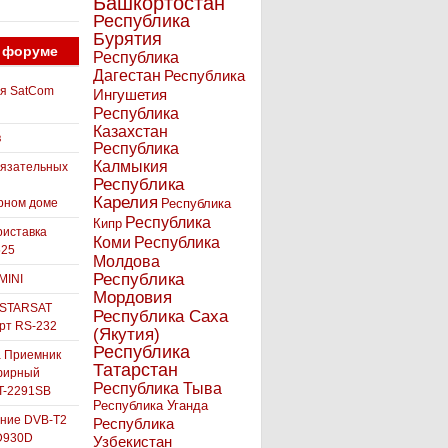
Башкортостан
Республика
Бурятия
 форуме
Республика
Дагестан
Республика
ля SatCom
Ингушетия
Республика
Казахстан
в
Республика
Калмыкия
бязательных
Республика
Карелия
рном доме
Республика
Республика
Кипр
иставка
Коми
Республика
525
Молдова
Республика
MINI
Мордовия
 STARSAT
Республика Саха
орт RS-232
(Якутия)
Республика
а Приемник
Татарстан
фирный
Республика Тыва
-2291SB
Республика Уганда
ние DVB-T2
Республика
D930D
Узбекистан