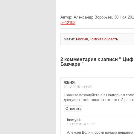
Автор: Александр Воробьёв, 30 Ноя 201
p=12103
Метки:
Россия
,
Томская область
2 комментария к записи " Циф
Бакчаре "
ЖЕНЯ
:
10.12.2015 в 14:35
Скажите пожалуйста а в Подгорном томск
доступны такие каналы тнт стс тв3 рен т
Ответить
homyak
:
10.12.2015 в 16:17
Алексей Волин: сроки начала вещания