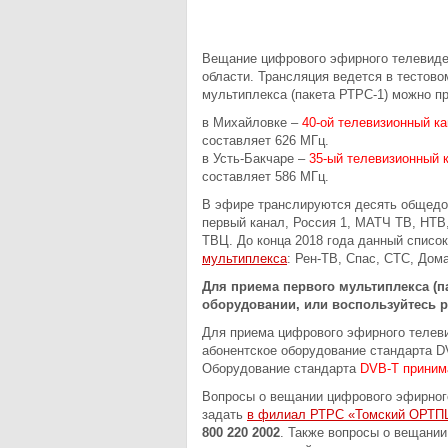
Вещание цифрового эфирного телевиде
области. Трансляция ведется в тестов
мультиплекса (пакета РТРС-1) можно пр
в Михайловке –
40-ой телевизионный ка
составляет 626 МГц.
в Усть-Бакчаре –
35-ый телевизионный 
составляет 586 МГц.
В эфире транслируются десять общед
первый канал, Россия 1, МАТЧ ТВ, НТВ,
ТВЦ. До конца 2018 года данный списо
мультиплекса
: Рен-ТВ, Спас, СТС, Дом
Для приема первого мультиплекса (па
оборудовании, или воспользуйтесь 
Для приема цифрового эфирного телев
абонентское оборудование стандарта D
Оборудование стандарта
DVB-T принима
Вопросы о вещании цифрового эфирного
задать
в филиал РТРС «Томский ОРТП
800 220 2002
. Также вопросы о вещании