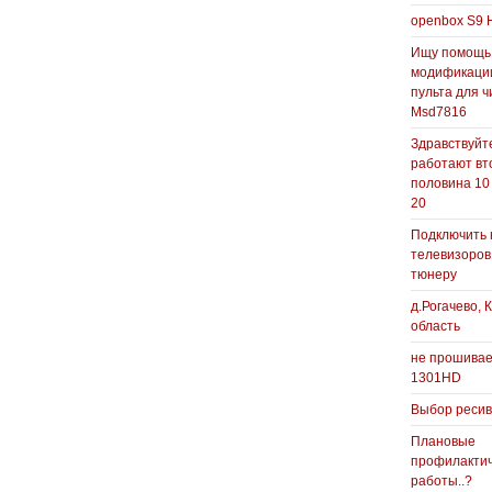
openbox S9 
Ищу помощь
модификаци
пульта для ч
Msd7816
Здравствуйте
работают вт
половина 10
20
Подключить 
телевизоров
тюнеру
д.Рогачево, 
область
не прошивае
1301HD
Выбор реси
Плановые
профилакти
работы..?