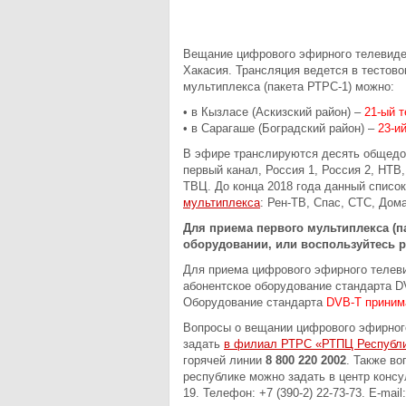
Вещание цифрового эфирного телевиде
Хакасия. Трансляция ведется в тестов
мультиплекса (пакета РТРС-1) можно:
• в Кызласе (Аскизский район) –
21-ый 
• в Сарагаше (Боградский район) –
23-и
В эфире транслируются десять общед
первый канал, Россия 1, Россия 2, НТВ,
ТВЦ. До конца 2018 года данный списо
мультиплекса
: Рен-ТВ, Спас, СТС, Дом
Для приема первого мультиплекса (па
оборудовании, или воспользуйтесь 
Для приема цифрового эфирного телев
абонентское оборудование стандарта D
Оборудование стандарта
DVB-T принима
Вопросы о вещании цифрового эфирного
задать
в филиал РТРС «РТПЦ Республи
горячей линии
8 800 220 2002
. Также в
республике можно задать в центр консул
19. Телефон: +7 (390-2) 22-73-73. E-mail