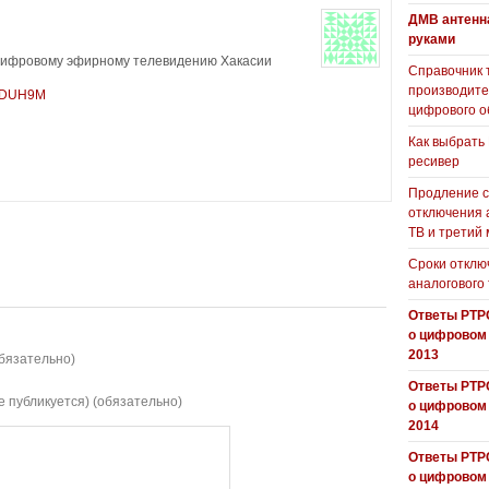
ДМВ антенн
руками
 цифровому эфирному телевидению Хакасии
Справочник 
производит
CnDUH9M
цифрового о
Как выбрать
ресивер
Продление с
отключения 
ТВ и третий
Сроки отклю
аналогового
Ответы РТР
о цифровом
2013
бязательно)
Ответы РТР
е публикуется) (обязательно)
о цифровом
2014
Ответы РТР
о цифровом