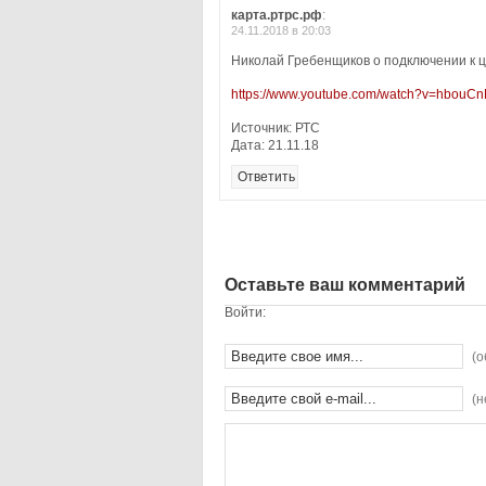
карта.ртрс.рф
:
24.11.2018 в 20:03
Николай Гребенщиков о подключении к
https://www.youtube.com/watch?v=hbou
Источник: РТС
Дата: 21.11.18
Ответить
Оставьте ваш комментарий
Войти:
(о
(н