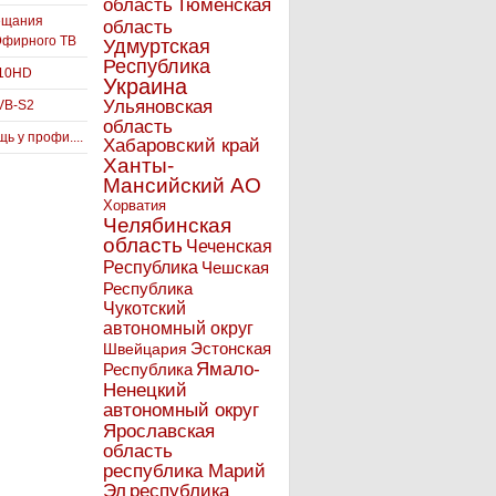
Тюменская
область
ещания
область
Эфирного ТВ
Удмуртская
Республика
910HD
Украина
Ульяновская
VB-S2
область
ь у профи....
Хабаровский край
Ханты-
Мансийский АО
Хорватия
Челябинская
область
Чеченская
Республика
Чешская
Республика
Чукотский
автономный округ
Эстонская
Швейцария
Ямало-
Республика
Ненецкий
автономный округ
Ярославская
область
республика Марий
Эл
республика