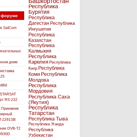
Башкортостан
Республика
Бурятия
 форуме
Республика
Дагестан
Республика
ля SatCom
Ингушетия
Республика
Казахстан
в
Республика
Калмыкия
бязательных
Республика
Карелия
рном доме
Республика
Республика
Кипр
иставка
Коми
Республика
525
Молдова
Республика
MINI
Мордовия
 STARSAT
Республика Саха
орт RS-232
(Якутия)
Республика
а Приемник
Татарстан
фирный
Республика Тыва
-2291SB
Республика Уганда
ние DVB-T2
Республика
D930D
Узбекистан