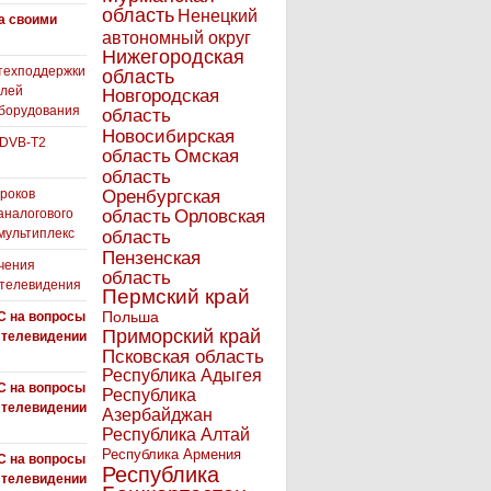
область
Ненецкий
а своими
автономный округ
Нижегородская
техподдержки
область
елей
Новгородская
борудования
область
Новосибирская
 DVB-T2
область
Омская
область
роков
Оренбургская
аналогового
область
Орловская
 мультиплекс
область
Пензенская
чения
область
 телевидения
Пермский край
Польша
С на вопросы
Приморский край
 телевидении
Псковская область
Республика Адыгея
С на вопросы
Республика
 телевидении
Азербайджан
Республика Алтай
Республика Армения
С на вопросы
Республика
 телевидении