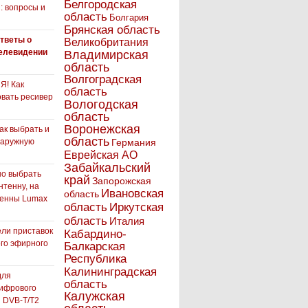
Белгородская
: вопросы и
область
Болгария
Брянская область
тветы о
Великобритания
елевидении
Владимирская
область
Волгоградская
! Как
область
вать ресивер
Вологодская
область
Воронежская
как выбрать и
область
наружную
Германия
Еврейская АО
Забайкальский
но выбрать
край
Запорожская
нтенну, на
Ивановская
область
тенны Lumax
Иркутская
область
область
Италия
ли приставок
Кабардино-
го эфирного
Балкарская
я
Республика
Калининградская
для
область
ифрового
Калужская
 DVB-T/T2