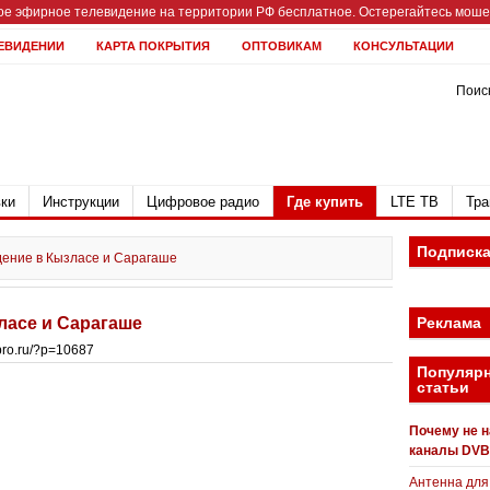
е эфирное телевидение на территории РФ бесплатное. Остерегайтесь мошен
ЕВИДЕНИИ
КАРТА ПОКРЫТИЯ
ОПТОВИКАМ
КОНСУЛЬТАЦИИ
Поиск
ки
Инструкции
Цифровое радио
Где купить
LTE ТВ
Тра
Подписк
ение в Кызласе и Сарагаше
ласе и Сарагаше
Реклама
bpro.ru/?p=10687
Популяр
статьи
Почему не 
каналы DVB
Антенна для