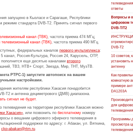
телевидения
ответы
Вопросы и о
ния запущено в Кызласе и Сарагаше, Республики
цифровом т
ом режиме стандарта DVB-T2. Принять сигнал первого
DVB-T/T2
телевизионный канал (ТВК)
, частота приема 474 МГц;
ИНСТРУКЦИЯ
й телевизионный канал (ТВК)
, частота приема 490 МГц.
отремонтиро
DVB-T2
оступных, федеральных каналов
первого мультиплекса
:
 5 канал, Россия-Культура, Россия 24, Карусель, ОТР,
10 советов, 
к пополнится еще десятью каналами
второго
установить 
ашний, ТВ3, НТВ+ Спорт, Звезда, Мир, ТНТ, МузТВ.
антенну
кета РТРС-1) запустите автопоиск на вашем
Как правиль
ручными настройками.
комнатную а
примере ан
идения жителям республики Хакасия понадобится
DA1203А
VB-T2 и антенна дециметрового (ДМВ) диапазона.
ть сигнал не будет
.
Производите
для цифрово
 телевидения на территории республики Хакасия можно
телевидени
ки Хакасия»
, или позвонить по
бесплатному
номеру
опросы о вещании цифрового эфирного телевидения в
Программы 
ьтационной поддержки по адресу: г. Абакан, ул. Вяткина,
просмотра ц
:
ckp-abakan@rtrn.ru
.
телевидения