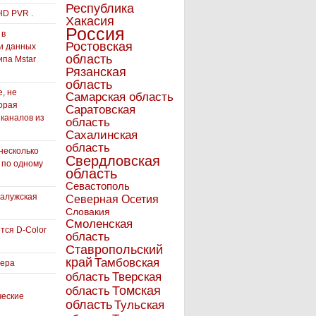
Республика
HD PVR .
Хакасия
Россия
 в
Ростовская
и данных
область
ипа Mstar
Рязанская
область
, не
Самарская область
орая
Саратовская
 каналов из
область
Сахалинская
область
несколько
Свердловская
 по одному
область
Севастополь
Калужская
Северная Осетия
Словакия
Смоленская
тся D-Color
область
Ставропольский
край
Тамбовская
вера
область
Тверская
Томская
область
ческие
область
Тульская