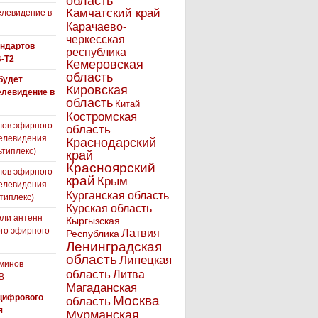
область
Камчатский край
левидение в
Карачаево-
черкесская
андартов
республика
-T2
Кемеровская
область
 будет
Кировская
елевидение в
область
Китай
Костромская
лов эфирного
область
елевидения
Краснодарский
ьтиплекс)
край
Красноярский
лов эфирного
край
Крым
елевидения
Курганская область
типлекс)
Курская область
ли антенн
Кыргызская
го эфирного
Латвия
Республика
я
Ленинградская
область
Липецкая
минов
область
Литва
В
Магаданская
цифрового
Москва
область
я
Мурманская