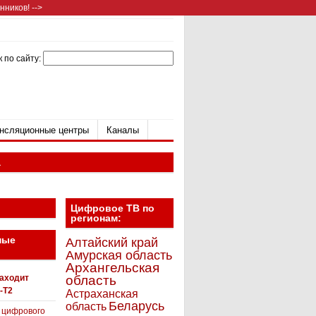
ников! -->
 по сайту:
нсляционные центры
Каналы
а
Цифровое ТВ по
регионам:
ные
Алтайский край
Амурская область
Архангельская
находит
область
-T2
Астраханская
Беларусь
область
 цифрового