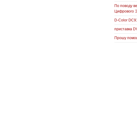
По поводу в
Цифрового 
D-Color DC
приставка D
Прошу помощ