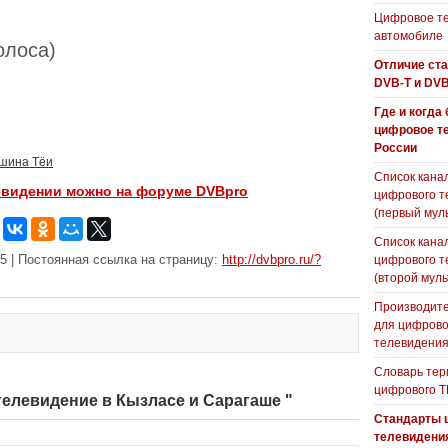
Цифровое те
автомобиле
голоса)
Отличие ст
DVB-T и DVB
Где и когда
цифровое т
России
ршина Тёи
Список кана
евидении можно на форуме DVBpro
цифрового т
(первый мул
Список кана
5 | Постоянная ссылка на страницу:
http://dvbpro.ru/?
цифрового т
(второй муль
Производите
для цифрово
телевидени
Словарь тер
цифрового Т
телевидение в Кызласе и Сарагаше "
Стандарты 
телевидени