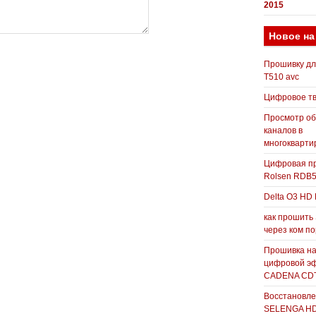
2015
Новое на
Прошивку д
T510 avc
Цифровое т
Просмотр о
каналов в
многокварти
Цифровая пр
Rolsen RDB
Delta O3 HD 
как прошить
через ком п
Прошивка н
цифровой э
CADENA CDT
Восстановле
SELENGA H