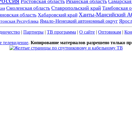
Россия
Ростовская область
Рязанская область
Самарская
Ставропольский край
Смоленская область
Тамбовская о
кия
Ханты-Мансийский А
яновская область
Хабаровский край
Яросл
Ямало-Ненецкий автономный округ
тонская Республика
дничество
|
Партнеры
|
ТВ программа
|
О сайте
|
Оптовикам
|
Кон
 телевидение
.
Копирование материалов разрешено только пр