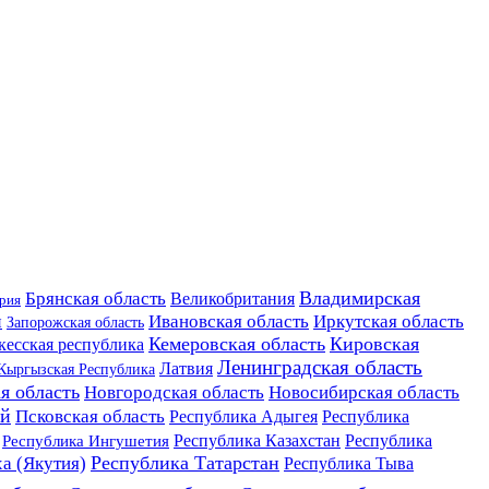
Владимирская
Брянская область
Великобритания
рия
й
Ивановская область
Иркутская область
Запорожская область
Кемеровская область
Кировская
кесская республика
Ленинградская область
Латвия
Кыргызская Республика
я область
Новосибирская область
Новгородская область
ай
Псковская область
Республика Адыгея
Республика
Республика Казахстан
Республика Ингушетия
Республика
Республика Татарстан
а (Якутия)
Республика Тыва