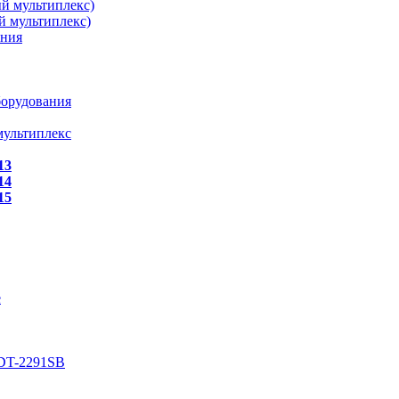
й мультиплекс)
й мультиплекс)
ения
борудования
мультиплекс
13
14
15
е
DT-2291SB