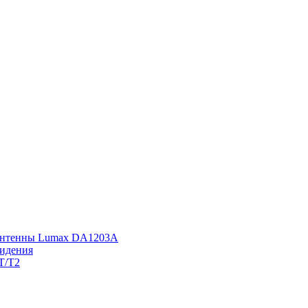
 антенны Lumax DA1203А
видения
T/T2