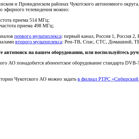
нском и Провиденском районах Чукотского автономного округа. 
о эфирного телевидения можно:
астота приема 514 МГц;
 частота приема 498 МГц;
аналов
первого мультиплекса
: первый канал, Россия 1, Россия 2,
аналами
второго мультиплекса
: Рен-ТВ, Спас, СТС, Домашний, Т
те автопоиск на вашем оборудовании, или воспользуйтесь р
ого АО понадобится абонентское оборудование стандарта DVB-
итории Чукотского АО можно задать
в филиал РТРС «Сибирский