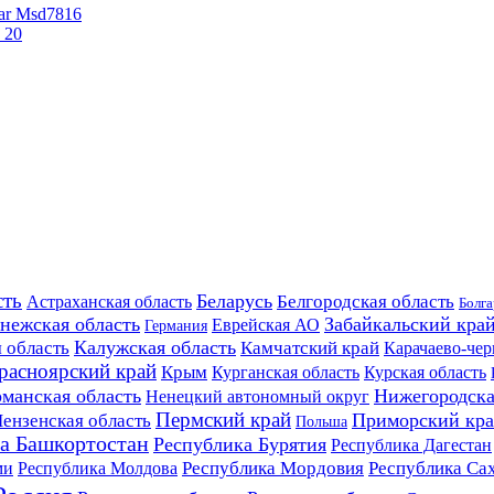
ar Msd7816
 20
сть
Беларусь
Белгородская область
Астраханская область
Болга
нежская область
Забайкальский кра
Еврейская АО
Германия
Калужская область
 область
Камчатский край
Карачаево-чер
расноярский край
Крым
Курская область
Курганская область
манская область
Нижегородска
Ненецкий автономный округ
Пермский край
Приморский кр
ензенская область
Польша
а Башкортостан
Республика Бурятия
Республика Дагестан
Республика Мордовия
Республика Сах
ми
Республика Молдова