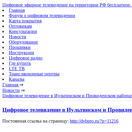
Цифровое эфирное телевидение на территории РФ бесплатное. 
Главная
Форум о цифровом телевидении
Карта покрытия
Оптовикам
Консультации
Новости
Оборудование
Прошивки
Инструкции
Цифровое радио
Где купить
LTE ТВ
Трансляционные центры
Каналы
Главная
⇒
Новости
⇒
Цифровое телевидение в Иультинском и Провиденском района
Цифровое телевидение в Иультинском и Провиде
Постоянная ссылка на страницу:
http://dvbpro.ru/?p=11216