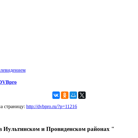
елевидением
 DVBpro
на страницу:
http://dvbpro.ru/?p=11216
 в Иультинском и Провиденском районах "