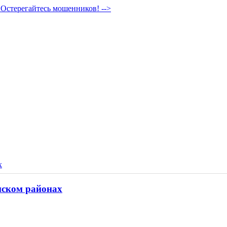
Остерегайтесь мошенников! -->
х
нском районах