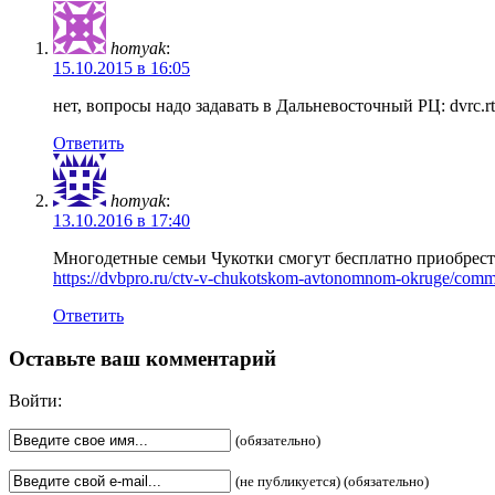
homyak
:
15.10.2015 в 16:05
нет, вопросы надо задавать в Дальневосточный РЦ: dvrc.rt
Ответить
homyak
:
13.10.2016 в 17:40
Многодетные семьи Чукотки смогут бесплатно приобрест
https://dvbpro.ru/ctv-v-chukotskom-avtonomnom-okruge/co
Ответить
Оставьте ваш комментарий
Войти:
(обязательно)
(не публикуется) (обязательно)