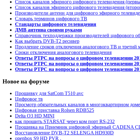
Список каналов эфирного цифрового телевидения (первы
Список каналов эфирного цифрового телевидения (второ
Производители антенн для цифрового эфирного телевид
Словарь терминов цифрового ТВ
Стандарты цифрового телевидения
ДМВ антенна своими руками
Справочник техподдержки производителей цифрового о
Как выбрать DVB-T2 ресивер
Продление сроков отключения аналогового ТВ и третий 
Сроки отключения аналогового телевидения
Ответы РТРС на вопросы о цифровом телевидении 20
Ответы РТРС на вопросы о цифровом телевидении 20
Ответы РТРС на вопросы о цифровом телевидении 20
Новое на форуме
Прошивку для SatCom T510 avc
Цифровое тв
Просмотр обязательных каналов в многоквартирном дом
Цифровая приставка Rolsen RDB525
Delta O3 HD MINI
как прошить STARSAT через ком порт RS-232
Прошивка на Приемник цифровой эфирный CADENA C
Восстановление DVB-T2 SELENGA HD930D
openbox S9 HD PVR .