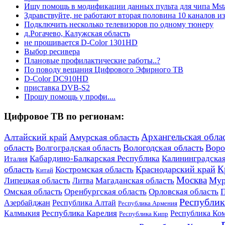
Ищу помощь в модификации данных пульта для чипа Mst
Здравствуйте, не работают вторая половина 10 каналов из
Подключить несколько телевизоров по одному тюнеру
д.Рогачево, Калужская область
не прошивается D-Color 1301HD
Выбор ресивера
Плановые профилактические работы..?
По поводу вещания Цифрового Эфирного ТВ
D-Color DC910HD
приставка DVB-S2
Прошу помощь у профи....
Цифровое ТВ по регионам:
Архангельская обла
Алтайский край
Амурская область
область
Вологодская область
Воро
Волгоградская область
Кабардино-Балкарская Республика
Калининградская
Италия
К
область
Краснодарский край
Костромская область
Китай
Москва
Мур
Липецкая область
Магаданская область
Литва
Омская область
Оренбургская область
Орловская область
П
Республик
Азербайджан
Республика Алтай
Республика Армения
Республика Карелия
Калмыкия
Республика Ко
Республика Кипр