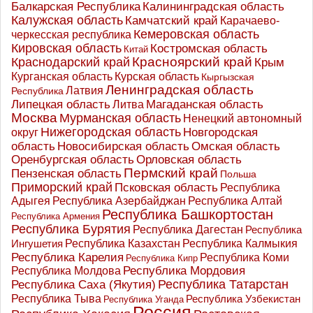
Калининградская область
Балкарская Республика
Калужская область
Камчатский край
Карачаево-
Кемеровская область
черкесская республика
Кировская область
Костромская область
Китай
Красноярский край
Краснодарский край
Крым
Курганская область
Курская область
Кыргызская
Ленинградская область
Латвия
Республика
Липецкая область
Магаданская область
Литва
Москва
Мурманская область
Ненецкий автономный
Нижегородская область
округ
Новгородская
Новосибирская область
область
Омская область
Оренбургская область
Орловская область
Пермский край
Пензенская область
Польша
Приморский край
Псковская область
Республика
Адыгея
Республика Азербайджан
Республика Алтай
Республика Башкортостан
Республика Армения
Республика Бурятия
Республика Дагестан
Республика
Республика Казахстан
Ингушетия
Республика Калмыкия
Республика Карелия
Республика Коми
Республика Кипр
Республика Мордовия
Республика Молдова
Республика Татарстан
Республика Саха (Якутия)
Республика Тыва
Республика Узбекистан
Республика Уганда
Россия