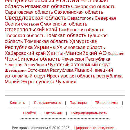
Республика Хакасия
Ростовская
область
Рязанская область
Самарская область
Саратовская область
Сахалинская область
Свердловская область
Северная
Севастополь
Осетия
Смоленская область
Словакия
Ставропольский край
Тамбовская область
Томская область
Тверская область
Тульская
Удмуртская
Тюменская область
область
Украина
Республика
Ульяновская область
Ханты-Мансийский АО
Хабаровский край
Хорватия
Челябинская область
Чеченская Республика
Чешская Республика
Чукотский автономный округ
Ямало-Ненецкий
Эстонская Республика
Швейцария
Ярославская область
республика
автономный округ
Марий Эл
республика Чувашия
Контакты
|
Сотрудничество
|
Партнеры
|
ТВ программа
|
О сайте
|
Оптовикам
|
Конфиденциальность
Все права защищены © 2010-2026,
Цифровое телевидение
.