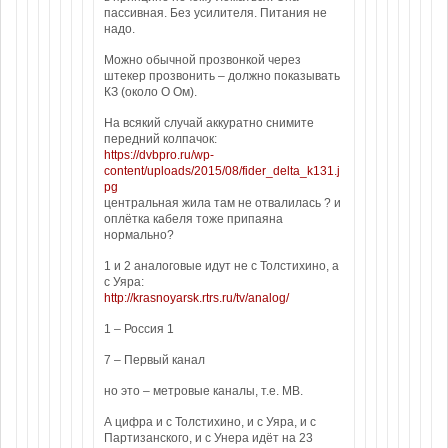
пассивная. Без усилителя. Питания не
надо.
Можно обычной прозвонкой через
штекер прозвонить – должно показывать
КЗ (около О Ом).
На всякий случай аккуратно снимите
передний колпачок:
https://dvbpro.ru/wp-
content/uploads/2015/08/fider_delta_k131.j
pg
центральная жила там не отвалилась ? и
оплётка кабеля тоже припаяна
нормально?
1 и 2 аналоговые идут не с Толстихино, а
с Уяра:
http://krasnoyarsk.rtrs.ru/tv/analog/
1 – Россия 1
7 – Первый канал
но это – метровые каналы, т.е. МВ.
А цифра и с Толстихино, и с Уяра, и с
Партизанского, и с Унера идёт на 23