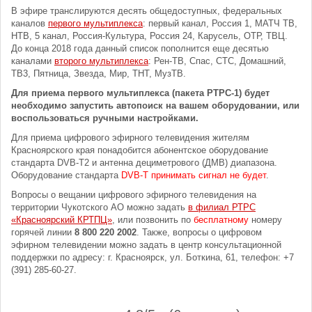
В эфире транслируются десять общедоступных, федеральных
каналов
первого мультиплекса
: первый канал, Россия 1, МАТЧ ТВ,
НТВ, 5 канал, Россия-Культура, Россия 24, Карусель, ОТР, ТВЦ.
До конца 2018 года данный список пополнится еще десятью
каналами
второго мультиплекса
: Рен-ТВ, Спас, СТС, Домашний,
ТВ3, Пятница, Звезда, Мир, ТНТ, МузТВ.
Для приема первого мультиплекса (пакета РТРС-1) будет
необходимо запустить автопоиск на вашем оборудовании, или
воспользоваться ручными настройками.
Для приема цифрового эфирного телевидения жителям
Красноярского края понадобится абонентское оборудование
стандарта DVB-T2 и антенна дециметрового (ДМВ) диапазона.
Оборудование стандарта
DVB-T принимать сигнал не будет
.
Вопросы о вещании цифрового эфирного телевидения на
территории Чукотского АО можно задать
в филиал РТРС
«Красноярский КРТПЦ»
, или позвонить по
бесплатному
номеру
горячей линии
8 800 220 2002
. Также, вопросы о цифровом
эфирном телевидении можно задать в центр консультационной
поддержки по адресу: г. Красноярск, ул. Боткина, 61, телефон: +7
(391) 285-60-27.