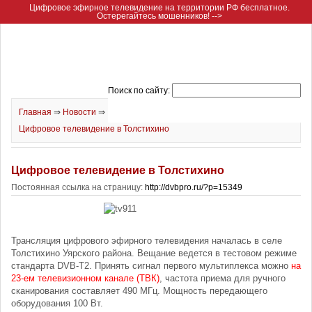
Цифровое эфирное телевидение на территории РФ бесплатное.
Остерегайтесь мошенников! -->
Поиск по сайту:
Главная
⇒
Новости
⇒
Цифровое телевидение в Толстихино
Цифровое телевидение в Толстихино
Постоянная ссылка на страницу:
http://dvbpro.ru/?p=15349
Трансляция цифрового эфирного телевидения началась в селе
Толстихино Уярского района. Вещание ведется в тестовом режиме
стандарта DVB-T2. Принять сигнал первого мультиплекса можно
на
23-ем телевизионном канале (ТВК)
, частота приема для ручного
сканирования составляет 490 МГц. Мощность передающего
оборудования 100 Вт.