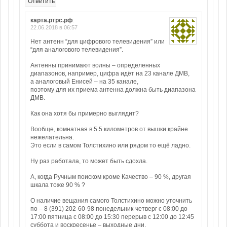
Ответить
карта.ртрс.рф
:
22.06.2018 в 06:57
Нет антенн “для цифрового телевидения” или
“для аналогового телевидения”.
Антенны принимают волны – определенных
диапазонов, например, цифра идёт на 23 канале ДМВ,
а аналоговый Енисей – на 35 канале,
поэтому для их приема антенна должна быть диапазона
ДМВ.
Как она хотя бы примерно выглядит?
Вообще, комнатная в 5.5 километров от вышки крайне
нежелательна.
Это если в самом Толстихино или рядом то ещё ладно.
Ну раз работала, то может быть сдохла.
А, когда Ручным поиском кроме Качество – 90 %, другая
шкала тоже 90 % ?
О наличие вещания самого Толстихино можно уточнить
по – 8 (391) 202-60-98 понедельник-четверг с 08:00 до
17:00 пятница с 08:00 до 15:30 перерыв с 12:00 до 12:45
суббота и воскресенье – выходные дни.