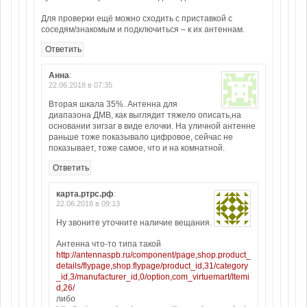
Для проверки ещё можно сходить с приставкой с
соседям/знакомым и подключиться – к их антеннам.
Ответить
Анна
:
22.06.2018 в 07:35
Вторая шкала 35%. Антенна для
диапазона ДМВ, как выглядит тяжело описать,на
основании зигзаг в виде елочки. На уличной антенне
раньше тоже показывало цифровое, сейчас не
показывает, тоже самое, что и на комнатной.
Ответить
карта.ртрс.рф
:
22.06.2018 в 09:13
Ну звоните уточните наличие вещания.
Антенна что-то типа такой
http://antennaspb.ru/component/page,shop.product_
details/flypage,shop.flypage/product_id,31/category
_id,3/manufacturer_id,0/option,com_virtuemart/Itemi
d,26/
либо