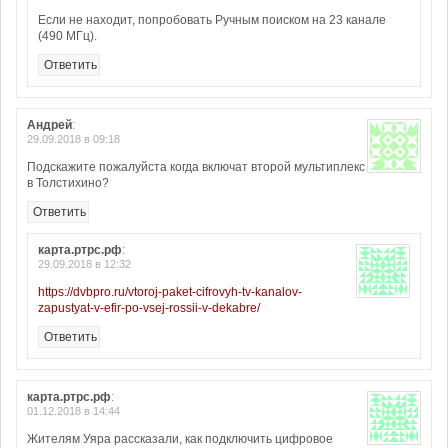
Если не находит, попробовать Ручным поиском на 23 канале
(490 МГц).
Ответить
Андрей
:
29.09.2018 в 09:18
Подскажите пожалуйста когда включат второй мультиплекс
в Толстихино?
Ответить
карта.ртрс.рф
:
29.09.2018 в 12:32
https://dvbpro.ru/vtoroj-paket-cifrovyh-tv-kanalov-
zapustyat-v-efir-po-vsej-rossii-v-dekabre/
Ответить
карта.ртрс.рф
:
01.12.2018 в 14:44
Жителям Уяра рассказали, как подключить цифровое