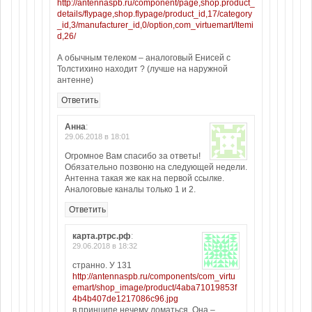
http://antennaspb.ru/component/page,shop.product_
details/flypage,shop.flypage/product_id,17/category
_id,3/manufacturer_id,0/option,com_virtuemart/Itemi
d,26/
А обычным телеком – аналоговый Енисей с
Толстихино находит ? (лучше на наружной
антенне)
Ответить
Анна
:
29.06.2018 в 18:01
Огромное Вам спасибо за ответы!
Обязательно позвоню на следующей недели.
Антенна такая же как на первой ссылке.
Аналоговые каналы только 1 и 2.
Ответить
карта.ртрс.рф
:
29.06.2018 в 18:32
странно. У 131
http://antennaspb.ru/components/com_virtu
emart/shop_image/product/4aba71019853f
4b4b407de1217086c96.jpg
в принципе нечему ломаться. Она –