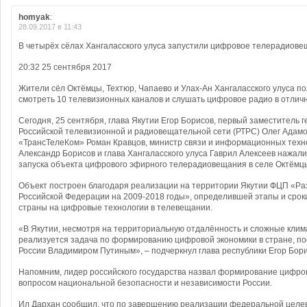
homyak
:
28.09.2017 в 11:43
В четырёх сёлах Хангаласского улуса запустили цифровое телерадиов
20:32 25 сентября 2017
Жители сёл Октёмцы, Техтюр, Чапаево и Улах-Ан Хангаласского улуса п
смотреть 10 телевизионных каналов и слушать цифровое радио в отличн
Сегодня, 25 сентября, глава Якутии Егор Борисов, первый заместитель 
Российской телевизионной и радиовещательной сети (РТРС) Олег Адамо
«ТрансТелеКом» Роман Кравцов, министр связи и информационных техн
Александр Борисов и глава Хангаласского улуса Гаврил Алексеев нажали
запуска объекта цифрового эфирного телерадиовещания в селе Октёмц
Объект построен благодаря реализации на территории Якутии ФЦП «Р
Российской Федерации на 2009-2018 годы», определившей этапы и сро
страны на цифровые технологии в телевещании.
«В Якутии, несмотря на территориальную отдалённость и сложные клим
реализуется задача по формированию цифровой экономики в стране, п
России Владимиром Путиным», ­– подчеркнул глава республики Егор Бори
Напомним, лидер российского государства назвал формирование цифров
вопросом национальной безопасности и независимости России.
Ил Дархан сообщил, что по завершению реализации федеральной целе