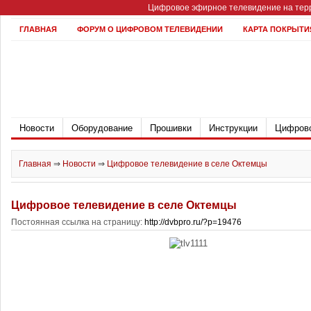
Цифровое эфирное телевидение на терр
ГЛАВНАЯ
ФОРУМ О ЦИФРОВОМ ТЕЛЕВИДЕНИИ
КАРТА ПОКРЫТИ
Новости
Оборудование
Прошивки
Инструкции
Цифрово
Главная
⇒
Новости
⇒
Цифровое телевидение в селе Октемцы
Цифровое телевидение в селе Октемцы
Постоянная ссылка на страницу:
http://dvbpro.ru/?p=19476