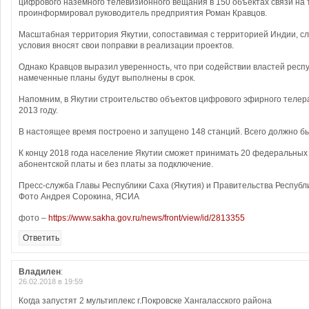
цифрового наземного телевизионного вещания в 150 объектах связи на 
проинформировал руководитель предприятия Роман Кравцов.
Масштабная территория Якутии, сопоставимая с территорией Индии, с
условия вносят свои поправки в реализации проектов.
Однако Кравцов выразил уверенность, что при содействии властей респу
намеченные планы будут выполнены в срок.
Напомним, в Якутии строительство объектов цифрового эфирного теле
2013 году.
В настоящее время построено и запущено 148 станций. Всего должно бы
К концу 2018 года население Якутии сможет принимать 20 федеральных
абонентской платы и без платы за подключение.
Пресс-служба Главы Республики Саха (Якутия) и Правительства Республи
Фото Андрея Сорокина, ЯСИА
фото –
https://www.sakha.gov.ru/news/front/view/id/2813355
Ответить
Владилен
:
26.02.2018 в 19:59
Когда запустят 2 мультиплекс г.Покровске Хангаласского района