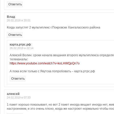
Ответить
Влад
:
26.02.2018 в 20:01
Когда запустят 2 мультиплекс г.Покровске Хангаласского района
Ответить
карта.ртрс.рф
:
26.02.2018 в 22:14
Алексей Волин: сроки начала вещания второго мультиплекса определ
телеканалы:
https://www.youtube.com/watch?v=koLHWQpQn7o
А пока если только с Якутска попробовать – карта.ртрс.рф
Ответить
алексей
:
24.02.2019 в 07:33
1 пакет хорошо показывает, но вот 2 пакет иногда вещает иногда нет, жи
настроением, и это очень плохо, когда же настроют нормально чтобы п