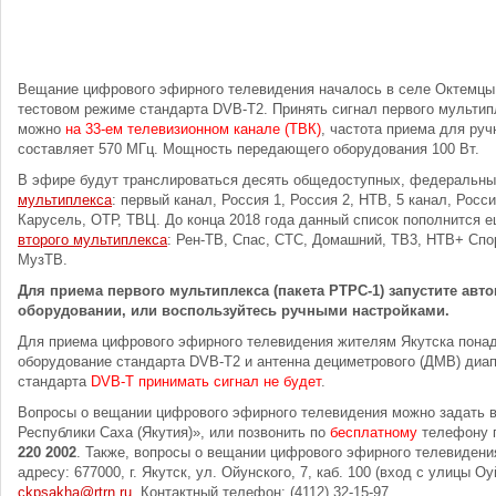
Вещание цифрового эфирного телевидения началось в селе Октемцы
тестовом режиме стандарта DVB-T2. Принять сигнал первого мультип
можно
на 33-ем телевизионном канале (ТВК)
, частота приема для руч
составляет 570 МГц. Мощность передающего оборудования 100 Вт.
В эфире будут транслироваться десять общедоступных, федеральн
мультиплекса
: первый канал, Россия 1, Россия 2, НТВ, 5 канал, Росс
Карусель, ОТР, ТВЦ. До конца 2018 года данный список пополнится 
второго мультиплекса
: Рен-ТВ, Спас, СТС, Домашний, ТВ3, НТВ+ Спор
МузТВ.
Для приема первого мультиплекса (пакета РТРС-1) запустите авт
оборудовании, или воспользуйтесь ручными настройками.
Для приема цифрового эфирного телевидения жителям Якутска понад
оборудование стандарта DVB-T2 и антенна дециметрового (ДМВ) диа
стандарта
DVB-T принимать сигнал не будет
.
Вопросы о вещании цифрового эфирного телевидения можно задать
Республики Саха (Якутия)», или позвонить по
бесплатному
телефону 
220 2002
. Также, вопросы о вещании цифрового эфирного телевидени
адресу: 677000, г. Якутск, ул. Ойунского, 7, каб. 100 (вход с улицы Оуй
ckpsakha@rtrn.ru
. Контактный телефон: (4112) 32-15-97.