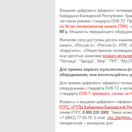
Вещание цифрового эфирного телевиден
Кабардино-Балкарской Республики. Тран
тестовом режиме стандарта DVB-T2. Пр
на 34-ом телевизионном канале (ТВК)
, 
МГц
. Мощность передающего оборудов
Жителям села доступны десять канал
канал», «Россия-1», «Россия-2», НТВ, «
«Карусель», «Общественное телевидени
еще десятью каналами
второго мульти
“Пятница”, “Звезда”, “Мир”, “ТНТ”, “МузТ
Для приема первого мультиплекса (па
оборудовании, или воспользуйтесь 
Для приема цифрового эфирного телев
оборудование стандарта DVB-T2 и анте
стандарта
DVB-T принимать сигнал не 
Вопросы о вещании цифрового эфирног
РТРС «РТПЦ Кабардино-Балкарской Ре
линии РТРС
8 800 220 2002
. Также можн
+7 (8662) 77-58-78. E-mail:
ckp_kbr@rtrn.
понедельник – выходные дни