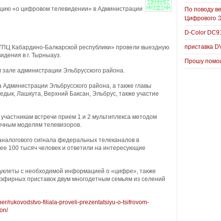
ацию «о цифровом телевидении» в Администрации
По поводу в
Цифрового 
D-Color DC
приставка D
ТПЦ Кабардино-Балкарской республики» провели выездную
дения в г. Тырныауз.
Прошу помощ
 зале администрации Эльбрусского района.
 Администрации Эльбрусского района, а также главы
едык, Лашкута, Верхний Баксан, Эльбрус, также участие
частникам встречи прием 1 и 2 мультиплекса методом
ичным моделям телевизоров.
аналогового сигнала федеральных телеканалов в
ее 100 тысяч человек и ответили на интересующие
буклеты с необходимой информацией о «цифре», также
 эфирных приставок двум многодетным семьям из селений
aper/rukovodstvo-filiala-proveli-prezentatsiyu-o-tsifrovom-
on/