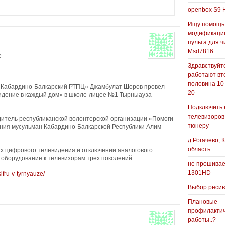
openbox S9 
Ищу помощь
модификаци
пульта для ч
Msd7816
е
Здравствуйте
работают вт
половина 10
«Кабардино-Балкарский РТПЦ» Джамбулат Шоров провел
20
идение в каждый дом» в школе-лицее №1 Тырныауза
Подключить 
телевизоров
дитель республиканской волонтерской организации «Помоги
тюнеру
ения мусульман Кабардино-Балкарской Республики Алим
д.Рогачево, 
область
х цифрового телевидения и отключении аналогового
оборудование к телевизорам трех поколений.
не прошивае
1301HD
tsifru-v-tyrnyauze/
Выбор реси
Плановые
профилакти
работы..?