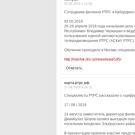
05.05.2016 в 21:59
Сотрудники филиала РТРС в Кабардино-
05.05.2016
26-28 апреля 2016 года начальник цех
Республики» Владимир Черкашин и вед
пользованию единой автоматизированно
телерадиовещания РТРС (АСКиУ РТРС).
Обучение проходило в Москве специали
http://nalchik.rtrs.ru/news/read/195/
Ответить
карта.ртрс.рф
:
17.08.2018 в 20:11
Специалисты РТРС рассказали о «цифре
17 / 08 / 2018
14 августа заместитель директора фил
Джамбулат Шоров провел выездную през
поселении Кенделен Эльбрусского райо
В презентации приняли участие предст