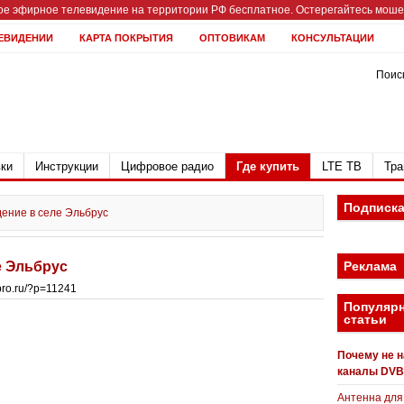
е эфирное телевидение на территории РФ бесплатное. Остерегайтесь мошен
ЕВИДЕНИИ
КАРТА ПОКРЫТИЯ
ОПТОВИКАМ
КОНСУЛЬТАЦИИ
Поиск
ки
Инструкции
Цифровое радио
Где купить
LTE ТВ
Тра
Подписк
ение в селе Эльбрус
е Эльбрус
Реклама
bpro.ru/?p=11241
Популяр
статьи
Почему не 
каналы DVB
Антенна для