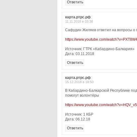
Ответить
карта.ртрс.рф
:
11.11.2018 в 03:38
Сафудин Жиляев ответил на вопросы о
https://www.youtube.com/watch?v=PXT8W
Источник: ГТРК «Кабардино-Балкария»
Дата: 03.11.2018
Ответить
карта.ртрс.рф
:
15.12.2018 в 18:50
В Кабардино-Балкарской Республике по
помогут волонтёры
https://www.youtube.com/watch?v=HQV_v
Источник: 1 КБР
Дата: 06.12.18
Ответить