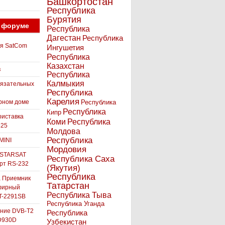
Башкортостан
Республика
Бурятия
 форуме
Республика
Дагестан
Республика
ля SatCom
Ингушетия
Республика
Казахстан
в
Республика
Калмыкия
бязательных
Республика
Карелия
рном доме
Республика
Республика
Кипр
иставка
Коми
Республика
525
Молдова
Республика
MINI
Мордовия
 STARSAT
Республика Саха
орт RS-232
(Якутия)
Республика
а Приемник
Татарстан
фирный
Республика Тыва
-2291SB
Республика Уганда
ние DVB-T2
Республика
D930D
Узбекистан