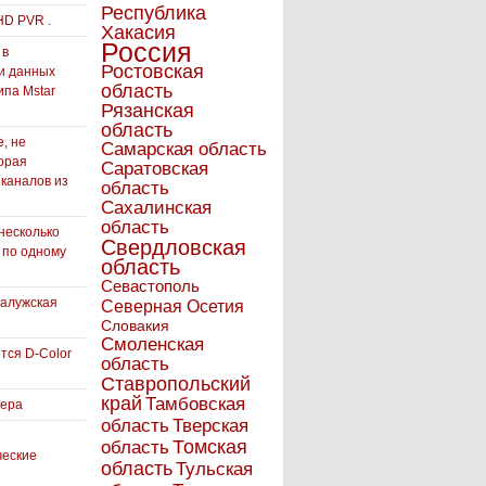
Республика
HD PVR .
Хакасия
Россия
 в
Ростовская
и данных
область
ипа Mstar
Рязанская
область
, не
Самарская область
орая
Саратовская
 каналов из
область
Сахалинская
область
несколько
Свердловская
 по одному
область
Севастополь
Калужская
Северная Осетия
Словакия
Смоленская
тся D-Color
область
Ставропольский
край
Тамбовская
вера
область
Тверская
Томская
область
ческие
область
Тульская