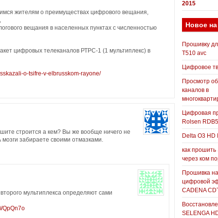
2015
имся жителям о преимуществах цифрового вещания,
,
Новое на
огового вещания в населенных пунктах с численностью
Прошивку д
кет цифровых телеканалов РТРС-1 (1 мультиплекс) в
T510 avc
Цифровое т
s-rasskazali-o-tsifre-v-elbrusskom-rayone/
Просмотр о
каналов в
многокварти
Цифровая пр
Rolsen RDB
ишите строится а кем? Вы же вообще ничего не
Delta O3 HD 
А мозги забираете своими отмазками.
как прошить
через ком п
Прошивка н
цифровой э
CADENA CDT
 второго мультиплекса определяют сами
Восстановле
HWQpQn7o
SELENGA H