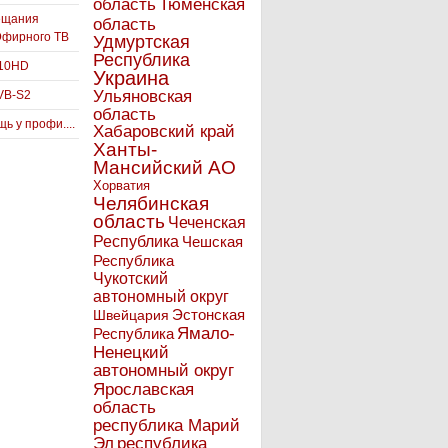
Тюменская
область
ещания
область
Эфирного ТВ
Удмуртская
Республика
910HD
Украина
Ульяновская
VB-S2
область
ь у профи....
Хабаровский край
Ханты-
Мансийский АО
Хорватия
Челябинская
область
Чеченская
Республика
Чешская
Республика
Чукотский
автономный округ
Эстонская
Швейцария
Ямало-
Республика
Ненецкий
автономный округ
Ярославская
область
республика Марий
Эл
республика