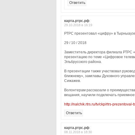
Ответить
карта.ртрс.рф
:
29.10.2018 в 16:19
РТРС презентовал «цифру» в Тырныауз
29 / 10 / 2018
Заместитель директора филиала РТРС 
презентацию по теме «Цифровое телев
Эльбрусского района.
В презентации также участвовал руково
ближнему», замглавы Духовного управл
Сижажев.
Волонтерам рассказали о преимущества
вещания, научили подключать приемное 
http://nalchik.rtrs.ru/tv/ckp/rtrs-prezentoval-
Ответить
карта.ртрс.рф
:
08.11.2018 в 18:30