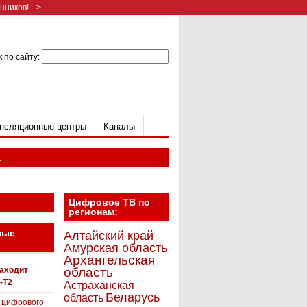
ников! -->
 по сайту:
нсляционные центры
Каналы
а
Цифровое ТВ по
регионам:
ные
Алтайский край
Амурская область
Архангельская
находит
область
-T2
Астраханская
Беларусь
область
 цифрового