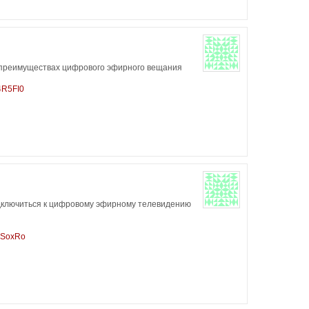
 преимуществах цифрового эфирного вещания
4R5FI0
дключиться к цифровому эфирному телевидению
5SoxRo