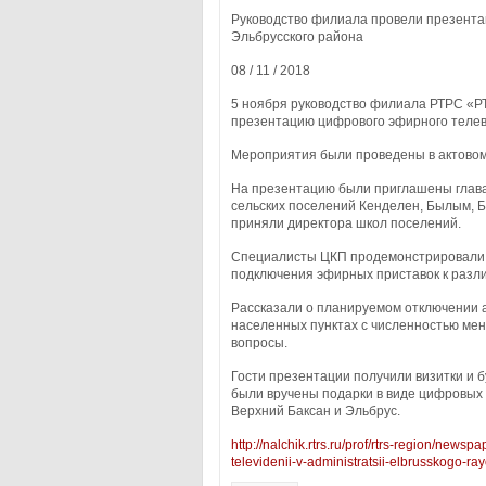
Руководство филиала провели презент
Эльбрусского района
08 / 11 / 2018
5 ноября руководство филиала РТРС «Р
презентацию цифрового эфирного телеви
Мероприятия были проведены в актовом
На презентацию были приглашены глава
сельских поселений Кенделен, Былым, Б
приняли директора школ поселений.
Специалисты ЦКП продемонстрировали у
подключения эфирных приставок к разл
Рассказали о планируемом отключении 
населенных пунктах с численностью мен
вопросы.
Гости презентации получили визитки и 
были вручены подарки в виде цифровых
Верхний Баксан и Эльбрус.
http://nalchik.rtrs.ru/prof/rtrs-region/newsp
televidenii-v-administratsii-elbrusskogo-ray