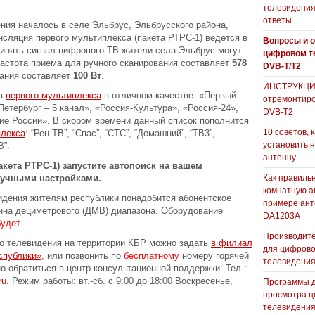
телевидения
ответы
ия началось в селе Эльбрус, Эльбрусского района,
сляция первого мультиплекса (пакета РТРС-1) ведется в
Вопросы и о
инять сигнал цифрового ТВ жители села Эльбрус могут
цифровом т
частота приема для ручного сканирования составляет
578
DVB-T/T2
ания составляет
100 Вт
.
ИНСТРУКЦИЯ
ов
первого мультиплекса
в отличном качестве: «Первый
отремонтиро
Петербург – 5 канал», «Россия-Культура», «Россия-24»,
DVB-T2
е России». В скором времени данный список пополнится
10 советов, 
плекса
: “Рен-ТВ”, “Спас”, “СТС”, “Домашний”, “ТВ3”,
установить 
В”.
антенну
кета РТРС-1) запустите автопоиск на вашем
ручными настройками.
Как правиль
комнатную а
идения жителям республики понадобится абонентское
примере ан
нна дециметрового (ДМВ) диапазона. Оборудование
DA1203А
будет
.
Производите
о телевидения на территории КБР можно задать
в филиал
для цифрово
спублики»
, или позвонить по
бесплатному
номеру горячей
телевидени
о обратиться в центр консультационной поддержки: Тел.:
ru
. Режим работы: вт.-сб. с 9:00 до 18:00 Воскресенье,
Программы 
просмотра ц
телевидения