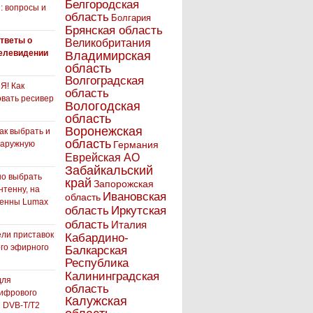
Белгородская
: вопросы и
область
Болгария
Брянская область
тветы о
Великобритания
елевидении
Владимирская
область
Волгоградская
! Как
область
вать ресивер
Вологодская
область
Воронежская
как выбрать и
область
наружную
Германия
Еврейская АО
Забайкальский
но выбрать
край
Запорожская
нтенну, на
Ивановская
область
тенны Lumax
Иркутская
область
область
Италия
ли приставок
Кабардино-
го эфирного
Балкарская
я
Республика
Калининградская
для
область
ифрового
Калужская
 DVB-T/T2