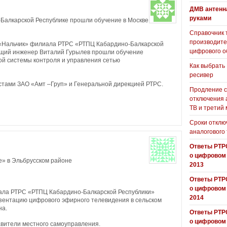
ДМВ антенн
руками
Балкарской Республике прошли обучение в Москве
Справочник 
производит
а «Нальчик» филиала РТРС «РТПЦ Кабардино-Балкарской
цифрового о
ущий инженер Виталий Гурылев прошли обучение
й системы контроля и управления сетью
Как выбрать
ресивер
стами ЗАО «Амт –Груп» и Генеральной дирекцией РТРС.
Продление с
отключения 
ТВ и третий
Сроки отклю
аналогового
Ответы РТР
о цифровом
» в Эльбрусском районе
2013
Ответы РТР
о цифровом
иала РТРС «РТПЦ Кабардино-Балкарской Республики»
2014
ентацию цифрового эфирного телевидения в сельском
на.
Ответы РТР
о цифровом
авители местного самоуправления.