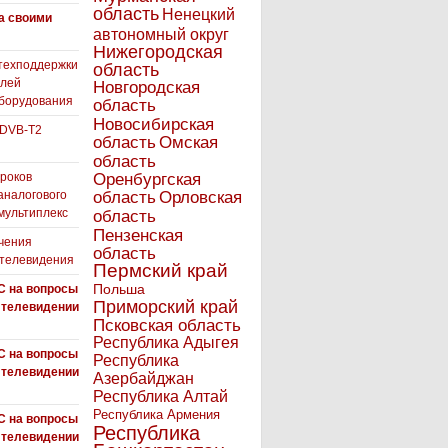
область
Ненецкий
а своими
автономный округ
Нижегородская
техподдержки
область
елей
Новгородская
борудования
область
Новосибирская
 DVB-T2
область
Омская
область
роков
Оренбургская
аналогового
область
Орловская
 мультиплекс
область
Пензенская
чения
область
 телевидения
Пермский край
Польша
С на вопросы
Приморский край
 телевидении
Псковская область
Республика Адыгея
С на вопросы
Республика
 телевидении
Азербайджан
Республика Алтай
Республика Армения
С на вопросы
Республика
 телевидении