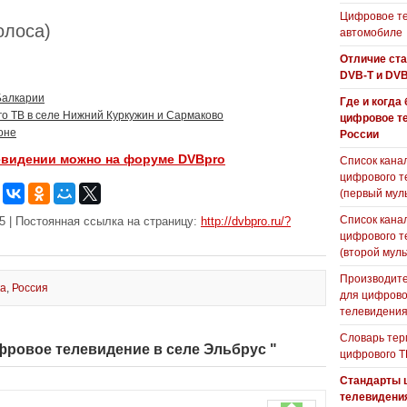
Цифровое те
голоса)
автомобиле
Отличие ст
DVB-T и DVB
Балкарии
Где и когда
о ТВ в селе Нижний Куркужин и Сармаково
цифровое т
оне
России
евидении можно на форуме DVBpro
Список кана
цифрового т
(первый мул
Список кана
5 | Постоянная ссылка на страницу:
http://dvbpro.ru/?
цифрового т
(второй муль
Производите
ка
,
Россия
для цифрово
телевидени
Словарь тер
фровое телевидение в селе Эльбрус "
цифрового Т
Стандарты 
телевидени