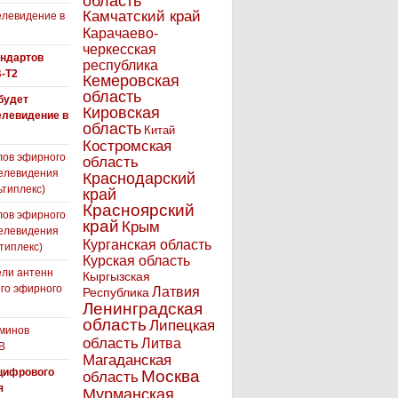
область
Камчатский край
левидение в
Карачаево-
черкесская
андартов
республика
-T2
Кемеровская
область
 будет
Кировская
елевидение в
область
Китай
Костромская
лов эфирного
область
елевидения
Краснодарский
ьтиплекс)
край
Красноярский
лов эфирного
край
Крым
елевидения
Курганская область
типлекс)
Курская область
ли антенн
Кыргызская
го эфирного
Латвия
Республика
я
Ленинградская
область
Липецкая
минов
область
Литва
В
Магаданская
цифрового
Москва
область
я
Мурманская