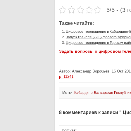
5/5 - (3 
Также читайте:
Цифровое телевидение в Кабардино-
Запуск трансляции цифрового эфирног
Цифровое телевидение в Терском рай
Задать вопросы о цифровом тел
Автор: Александр Воробьёв, 16 Окт 201
p=11241
Метки:
Кабардино-Балкарская Республи
8 комментариев к записи " Ци
homyak
: