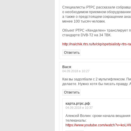
Специалисты РТРС рассказали собравш
о необходимом приемном оборудовании
а также о предстоящем сокращении анал
менее 100 тысяч человек.
Объект РТРС «Кенделен» транслирует па
стандарте DVB-T2 на 34 ТВК.
http://nalchik.rtrs.ru/tv/ckp/spetsialisty-rtr
Ответить
Вася
:
04.09.2018 в 10:27
Как вы задолбали с 2 мультифлексом. П
делаете. Нужно хотя бы писать правду. 
Ответить
карта.ртрс.рф
:
04.09.2018 в 10:37
Алексей Волин: сроки начала вещания
телеканалы:
https://www.youtube.com/watch?v=koL