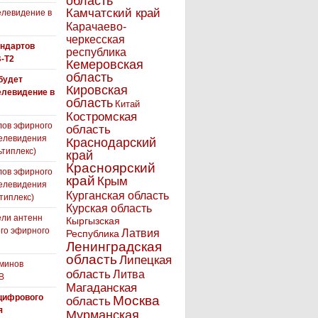
область
Камчатский край
левидение в
Карачаево-
черкесская
андартов
республика
-T2
Кемеровская
область
 будет
Кировская
елевидение в
область
Китай
Костромская
лов эфирного
область
елевидения
Краснодарский
ьтиплекс)
край
Красноярский
лов эфирного
край
Крым
елевидения
Курганская область
типлекс)
Курская область
ли антенн
Кыргызская
го эфирного
Латвия
Республика
я
Ленинградская
область
Липецкая
минов
область
Литва
В
Магаданская
цифрового
Москва
область
я
Мурманская