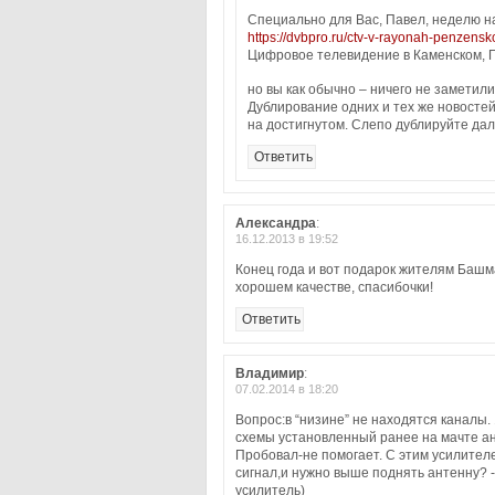
Специально для Вас, Павел, неделю н
https://dvbpro.ru/ctv-v-rayonah-penzensk
Цифровое телевидение в Каменском, 
но вы как обычно – ничего не заметили
Дублирование одних и тех же новостей
на достигнутом. Слепо дублируйте дал
Ответить
Александра
:
16.12.2013 в 19:52
Конец года и вот подарок жителям Башма
хорошем качестве, спасибочки!
Ответить
Владимир
:
07.02.2014 в 18:20
Вопрос:в “низине” не находятся каналы
схемы установленный ранее на мачте а
Пробовал-не помогает. С этим усилителе
сигнал,и нужно выше поднять антенну? -
усилитель)