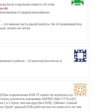
азад была отдельная новость об этом:
oy-obl
Пачелмском и Сердобском районах
.
 – это важная часть вашей работы. Не останавливайтесь
ьше, ничего не читая.
ковского района – 10 каналов бесплатно в
. 1)При подключении DVB-T2 нужно ли исключать из
нтенны усилитель (например ANPREI SWA-777\LUX)?
м 1 и 2 прогр. кое-как идут(без DVB), 2)Может слабый
на “бугре” данный DVB работает(но не знаю есть ли там