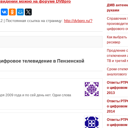
евидении можно на форуме DVBpro
ДМВ антенн
руками
Справочник 
2 | Постоянная ссылка на страницу:
http://dvbpro.ru/?
производит
цифрового о
Как выбрать
ресивер
Продление с
отключения 
 Цифровое телевидение в Пензенской
ТВ и третий
Сроки отклю
аналогового
Ответы РТР
о цифровом
2013
аря 2009 года и по сей день нет. Одни слова
Ответы РТР
о цифровом
2014
Ответы РТР
о цифровом