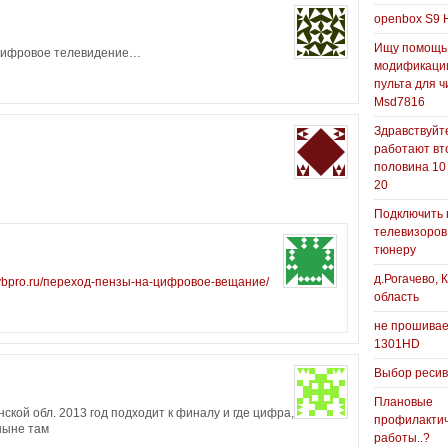
openbox S9 
Ищу помощь
 цифровое телевидение…
модификаци
пульта для ч
Msd7816
Здравствуйте
работают вт
половина 10
20
Подключить 
телевизоров
тюнеру
д.Рогачево, 
/dvbpro.ru/переход-пензы-на-цифровое-вещание/
область
не прошивае
1301HD
Выбор реси
Плановые
ской обл. 2013 год подходит к финалу и где цифра,
профилакти
 ныне там
работы..?