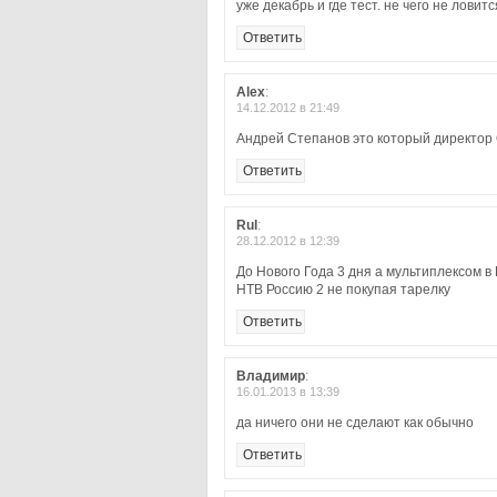
уже декабрь и где тест. не чего не ловит
Ответить
Alex
:
14.12.2012 в 21:49
Андрей Степанов это который директор 
Ответить
Rul
:
28.12.2012 в 12:39
До Нового Года 3 дня а мультиплексом в
НТВ Россию 2 не покупая тарелку
Ответить
Владимир
:
16.01.2013 в 13:39
да ничего они не сделают как обычно
Ответить