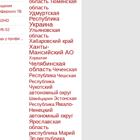
Тюменская
область
ещания
область
Эфирного ТВ
Удмуртская
Республика
910HD
Украина
Ульяновская
VB-S2
область
ь у профи....
Хабаровский край
Ханты-
Мансийский АО
Хорватия
Челябинская
область
Чеченская
Республика
Чешская
Республика
Чукотский
автономный округ
Эстонская
Швейцария
Ямало-
Республика
Ненецкий
автономный округ
Ярославская
область
республика Марий
Эл
республика