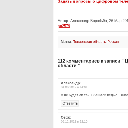
Задать вопросы о цифровом тел
Автор: Александр Воробьёв, 26 Мар 201
p=2579
Метки:
Пензенская область
,
Россия
112 комментариев к записи "
области "
Александр
:
04.06.2012 в 14:01
А не будет ли так. Обещали ведь с 1 янв
Ответить
Серж
:
03.12.2012 в 12:10