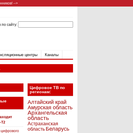
ников! -->
 по сайту:
нсляционные центры
Каналы
а
Цифровое ТВ по
регионам:
ные
Алтайский край
Амурская область
Архангельская
находит
область
-T2
Астраханская
Беларусь
область
 цифрового