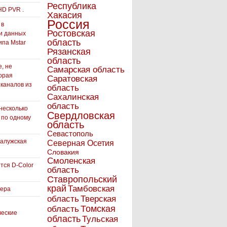
Республика
HD PVR .
Хакасия
Россия
 в
Ростовская
и данных
область
ипа Mstar
Рязанская
область
, не
Самарская область
орая
Саратовская
 каналов из
область
Сахалинская
область
несколько
Свердловская
 по одному
область
Севастополь
Калужская
Северная Осетия
Словакия
Смоленская
тся D-Color
область
Ставропольский
край
Тамбовская
вера
область
Тверская
Томская
область
ческие
область
Тульская