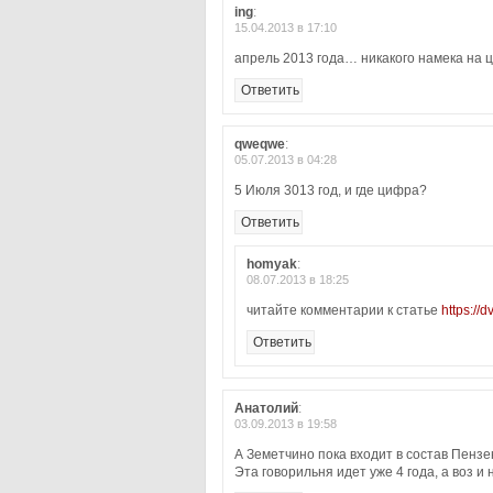
ing
:
15.04.2013 в 17:10
апрель 2013 года… никакого намека на
Ответить
qweqwe
:
05.07.2013 в 04:28
5 Июля 3013 год, и где цифра?
Ответить
homyak
:
08.07.2013 в 18:25
читайте комментарии к статье
https:/
Ответить
Анатолий
:
03.09.2013 в 19:58
А Земетчино пока входит в состав Пензен
Эта говорильня идет уже 4 года, а воз и