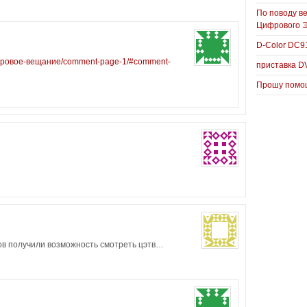
По поводу в
Цифрового 
D-Color DC
цифровое-вещание/comment-page-1/#comment-
приставка D
Прошу помощ
ов получили возможность смотреть цэтв…