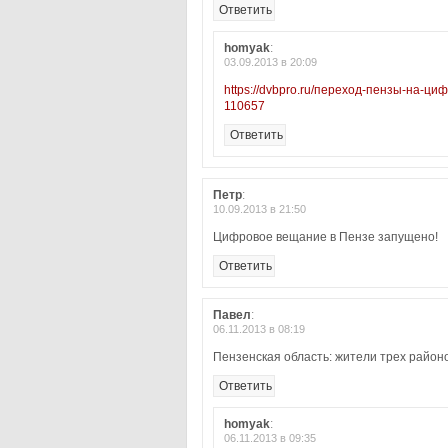
Ответить
homyak
:
03.09.2013 в 20:09
https://dvbpro.ru/переход-пензы-на-
110657
Ответить
Петр
:
10.09.2013 в 21:50
Цифровое вещание в Пензе запущено!
Ответить
Павел
:
06.11.2013 в 08:19
Пензенская область: жители трех район
Ответить
homyak
:
06.11.2013 в 09:35