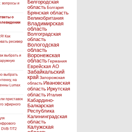
Белгородская
: вопросы и
область
Болгария
Брянская область
тветы о
Великобритания
елевидении
Владимирская
область
Волгоградская
! Как
область
вать ресивер
Вологодская
область
Воронежская
как выбрать и
область
наружную
Германия
Еврейская АО
Забайкальский
но выбрать
край
Запорожская
нтенну, на
Ивановская
область
тенны Lumax
Иркутская
область
область
Италия
ли приставок
Кабардино-
го эфирного
Балкарская
я
Республика
Калининградская
для
область
ифрового
Калужская
 DVB-T/T2