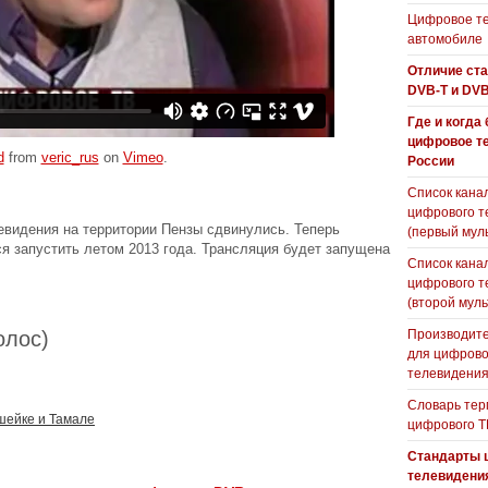
Цифровое те
автомобиле
Отличие ст
DVB-T и DVB
Где и когда
цифровое т
d
from
veric_rus
on
Vimeo
.
России
Список кана
цифрового т
евидения на территории Пензы сдвинулись. Теперь
(первый мул
 запустить летом 2013 года. Трансляция будет запущена
Список кана
цифрового т
(второй муль
голос)
Производите
для цифрово
телевидени
Словарь тер
шейке и Тамале
цифрового Т
Стандарты 
телевидени