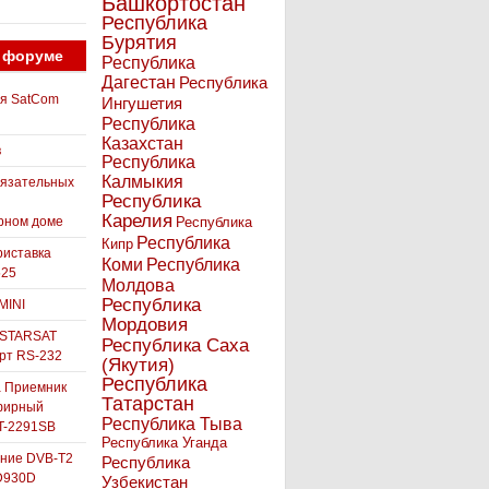
Башкортостан
Республика
Бурятия
 форуме
Республика
Дагестан
Республика
ля SatCom
Ингушетия
Республика
Казахстан
в
Республика
Калмыкия
бязательных
Республика
Карелия
рном доме
Республика
Республика
Кипр
иставка
Коми
Республика
525
Молдова
Республика
MINI
Мордовия
 STARSAT
Республика Саха
орт RS-232
(Якутия)
Республика
а Приемник
Татарстан
фирный
Республика Тыва
-2291SB
Республика Уганда
ние DVB-T2
Республика
D930D
Узбекистан