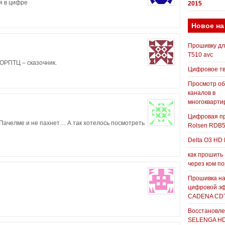
ся в цифре
2015
Новое на
Прошивку д
T510 avc
ОРПТЦ – сказочник.
Цифровое т
Просмотр о
каналов в
многокварти
Цифровая пр
 Пачелме и не пахнет… А так хотелось посмотреть
Rolsen RDB
Delta O3 HD 
как прошить
через ком п
Прошивка н
цифровой э
CADENA CDT
Восстановле
SELENGA H