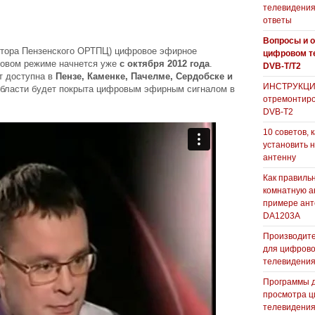
телевидения
ответы
Вопросы и о
ктора Пензенского ОРТПЦ) цифровое эфирное
цифровом т
товом режиме начнется уже
с октября 2012 года
.
DVB-T/T2
т доступна в
Пензе, Каменке, Пачелме, Сердобске и
ИНСТРУКЦИЯ
области будет покрыта цифровым эфирным сигналом в
отремонтиро
DVB-T2
10 советов, 
установить 
антенну
Как правиль
комнатную а
примере ан
DA1203А
Производите
для цифрово
телевидени
Программы 
просмотра ц
телевидения