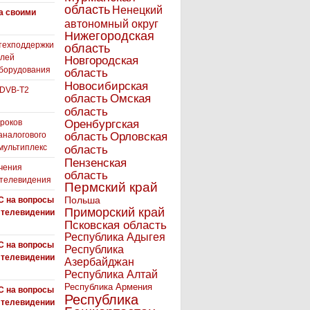
область
Ненецкий
а своими
автономный округ
Нижегородская
техподдержки
область
елей
Новгородская
борудования
область
Новосибирская
 DVB-T2
область
Омская
область
роков
Оренбургская
аналогового
область
Орловская
 мультиплекс
область
Пензенская
чения
область
 телевидения
Пермский край
Польша
С на вопросы
Приморский край
 телевидении
Псковская область
Республика Адыгея
С на вопросы
Республика
 телевидении
Азербайджан
Республика Алтай
Республика Армения
С на вопросы
Республика
 телевидении