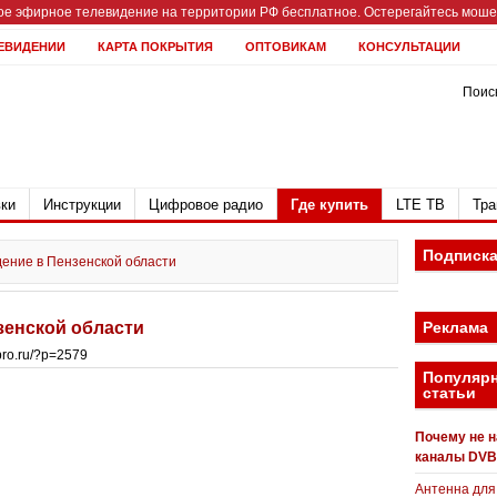
е эфирное телевидение на территории РФ бесплатное. Остерегайтесь мошен
ЕВИДЕНИИ
КАРТА ПОКРЫТИЯ
ОПТОВИКАМ
КОНСУЛЬТАЦИИ
Поиск
ки
Инструкции
Цифровое радио
Где купить
LTE ТВ
Тра
Подписк
ение в Пензенской области
зенской области
Реклама
bpro.ru/?p=2579
Популяр
статьи
Почему не 
каналы DVB
Антенна для