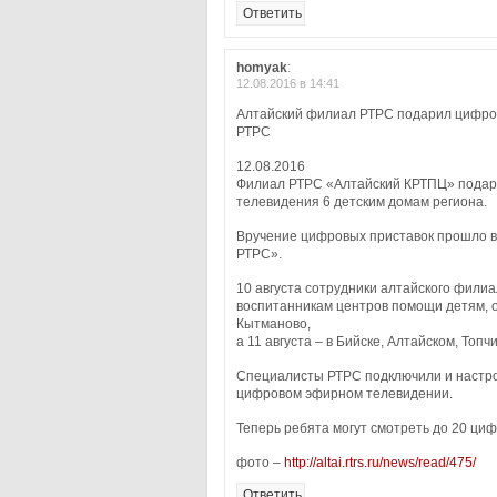
Ответить
homyak
:
12.08.2016 в 14:41
Алтайский филиал РТРС подарил цифров
РТРС
12.08.2016
Филиал РТРС «Алтайский КРТПЦ» подар
телевидения 6 детским домам региона.
Вручение цифровых приставок прошло в 
РТРС».
10 августа сотрудники алтайского фили
воспитанникам центров помощи детям, о
Кытманово,
а 11 августа – в Бийске, Алтайском, Топч
Специалисты РТРС подключили и настро
цифровом эфирном телевидении.
Теперь ребята могут смотреть до 20 ци
фото –
http://altai.rtrs.ru/news/read/475/
Ответить