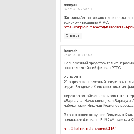
homyak
:
07.12.2015 в 20:13
Жителям Алтая втюхивают дорогостоящи
эфирному вещанию РТРС:
https://dvbpro.ru/переход-павловска-и-
Ответить
homyak
:
26.04.2016 в 17:50
Полномочный представитель генерально
посетил алтайский филиал РТРС
26.04.2016
21 апреля полномочный представитель 
округе Владимир Кальченко посетил фи
Директор алтайского филиала РТРС Сер
«Барнаул». Начальник цеха «Барнаул» 
лаборатории Николай Родионов рассказ
В завершение экскурсии Владимир Кальч
поддержки филиала РТРС «Алтайский К
http://altai.rtrs.ru/news/read/416/