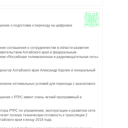
шение о подготовке к переходу на цифровое
ание соглашения о сотрудничестве в области развития
вительством Алтайского края и федеральным
ем «Российская телевизионная и радиовещательная сеть»
рнатор Алтайского края Александр Карлин и генеральный
егионе оптимальных условий для перехода с аналогового
ашение с РТРС имеет очень четкий программный и
тора РТРС по управлению, эксплуатации и развитию сети
печит полную техническую готовность к трансляции 2
айского края к концу 2018 года.