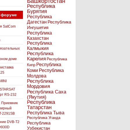
Башкортостан
Республика
Бурятия
 форуме
Республика
Дагестан
Республика
ля SatCom
Ингушетия
Республика
Казахстан
в
Республика
Калмыкия
бязательных
Республика
Карелия
рном доме
Республика
Республика
Кипр
иставка
Коми
Республика
525
Молдова
Республика
MINI
Мордовия
 STARSAT
Республика Саха
орт RS-232
(Якутия)
Республика
а Приемник
Татарстан
фирный
Республика Тыва
-2291SB
Республика Уганда
ние DVB-T2
Республика
D930D
Узбекистан