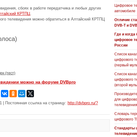
Цифровое те
видения, сбоях в работе передатчика и любых других
автомобиле
Алтайский КРТПЦ
.
ого телевидения можно обратиться в Алтайский КРТПЦ
Отличие ст
DVB-T и DVB
Где и когда
голоса)
цифровое т
России
Список кана
цифрового т
(первый мул
ен (тест)
Список кана
цифрового т
евидении можно на форуме DVBpro
(второй муль
Производите
для цифрово
1 | Постоянная ссылка на страницу:
http://dvbpro.ru/?
телевидени
Словарь тер
цифрового Т
Стандарты 
телевидени