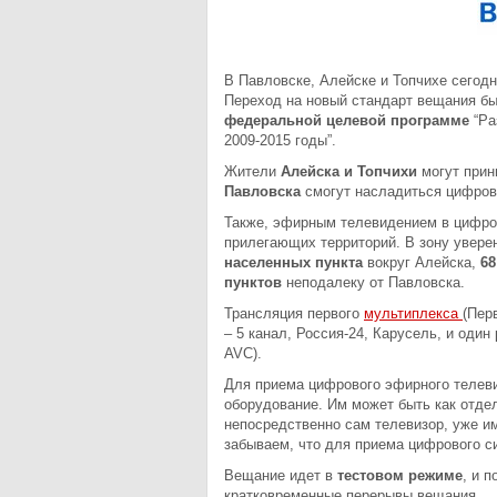
В Павловске, Алейске и Топчихе сегод
Переход на новый стандарт вещания б
федеральной целевой программе
“Ра
2009-2015 годы”.
Жители
Алейска и Топчихи
могут прин
Павловска
смогут насладиться цифров
Также, эфирным телевидением в цифров
прилегающих территорий. В зону увер
населенных пункта
вокруг Алейска,
68
пунктов
неподалеку от Павловска.
Трансляция первого
мультиплекса
(Пер
– 5 канал, Россия-24, Карусель, и оди
AVC).
Для приема цифрового эфирного телев
оборудование. Им может быть как отд
непосредственно сам телевизор, уже и
забываем, что для приема цифрового с
Вещание идет в
тестовом режиме
, и 
кратковременные перерывы вещания.