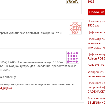
2015
Новое на
Прошивку д
T510 avc
Цифровое т
ервый мультиплекс в топчихинском районе? И
Просмотр о
каналов в
многокварти
Цифровая пр
Rolsen RDB
8 (3852) 22-66-11 понедельник—пятница, 10:00—
Delta O3 HD 
енье – выходной (услуги для населения, предоставляемые
тными).
как прошить
через ком п
вою антенну.
Прошивка н
ния второго мультиплекса определяют сами телеканалы:
цифровой э
HWQpQn7o
CADENA CDT
Восстановле
SELENGA H