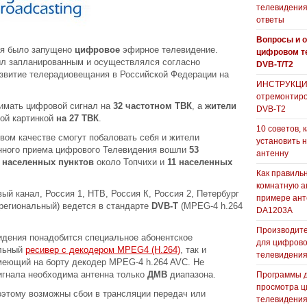
телевидения
ответы
Вопросы и о
ня было запущено
цифровое
эфирное телевидение.
цифровом т
ыл запланированным и осуществлялся согласно
DVB-T/T2
звитие телерадиовещания в Российской Федерации на
ИНСТРУКЦИЯ
отремонтиро
имать цифровой сигнал на
32 частотном ТВК
, а
жители
DVB-T2
ой картинкой
на 27 ТВК
.
10 советов, 
ом качестве смогут побаловать себя и жители
установить 
енного приема цифрового Телевидения вошли
53
антенну
 населенных пунктов
около Топчихи и
11 населенных
Как правиль
комнатную а
вый канал, Россия 1, НТВ, Россия К, Россия 2, Петербург
примере ан
н региональный) ведется в стандарте
DVB-T
(MPEG-4 h.264
DA1203А
Производите
идения понадобится специальное абонентское
для цифрово
ельный
ресивер с декодером MPEG4 (H.264)
, так и
телевидени
меющий на борту декодер MPEG-4 h.264 AVC. Не
игнала необходима антенна только
ДМВ
диапазона.
Программы 
просмотра ц
поэтому возможны сбои в трансляции передач или
телевидения