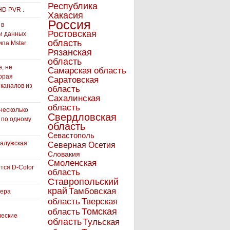
Республика
HD PVR .
Хакасия
Россия
 в
Ростовская
и данных
область
ипа Mstar
Рязанская
область
, не
Самарская область
орая
Саратовская
 каналов из
область
Сахалинская
область
несколько
Свердловская
 по одному
область
Севастополь
Калужская
Северная Осетия
Словакия
Смоленская
тся D-Color
область
Ставропольский
край
Тамбовская
вера
область
Тверская
Томская
область
ческие
область
Тульская