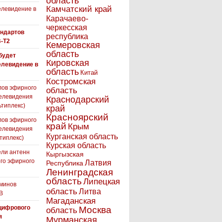
область
Камчатский край
левидение в
Карачаево-
черкесская
андартов
республика
-T2
Кемеровская
область
 будет
Кировская
елевидение в
область
Китай
Костромская
лов эфирного
область
елевидения
Краснодарский
ьтиплекс)
край
Красноярский
лов эфирного
край
Крым
елевидения
Курганская область
типлекс)
Курская область
ли антенн
Кыргызская
го эфирного
Латвия
Республика
я
Ленинградская
область
Липецкая
минов
область
Литва
В
Магаданская
цифрового
Москва
область
я
Мурманская