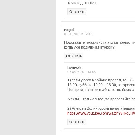
Точной даты нет.
Ответить
nsgol
:
07.06.2015 в 12:13
Подскажите пожалуйста,а куда пропал п
когда уже подключат второй?
Ответить
homyak
:
07.06.2015 в 13:56
1) если у всех в районе пропал, то – 
18:00, суббота 10:00 – 16:30, воскрес
Центром, являются абсолютно беспла
А если – только у вас, то проверяйте с
2) Алексей Волин: сроки начала веща
https://www.youtube.com/watch?v=koL
Ответить