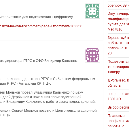
openbox S9 
Ищу помощь
е приставки для подключения к цифровому
модификаци
пульта для ч
рогозихи-на-dvb-t2/comment-page-1#comment-262258
Msd7816
Здравствуйте
работают вт
половина 10
20
го директора РТРС в СФО Владимир Кальченко
Подключить 
телевизоров
тюнеру
генерального директора РТРС в Сибирском федеральном
д.Рогачево, 
лиал РТРС «Алтайский КРТПЦ».
область
гей Мольков провел Владимира Кальченко по цеху
не прошивае
Андрей Дербышев и начальник производственной
1301HD
али Владимиру Кальченко о работе своих подразделений.
Выбор реси
енко и Сергей Мольков посетили Центр консультационной
РТПЦ».
Плановые
профилакти
работы..?