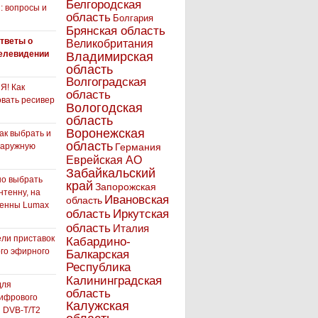
Белгородская
: вопросы и
область
Болгария
Брянская область
тветы о
Великобритания
елевидении
Владимирская
область
Волгоградская
! Как
область
вать ресивер
Вологодская
область
Воронежская
как выбрать и
область
наружную
Германия
Еврейская АО
Забайкальский
но выбрать
край
Запорожская
нтенну, на
Ивановская
область
тенны Lumax
Иркутская
область
область
Италия
ли приставок
Кабардино-
го эфирного
Балкарская
я
Республика
Калининградская
для
область
ифрового
Калужская
 DVB-T/T2