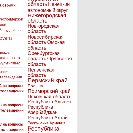
область
Ненецкий
а своими
автономный округ
Нижегородская
техподдержки
область
елей
Новгородская
борудования
область
Новосибирская
 DVB-T2
область
Омская
область
роков
Оренбургская
аналогового
область
Орловская
 мультиплекс
область
Пензенская
чения
область
 телевидения
Пермский край
Польша
С на вопросы
Приморский край
 телевидении
Псковская область
Республика Адыгея
С на вопросы
Республика
 телевидении
Азербайджан
Республика Алтай
Республика Армения
С на вопросы
Республика
 телевидении