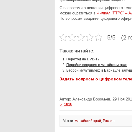
С вопросами о вещании цифрового теле
можно обратиться в
Филиал “РТРС” – 
По вопросам вещания цифрового эфирн
5/5 - (2 
Также читайте:
Переход на DVB-T2
Перебои вещания в Алтайском крае
Второй мультиплекс в Барнауле запущ
Задать вопросы о цифровом тел
Автор: Александр Воробьёв, 29 Ноя 201
p=1818
Метки:
Алтайский край
,
Россия