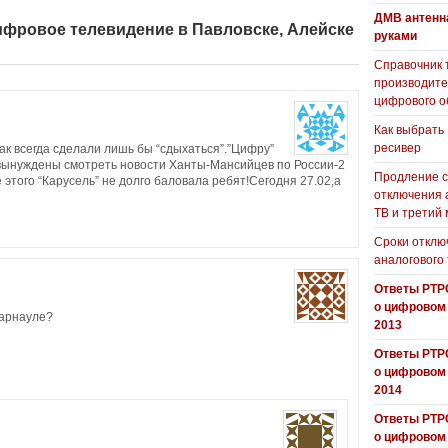
ДМВ антенн
Цифровое телевидение в Павловске, Алейске
руками
Справочник 
производит
цифрового о
Как выбрать
ресивер
ак всегда сделали лишь бы “сдыхаться”.”Цифру”
 вынуждены смотреть новости Ханты-Мансийцев по России-2
Продление с
этого “Карусель” не долго баловала ребят!Сегодня 27.02,а
отключения 
ТВ и третий
Сроки отклю
аналогового
Ответы РТР
о цифровом
Барнауле?
2013
Ответы РТР
о цифровом
2014
Ответы РТР
о цифровом