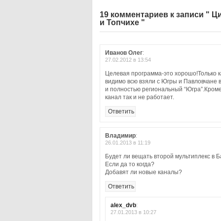
19 комментариев к записи " 
и Топчихе "
Иванов Олег
:
27.02.2012 в 13:54
Целевая программа-это хорошо!Только к
видимо всю взяли с Югры и Павловчане
и полностью региональный “Югра”.Кроме 
канал так и не работает.
Ответить
Владимир
:
26.01.2013 в 11:19
Будет ли вещать второй мультиплекс в 
Если да то когда?
Добавят ли новые каналы?
Ответить
alex_dvb
:
27.01.2013 в 10:27