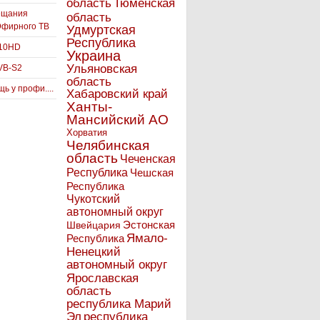
Тюменская
область
ещания
область
Эфирного ТВ
Удмуртская
Республика
910HD
Украина
Ульяновская
VB-S2
область
ь у профи....
Хабаровский край
Ханты-
Мансийский АО
Хорватия
Челябинская
область
Чеченская
Республика
Чешская
Республика
Чукотский
автономный округ
Эстонская
Швейцария
Ямало-
Республика
Ненецкий
автономный округ
Ярославская
область
республика Марий
Эл
республика