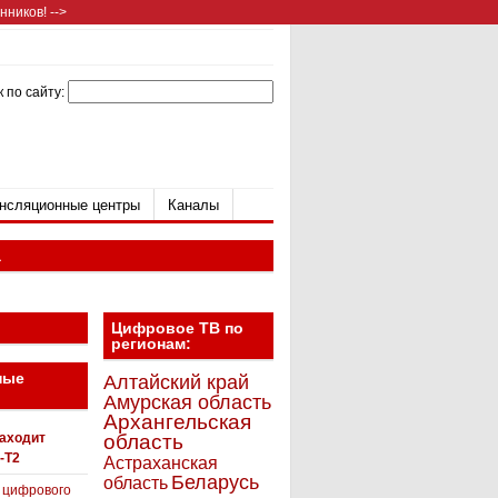
ников! -->
 по сайту:
нсляционные центры
Каналы
а
Цифровое ТВ по
регионам:
ные
Алтайский край
Амурская область
Архангельская
находит
область
-T2
Астраханская
Беларусь
область
 цифрового