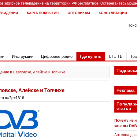
е эфирное телевидение на территории РФ бесплатное. Остерегайтесь мошен
ЕВИДЕНИИ
КАРТА ПОКРЫТИЯ
ОПТОВИКАМ
КОНСУЛЬТАЦИИ
Поиск
ки
Инструкции
Цифровое радио
Где купить
LTE ТВ
Тра
Подписк
ние в Павловске, Алейске и Топчихе
овске, Алейске и Топчихе
Реклама
bpro.ru/?p=1818
Популяр
статьи
Почему не 
каналы DVB
Антенна для