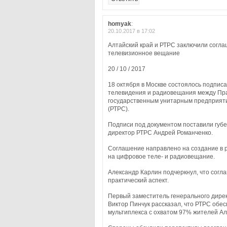
homyak
:
20.10.2017 в 17:02
Алтайский край и РТРС заключили согла
телевизионное вещание
20 / 10 / 2017
18 октября в Москве состоялось подпис
телевидения и радиовещания между Пра
государственным унитарным предприяти
(РТРС).
Подписи под документом поставили губе
директор РТРС Андрей Романченко.
Соглашение направлено на создание в р
на цифровое теле- и радиовещание.
Александр Карлин подчеркнул, что согл
практический аспект.
Первый заместитель генерального дирек
Виктор Пинчук рассказал, что РТРС обес
мультиплекса с охватом 97% жителей Алт