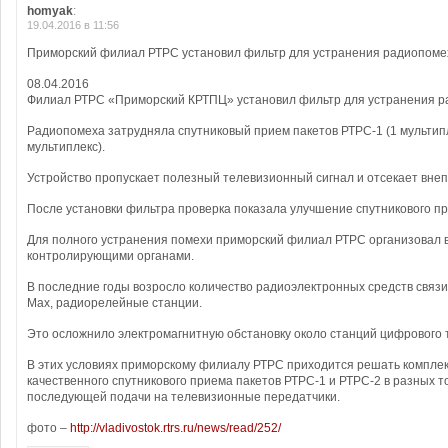
homyak
:
19.04.2016 в 11:56
Приморский филиал РТРС установил фильтр для устранения радиопоме
08.04.2016
Филиал РТРС «Приморский КРТПЦ» установил фильтр для устранения р
Радиопомеха затрудняла спутниковый прием пакетов РТРС-1 (1 мультипл
мультиплекс).
Устройство пропускает полезный телевизионный сигнал и отсекает вне
После установки фильтра проверка показала улучшение спутникового пр
Для полного устранения помехи приморский филиал РТРС организовал 
контролирующими органами.
В последние годы возросло количество радиоэлектронных средств связи: 
Max, радиорелейные станции.
Это осложнило электромагнитную обстановку около станций цифрового
В этих условиях приморскому филиалу РТРС приходится решать комплек
качественного спутникового приема пакетов РТРС-1 и РТРС-2 в разных т
последующей подачи на телевизионные передатчики.
фото –
http://vladivostok.rtrs.ru/news/read/252/