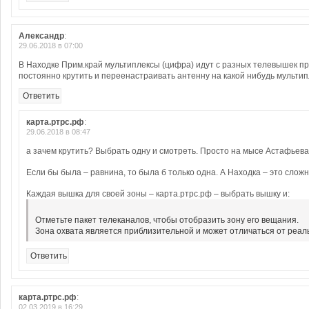
Александр
:
29.06.2018 в 07:00
В Находке Прим.край мультиплексы (цифра) идут с разных телевышек п
постоянно крутить и переенастраивать антенну на какой нибудь мультип
Ответить
карта.ртрс.рф
:
29.06.2018 в 08:47
а зачем крутить? Выбрать одну и смотреть. Просто на мысе Астафьева 
Если бы была – равнина, то была б только одна. А Находка – это слож
Каждая вышка для своей зоны – карта.ртрс.рф – выбрать вышку и:
Отметьте пакет телеканалов, чтобы отобразить зону его вещания.
Зона охвата является приблизительной и может отличаться от реал
Ответить
карта.ртрс.рф
:
02.03.2019 в 16:29