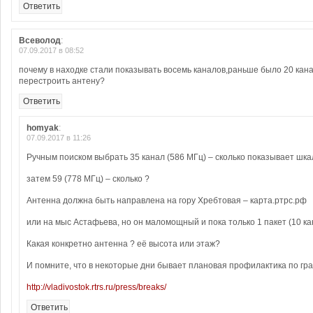
Ответить
Всеволод
:
07.09.2017 в 08:52
почему в находке стали показывать восемь каналов,раньше было 20 кан
перестроить антену?
Ответить
homyak
:
07.09.2017 в 11:26
Ручным поиском выбрать 35 канал (586 МГц) – сколько показывает шка
затем 59 (778 МГц) – сколько ?
Антенна должна быть направлена на гору Хребтовая – карта.ртрс.рф
или на мыс Астафьева, но он маломощный и пока только 1 пакет (10 ка
Какая конкретно антенна ? её высота или этаж?
И помните, что в некоторые дни бывает плановая профилактика по гра
http://vladivostok.rtrs.ru/press/breaks/
Ответить