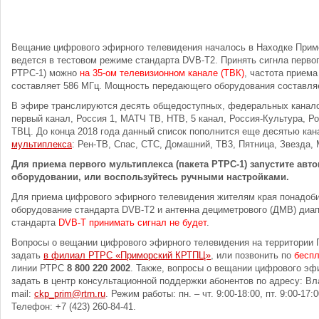
Вещание цифрового эфирного телевидения началось в Находке Примо
ведется в тестовом режиме стандарта DVB-T2. Принять сигнла первог
РТРС-1) можно
на 35-ом телевизионном канале (ТВК)
, частота приема
составляет 586 МГц. Мощность передающего оборудования составляе
В эфире транслируются десять общедоступных, федеральных канал
первый канал, Россия 1, МАТЧ ТВ, НТВ, 5 канал, Россия-Культура, Ро
ТВЦ. До конца 2018 года данный список пополнится еще десятью ка
мультиплекса
: Рен-ТВ, Спас, СТС, Домашний, ТВ3, Пятница, Звезда,
Для приема первого мультиплекса (пакета РТРС-1) запустите авт
оборудовании, или воспользуйтесь ручными настройками.
Для приема цифрового эфирного телевидения жителям края понадоби
оборудование стандарта DVB-T2 и антенна дециметрового (ДМВ) диа
стандарта
DVB-T принимать сигнал не будет
.
Вопросы о вещании цифрового эфирного телевидения на территории 
задать
в филиал РТРС «Приморский КРТПЦ»
, или позвонить по
бесп
линии РТРС
8 800 220 2002
. Также, вопросы о вещании цифрового эф
задать в центр консультационной поддержки абонентов по адресу: Влад
mail:
ckp_prim@rtrn.ru
. Режим работы: пн. – чт. 9:00-18:00, пт. 9:00-17:
Телефон: +7 (423) 260-84-41.