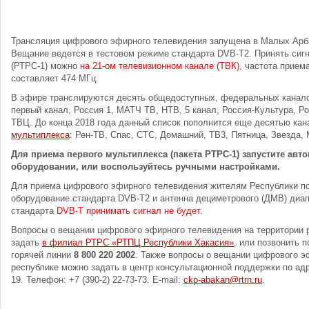
Трансляция цифрового эфирного телевидения запущена в Малых Арб
Вещание ведется в тестовом режиме стандарта DVB-T2. Принять сиг
(РТРС-1) можно
на 21-ом телевизионном канале (ТВК)
, частота прием
составляет 474 МГц.
В эфире транслируются десять общедоступных, федеральных канал
первый канал, Россия 1, МАТЧ ТВ, НТВ, 5 канал, Россия-Культура, Ро
ТВЦ. До конца 2018 года данный список пополнится еще десятью ка
мультиплекса
: Рен-ТВ, Спас, СТС, Домашний, ТВ3, Пятница, Звезда,
Для приема первого мультиплекса (пакета РТРС-1) запустите авт
оборудовании, или воспользуйтесь ручными настройками.
Для приема цифрового эфирного телевидения жителям Республики по
оборудование стандарта DVB-T2 и антенна дециметрового (ДМВ) диа
стандарта
DVB-T принимать сигнал не будет
.
Вопросы о вещании цифрового эфирного телевидения на территории 
задать
в филиал РТРС «РТПЦ Республики Хакасия»
, или позвонить 
горячей линии
8 800 220 2002
. Также вопросы о вещании цифрового э
республике можно задать в центр консультационной поддержки по адре
19. Телефон: +7 (390-2) 22-73-73. E-mail:
ckp-abakan@rtrn.ru
.