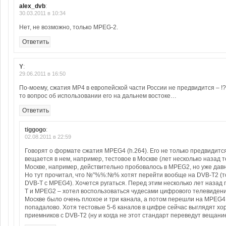
alex_dvb
:
30.03.2011 в 10:34
Нет, не возможно, только MPEG-2.
Ответить
Y
:
29.06.2011 в 16:50
По-моему, сжатия MP4 в европейской части России не предвидится – !?
то вопрос об использовании его на дальнем востоке…
Ответить
tiggogo
:
02.08.2011 в 22:59
Говорят о формате сжатия MPEG4 (h.264). Его не только предвидится
вещается в нем, например, тестовое в Москве (лет несколько назад 
Москве, например, действительно пробовалось в MPEG2, но уже дав
Но тут прочитал, что №”%%:№% хотят перейти вообще на DVB-T2 (то
DVB-T c MPEG4). Хочется ругаться. Перед этим несколько лет назад 
T и MPEG2 – хотел воспользоваться чудесами цифрового телевидени
Москве было очень плохое и три канала, а потом перешли на MPEG4.
попадалово. Хотя тестовые 5-6 каналов в цифре сейчас выглядят х
приемников с DVB-T2 (ну и когда не этот стандарт переведут вещание