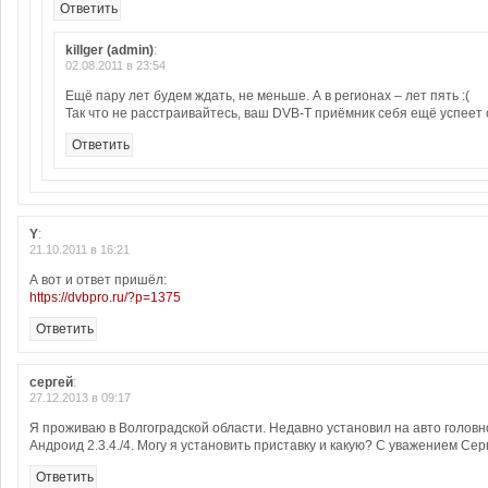
Ответить
killger (admin)
:
02.08.2011 в 23:54
Ещё пару лет будем ждать, не меньше. А в регионах – лет пять :(
Так что не расстраивайтесь, ваш DVB-T приёмник себя ещё успеет о
Ответить
Y
:
21.10.2011 в 16:21
А вот и ответ пришёл:
https://dvbpro.ru/?p=1375
Ответить
сергей
:
27.12.2013 в 09:17
Я проживаю в Волгоградской области. Недавно установил на авто головн
Андроид 2.3.4./4. Могу я установить приставку и какую? С уважением Сер
Ответить