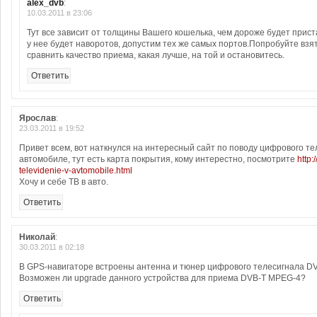
alex_dvb
:
10.03.2011 в 23:06
Тут все зависит от толщины Вашего кошелька, чем дороже будет прист
у нее будет наворотов, допустим тех же самых портов.Попробуйте взя
сравнить качество приема, какая лучше, на той и остановитесь.
Ответить
Ярослав
:
23.03.2011 в 19:52
Привет всем, вот наткнулся на интересный сайт по поводу цифрового те
автомобиле, тут есть карта покрытия, кому интерестно, посмотрите
http:
televidenie-v-avtomobile.html
Хочу и себе ТВ в авто.
Ответить
Николай
:
30.03.2011 в 02:18
В GPS-навигаторе встроены антенна и тюнер цифрового телесигнала D
Возможен ли upgrade данного устройства для приема DVB-T MPEG-4?
Ответить