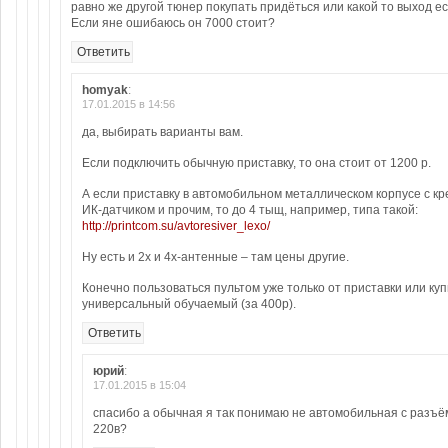
равно же другой тюнер покупать придёться или какой то выход е
Если яне ошибаюсь он 7000 стоит?
Ответить
homyak
:
17.01.2015 в 14:56
да, выбирать варианты вам.
Если подключить обычную приставку, то она стоит от 1200 р.
А если приставку в автомобильном металлическом корпусе с к
ИК-датчиком и прочим, то до 4 тыщ, например, типа такой:
http://printcom.su/avtoresiver_lexo/
Ну есть и 2х и 4х-антенные – там цены другие.
Конечно пользоваться пультом уже только от приставки или куп
универсальный обучаемый (за 400р).
Ответить
юрий
:
17.01.2015 в 15:04
спасибо а обычная я так понимаю не автомобильная с разъ
220в?