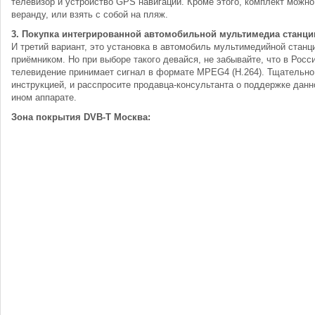
телевизор и устройство GPS навигации. Кроме этого, комплект можн
веранду, или взять с собой на пляж.
3. Покупка интегрированной автомобильной мультимедиа станци
И третий вариант, это установка в автомобиль мультимедийной стан
приёмником. Но при выборе такого девайся, не забывайте, что в Рос
телевидение принимает сигнал в формате MPEG4 (Н.264). Тщательно
инструкцией, и расспросите продавца-консультанта о поддержке данно
ином аппарате.
Зона покрытия DVB-T Москва: