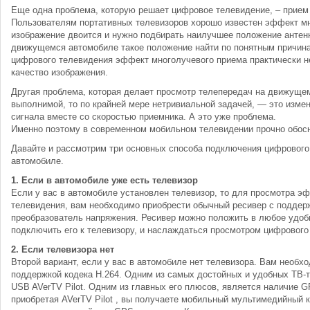
Еще одна проблема, которую решает цифровое телевидение, – прие
Пользователям портативных телевизоров хорошо известен эффект мн
изображение двоится и нужно подбирать наилучшее положение антенн
движущемся автомобиле такое положение найти по понятным причин
цифрового телевидения эффект многолучевого приема практически н
качество изображения.
Другая проблема, которая делает просмотр телепередач на движуще
выполнимой, то по крайней мере нетривиальной задачей, — это изм
сигнала вместе со скоростью приемника. А это уже проблема.
Именно поэтому в современном мобильном телевидении прочно обос
Давайте и рассмотрим три основных способа подключения цифрового
автомобиле.
1. Если в автомобиле уже есть телевизор
Если у вас в автомобиле установлен телевизор, то для просмотра э
телевидения, вам необходимо приобрести обычный ресивер с поддерж
преобразователь напряжения. Ресивер можно положить в любое удоб
подключить его к телевизору, и наслаждаться просмотром цифрового
2. Если телевизора нет
Второй вариант, если у вас в автомобиле нет телевизора. Вам необхо
поддержкой кодека Н.264. Одним из самых достойных и удобных ТВ-
USB AVerTV Pilot. Одним из главных его плюсов, является наличие 
приобретая AVerTV Pilot , вы получаете мобильный мультимедийный 