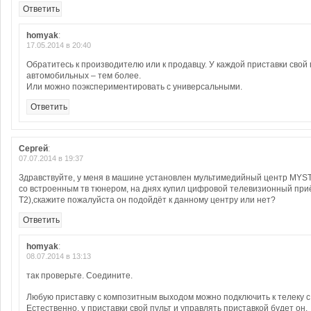
Ответить
homyak
:
17.05.2014 в 20:40
Обратитесь к производителю или к продавцу. У каждой приставки свой п
автомобильных – тем более.
Или можно поэкспериментировать с универсальными.
Ответить
Сергей
:
07.07.2014 в 19:37
Здравствуйте, у меня в машине установлен мультимедийный центр MY
со встроенным тв тюнером, на днях купил цифровой телевизионный пр
T2),скажите пожалуйста он подойдёт к данному центру или нет?
Ответить
homyak
:
08.07.2014 в 13:13
так проверьте. Соедините.
Любую приставку с композитным выходом можно подключить к телеку с
Естественно, у приставки свой пульт и управлять приставкой будет он.