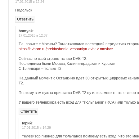
17.01.2015 в 12:24
Подольск
Ответить
homyak
:
17.01.2015 в 12:37
Т.е. ловите с Москвы? Там отключили последний передатчик старог
https://dvbpro.ru/prektashenie-veshaniya-dvbt-v-moskve
Сейчас по всей стране только DVB-T2.
Последними были Москва, Калининградская и Курская.
С 15 января – только Т2.
На данный момент с Останкино идет 30 открытых цифровых канало
T2.
Поэтому вам нужна приставка DVB-T2 ну или заменить телевизор н
У вашего телевизора есть вход для “тюльпанов” (RCA) или только 
Ответить
юрий
:
17.01.2015 в 14:29
телевизор пионер для тюльпанов помоему есть вход. Что это ме