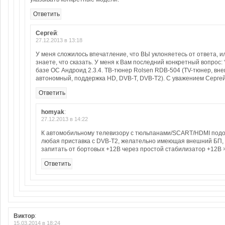
Ответить
Сергей
:
27.12.2013 в 13:18
У меня сложилось впечатление, что ВЫ уклоняетесь от ответа, и
знаете, что сказать. У меня к Вам последний конкретный вопрос:
базе ОС Андроид 2.3.4. ТВ-тюнер Rolsen RDB-504 (TV-тюнер, вн
автономный, поддержка HD, DVB-T, DVB-T2). С уважением Сергей
Ответить
homyak
:
27.12.2013 в 14:22
К автомобильному телевизору с тюльпанами/SCART/HDMI под
любая приставка с DVB-T2, желательно имеющая внешний БП,
запитать от бортовых +12В через простой стабилизатор +12В >
Ответить
Виктор
:
15.03.2014 в 18:24