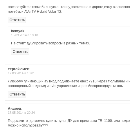
посоветуйте атвомобильную антенну,постоянно в дороге,езжу в основно
ноутбук и AVerTV Hybrid Volar T2.
Ответить
homyak
:
15.03.2014 в 19:10
Не стоит дублировать вопросы в разных темах.
Ответить
сергей омск
:
17.03.2014 в 10:01
к любому гу имеющий av вход подключаете elect 7916 через тюльпаны и 
полноценный андроид и dvbt управление через беспроводную мышь
Ответить
Андрей
:
17.05.2014 в 20:24
Подскажите где можно купить пульт ДУ для приставки TRI 1100. или подс
можно использовать???