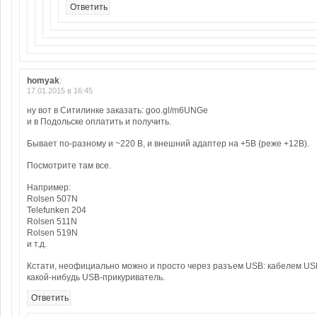
Ответить
homyak
:
17.01.2015 в 16:45
ну вот в Ситилинке заказать: goo.gl/m6UNGe
и в Подольске оплатить и получить.
Бывает по-разному и ~220 В, и внешний адаптер на +5В (реже +12В).
Посмотрите там все.
Например:
Rolsen 507N
Telefunken 204
Rolsen 511N
Rolsen 519N
и т.д.
Кстати, неофициально можно и просто через разъем USB: кабелем USB 
какой-нибудь USB-прикуриватель.
Ответить