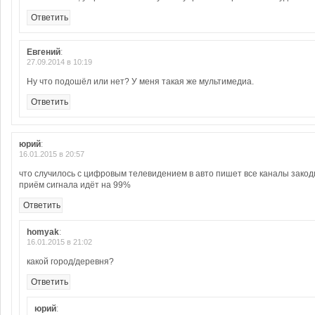
Ответить
Евгений
:
27.09.2014 в 10:19
Ну что подошёл или нет? У меня такая же мультимедиа.
Ответить
юрий
:
16.01.2015 в 20:57
что случилось с цифровым телевидением в авто пишет все каналы зако
приём сигнала идёт на 99%
Ответить
homyak
:
16.01.2015 в 21:02
какой город/деревня?
Ответить
юрий
: