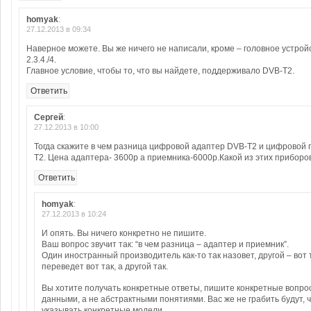
homyak
:
27.12.2013 в 09:34
Наверное можете. Вы же ничего не написали, кроме – головное устро
2.3.4./4.
Главное условие, чтобы то, что вы найдете, поддерживало DVB-T2.
Ответить
Сергей
:
27.12.2013 в 10:00
Тогда скажите в чем разница цифровой адаптер DVB-T2 и цифровой
T2. Цена адаптера- 3600р а приемника-6000р.Какой из этих приборо
Ответить
homyak
:
27.12.2013 в 10:24
И опять. Вы ничего конкретно не пишите.
Ваш вопрос звучит так: “в чем разница – адаптер и приемник”.
Один иностранный производитель как-то так назовет, другой – вот 
переведет вот так, а другой так.
Вы хотите получать конкретные ответы, пишите конкретные вопро
данными, а не абстрактными понятиями. Вас же не грабить будут, ч
указывать конкретные модели.