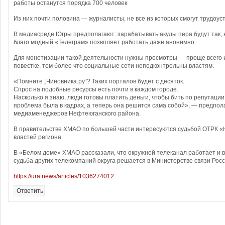
работы останутся порядка 700 человек.
Из них почти половина — журналисты, не все из которых смогут трудоус
В медиасреде Югры предполагают: зарабатывать акулы пера будут так, к
благо модный «Телеграм» позволяет работать даже анонимно.
Для монетизации такой деятельности нужны просмотры — проще всего и
повестке, тем более что социальные сети неподконтрольны властям.
«Помните „Чиновника.ру“? Таких порталов будет с десяток.
Спрос на подобные ресурсы есть почти в каждом городе.
Насколько я знаю, люди готовы платить деньги, чтобы бить по репутации
проблема была в кадрах, а теперь она решится сама собой», — предпол
медиаменеджеров Нефтеюганского района.
В правительстве ХМАО по большей части интересуются судьбой ОТРК «Ю
властей региона.
В «Белом доме» ХМАО рассказали, что окружной телеканал работает и в 
судьба других телекомпаний округа решается в Министерстве связи Рос
https://ura.news/articles/1036274012
Ответить