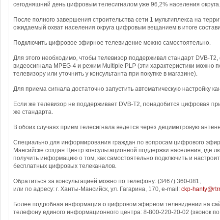
сегодняшний день цифровым телесигналом уже 96,2% населения округа
После полного завершения строительства сети 1 мультиплекса на тер
ожидаемый охват населения округа цифровым вещанием в итоге состави
Подключить цифровое эфирное телевидение можно самостоятельно.
Для этого необходимо, чтобы телевизор поддерживал стандарт DVB-T2,
видеосигнала MPEG-4 и режим Multiple PLP (эти характеристики можно п
телевизору или уточнить у консультанта при покупке в магазине).
Для приема сигнала достаточно запустить автоматическую настройку ка
Если же телевизор не поддерживает DVB-T2, понадобится цифровая при
же стандарта.
В обоих случаях прием телесигнала ведется через дециметровую антенн
Специально для информирования граждан по вопросам цифрового эфир
Мансийске создан Центр консультационной поддержки населения, где 
получить информацию о том, как самостоятельно подключить и настроит
бесплатных цифровых телеканалов.
Обратиться за консультацией можно по телефону: (3467) 360-081,
или по адресу: г. Ханты-Мансийск, ул. Гагарина, 170, e-mail:
ckp-hanty@rtr
Более подробная информация о цифровом эфирном телевидении на са
телефону единого информационного центра: 8-800-220-20-02 (звонок по