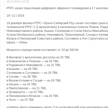
19.12.2016 в 22:25
РТРС начал трансляцию цифрового эфирного телевидения в 17 населен
19 / 12 / 2016
19 декабря филиал РТРС «Урало-Сибирский РЦ» начал тестовую транс
телеканалов РТРС-1 (1 мультиплекс) в населенных пунктах Покачи, Раду
Нижневартовского района, Кышик, Селиярово и Согом Ханты-Мансийског
Атлым Октябрьского района, Няксимволь, Приполярный, Сосьва и Хулим
Югорск и Пионерский Советского района, Сытомино и Угут Сургутского 
округа — Югры.
Мощность передатчиков составляет от 10 до 500 Вт.
В Ваховске 1 мультиплекс доступен на 35 ТВК,
в Новоаганске и Покачах — на 44 ТВК,
в Радужном и Няксимволе — на 31 ТВК,
в Кышике — на 49 ТВК,
Селиярово и Сытомино — на 29 ТВК,
в Согоме — на 38 ТВК,
в Малом Атлыме и Сосьве — на 28 ТВК,
в Нягани — на 34 ТВК,
в Приполярном — на 21 ТВК,
в Хулимсунте — на 52 ТВК,
в Пионерском и Югорске — на 26 ТВК,
в Угуте — на 25 ТВК.
«Цифру» могут принимать около 214 тысяч жителей этих населенных пун