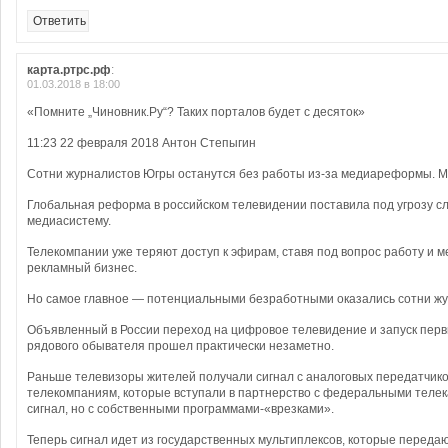
Ответить
карта.ртрс.рф
:
01.03.2018 в 18:00
«Помните „Чиновник.Ру“? Таких порталов будет с десяток»
11:23 22 февраля 2018 Антон Степыгин
Сотни журналистов Югры останутся без работы из-за медиареформы. Мы
Глобальная реформа в российском телевидении поставила под угрозу 
медиасистему.
Телекомпании уже теряют доступ к эфирам, ставя под вопрос работу и 
рекламный бизнес.
Но самое главное — потенциальными безработными оказались сотни жу
Объявленный в России переход на цифровое телевидение и запуск перв
рядового обывателя прошел практически незаметно.
Раньше телевизоры жителей получали сигнал с аналоговых передатчик
телекомпаниям, которые вступали в партнерство с федеральными телек
сигнал, но с собственными программами-«врезками».
Теперь сигнал идет из государственных мультиплексов, которые переда