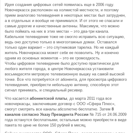
Идея создания цифровых сетей появилась еще в 2006 году.
Новочеркасск расположен на холмистой местности, и поэтому
прием аналогово телевидения в некоторых местах был затруднен,
а в отдельных и вообще не принимался. И от этого не спасали и
самые дорогие и качественные антенны. Максимум, что можно
было поймать на них в этих местах – это два-три канала.
Кабельное телевидение тоже не смогло исправить всю ситуацию,
ведь оно доступно только в многоэтажных домах. Оставался
только один вариант – это спутниковая тарелка. Но не каждый
житель Новочеркасска может себе ее позволить. Ну и конечно
одним из основных моментов – это ее громоздкость.
Чтобы цифровое телевидение было доступно практически для
любого жителя города, в центре Новочеркасска установили
восьмидесяти метровую телевизионную вышку на самой высокой
точке. Все что потребуется от абонента, для просмотра цифрового
телевидения, приобрести небольшую антенну, способную этот
сигнал принимать, и специальный ресивер.
Что касается
абонентской платы
, до марта 2011 года все
новочеркасцы, заключившие договор с ООО «Сфера Плюс»,
смогут смотреть все каналы абсолютно бесплатно. Затем
8
каналов согласно Указу Президента России
№ 715 от 24.06.2009
года останутся бесплатными, остальные можно приобрести в виде
пакета по цене не более 150 рублей в месяц.