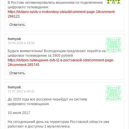
В Ростове активизировались мошенники по подключению
цифрового телевидения:
https://dvbpro.ru/ctv-v-rostovskoy-oblasti/comment-page-1#comment-
266121
Ответить
homyak
:
10.08.2016 в 16:55
Будьте внимательны! Волгодонцам предлагают перейти на
цифровое телевидение за 3900 рублей:
https://dvbpro.ru/вещание-dvb-t2-в-ростовской-обл/comment-page-
2#comment-285745
Ответить
homyak
:
17.07.2017 в 00:31
До 2020 года все россияне перейдут на систему
цифрового телевещания
10 июля 2017
На сегодняшний день на территории Ростовской области уже
работают и доступны 2 мультиплекса.