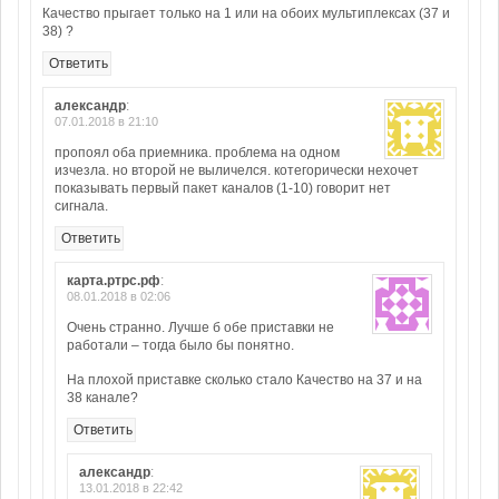
Качество прыгает только на 1 или на обоих мультиплексах (37 и
38) ?
Ответить
александр
:
07.01.2018 в 21:10
пропоял оба приемника. проблема на одном
изчезла. но второй не выличелся. котегорически нехочет
показывать первый пакет каналов (1-10) говорит нет
сигнала.
Ответить
карта.ртрс.рф
:
08.01.2018 в 02:06
Очень странно. Лучше б обе приставки не
работали – тогда было бы понятно.
На плохой приставке сколько стало Качество на 37 и на
38 канале?
Ответить
александр
:
13.01.2018 в 22:42