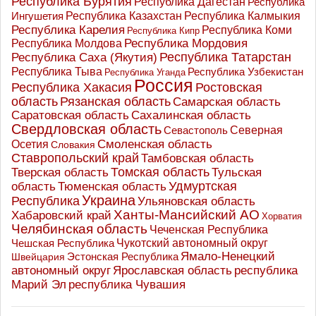
Республика Бурятия
Республика Дагестан
Республика
Республика Казахстан
Ингушетия
Республика Калмыкия
Республика Карелия
Республика Коми
Республика Кипр
Республика Мордовия
Республика Молдова
Республика Татарстан
Республика Саха (Якутия)
Республика Тыва
Республика Узбекистан
Республика Уганда
Россия
Республика Хакасия
Ростовская
область
Рязанская область
Самарская область
Саратовская область
Сахалинская область
Свердловская область
Северная
Севастополь
Осетия
Смоленская область
Словакия
Ставропольский край
Тамбовская область
Томская область
Тверская область
Тульская
Удмуртская
Тюменская область
область
Украина
Республика
Ульяновская область
Ханты-Мансийский АО
Хабаровский край
Хорватия
Челябинская область
Чеченская Республика
Чешская Республика
Чукотский автономный округ
Ямало-Ненецкий
Эстонская Республика
Швейцария
Ярославская область
республика
автономный округ
Марий Эл
республика Чувашия