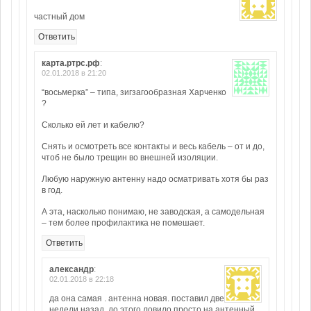
частный дом
Ответить
карта.ртрс.рф
:
02.01.2018 в 21:20
“восьмерка” – типа, зигзагообразная Харченко
?
Сколько ей лет и кабелю?
Снять и осмотреть все контакты и весь кабель – от и до,
чтоб не было трещин во внешней изоляции.
Любую наружную антенну надо осматривать хотя бы раз
в год.
А эта, насколько понимаю, не заводская, а самодельная
– тем более профилактика не помешает.
Ответить
александр
:
02.01.2018 в 22:18
да она самая . антенна новая. поставил две
недели назад. до этого ловило просто на антенный