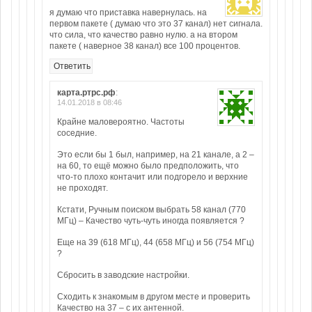
я думаю что приставка навернулась. на
первом пакете ( думаю что это 37 канал) нет сигнала.
что сила, что качество равно нулю. а на втором
пакете ( наверное 38 канал) все 100 процентов.
Ответить
карта.ртрс.рф
:
14.01.2018 в 08:46
Крайне маловероятно. Частоты
соседние.
Это если бы 1 был, например, на 21 канале, а 2 –
на 60, то ещё можно было предположить, что
что-то плохо контачит или подгорело и верхние
не проходят.
Кстати, Ручным поиском выбрать 58 канал (770
МГц) – Качество чуть-чуть иногда появляется ?
Еще на 39 (618 МГц), 44 (658 МГц) и 56 (754 МГц)
?
Сбросить в заводские настройки.
Сходить к знакомым в другом месте и проверить
Качество на 37 – с их антенной.