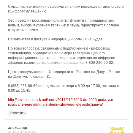
Смысл телевизионной реформы в полном переходе от аналогового
к цифровому вещанию.
Это позволит россиянам получать ТВ-услуги с принципиально
новым, высоким уровнем картинки и звука, гарантируется полное
отсутствие помех.
Неравенства в доступе к информации больше не будет.
По всем вопросам, связанным с подключением к цифровому
телевидению, обращаться по номеру телефона Единого
информационного центра по вопросам перехода на цифровое
эфирное наземное телевизионное вещание: 8-800-220-20-02.
Центр консультационной поддержки в г. Ростове-на-Дону г. Ростов-
на-Дону, ул. Токарная, 11.
8 (863) 268-86-69 понедельник-четверг с 8:00 до 17:00, пятница с
8:00 до 15:45.
http://novocherkassk.net/news/2017/07/48213-do-2020-goda-vse-
rossiyane-pereydut-na-sistemu-cifrovogo-televeshchaniya/
Ответить
александр
:
31.12.2017 в 19:25