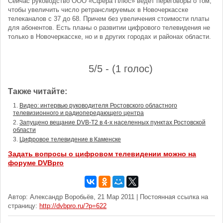
Сейчас руководство ООО «Сфера Плюс» ведет переговоры о том,
чтобы увеличить число ретранслируемых в Новочеркасске
телеканалов с 37 до 68. Причем без увеличения стоимости платы
для абонентов. Есть планы о развитии цифрового телевидения не
только в Новочеркасске, но и в других городах и районах области.
5/5 - (1 голос)
Также читайте:
Видео: интервью руководителя Ростовского областного
телевизионного и радиопередающего центра
Запущено вещание DVB-T2 в 4-х населенных пунктах Ростовской
области
Цифровое телевидение в Каменске
Задать вопросы о цифровом телевидении можно на
форуме DVBpro
Автор: Александр Воробьёв, 21 Мар 2011 | Постоянная ссылка на
страницу:
http://dvbpro.ru/?p=622