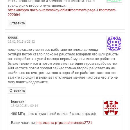
РТРС в Новочеркасске и Каменск-Шахтинском начал
трансляцию второго мультиплекса:
https://dvbpro.ru/ctv-v-rostovskoy-oblasti/comment-page-1#comment-
222094
Ответить
юрий
:
15.02.2015 в 23:32
новочеркасске у меня все работало не плохо до конца
октября потом стало плохо не работало говорили что шли работы
по настройке вот уже 4 месяца первый мультиплекс не работает
бывает включится и потом опять нет сегодня утром заработал на
490 частоте потом пропал сейчас только второй работает но не
стабильно но смотреть можно а первый не работает кажется что
там кто то сидит и включает отключает меняет частоты что это не
могу понять подскажите
Ответить
homyak
:
16.02.2015 в 00:14
490 МГц – это откуда такой взялся ? карта.ртрс.рф
Ваши частоты:
http://карта.ртрс.рф/rtrs/node/2721