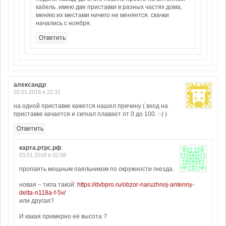
кабель. имею две приставки в разных частях дома,
меняю их местами ничего не меняется. скачки
начались с ноября.
Ответить
александр
:
02.01.2018 в 22:31
на одной приставке кажется нашел причину ( вход на
приставке качается и сигнал плавает от 0 до 100. :-) )
Ответить
карта.ртрс.рф
:
03.01.2018 в 02:58
пропаять мощным паяльником по окружности гнезда.
новая – типа такой:
https://dvbpro.ru/obzor-naruzhnoj-antenny-
delta-n118a-f-5v/
или другая?
И какая примерно её высота ?