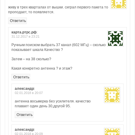
живу в трех кварталах от вышки. сиграл первого пакета то
проподает, то появляется.
Ответить
карта.ртрс.рф
:
31.12.2017 в 23:21
Ручным поиском выбрать 37 канал (602 МГц) – сколько
показывает шкала Качество ?
Затем – на 38 сколько?
Какая конкретно антенна ? и этаж?
Ответить
александр
:
02.01.2018 в 20:07
антенна восьмерка без усилителя. качество
плавает один день 30,другой 95.
Ответить
александр
:
02.01.2018 в 20:09