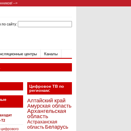
ников! -->
 по сайту:
нсляционные центры
Каналы
а
Цифровое ТВ по
регионам:
ные
Алтайский край
Амурская область
Архангельская
находит
область
-T2
Астраханская
Беларусь
область
 цифрового