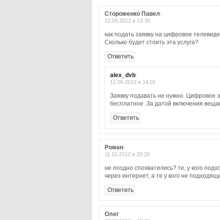
Стороженко Павел
:
12.09.2012 в 13:30
как подать заявку на цифровое телевид
Сколько будет стоить эта услуга?
Ответить
alex_dvb
:
12.09.2012 в 14:01
Заявку подавать не нужно. Цифровое 
бесплатное. За датой включения веща
Ответить
Роман
:
11.10.2012 в 20:28
не поздно спохватились? те, у кого подх
через интернет, а те у кого не подходящ
Ответить
Олег
: