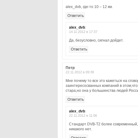
alex_dvb, где-то 10 – 12 км.
Ответить
alex_dvb
:
14.11.2012 в 17:37
Да, безусловно, сигнал дойдет.
Ответить
Петр
:
22.11.2012 в 09:39
Мне почему то все это кажеться на сгово
заинтересосванных компаний в этом,что 
стара,но она у большинства людей России
Ответить
alex_dvb
:
22.11.2012 в 11:06
Стандарт DVB-T2 более современный, 
никакого нет.