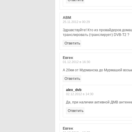
Ответить
ABM
:
25.11.2012 в 00:29
Здравствуйте! Кто из провайдеров дома
транслировать (транслирует) DVB-T2 ?
Ответить
Евген
:
01.12.2012 в 16:30
А 20км от Мурманска до Мурмашей возь
Ответить
alex_dvb
:
02.12.2012 в 14:30
Да, при наличии активной ДМВ антенн
Ответить
Евген
: