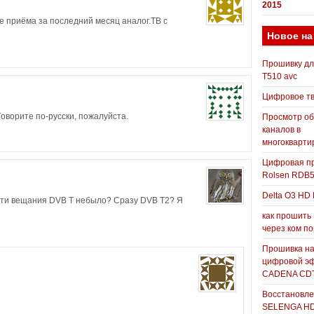
2015
е приёма за последний месяц аналог.ТВ с
Новое на
Прошивку д
T510 avc
Цифровое т
оворите по-русски, пожалуйста.
Просмотр о
каналов в
многокварти
Цифровая пр
Rolsen RDB
Delta O3 HD 
сти вещания DVB T небыло? Сразу DVB T2? Я
как прошить
через ком п
Прошивка н
цифровой э
CADENA CDT
Восстановле
SELENGA H