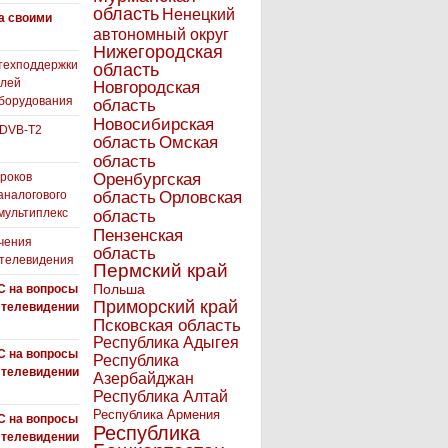
область
Ненецкий
а своими
автономный округ
Нижегородская
техподдержки
область
елей
Новгородская
борудования
область
Новосибирская
 DVB-T2
область
Омская
область
роков
Оренбургская
аналогового
область
Орловская
 мультиплекс
область
Пензенская
чения
область
 телевидения
Пермский край
Польша
С на вопросы
Приморский край
 телевидении
Псковская область
Республика Адыгея
С на вопросы
Республика
 телевидении
Азербайджан
Республика Алтай
Республика Армения
С на вопросы
Республика
 телевидении