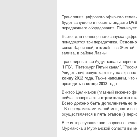
Трансляция цифрового эфирного телев
будет запущено в новом стандарте
DVB
передающего оборудования. Планирует
Всего, для полноценного запуска цифр
понадобятся три передатчика.
Основно
сопке Варничной,
второй
– на Желтой 
залива, в районе Лавны.
Транслироваться будут каналы первого м
“НТВ”, “Петербург Пятый канал”, “Россия
Увидеть цифровую картинку на экранах
концу 2012 года
. Также напомним, что
проходить
в конце 2012
года.
Виктор Целиканов (главный инженер ф
сейчас завершается
строительство
ста
Всего должно быть дополнительно п
ТВ передатчиками малой мощности во в
осуществляется в
пять этапов
(в перио
Все интересующие вас вопросы о веща
Мурманска и Мурманской области вы м