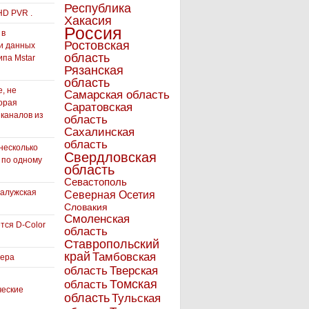
Республика
HD PVR .
Хакасия
Россия
 в
Ростовская
и данных
область
ипа Mstar
Рязанская
область
, не
Самарская область
орая
Саратовская
 каналов из
область
Сахалинская
область
несколько
Свердловская
 по одному
область
Севастополь
Калужская
Северная Осетия
Словакия
Смоленская
тся D-Color
область
Ставропольский
край
Тамбовская
вера
область
Тверская
Томская
область
ческие
область
Тульская