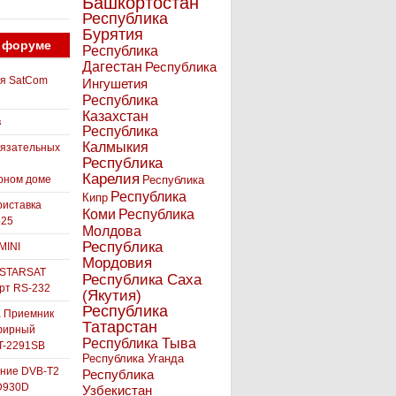
Башкортостан
Республика
Бурятия
 форуме
Республика
Дагестан
Республика
ля SatCom
Ингушетия
Республика
Казахстан
в
Республика
Калмыкия
бязательных
Республика
Карелия
рном доме
Республика
Республика
Кипр
иставка
Коми
Республика
525
Молдова
Республика
MINI
Мордовия
 STARSAT
Республика Саха
орт RS-232
(Якутия)
Республика
а Приемник
Татарстан
фирный
Республика Тыва
-2291SB
Республика Уганда
ние DVB-T2
Республика
D930D
Узбекистан