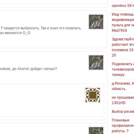
openbox S9 
Ищу помощь
модификаци
пульта для ч
 T придется выбросить. Так и знал что покупать
Msd7816
зах меняются O_O
Здравствуйте
работают вт
половина 10
20
Подключить 
ровске, до Апатит дойдет сигнал?
телевизоров
тюнеру
д.Рогачево, 
область
не прошивае
1301HD
Выбор реси
Плановые
профилакти
работы..?