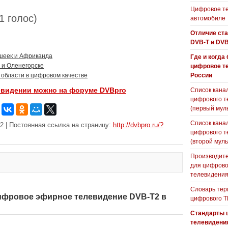
Цифровое те
31 голос)
автомобиле
Отличие ст
DVB-T и DVB
шеек и Африканда
Где и когда
 и Оленегорске
цифровое т
области в цифровом качестве
России
евидении можно на форуме DVBpro
Список кана
цифрового т
(первый мул
Список кана
2 | Постоянная ссылка на страницу:
http://dvbpro.ru/?
цифрового т
(второй муль
Производите
для цифрово
телевидени
Словарь тер
Цифровое эфирное телевидение DVB-T2 в
цифрового Т
Стандарты 
телевидени