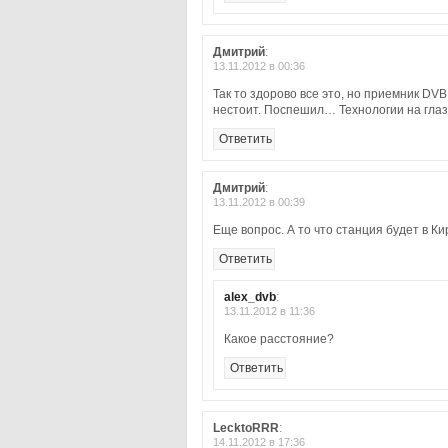
Дмитрий
:
13.11.2012 в 00:36
Так то здорово все это, но приемник DVB
нестоит. Поспешил… Технологии на гла
Ответить
Дмитрий
:
13.11.2012 в 00:39
Еще вопрос. А то что станция будет в Ки
Ответить
alex_dvb
:
13.11.2012 в 11:36
Какое расстояние?
Ответить
LecktoRRR
:
14.11.2012 в 17:36