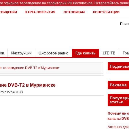
е эфирное телевидение на территории РФ бесплатное. Остерегайтесь мошен
ЕВИДЕНИИ
КАРТА ПОКРЫТИЯ
ОПТОВИКАМ
КОНСУЛЬТАЦИИ
Поиск
ки
Инструкции
Цифровое радио
Где купить
LTE ТВ
Тра
Подписк
 телевидение DVB-T2 в Мурманске
ие DVB-T2 в Мурманске
Реклама
bpro.ru/?p=3188
Популяр
статьи
Почему не 
каналы DVB
Антенна для