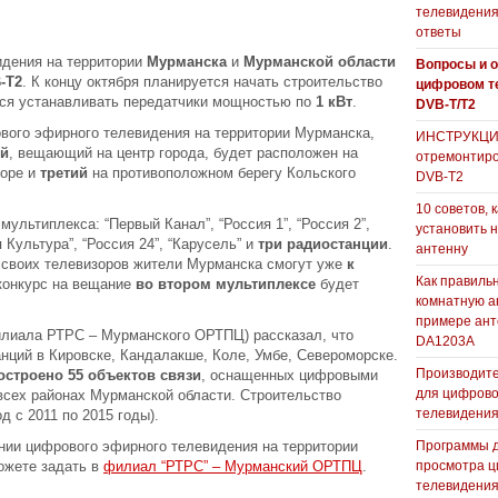
телевидения
ответы
идения на территории
Мурманска
и
Мурманской области
Вопросы и о
-T2
. К концу октября планируется начать строительство
цифровом т
ся устанавливать передатчики мощностью по
1 кВт
.
DVB-T/T2
ового эфирного телевидения на территории Мурманска,
ИНСТРУКЦИЯ
й
, вещающий на центр города, будет расположен на
отремонтиро
горе и
третий
на противоположном берегу Кольского
DVB-T2
10 советов, 
ультиплекса: “Первый Канал”, “Россия 1”, “Россия 2”,
установить 
 Культура”, “Россия 24”, “Карусель” и
три радиостанции
.
антенну
 своих телевизоров жители Мурманска смогут уже
к
Как правиль
 конкурс на вещание
во втором мультиплексе
будет
комнатную а
примере ан
илиала РТРС – Мурманского ОРТПЦ) рассказал, что
DA1203А
нций в Кировске, Кандалакше, Коле, Умбе, Североморске.
Производите
остроено 55 объектов связи
, оснащенных цифровыми
для цифрово
сех районах Мурманской области. Строительство
телевидени
д с 2011 по 2015 годы).
нии цифрового эфирного телевидения на территории
Программы 
ожете задать в
филиал “РТРС” – Мурманский ОРТПЦ
.
просмотра ц
телевидения