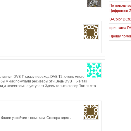
По поводу в
Цифрового 
D-Color DC
приставка D
Прошу помощ
р,минуя DVB T, сразу переход DVB T2, очень много
бы у них покупали ресиверы эти.Ведь DVB T ,не так
,и качеством не уступает.Здесь только сговор.Так ли это.
более устойчив к помехам. Сговора здесь