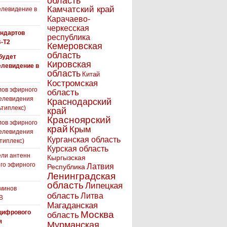
область
Камчатский край
левидение в
Карачаево-
черкесская
андартов
республика
-T2
Кемеровская
область
 будет
Кировская
елевидение в
область
Китай
Костромская
лов эфирного
область
елевидения
Краснодарский
ьтиплекс)
край
Красноярский
лов эфирного
край
Крым
елевидения
Курганская область
типлекс)
Курская область
ли антенн
Кыргызская
го эфирного
Латвия
Республика
я
Ленинградская
область
Липецкая
минов
область
Литва
В
Магаданская
цифрового
Москва
область
я
Мурманская