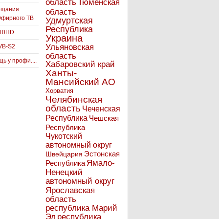
Тюменская
область
ещания
область
Эфирного ТВ
Удмуртская
Республика
910HD
Украина
Ульяновская
VB-S2
область
ь у профи....
Хабаровский край
Ханты-
Мансийский АО
Хорватия
Челябинская
область
Чеченская
Республика
Чешская
Республика
Чукотский
автономный округ
Эстонская
Швейцария
Ямало-
Республика
Ненецкий
автономный округ
Ярославская
область
республика Марий
Эл
республика