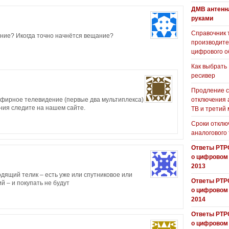
ДМВ антенн
руками
Справочник 
ение? Икогда точно начнётся вещание?
производит
цифрового о
Как выбрать
ресивер
Продление с
эфирное телевидение (первые два мультиплекса)
отключения 
ния следите на нашем сайте.
ТВ и третий
Сроки отклю
аналогового
Ответы РТР
о цифровом
2013
одящий телик – есть уже или спутниковое или
Ответы РТР
ий – и покупать не будут
о цифровом
2014
Ответы РТР
о цифровом