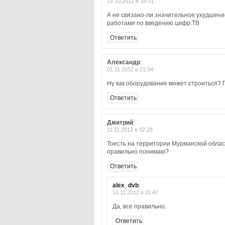
19.10.2012 в 18:31
А не связано-ли значительное ухудшени
работами по введению цифр.ТВ
Ответить
Александр
:
01.11.2012 в 21:34
Ну как оборудование может строиться? Г
Ответить
Дмитрий
:
11.11.2012 в 02:28
Тоесть на территории Мурманской обла
правильно понимаю?
Ответить
alex_dvb
:
12.11.2012 в 11:47
Да, все правильно.
Ответить