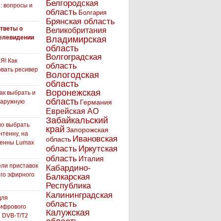
Белгородская
: вопросы и
область
Болгария
Брянская область
тветы о
Великобритания
елевидении
Владимирская
область
Волгоградская
! Как
область
вать ресивер
Вологодская
область
Воронежская
как выбрать и
область
наружную
Германия
Еврейская АО
Забайкальский
но выбрать
край
Запорожская
нтенну, на
Ивановская
область
тенны Lumax
Иркутская
область
область
Италия
ли приставок
Кабардино-
го эфирного
Балкарская
я
Республика
Калининградская
для
область
ифрового
Калужская
 DVB-T/T2