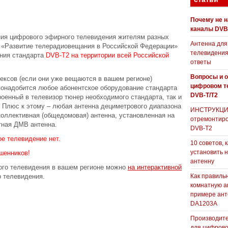
Почему не 
каналы DVB
ния цифрового эфирного телевидения жителям разных
Антенна для
П «Развитие телерадиовещания в Российской Федерации»
телевидения
ния стандарта
DVB-T2 на территории всей Российской
ответы
Вопросы и о
ксов (если они уже вещаются в вашем регионе)
цифровом т
онадобится любое абонентское оборудование стандарта
DVB-T/T2
роенный в телевизор тюнер необходимого стандарта, так и
 Плюс к этому – любая антенна дециметрового диапазона
ИНСТРУКЦИЯ
коллективная (общедомовая) антенна, установленная на
отремонтиро
тная ДМВ антенна.
DVB-T2
е телевидение нет.
10 советов, 
установить 
шенников!
антенну
ого телевидения в вашем регионе можно
на интерактивной
 телевидения.
Как правиль
комнатную а
примере ан
DA1203А
Производите
для цифрово