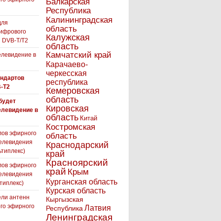
Балкарская
я
Республика
Калининградская
для
область
ифрового
Калужская
 DVB-T/T2
область
Камчатский край
левидение в
Карачаево-
черкесская
андартов
республика
-T2
Кемеровская
область
 будет
Кировская
елевидение в
область
Китай
Костромская
лов эфирного
область
елевидения
Краснодарский
ьтиплекс)
край
Красноярский
лов эфирного
край
Крым
елевидения
Курганская область
типлекс)
Курская область
ли антенн
Кыргызская
го эфирного
Латвия
Республика
я
Ленинградская