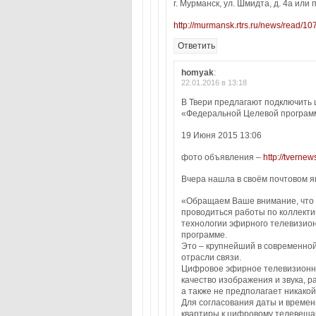
г. Мурманск, ул. Шмидта, д. 4а или
http://murmansk.rtrs.ru/news/read/107
Ответить
homyak
:
22.01.2016 в 13:18
В Твери предлагают подключить
«Федеральной Целевой программ
19 Июня 2015 13:06
фото объявления –
http://tvernew
Вчера нашла в своём почтовом я
«Обращаем Ваше внимание, что в
проводиться работы по коллект
технологии эфирного телевизио
программе.
Это – крупнейший в современно
отрасли связи.
Цифровое эфирное телевизионн
качество изображения и звука, 
а также не предполагает никако
Для согласования даты и време
квартиры к цифровому телевеща