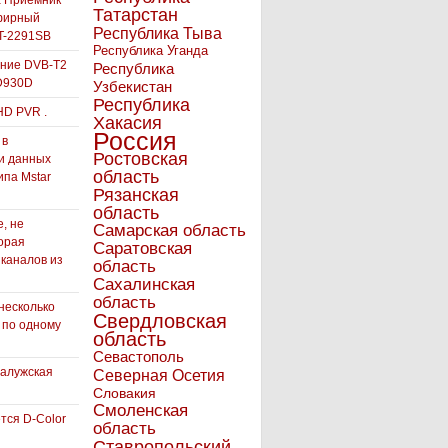
а Приемник
Татарстан
фирный
Республика Тыва
-2291SB
Республика Уганда
ние DVB-T2
Республика
D930D
Узбекистан
Республика
HD PVR .
Хакасия
Россия
 в
Ростовская
и данных
область
ипа Mstar
Рязанская
область
, не
Самарская область
орая
Саратовская
 каналов из
область
Сахалинская
область
несколько
Свердловская
 по одному
область
Севастополь
Калужская
Северная Осетия
Словакия
Смоленская
тся D-Color
область
Ставропольский