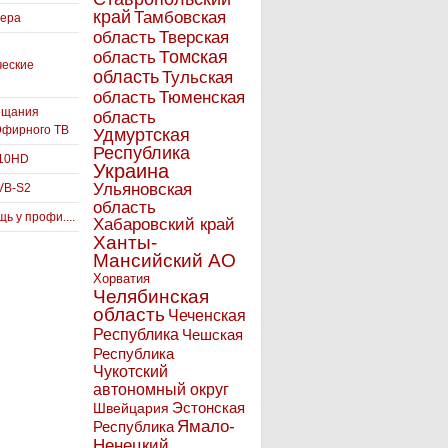
край
Тамбовская
вера
область
Тверская
Томская
область
ческие
область
Тульская
Тюменская
область
ещания
область
Эфирного ТВ
Удмуртская
Республика
910HD
Украина
Ульяновская
VB-S2
область
ь у профи....
Хабаровский край
Ханты-
Мансийский АО
Хорватия
Челябинская
область
Чеченская
Республика
Чешская
Республика
Чукотский
автономный округ
Эстонская
Швейцария
Ямало-
Республика
Ненецкий