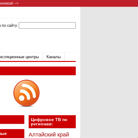
ников! -->
 по сайту:
нсляционные центры
Каналы
а
Цифровое ТВ по
регионам:
ные
Алтайский край