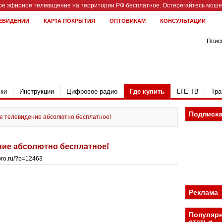
е эфирное телевидение на территории РФ бесплатное. Остерегайтесь мошен
ЕВИДЕНИИ
КАРТА ПОКРЫТИЯ
ОПТОВИКАМ
КОНСУЛЬТАЦИИ
Поиск
ки
Инструкции
Цифровое радио
Где купить
LTE ТВ
Тра
Подписк
 телевидение абсолютно бесплатное!
ие абсолютно бесплатное!
bpro.ru/?p=12463
Реклама
Популяр
статьи