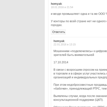
homyak
:
18.01.2016 в 21:54
и везде промышляет одна и та же ООО 
У конторы по всей стране нет ни одного
городах.
Ответить
homyak
:
22.01.2016 в 13:15
Мошенники «подключились» к цифров
зрителей быть внимательней
17.10.2014
В связи с возросшим спросом на при
в торговле и в сфере услуг участилис
организаций и индивидуальных предп
При этом недобросовестные продавцы 
«бабочки», принадлежащий РТРС, тем 
Выявлены случаи, когда после оказан
консультационной поддержки (ЦКП).