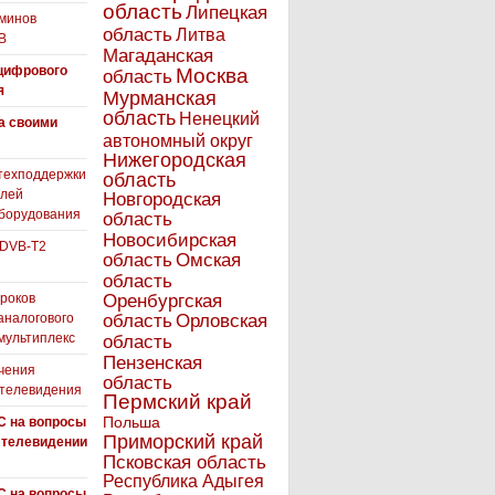
область
Липецкая
минов
область
Литва
В
Магаданская
цифрового
Москва
область
я
Мурманская
область
Ненецкий
а своими
автономный округ
Нижегородская
техподдержки
область
елей
Новгородская
борудования
область
Новосибирская
 DVB-T2
область
Омская
область
роков
Оренбургская
аналогового
область
Орловская
 мультиплекс
область
Пензенская
чения
область
 телевидения
Пермский край
Польша
С на вопросы
Приморский край
 телевидении
Псковская область
Республика Адыгея
С на вопросы