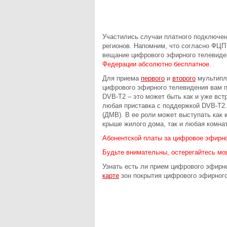
Участились случаи платного подключе
регионов. Напомним, что согласно ФЦ
вещание цифрового эфирного телевиде
Федерации абсолютно бесплатное
.
Для приема
первого
и
второго
мультипле
цифрового эфирного телевидения вам п
DVB-T2 – это может быть как и уже вст
любая приставка с поддержкой DVB-T2.
(ДМВ). В ее роли может выступать как 
крыше жилого дома, так и любая комна
Абонентской платы за цифровое эфирно
Будьте внимательны, остерегайтесь мо
Узнать есть ли прием цифрового эфирн
карте
зон покрытия цифрового эфирного