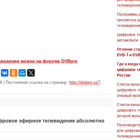
телевидени
Программы 
просмотра ц
телевидения
Цифровое те
автомобиле
Отличие ст
DVB-T и DVB
евидении можно на форуме DVBpro
Где и когда
цифровое т
России
6 | Постоянная ссылка на страницу:
http://dvbpro.ru/?
Список кана
цифрового т
(первый мул
Список кана
цифрового т
(второй муль
ифровое эфирное телевидение абсолютно
Производите
для цифрово
телевидени