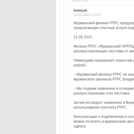
homyak
:
22.01.2016 в 13:17
Мурманский филиал РТРС предупр
предлагающих платные услуги по
21.05.2015
Филиал РТРС «Мурманский ОРТПЦ»
распространяющих листовки от им
Обманщики предлагают клиентам у
рублей.
– Мурманский филиал РТРС не ока
мурманского филиала РТРС Влади
– Мы подаем заявление в полицию 
распространению этих листовок.
Затем последует заявление в Фе
использовании логотипа РТРС.
Консультации о подключении и сп
можно получить в мурманском Цен
адресу: