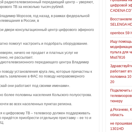
Прошивка н
ной радиотелевизионный передающий центр – уверяют,
цифровой э
рового ТВ за несколько тысяч рублей.
CADENA CDT
Владимир Морозов, год назад, в рамках федеральной
Восстановле
елевещания в России, в
SELENGA H
ои двери консультационный центр цифрового эфирного
openbox S9 
Ищу помощь
атно помогут настроить и подобрать оборудование.
модификаци
пульта для ч
еверян, ничего не продает и платных услуг не
венно, не рассылает.
Msd7816
радиотелевизионного передающего центра Владимир
Здравствуйте
работают вт
поводу установления круга лиц, которые причастны к
авать заявление в ФАС по поводу неправомерного
половина 10
20
ускай они работают под своими именами».
Подключить 
о более половины населения Кольского полуострова.
телевизоров
тюнеру
почти во всех населенных пунктах региона.
д.Рогачево, 
я к цифровому ТВ – телевизор должен поддерживать
область
 придётся приобрести отдельную приставку – ее то и
ПЦ.
не прошивае
1301HD