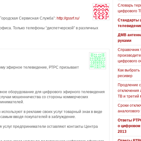
Словарь тер
цифрового Т
“Городская Сервисная Служба”:
http://gssrf.ru/
Стандарты 
телевидени
 офиса. Только телефоны “диспетчерской” в различных
ДМВ антенн
руками
Справочник 
производит
цифрового о
ому эфирное телевидение, РТРС призывает
Как выбрать
ресивер
Продление с
отключения 
емное оборудование для цифрового эфирного телевидения
ТВ и третий
ь случаи мошенничества со стороны коммерческих
ринимателей.
Сроки отклю
аналогового
используют в рекламе своих услуг товарный знак в виде
самым вводя покупателей в заблуждение.
Ответы РТР
о цифровом
ия услуг предприниматели оставляют контакты Центра
2013
Ответы РТР