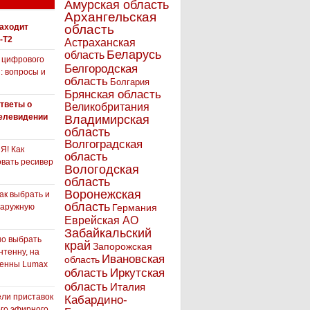
Амурская область
Архангельская
находит
область
-T2
Астраханская
Беларусь
область
 цифрового
Белгородская
: вопросы и
область
Болгария
Брянская область
тветы о
Великобритания
елевидении
Владимирская
область
Волгоградская
! Как
область
вать ресивер
Вологодская
область
Воронежская
как выбрать и
область
наружную
Германия
Еврейская АО
Забайкальский
но выбрать
край
Запорожская
нтенну, на
Ивановская
область
тенны Lumax
Иркутская
область
область
Италия
ли приставок
Кабардино-
го эфирного