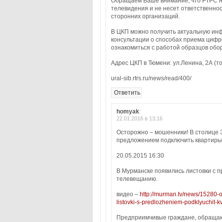
Обращаем Ваше внимание, что РТРС н
телевидения и не несет ответственно
сторонних организаций.
В ЦКП можно получить актуальную ин
консультации о способах приема цифр
ознакомиться с работой образцов обо
Адрес ЦКП в Тюмени: ул.Ленина, 2А (т
ural-sib.rtrs.ru/news/read/400/
Ответить
homyak
:
22.01.2016 в 13:16
Осторожно – мошенники! В столице 
предложением подключить квартиры
20.05.2015 16:30
В Мурманске появились листовки с 
телевещанию.
видео –
http://murman.tv/news/15280-
listovki-s-predlozheniem-podklyuchit-kv
Предприимчивые граждане, обращаю