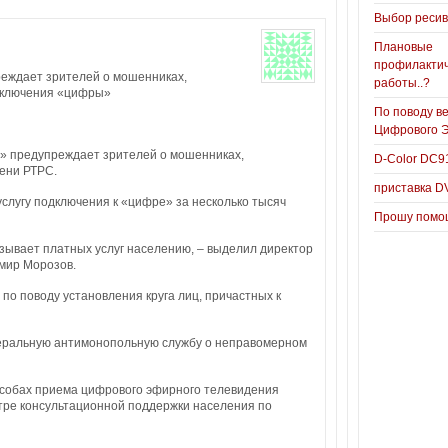
Выбор реси
Плановые
профилакти
еждает зрителей о мошенниках,
работы..?
дключения «цифры»
По поводу в
Цифрового 
 предупреждает зрителей о мошенниках,
D-Color DC
ени РТРС.
приставка D
слугу подключения к «цифре» за несколько тысяч
Прошу помощ
зывает платных услуг населению, – выделил директор
мир Морозов.
по поводу установления круга лиц, причастных к
деральную антимонопольную службу о неправомерном
особах приема цифрового эфирного телевидения
тре консультационной поддержки населения по