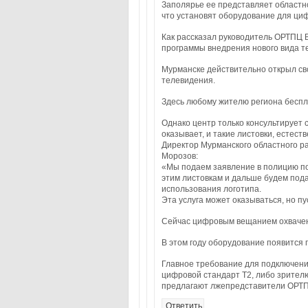
Заполярье ее представляет област
что установят оборудование для циф
Как рассказал руководитель ОРТПЦ 
программы внедрения нового вида т
Мурманске действительно открыл св
телевидения.
Здесь любому жителю региона беспл
Однако центр только консультирует с
оказывает, и такие листовки, естест
Директор Мурманского областного 
Морозов:
«Мы подаем заявление в полицию по 
этим листовкам и дальше будем под
использования логотипа.
Эта услуга может оказываться, но п
Сейчас цифровым вещанием охвачен
В этом году оборудование появится 
Главное требование для подключени
цифровой стандарт T2, либо зрителю
предлагают лжепредставители ОРТ
Ответить