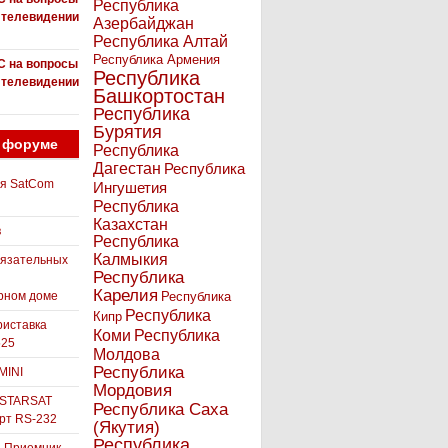
Республика
 телевидении
Азербайджан
Республика Алтай
Республика Армения
С на вопросы
Республика
 телевидении
Башкортостан
Республика
Бурятия
 форуме
Республика
Дагестан
Республика
ля SatCom
Ингушетия
Республика
Казахстан
в
Республика
Калмыкия
бязательных
Республика
Карелия
рном доме
Республика
Республика
Кипр
иставка
Коми
Республика
525
Молдова
Республика
MINI
Мордовия
 STARSAT
Республика Саха
орт RS-232
(Якутия)
Республика