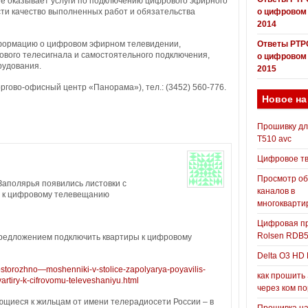
е оказывает услуги по подключению цифрового эфирного
сти качество выполненных работ и обязательства
о цифровом
2014
формацию о цифровом эфирном телевидении,
Ответы РТР
ового телесигнала и самостоятельного подключения,
о цифровом
рудования.
2015
оргово-офисный центр «Панорама»), тел.: (3452) 560-776.
Новое на
Прошивку д
T510 avc
Цифровое т
Просмотр о
Заполярья появились листовки с
каналов в
 к цифровому телевещанию
многокварти
Цифровая пр
Rolsen RDB
предложением подключить квартиры к цифровому
Delta O3 HD 
ostorozhno—moshenniki-v-stolice-zapolyarya-poyavilis-
как прошить
artiry-k-cifrovomu-televeshaniyu.html
через ком п
щиеся к жильцам от имени телерадиосети России – в