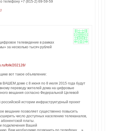
 по телефону +7 (815-2) 69-59-59
/
 цифровое телевидение в рамках
ы» за несколько тысяч рублей
s.ru/folk/202128/
щике вот такое объявление:
 ВАШЕМ доме с 8 июня по 8 июля 2015 года будут
ивному переводу жителей дома на цифровые
нного вещания согласно Федеральной Целевой
й российской истории инфраструктурный проект
ое вещание позволяет существенно повысить
расширить число доступных населению телеканалов,
й абонентской платы.
ни подключения Вашей
нию, Вам необходимо позвонить по телефону …».