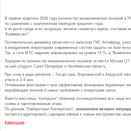
В первом квартале 2026 года количество мошеннических вызовов в Р
по сравнению с аналогичным периодом прошлого года,
а их доля среди всех входящих звонков снизилась вдвое, составив м
“Коммерсант”.
Положительная динамика объясняется запуском ГИС Антифрод, ужес
и внедрением операторами современных систем защиты на базе искус
Так, в сети МТС падение зафиксировано на уровне 74 %, в “Вымпелко
Лидером по количеству мошеннических вызовов остается Москва (17 
за ней следуют Санкт-Петербург и Челябинская область.
При этом в ряде регионов – Татарстане, Воронежской и Амурской обла
упало в 3–5 раз.
Основными факторами стали эффективная блокировка подменных ном
верификации звонков и новые требования к операторам связи.
Вместо массовых “холодных” обзвонов злоумышленники все чаще ис
схемы и таргетированные атаки.
По данным “Лаборатории Касперского”,
мошенники активно мигрир
пытаются адаптировать сценарии обмана к новым инструментам защи
Кабельщик