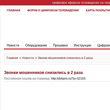
Цифровое эфирное телевидение на терр
ГЛАВНАЯ
ФОРУМ О ЦИФРОВОМ ТЕЛЕВИДЕНИИ
КАРТА ПОКРЫТИ
Новости
Оборудование
Прошивки
Инструкции
Цифрово
Главная
⇒
Новости
⇒
Звонки мошенников снизились в 2 раза
Звонки мошенников снизились в 2 раза
Постоянная ссылка на страницу:
http://dvbpro.ru/?p=32193