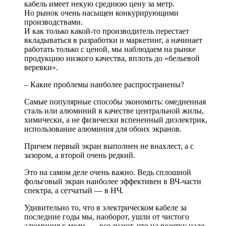
кабель имеет некую среднюю цену за метр.
Но рынок очень насыщен конкурирующими
производствами.
И как только какой-то производитель перестает
вкладываться в разработки и маркетинг, а начинает
работать только с ценой, мы наблюдаем на рынке
продукцию низкого качества, вплоть до «бельевой
веревки».
– Какие проблемы наиболее распространены?
Самые популярные способы экономить: омедненная
сталь или алюминий в качестве центральной жилы,
химически, а не физически вспененный диэлектрик,
использование алюминия для обоих экранов.
Причем первый экран выполнен не внахлест, а с
зазором, а второй очень редкий.
Это на самом деле очень важно. Ведь сплошной
фольговый экран наиболее эффективен в ВЧ-части
спектра, а сетчатый — в НЧ.
Удивительно то, что в электрическом кабеле за
последние годы мы, наоборот, ушли от чистого
алюминия к меди, — все знают, что на розетку надо