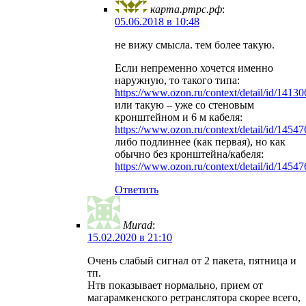
карта.ртрс.рф
:
05.06.2018 в 10:48
не вижу смысла. тем более такую.
Если непременно хочется именно
наружную, то такого типа:
https://www.ozon.ru/context/detail/id/1413
или такую – уже со стеновым
кронштейном и 6 м кабеля:
https://www.ozon.ru/context/detail/id/1454
либо подлиннее (как первая), но как
обычно без кронштейна/кабеля:
https://www.ozon.ru/context/detail/id/1454
Ответить
Murad
:
15.02.2020 в 21:10
Очень слабый сигнал от 2 пакета, пятница и
тп.
Нтв показывает нормально, прием от
магарамкенского ретранслятора скорее всего,