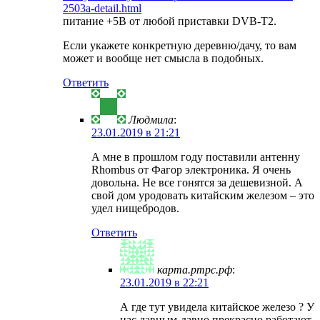
2503a-detail.html
питание +5В от любой приставки DVB-T2.
Если укажете конкретную деревню/дачу, то вам
может и вообще нет смысла в подобных.
Ответить
Людмила
:
23.01.2019 в 21:21
А мне в прошлом году поставили антенну
Rhombus от Фагор электроника. Я очень
довольна. Не все гонятся за дешевизной. А
свой дом уродовать китайским железом – это
удел нищебродов.
Ответить
карта.ртрс.рф
:
23.01.2019 в 22:21
А где тут увидела китайское железо ? У
нас давным-давно прекрасно работают