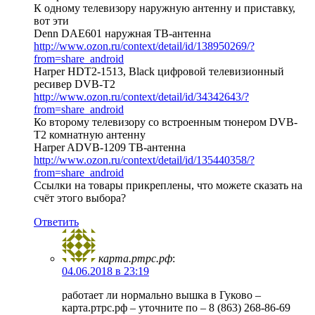
К одному телевизору наружную антенну и приставку,
вот эти
Denn DAE601 наружная ТВ-антенна
http://www.ozon.ru/context/detail/id/138950269/?
from=share_android
Harper HDT2-1513, Black цифровой телевизионный
ресивер DVB-T2
http://www.ozon.ru/context/detail/id/34342643/?
from=share_android
Ко второму телевизору со встроенным тюнером DVB-
T2 комнатную антенну
Harper ADVB-1209 ТВ-антенна
http://www.ozon.ru/context/detail/id/135440358/?
from=share_android
Ссылки на товары прикреплены, что можете сказать на
счёт этого выбора?
Ответить
карта.ртрс.рф
:
04.06.2018 в 23:19
работает ли нормально вышка в Гуково –
карта.ртрс.рф – уточните по – 8 (863) 268-86-69