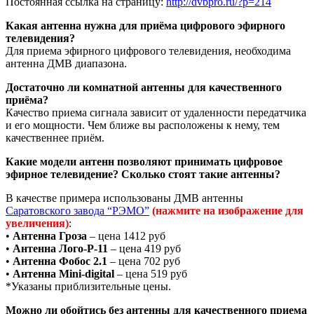
Постоянная ссылка на страницу:
http://dvbpro.ru/?p=214
Какая антенна нужна для приёма цифрового эфирного
телевидения?
Для приема эфирного цифрового телевидения, необходима
антенна ДМВ диапазона.
Достаточно ли комнатной антенны для качественного
приёма?
Качество приема сигнала зависит от удаленности передатчика
и его мощности. Чем ближе вы расположены к нему, тем
качественнее приём.
Какие модели антенн позволяют принимать цифровое
эфирное телевидение? Сколько стоят такие антенны?
В качестве примера использованы ДМВ антенны
Саратовского завода “РЭМО”
(нажмите на изображение для
увеличения)
:
•
Антенна Гроза
– цена 1412 руб
•
Антенна Лого-Р-11
– цена 419 руб
•
Антенна Фобос 2.1
– цена 702 руб
•
Антенна Mini-digital
– цена 519 руб
*Указаны приблизительные цены.
Можно ли обойтись без антенны для качественного приема