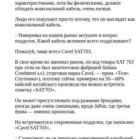
характеристиками, хотя бы физическими, должен
обладать коаксиальный кабель, очень низкая.
Люди его покупают просто потому, что он выглядит как
коаксиальный кабель.
– Наверняка на нашем рынке актуален и вопрос
подделок. Какой кабель активнее всего подделывают?
Пожалуй, чаще всего Cavel SAT703.
В свое время он завоевал рынок, но код товара SAT 703
при этом не был запатентован фабрикой Italiana
Conduttori s.r.l. (торговая марка Cavel, — прим. «Теле-
Спутника»), поэтому сейчас примерно на 50—60%
кабелей китайского производства можно встретить
отметку «SAT703».
Он может присутствовать под разными брендами,
иногда даже очень смешными, вроде JaPan, где третья
буква — именно прописная.
Но встречаются и откровенные подделки, где написано
«Cavel SAT703».
– Существует ли «в природе» качественный китайский