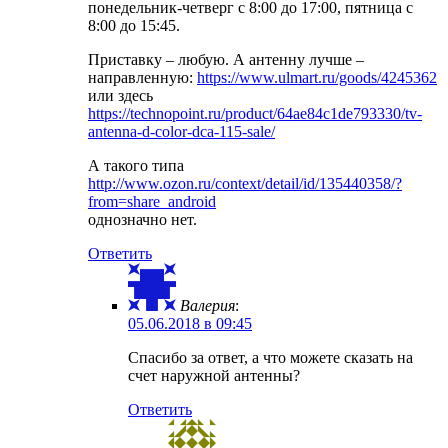
понедельник-четверг с 8:00 до 17:00, пятница с
8:00 до 15:45.
Приставку – любую. А антенну лучше –
направленную:
https://www.ulmart.ru/goods/4245362
или здесь
https://technopoint.ru/product/64ae84c1de793330/tv-
antenna-d-color-dca-115-sale/
А такого типа
http://www.ozon.ru/context/detail/id/135440358/?
from=share_android
однозначно нет.
Ответить
Валерия
:
05.06.2018 в 09:45
Спасибо за ответ, а что можете сказать на
счет наружной антенны?
Ответить