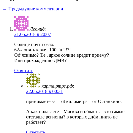
← Предыдущие комментарии
Леонид
:
21.05.2018 в 20:07
Солнце почти село.
62-я опять кажет 100 “п” !?!
Об’яснимо? Т.е., яркое солнце вредит приему?
Или прохождению ДМВ?
Ответить
карта.ртрс.рф
:
22.05.2018 в 00:31
принимаете за – 74 километра – от Останкино.
А как полагаете – Москва и область – это самые
отсталые регионы? в которых днём никто не
работает?
Ответить