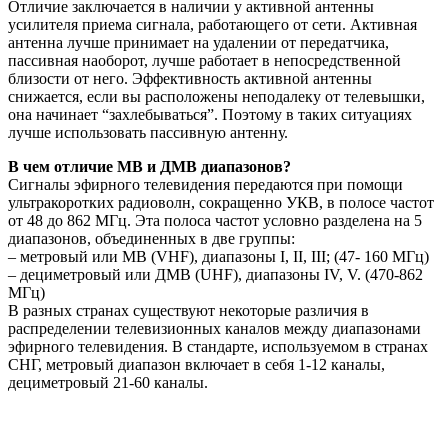
Отличие заключается в наличии у активной антенны
усилителя приема сигнала, работающего от сети. Активная
антенна лучше принимает на удалении от передатчика,
пассивная наоборот, лучше работает в непосредственной
близости от него. Эффективность активной антенны
снижается, если вы расположены неподалеку от телевышки,
она начинает “захлебываться”. Поэтому в таких ситуациях
лучше использовать пассивную антенну.
В чем отличие МВ и ДМВ диапазонов?
Сигналы эфирного телевидения передаются при помощи
ультракоротких радиоволн, сокращенно УКВ, в полосе частот
от 48 до 862 МГц. Эта полоса частот условно разделена на 5
диапазонов, объединенных в две группы:
– метровый или МВ (VHF), диапазоны I, II, III; (47- 160 МГц)
– дециметровый или ДМВ (UHF), диапазоны IV, V. (470-862
МГц)
В разных странах существуют некоторые различия в
распределении телевизионных каналов между диапазонами
эфирного телевидения. В стандарте, используемом в странах
СНГ, метровый диапазон включает в себя 1-12 каналы,
дециметровый 21-60 каналы.