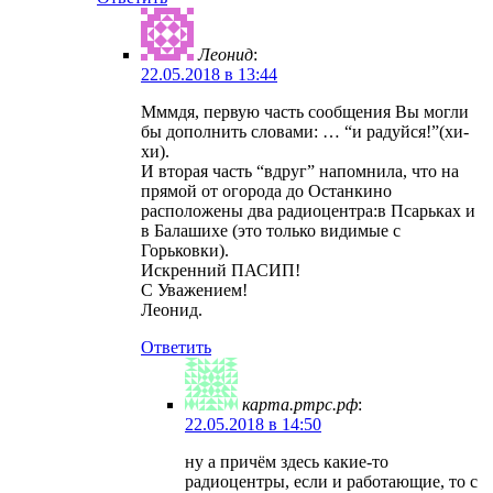
Леонид
:
22.05.2018 в 13:44
Мммдя, первую часть сообщения Вы могли
бы дополнить словами: … “и радуйся!”(хи-
хи).
И вторая часть “вдруг” напомнила, что на
прямой от огорода до Останкино
расположены два радиоцентра:в Псарьках и
в Балашихе (это только видимые с
Горьковки).
Искренний ПАСИП!
С Уважением!
Леонид.
Ответить
карта.ртрс.рф
:
22.05.2018 в 14:50
ну а причём здесь какие-то
радиоцентры, если и работающие, то с