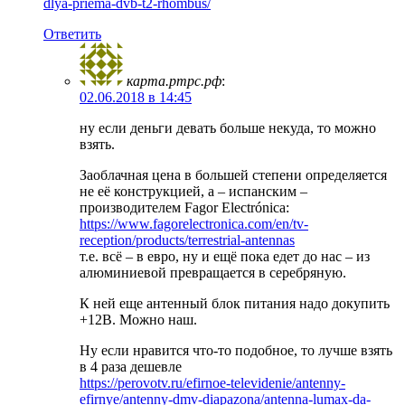
dlya-priema-dvb-t2-rhombus/
Ответить
карта.ртрс.рф
:
02.06.2018 в 14:45
ну если деньги девать больше некуда, то можно
взять.
Заоблачная цена в большей степени определяется
не её конструкцией, а – испанским –
производителем Fagor Electrónica:
https://www.fagorelectronica.com/en/tv-
reception/products/terrestrial-antennas
т.е. всё – в евро, ну и ещё пока едет до нас – из
алюминиевой превращается в серебряную.
К ней еще антенный блок питания надо докупить
+12В. Можно наш.
Ну если нравится что-то подобное, то лучше взять
в 4 раза дешевле
https://perovotv.ru/efirnoe-televidenie/antenny-
efirnye/antenny-dmv-diapazona/antenna-lumax-da-