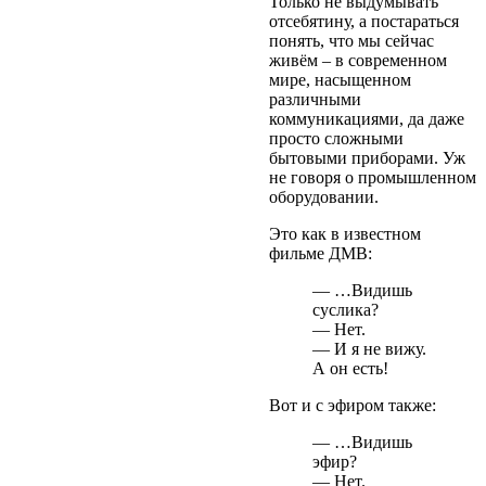
Только не выдумывать
отсебятину, а постараться
понять, что мы сейчас
живём – в современном
мире, насыщенном
различными
коммуникациями, да даже
просто сложными
бытовыми приборами. Уж
не говоря о промышленном
оборудовании.
Это как в известном
фильме ДМВ:
— …Видишь
суслика?
— Нет.
— И я не вижу.
А он есть!
Вот и с эфиром также:
— …Видишь
эфир?
— Нет.