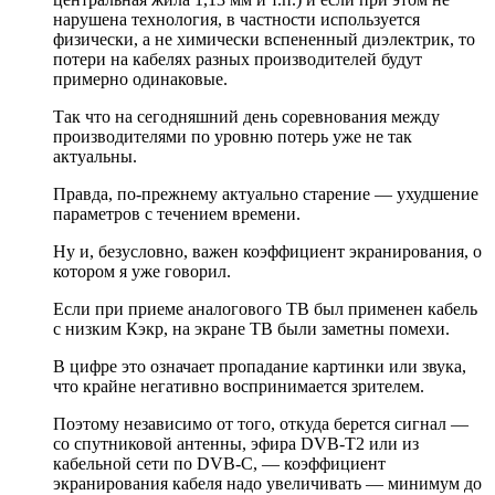
нарушена технология, в частности используется
физически, а не химически вспененный диэлектрик, то
потери на кабелях разных производителей будут
примерно одинаковые.
Так что на сегодняшний день соревнования между
производителями по уровню потерь уже не так
актуальны.
Правда, по-прежнему актуально старение — ухудшение
параметров с течением времени.
Ну и, безусловно, важен коэффициент экранирования, о
котором я уже говорил.
Если при приеме аналогового ТВ был применен кабель
с низким Кэкр, на экране ТВ были заметны помехи.
В цифре это означает пропадание картинки или звука,
что крайне негативно воспринимается зрителем.
Поэтому независимо от того, откуда берется сигнал —
со спутниковой антенны, эфира DVB-T2 или из
кабельной сети по DVB-C, — коэффициент
экранирования кабеля надо увеличивать — минимум до