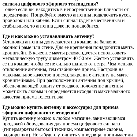
сигнала цифрового эфирного телевидения?
Только если вы находитесь в непосредственной близости от
передатчика. Попробуйте вместо антенны подключить кусок
проволоки или кабеля. Если сигнал будет качественным и
стабильным, то антенна даже не понадобится.
Где и как можно устанавливать антенну?
Установка антенны допускается на крыше, на балконе,
оконной раме или стене. Для ее крепления понадобится мачта,
кронштейн. В качестве мачты рекомендуется использовать
металлическую трубу диаметром 40-50 мм. Жестко установить
ее на крыше, чтобы ее не сильно шатало от ветра. Чем меньше
отклонение антенны, тем стабильнее прием. Настроив на
максимальное качество приема, закрепите антенну на мачте
кронштейнами. При расположении антенны под крышей,
обеспечивающей защиту от осадков, положение антенны
может быть любым и определяется исходя из максимального
качества приема телесигнала.
Где можно купить антенну и аксессуары для приема
эфирного цифрового телевидения?
Купить антенну можно в любом магазине, занимающимся
продажей оборудования для приема цифрового сигнала
(гипермаркеты бытовой техники, компьютерные салоны,
радиорынки). Не забудьте уточнить у продавца, принимает ли