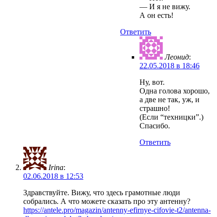
— И я не вижу.
А он есть!
Ответить
Леонид
:
22.05.2018 в 18:46
Ну, вот.
Одна голова хорошо,
а две не так, уж, и
страшно!
(Если “техницки”.)
Спасибо.
Ответить
Irina
:
02.06.2018 в 12:53
Здравствуйте. Вижу, что здесь грамотные люди
собрались. А что можете сказать про эту антенну?
https://antele.pro/magazin/antenny-efirnye-cifovie-t2/antenna-