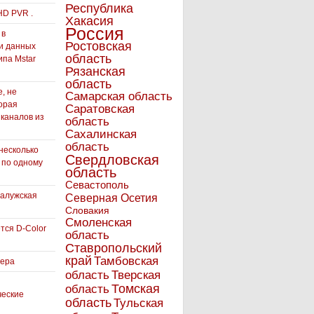
Республика
HD PVR .
Хакасия
Россия
 в
Ростовская
и данных
область
ипа Mstar
Рязанская
область
, не
Самарская область
орая
Саратовская
 каналов из
область
Сахалинская
область
несколько
Свердловская
 по одному
область
Севастополь
Калужская
Северная Осетия
Словакия
Смоленская
тся D-Color
область
Ставропольский
край
Тамбовская
вера
область
Тверская
Томская
область
ческие
область
Тульская