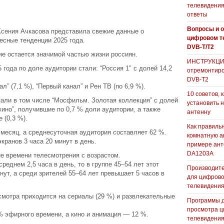
телевидения
ответы
Вопросы и о
Ксения Ачкасова представила свежие данные о
цифровом т
есные тенденции 2025 года.
DVB-T/T2
ие остается значимой частью жизни россиян.
ИНСТРУКЦИЯ
 года по доле аудитории стали: “Россия 1″ с долей 14,2
отремонтиро
DVB-T2
л” (7,1 %), “Первый канал” и Рен ТВ (по 6,9 %).
10 советов, 
пали в том числе “Мосфильм. Золотая коллекция” с долей
установить 
 кино”, получившие по 0,7 % доли аудитории, а также
антенну
 (0,3 %).
Как правиль
 месяц, а среднесуточная аудитория составляет 62 %.
комнатную а
кранов 3 часа 20 минут в день.
примере ан
DA1203А
ие времени телесмотрения с возрастом.
реднем 2,5 часа в день, то в группе 45–54 лет этот
Производите
нут, а среди зрителей 55–64 лет превышает 5 часов в
для цифрово
телевидени
смотра приходится на сериалы (29 %) и развлекательные
Программы 
просмотра ц
 эфирного времени, а кино и анимация — 12 %.
телевидения