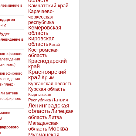
область
Камчатский край
левидение в
Карачаево-
черкесская
андартов
республика
-T2
Кемеровская
область
 будет
Кировская
елевидение в
область
Китай
Костромская
лов эфирного
область
елевидения
Краснодарский
ьтиплекс)
край
Красноярский
лов эфирного
край
Крым
елевидения
Курганская область
типлекс)
Курская область
ли антенн
Кыргызская
го эфирного
Латвия
Республика
я
Ленинградская
область
Липецкая
минов
область
Литва
В
Магаданская
цифрового
Москва
область
я
Мурманская