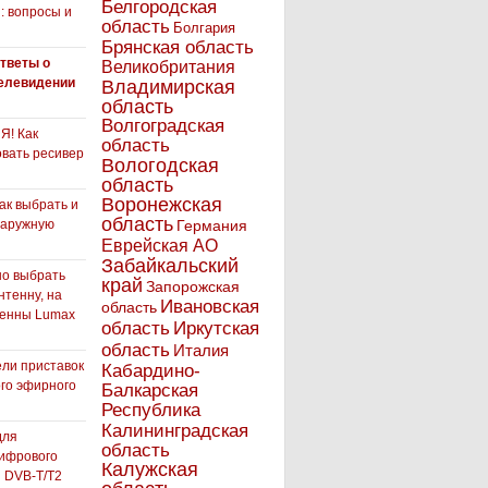
Белгородская
: вопросы и
область
Болгария
Брянская область
тветы о
Великобритания
елевидении
Владимирская
область
Волгоградская
! Как
область
вать ресивер
Вологодская
область
Воронежская
как выбрать и
область
наружную
Германия
Еврейская АО
Забайкальский
но выбрать
край
Запорожская
нтенну, на
Ивановская
область
тенны Lumax
Иркутская
область
область
Италия
ли приставок
Кабардино-
го эфирного
Балкарская
я
Республика
Калининградская
для
область
ифрового
Калужская
 DVB-T/T2