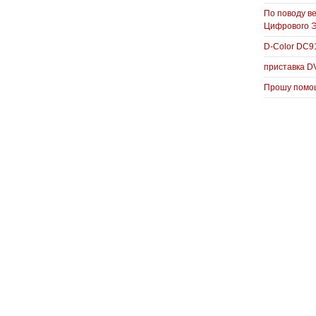
По поводу в
Цифрового 
D-Color DC
приставка D
Прошу помощ