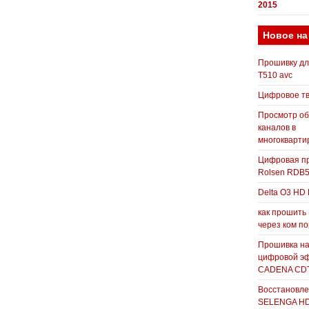
2015
Новое на
Прошивку д
T510 avc
Цифровое т
Просмотр о
каналов в
многокварти
Цифровая пр
Rolsen RDB
Delta O3 HD 
как прошить
через ком п
Прошивка н
цифровой э
CADENA CDT
Восстановле
SELENGA H