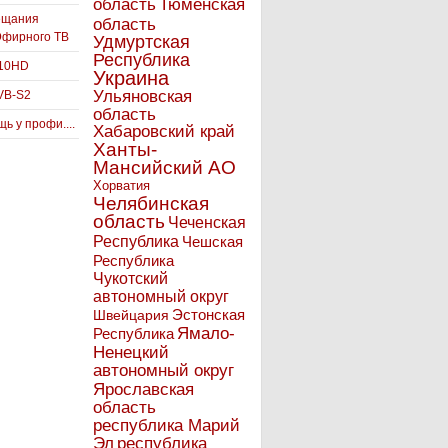
Тюменская
область
ещания
область
Эфирного ТВ
Удмуртская
Республика
910HD
Украина
Ульяновская
VB-S2
область
ь у профи....
Хабаровский край
Ханты-
Мансийский АО
Хорватия
Челябинская
область
Чеченская
Республика
Чешская
Республика
Чукотский
автономный округ
Эстонская
Швейцария
Ямало-
Республика
Ненецкий
автономный округ
Ярославская
область
республика Марий
Эл
республика