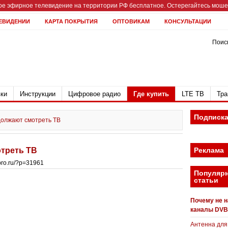
е эфирное телевидение на территории РФ бесплатное. Остерегайтесь мошен
ЕВИДЕНИИ
КАРТА ПОКРЫТИЯ
ОПТОВИКАМ
КОНСУЛЬТАЦИИ
Поиск
ки
Инструкции
Цифровое радио
Где купить
LTE ТВ
Тра
Подписк
должают смотреть ТВ
отреть ТВ
Реклама
bpro.ru/?p=31961
Популяр
статьи
Почему не 
каналы DVB
Антенна для