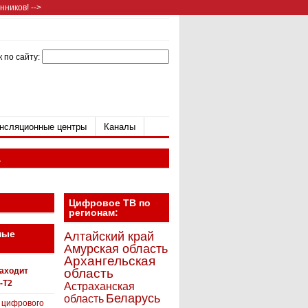
ников! -->
 по сайту:
нсляционные центры
Каналы
а
Цифровое ТВ по
регионам:
ные
Алтайский край
Амурская область
Архангельская
находит
область
-T2
Астраханская
Беларусь
область
 цифрового