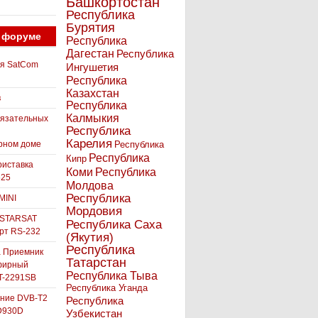
Башкортостан
Республика
Бурятия
 форуме
Республика
Дагестан
Республика
ля SatCom
Ингушетия
Республика
Казахстан
в
Республика
Калмыкия
бязательных
Республика
Карелия
рном доме
Республика
Республика
Кипр
иставка
Коми
Республика
525
Молдова
Республика
MINI
Мордовия
 STARSAT
Республика Саха
орт RS-232
(Якутия)
Республика
а Приемник
Татарстан
фирный
Республика Тыва
-2291SB
Республика Уганда
ние DVB-T2
Республика
D930D
Узбекистан