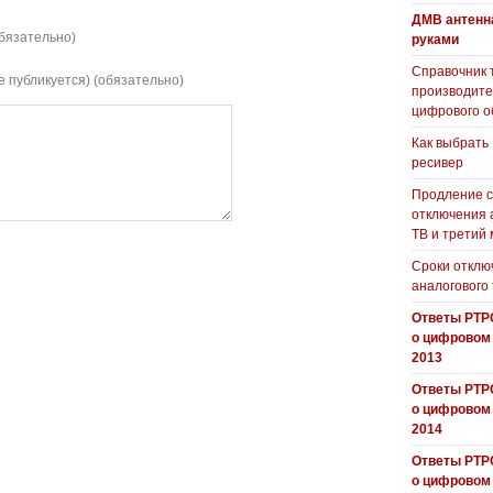
ДМВ антенн
бязательно)
руками
Справочник 
е публикуется) (обязательно)
производит
цифрового о
Как выбрать
ресивер
Продление с
отключения 
ТВ и третий
Сроки отклю
аналогового
Ответы РТР
о цифровом
2013
Ответы РТР
о цифровом
2014
Ответы РТР
о цифровом