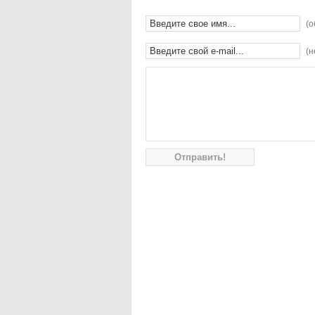
(о
(н