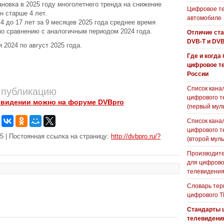
овка в 2025 году многолетнего тренда на снижение
Цифровое те
н старше 4 лет.
автомобиле
 4 до 17 лет за 9 месяцев 2025 года среднее время
о сравнению с аналогичным периодом 2024 года.
Отличие ст
DVB-T и DVB
 2024 по август 2025 года.
Где и когда
цифровое т
России
Список кана
 публикацию
цифрового т
евидении можно на форуме DVBpro
(первый мул
Список кана
цифрового т
5 | Постоянная ссылка на страницу:
http://dvbpro.ru/?
(второй муль
Производите
для цифрово
телевидени
Словарь тер
цифрового Т
Стандарты 
телевидени