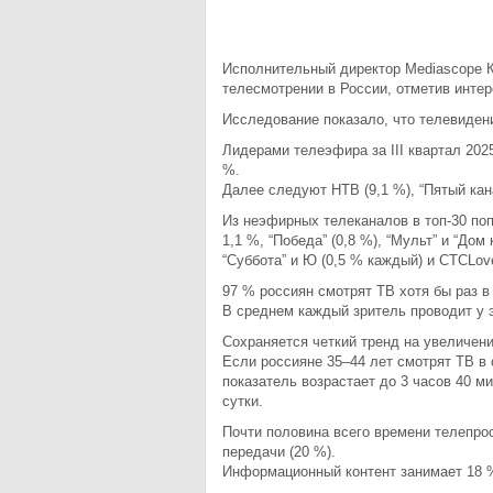
Исполнительный директор Mediascope 
телесмотрении в России, отметив интер
Исследование показало, что телевиден
Лидерами телеэфира за III квартал 2025
%.
Далее следуют НТВ (9,1 %), “Пятый кана
Из неэфирных телеканалов в топ-30 по
1,1 %, “Победа” (0,8 %), “Мульт” и “Дом
“Суббота” и Ю (0,5 % каждый) и СТСLove
97 % россиян смотрят ТВ хотя бы раз в
В среднем каждый зритель проводит у э
Сохраняется четкий тренд на увеличен
Если россияне 35–44 лет смотрят ТВ в с
показатель возрастает до 3 часов 40 ми
сутки.
Почти половина всего времени телепро
передачи (20 %).
Информационный контент занимает 18 %