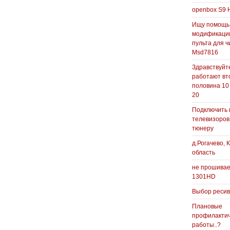
openbox S9 
Ищу помощь
модификаци
пульта для ч
Msd7816
Здравствуйте
работают вт
половина 10
20
Подключить 
телевизоров
тюнеру
д.Рогачево, 
область
не прошивае
1301HD
Выбор реси
Плановые
профилакти
работы..?