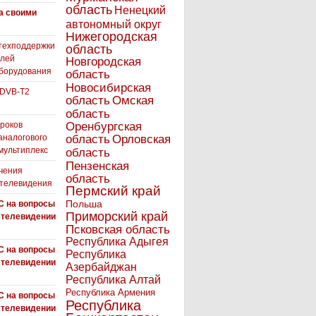
область
Ненецкий
а своими
автономный округ
Нижегородская
техподдержки
область
елей
Новгородская
борудования
область
Новосибирская
 DVB-T2
область
Омская
область
роков
Оренбургская
аналогового
область
Орловская
 мультиплекс
область
Пензенская
чения
область
 телевидения
Пермский край
Польша
С на вопросы
Приморский край
 телевидении
Псковская область
Республика Адыгея
С на вопросы
Республика
 телевидении
Азербайджан
Республика Алтай
Республика Армения
С на вопросы
Республика
 телевидении