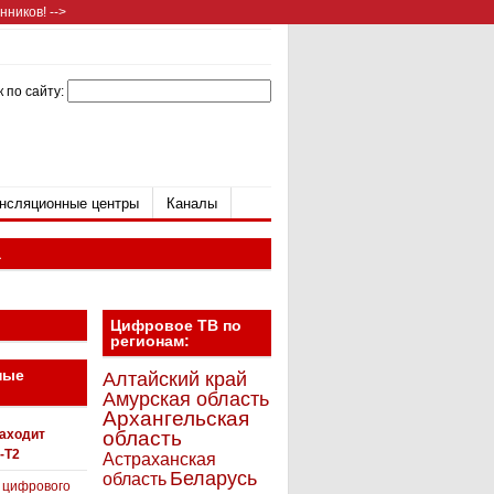
ников! -->
 по сайту:
нсляционные центры
Каналы
а
Цифровое ТВ по
регионам:
ные
Алтайский край
Амурская область
Архангельская
находит
область
-T2
Астраханская
Беларусь
область
 цифрового