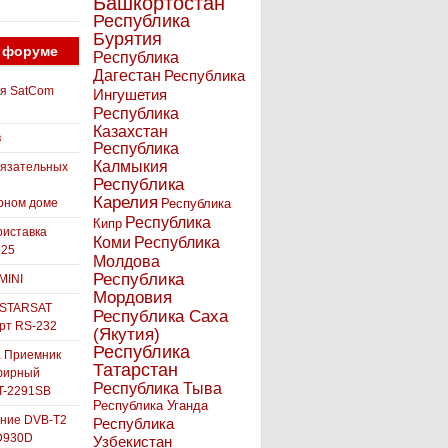
Башкортостан
Республика
Бурятия
 форуме
Республика
Дагестан
Республика
ля SatCom
Ингушетия
Республика
Казахстан
в
Республика
Калмыкия
бязательных
Республика
Карелия
рном доме
Республика
Республика
Кипр
иставка
Коми
Республика
525
Молдова
Республика
MINI
Мордовия
 STARSAT
Республика Саха
орт RS-232
(Якутия)
Республика
а Приемник
Татарстан
фирный
Республика Тыва
-2291SB
Республика Уганда
ние DVB-T2
Республика
D930D
Узбекистан