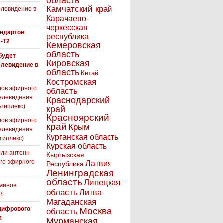
область
Камчатский край
левидение в
Карачаево-
черкесская
андартов
республика
-T2
Кемеровская
область
 будет
Кировская
елевидение в
область
Китай
Костромская
лов эфирного
область
елевидения
Краснодарский
ьтиплекс)
край
Красноярский
лов эфирного
край
Крым
елевидения
Курганская область
типлекс)
Курская область
ли антенн
Кыргызская
го эфирного
Латвия
Республика
я
Ленинградская
область
Липецкая
минов
область
Литва
В
Магаданская
цифрового
Москва
область
я
Мурманская