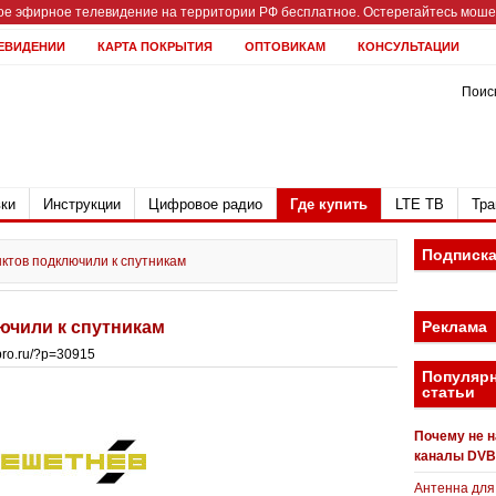
е эфирное телевидение на территории РФ бесплатное. Остерегайтесь мошен
ЕВИДЕНИИ
КАРТА ПОКРЫТИЯ
ОПТОВИКАМ
КОНСУЛЬТАЦИИ
Поиск
ки
Инструкции
Цифровое радио
Где купить
LTE ТВ
Тра
Подписк
ктов подключили к спутникам
ючили к спутникам
Реклама
bpro.ru/?p=30915
Популяр
статьи
Почему не 
каналы DVB
Антенна для