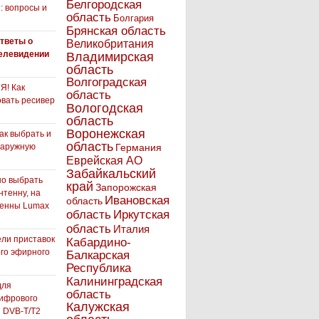
Белгородская
: вопросы и
область
Болгария
Брянская область
тветы о
Великобритания
елевидении
Владимирская
область
Волгоградская
! Как
область
вать ресивер
Вологодская
область
Воронежская
как выбрать и
область
наружную
Германия
Еврейская АО
Забайкальский
но выбрать
край
Запорожская
нтенну, на
Ивановская
область
тенны Lumax
Иркутская
область
область
Италия
ли приставок
Кабардино-
го эфирного
Балкарская
я
Республика
Калининградская
для
область
ифрового
Калужская
 DVB-T/T2