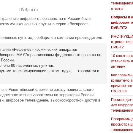
телевидения
ответы
Вопросы и о
устранению цифрового неравенства в России были
цифровом т
лекоммуникационных спутника серии «Экспресс»
DVB-T/T2
ИНСТРУКЦИЯ
аселенных пунктах, сообщили в компании-производителе.
отремонтиро
DVB-T2
омпании «Решетнёв» космических аппаратов
«Экспресс-АМУ7» реализованы федеральные проекты по
10 советов, 
 России.
установить 
чено 80 населённых пунктов.
антенну
лугами телекоммуникации в этом году», — говорится в
Как правиль
комнатную а
примере ан
ны в Решетнёвской фирме по заказу национального
DA1203А
редоставляют пользователям на территории России
Производите
зи, цифровое телевидение, высокоскоростной доступ в
для цифрово
телевидени
Программы 
просмотра ц
телевидения