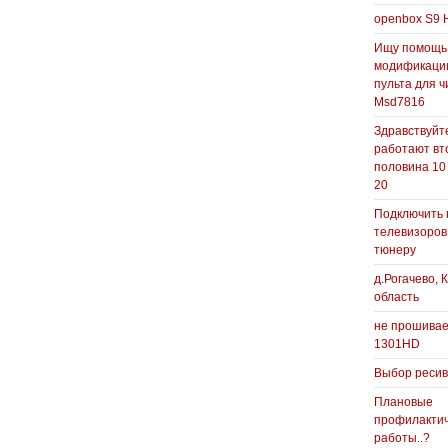
openbox S9 
Ищу помощь
модификаци
пульта для ч
Msd7816
Здравствуйте
работают вт
половина 10
20
Подключить 
телевизоров
тюнеру
д.Рогачево, 
область
не прошивае
1301HD
Выбор реси
Плановые
профилакти
работы..?