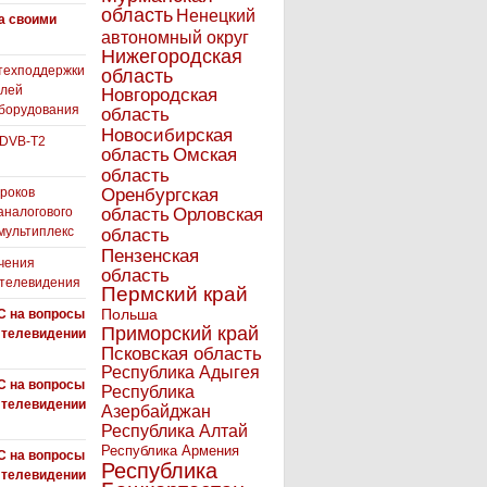
область
Ненецкий
а своими
автономный округ
Нижегородская
техподдержки
область
елей
Новгородская
борудования
область
Новосибирская
 DVB-T2
область
Омская
область
роков
Оренбургская
аналогового
область
Орловская
 мультиплекс
область
Пензенская
чения
область
 телевидения
Пермский край
Польша
С на вопросы
Приморский край
 телевидении
Псковская область
Республика Адыгея
С на вопросы
Республика
 телевидении
Азербайджан
Республика Алтай
Республика Армения
С на вопросы
Республика
 телевидении