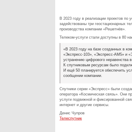
В 2023 году в реализации проектов по 
задействованы три геостационарных те
производства компании «Решетнёв».
Телеком-услуги стали доступны в 80 н
«В 2023 году на базе созданных в к
«Экспресс-103», «Экспресс-АМ5» и 
устранению цифрового неравенства в
К спутниковым ресурсам было подклю
И ещё 50 планируется обеспечить ус
сообщении компании.
Спутники серии «Экспресс» были созда
оператора «Космическая связь». Они п
услуги подвижной и фиксированной свя
интернет и другие сервисы.
Денис Чупров
Телеспутник