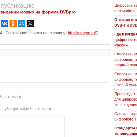
 публикацию
Цифровое те
автомобиле
евидении можно на форуме DVBpro
Отличие ст
DVB-T и DVB
4 | Постоянная ссылка на страницу:
http://dvbpro.ru/?
Где и когда
цифровое т
России
Список кана
цифрового т
(первый мул
Список кана
цифрового т
(второй муль
Производите
бязательно)
для цифрово
телевидени
е публикуется) (обязательно)
Словарь тер
цифрового Т
Стандарты 
телевидени