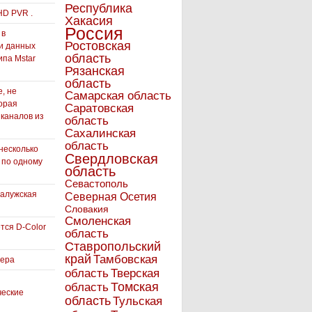
Республика
HD PVR .
Хакасия
Россия
 в
Ростовская
и данных
область
ипа Mstar
Рязанская
область
, не
Самарская область
орая
Саратовская
 каналов из
область
Сахалинская
область
несколько
Свердловская
 по одному
область
Севастополь
Калужская
Северная Осетия
Словакия
Смоленская
тся D-Color
область
Ставропольский
край
Тамбовская
вера
область
Тверская
Томская
область
ческие
область
Тульская