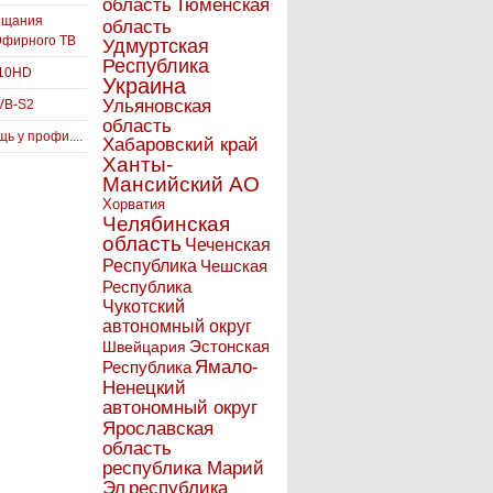
Тюменская
область
ещания
область
Эфирного ТВ
Удмуртская
Республика
910HD
Украина
Ульяновская
VB-S2
область
ь у профи....
Хабаровский край
Ханты-
Мансийский АО
Хорватия
Челябинская
область
Чеченская
Республика
Чешская
Республика
Чукотский
автономный округ
Эстонская
Швейцария
Ямало-
Республика
Ненецкий
автономный округ
Ярославская
область
республика Марий
Эл
республика