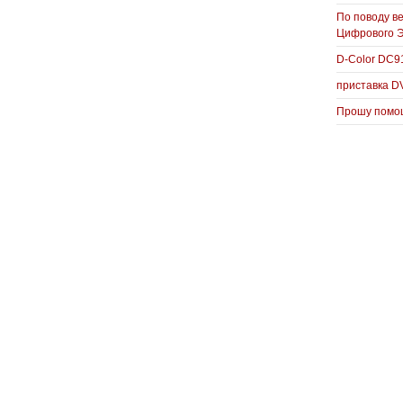
По поводу в
Цифрового 
D-Color DC
приставка D
Прошу помощ