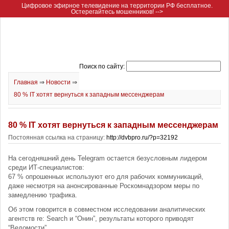
Цифровое эфирное телевидение на территории РФ бесплатное.
Остерегайтесь мошенников! -->
Поиск по сайту:
Главная
⇒
Новости
⇒
80 % IT хотят вернуться к западным мессенджерам
80 % IT хотят вернуться к западным мессенджерам
Постоянная ссылка на страницу:
http://dvbpro.ru/?p=32192
На сегодняшний день Telegram остается безусловным лидером
среди ИТ-специалистов:
67 % опрошенных используют его для рабочих коммуникаций,
даже несмотря на анонсированные Роскомнадзором меры по
замедлению трафика.
Об этом говорится в совместном исследовании аналитических
агентств re: Search и “Онин”, результаты которого приводят
“Ведомости”.