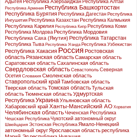
Адыгея
Республика Азербайджан
Республика Алтай
Республика Башкортостан
Республика Армения
Республика Бурятия
Республика Дагестан
Республика
Республика Казахстан
Ингушетия
Республика Калмыкия
Республика Карелия
Республика Коми
Республика Кипр
Республика Мордовия
Республика Молдова
Республика Татарстан
Республика Саха (Якутия)
Республика Тыва
Республика Узбекистан
Республика Уганда
Россия
Республика Хакасия
Ростовская
область
Рязанская область
Самарская область
Саратовская область
Сахалинская область
Свердловская область
Северная
Севастополь
Осетия
Смоленская область
Словакия
Ставропольский край
Тамбовская область
Томская область
Тверская область
Тульская
Удмуртская
Тюменская область
область
Украина
Республика
Ульяновская область
Ханты-Мансийский АО
Хабаровский край
Хорватия
Челябинская область
Чеченская Республика
Чешская Республика
Чукотский автономный округ
Ямало-Ненецкий
Эстонская Республика
Швейцария
Ярославская область
республика
автономный округ
Марий Эл
республика Чувашия