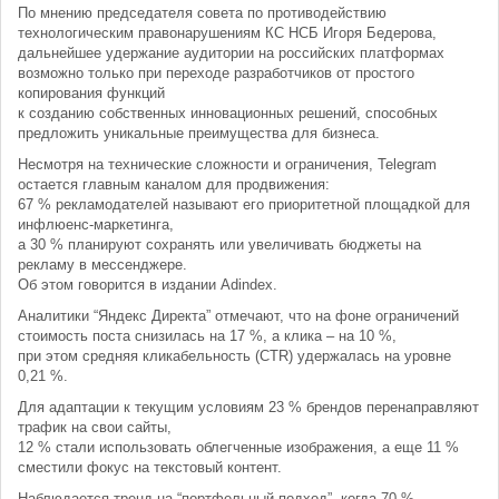
По мнению председателя совета по противодействию
технологическим правонарушениям КС НСБ Игоря Бедерова,
дальнейшее удержание аудитории на российских платформах
возможно только при переходе разработчиков от простого
копирования функций
к созданию собственных инновационных решений, способных
предложить уникальные преимущества для бизнеса.
Несмотря на технические сложности и ограничения, Telegram
остается главным каналом для продвижения:
67 % рекламодателей называют его приоритетной площадкой для
инфлюенс-маркетинга,
а 30 % планируют сохранять или увеличивать бюджеты на
рекламу в мессенджере.
Об этом говорится в издании Adindex.
Аналитики “Яндекс Директа” отмечают, что на фоне ограничений
стоимость поста снизилась на 17 %, а клика – на 10 %,
при этом средняя кликабельность (CTR) удержалась на уровне
0,21 %.
Для адаптации к текущим условиям 23 % брендов перенаправляют
трафик на свои сайты,
12 % стали использовать облегченные изображения, а еще 11 %
сместили фокус на текстовый контент.
Наблюдается тренд на “портфельный подход”, когда 70 %