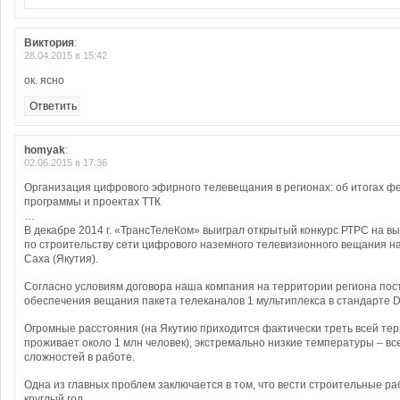
Виктория
:
28.04.2015 в 15:42
ок. ясно
Ответить
homyak
:
02.06.2015 в 17:36
Организация цифрового эфирного телевещания в регионах: об итогах 
программы и проектах ТТК
…
В декабре 2014 г. «ТрансТелеКом» выиграл открытый конкурс РТРС на в
по строительству сети цифрового наземного телевизионного вещания н
Саха (Якутия).
Согласно условиям договора наша компания на территории региона пос
обеспечения вещания пакета телеканалов 1 мультиплекса в стандарте 
Огромные расстояния (на Якутию приходится фактически треть всей тер
проживает около 1 млн человек), экстремально низкие температуры – вс
сложностей в работе.
Одна из главных проблем заключается в том, что вести строительные ра
круглый год.