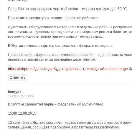
С ноября по январь здесь мертвый сезон – морозы доходят до –60 °С.
При таких температурах техника просто не работает.
А доставить оборудование и материалы в отдельные районы республики
автозимникам – дорогам, проходящим по замерзшим рекам и болотам, э
возможна исключительно при минусовых температурах.
В Якутии зимники открыты, как правило, с февраля по апрель.
Цифровизация эфирного телевизионного вещания – один из самых мас
проектов отрасли связи за последние десятилетия.
…
https://dvbpro.ru/где-и-когда-будет-цифровое-телевидени/comment-page
Ответить
homyak
:
14.09.2015 в 13:45
В Якутске заработал первый федеральный мультиплекс
15:00 12.09.2015
12 сентября в Якутске состоялся торжественный запуск в тестовом реж
телевещания, сообщает пресс-служба правительства республики.