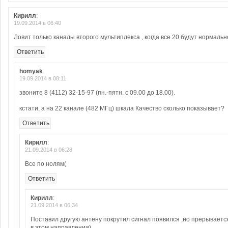
Кирилл
:
19.09.2014 в 06:40
Ловит только каналы второго мультиплекса , когда все 20 будут нормаль
Ответить
homyak
:
19.09.2014 в 08:11
звоните 8 (4112) 32-15-97 (пн.-пятн. с 09.00 до 18.00).
кстати, а на 22 канале (482 МГц) шкала Качество сколько показывает?
Ответить
Кирилл
:
21.09.2014 в 06:28
Все по нолям(
Ответить
Кирилл
:
21.09.2014 в 06:34
Поставил другую антену покрутил сигнал появился ,но прерываетс
в этом направлении)