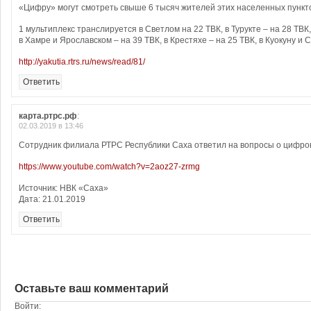
«Цифру» могут смотреть свыше 6 тысяч жителей этих населенных пункт
1 мультиплекс транслируется в Светлом на 22 ТВК, в Турукте – на 28 ТВК,
в Хамре и Ярославском – на 39 ТВК, в Крестяхе – на 25 ТВК, в Куокуну и 
http://yakutia.rtrs.ru/news/read/81/
Ответить
карта.ртрс.рф
:
02.03.2019 в 13:46
Сотрудник филиала РТРС Республики Саха ответил на вопросы о цифро
https://www.youtube.com/watch?v=2aoz27-zrmg
Источник: НВК «Саха»
Дата: 21.01.2019
Ответить
Оставьте ваш комментарий
Войти: