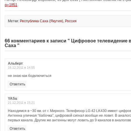
p=1851
Метки:
Республика Саха (Якутия)
,
Россия
66 комментариев к записи " Цифровое телевидение 
Саха "
Альберт
:
16.12.2011 в 14:55
не знаю как бодключиться
Ответить
YASu
:
21.12.2011 в 15:21
Находимся в ~30 км. от г. Мирного. Телефизор LG 42 LK430 имеет цифро
Антенна уличная “бабочка”, цифровой сигнал вообще не ловит. В аналог
первых канала. Другие же антенны могут ловить до 9 каналов в аналогов
Ответить