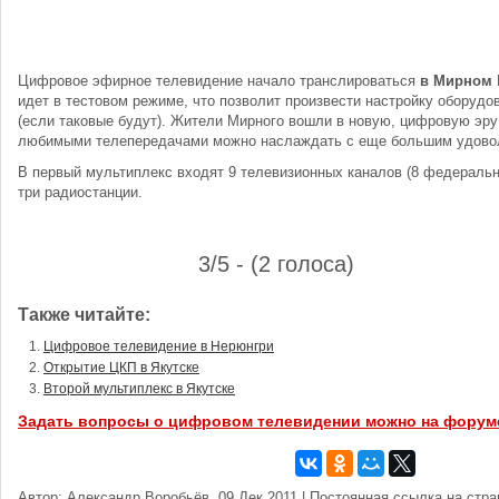
Цифровое эфирное телевидение начало транслироваться
в Мирном
идет в тестовом режиме, что позволит произвести настройку оборудо
(если таковые будут). Жители Мирного вошли в новую, цифровую эру
любимыми телепередачами можно наслаждать с еще большим удово
В первый мультиплекс входят 9 телевизионных каналов (8 федеральн
три радиостанции.
3/5 - (2 голоса)
Также читайте:
Цифровое телевидение в Нерюнгри
Открытие ЦКП в Якутске
Второй мультиплекс в Якутске
Задать вопросы о цифровом телевидении можно на форум
Автор: Александр Воробьёв, 09 Дек 2011 | Постоянная ссылка на стр