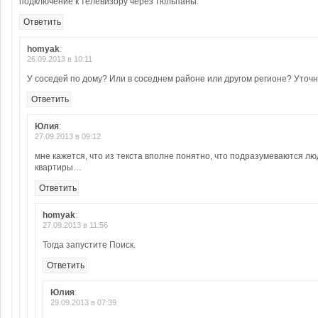
подключение к телевизору через тюльпаны.
Ответить
homyak
:
26.09.2013 в 10:11
У соседей по дому? Или в соседнем районе или другом регионе? Уточн
Ответить
Юлия
:
27.09.2013 в 09:12
мне кажется, что из текста вполне понятно, что подразумеваются лю
квартиры…
Ответить
homyak
:
27.09.2013 в 11:56
Тогда запустите Поиск.
Ответить
Юлия
:
29.09.2013 в 07:39