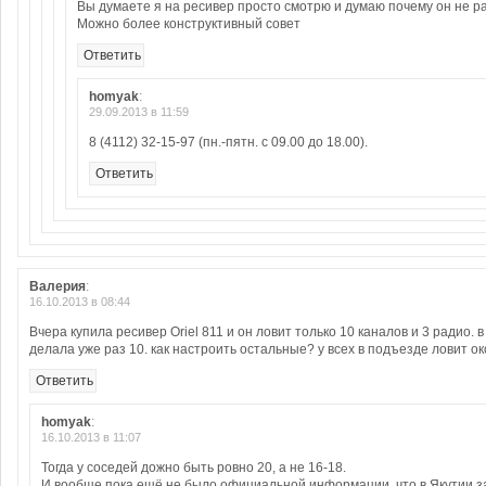
Вы думаете я на ресивер просто смотрю и думаю почему он не р
Можно более конструктивный совет
Ответить
homyak
:
29.09.2013 в 11:59
8 (4112) 32-15-97 (пн.-пятн. с 09.00 до 18.00).
Ответить
Валерия
:
16.10.2013 в 08:44
Вчера купила ресивер Oriel 811 и он ловит только 10 каналов и 3 радио. 
делала уже раз 10. как настроить остальные? у всех в подъезде ловит о
Ответить
homyak
:
16.10.2013 в 11:07
Тогда у соседей дожно быть ровно 20, а не 16-18.
И вообще пока ещё не было официальной информации, что в Якутии за