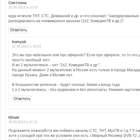
Светлана
:
20.06.2013 в 10:10
куда исчезли ТНТ, СТС, Домашний и др. и что означает “закодированные 
раскодировать на появившихся каналах (2х2, КомедияТВ и др.)?
Ответить
homyak
:
22.06.2013 в 18:33
Это вы про кабельное или про эфирное? Если про эфирное, то то что у
просто пробный тест.
И во 2 мультиплексе – нет “2х2, КомедияТВ и др.”.
На данный момент 2 мультиплекс в России есть только в городе Магадан
городе Казань. Даже в Москве нет.
В большинстве регионов – будет осенью, ближе к концу года.
1 и 2 мультиплексы – без кодировок и без абонплаты. Никакие карточки
Ответить
Юлия
:
26.09.2013 в 07:11
Подскажите пожалуйста как поймать каналы СТС, ТНТ, МузТВ и т.д.? У на
хотя у соседей при тех же условиях они есть. г.Мирный Ресивер DVB-T2