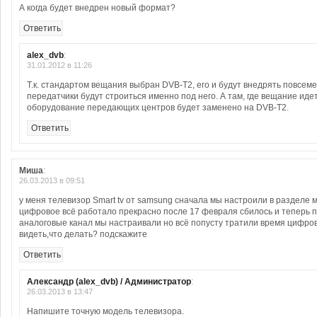
А когда будет внедрен новый формат?
Ответить
alex_dvb
:
31.01.2012 в 11:26
Т.к. стандартом вещания выбран DVB-T2, его и будут внедрять повсем
передатчики будут строиться именно под него. А там, где вещание иде
оборудование передающих центров будет заменено на DVB-T2.
Ответить
Миша
:
26.03.2013 в 09:51
у меня телевизор Smart tv от samsung сначала мы настроили в разделе м
цифровое всё работало прекрасно после 17 февраля сбилось и теперь 
аналоговые канал мы настраивали но всё попусту тратили время цифро
видеть,что делать? подскажите
Ответить
Александр (alex_dvb) / Администратор
:
26.03.2013 в 13:47
Напишите точную модель телевизора.