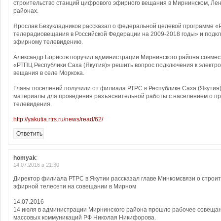
строительство станций цифрового эфирного вещания в Мирнинском, Ле
районах.
Ярослав Безукладников рассказал о федеральной целевой программе «
телерадиовещания в Российской Федерации на 2009-2018 годы» и подк
эфирному телевидению.
Александр Борисов поручил администрации Мирнинского района совме
«РТПЦ Республики Саха (Якутия)» решить вопрос подключения к электр
вещания в селе Моркока.
Главы поселений получили от филиала РТРС в Республике Саха (Якути
материалы для проведения разъяснительной работы с населением о п
телевидения.
http://yakutia.rtrs.ru/news/read/62/
Ответить
homyak
:
14.07.2016 в 21:30
Директор филиала РТРС в Якутии рассказал главе Минкомсвязи о строи
эфирной телесети на совещании в Мирном
14.07.2016
14 июля в администрации Мирнинского района прошло рабочее совещан
массовых коммуникаций РФ Николая Никифорова.