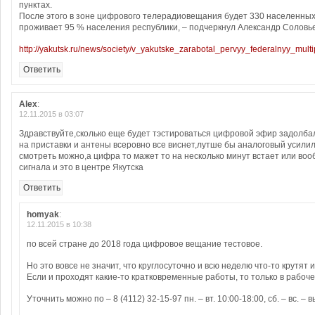
пунктах.
После этого в зоне цифрового телерадиовещания будет 330 населенных 
проживает 95 % населения республики, – подчеркнул Александр Соловье
http://yakutsk.ru/news/society/v_yakutske_zarabotal_pervyy_federalnyy_multi
Ответить
Alex
:
12.11.2015 в 03:07
Здравствуйте,сколько еще будет тэстироваться цифровой эфир задолба
на приставки и антены всеровно все виснет,лутше бы аналоговый усилил
смотреть можно,а цифра то мажет то на несколько минут встает или воо
сигнала и это в центре Якутска
Ответить
homyak
:
12.11.2015 в 10:38
по всей стране до 2018 года цифровое вещание тестовое.
Но это вовсе не значит, что круглосуточно и всю неделю что-то крутят и
Если и проходят какие-то кратковременные работы, то только в рабоче
Уточнить можно по – 8 (4112) 32-15-97 пн. – вт. 10:00-18:00, сб. – вс. – 