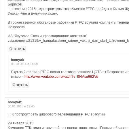
Борисов,
– в течение 2015 года строительство объектов РТРС пройдет в Кытыл-Жу
Улахан-Ане и Булгунняхтахе».
В торжественной обстановке работники РТРС вручили комплекты телепр
Покровска.
ИА “Якутское-Саха информационное агентство”
ysia.ru/news/21319/v_hangalasskom_rajone_yakutii_dan_start_tcifrovomu_te
Ответить
homyak
:
08.10.2014 в 14:58
Якутский филиал РТРС начал тестовое вещание ЦЭТВ в г.Покровске и 
видео –
http://www.youtube.com/watch?v=I84Asg992Vo
Ответить
homyak
:
30.01.2015 в 19:45
ТТК построит сеть цифрового телевещания РТРС в Якутии
29 января 2015
Компания ТТК, один из крупнейших операторов связи в России, объявляе