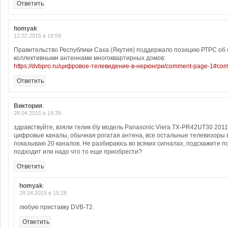
Ответить
homyak
:
12.02.2015 в 19:59
Правительство Республики Саха (Якутия) поддержало позицию РТРС об
коллективными антеннами многоквартирных домов:
https://dvbpro.ru/цифровое-телевидение-в-нерюнгри/comment-page-1#co
Ответить
Виктория
:
28.04.2015 в 14:39
здравствуйте, взяли телик б\у модель Panasonic Viera TX-PR42UT30 2011г
цифровые каналы, обычная рогатая антена, все остальные телевизоры 
показываю 20 каналов. Не разбираюсь во всяких сигналах, подскажите по
подходит или надо что то еще приобрести?
Ответить
homyak
:
28.04.2015 в 15:28
любую приставку DVB-T2.
Ответить