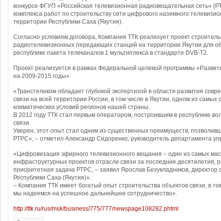
конкурсе ФГУП «Российская телевизионная радиовещательная сеть» (Р
комплекса работ по строительству сети цифрового наземного телевизи
территории Республики Саха (Якутия).
Согласно условиям договора, Компания ТТК реализует проект строитель
радиотелевизионных передающих станций на территории Якутии для о
республике пакета телеканалов 1 мультиплекса в стандарте DVB-T2.
Проект реализуется в рамках Федеральной целевой программы «Разви
на 2009-2015 годы».
«Транстелеком обладает глубокой экспертизой в области развития сов
связи на всей территории России, в том числе в Якутии, одном из самых 
климатических условий регионов нашей страны.
В 2012 году ТТК стал первым оператором, построившим в республике во
связи.
Уверен, этот опыт стал одним из существенных преимуществ, позволивш
РТРС», – отметил Александр Сидоренко, руководитель департамента уп
«Цифровизация эфирного телевизионного вещания – один из самых ма
инфраструктурных проектов отрасли связи за последние десятилетия, р
приоритетная задача РТРС, – заявил Ярослав Безукладников, директо
Республики Саха (Якутия)».
– Компания ТТК имеет богатый опыт строительства объектов связи, в том
мы надеемся на успешное дальнейшее сотрудничество».
http://ttk.ru/rus/msk/business/775/777/newspage108282.phtml