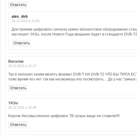
Ответить
alex_dvb
:
26.12.2011 в 11:05
Для приема цифрового сигнала нужно абонентское оборудование стан
как пишет YASu, после Нового Года вещание будет в стандарте DVB-T2.
Ответить
Виталик
:
26.12.2011 в 12:17
Так я непонял зачем менять формат DVB-T НА DVB-T2 ЧТО БЫ ТИПА ЕСТ
тоже время его нет так как несможешь его посмотреть… Да у нас “умны
Ответить
YASu
:
26.12.2011 в 15:46
Короче бессмысленное цифровое ТВ лучше ваще не ставили!!!!
Ответить