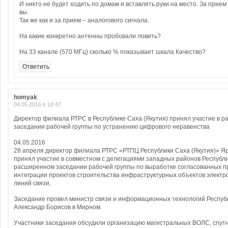
И никто не будет ходить по домам и вставлять руки на место. За прием
вы.
Так же как и за прием – аналогового сигнала.
На какие конкретно антенны пробовали ловить?
На 33 канале (570 МГц) сколько % показывает шкала Качество?
Ответить
homyak
:
04.05.2016 в 18:47
Директор филиала РТРС в Республике Саха (Якутия) принял участие в 
заседании рабочей группы по устранению цифрового неравенства
04.05.2016
28 апреля директор филиала РТРС «РТПЦ Республики Саха (Якутия)» Я
принял участие в совместном с делегациями западных районов Республи
расширенном заседании рабочей группы по выработке согласованных 
интеграции проектов строительства инфраструктурных объектов электр
линий связи.
Заседание провел министр связи и информационных технологий Республ
Александр Борисов в Мирном.
Участники заседания обсудили организацию магистральных ВОЛС, спутн