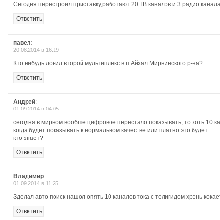
Сегодня перестроил приставку,работают 20 ТВ каналов и 3 радио канала
Ответить
павел
:
20.08.2014 в 16:19
Кто нибудь ловил второй мультиплекс в п.Айхал Мирнинского р-на?
Ответить
Андрей
:
01.09.2014 в 04:05
сегодня в мирном вообще цифровое перестало показывать, то хоть 10 к
когда будет показывать в нормальном качестве или платно это будет.
кто знает?
Ответить
Владимир
:
01.09.2014 в 11:25
Зделал авто поиск нашол опять 10 каналов тока с телигидом хрень кокает
Ответить