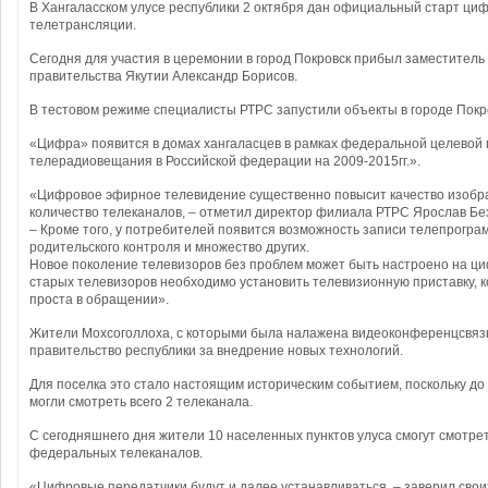
В Хангаласском улусе республики 2 октября дан официальный старт ци
телетрансляции.
Сегодня для участия в церемонии в город Покровск прибыл заместител
правительства Якутии Александр Борисов.
В тестовом режиме специалисты РТРС запустили объекты в городе Покро
«Цифра» появится в домах хангаласцев в рамках федеральной целевой
телерадиовещания в Российской федерации на 2009-2015гг.».
«Цифровое эфирное телевидение существенно повысит качество изобр
количество телеканалов, – отметил директор филиала РТРС Ярослав Бе
– Кроме того, у потребителей появится возможность записи телепрогра
родительского контроля и множество других.
Новое поколение телевизоров без проблем может быть настроено на ц
старых телевизоров необходимо установить телевизионную приставку, к
проста в обращении».
Жители Мохсоголлоха, с которыми была налажена видеоконференцсвязь
правительство республики за внедрение новых технологий.
Для поселка это стало настоящим историческим событием, поскольку до
могли смотреть всего 2 телеканала.
С сегодняшнего дня жители 10 населенных пунктов улуса смогут смотрет
федеральных телеканалов.
«Цифровые передатчики будут и далее устанавливаться, – заверил свои