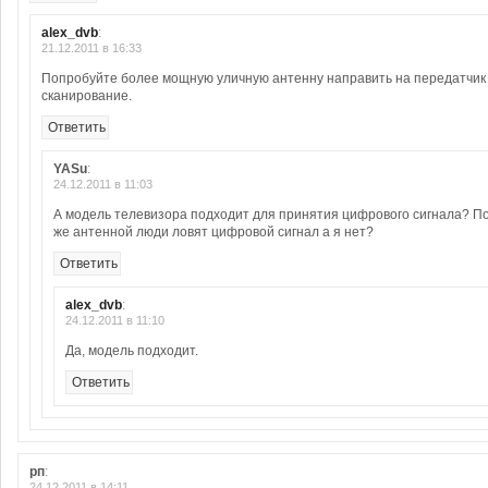
alex_dvb
:
21.12.2011 в 16:33
Попробуйте более мощную уличную антенну направить на передатчик
сканирование.
Ответить
YASu
:
24.12.2011 в 11:03
А модель телевизора подходит для принятия цифрового сигнала? По
же антенной люди ловят цифровой сигнал а я нет?
Ответить
alex_dvb
:
24.12.2011 в 11:10
Да, модель подходит.
Ответить
рп
:
24.12.2011 в 14:11