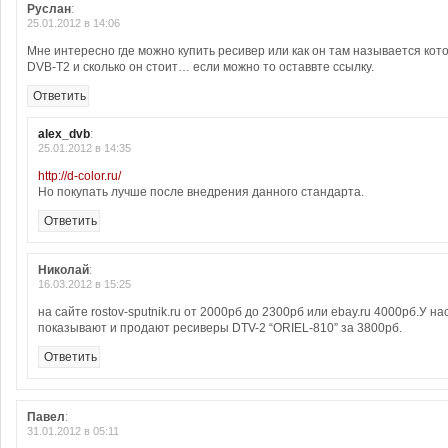
Руслан
:
25.01.2012 в 14:06
Мне интересно где можно купить ресивер или как он там называется ко
DVB-T2 и сколько он стоит… если можно то оставвте ссылку.
Ответить
alex_dvb
:
25.01.2012 в 14:35
http://d-color.ru/
Но покупать лучше после внедрения данного стандарта.
Ответить
Николай
:
16.03.2012 в 15:25
на сайте rostov-sputnik.ru от 2000рб до 2300рб или ebay.ru 4000рб.У н
показывают и продают ресиверы DTV-2 “ORIEL-810” за 3800рб.
Ответить
Павел
:
31.01.2012 в 05:11