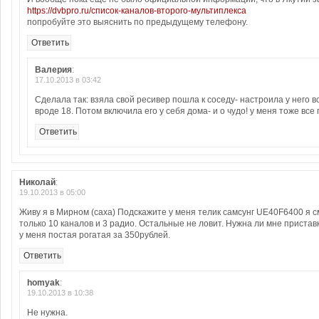
https://dvbpro.ru/список-каналов-второго-мультиплекса
попробуйте это выяснить по предыдущему телефону.
Ответить
Валерия
:
17.10.2013 в 03:42
Сделала так: взяла свой ресивер пошла к соседу- настроила у него в
вроде 18. Потом включила его у себя дома- и о чудо! у меня тоже все
Ответить
Николай
:
19.10.2013 в 05:00
Живу я в Мирном (саха) Подскажите у меня телик самсунг UE40F6400 я с
только 10 каналов и 3 радио. Остальные не ловит. Нужна ли мне пристав
у меня постая рогатая за 350рублей.
Ответить
homyak
:
19.10.2013 в 10:38
Не нужна.