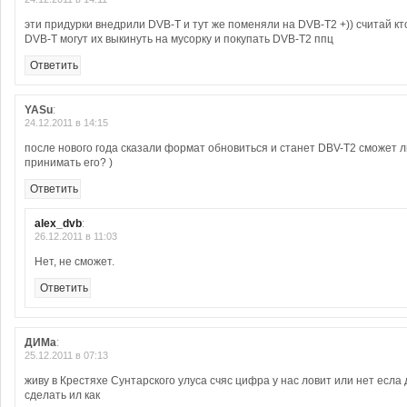
эти придурки внедрили DVB-T и тут же поменяли на DVB-T2 +)) считай кт
DVB-T могут их выкинуть на мусорку и покупать DVB-T2 ппц
Ответить
YASu
:
24.12.2011 в 14:15
после нового года сказали формат обновиться и станет DBV-T2 сможет л
принимать его? )
Ответить
alex_dvb
:
26.12.2011 в 11:03
Нет, не сможет.
Ответить
ДИМa
:
25.12.2011 в 07:13
живу в Крестяхе Сунтарского улуса счяс цифра у нас ловит или нет есла 
сделать ил как