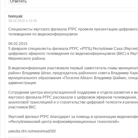
Ответить
homyak
:
08.02.2015 в 15:45
Специалисты якутского филиала РТРС провели презентацию цифрового
телевидения по видеоконференцсвязи
06.02.2015
5 февраля специалисты филиала РТРС «РТПЦ Республики Саха (Якутия
цифрового эфирного телевидения по видеоконференцсвязи (ВКС) в Якут
Мирнинского района.
В видеоконференции участвовали первый заместитель главы муниципа
район» Владимир Шпан, председатель районного совета Владимир Хари
муниципального образования «Поселок Айхал» Владимир Шайкин, спец
администрации.
Сотрудники центра консультационной поддержки и отдела развития и в
якутского филиала РТРС рассказали о цифровом эфирном телевидении,
аналоговой трансляцией и о строительстве цифровой телесети в регион
участников ВКС.
Якутский филиал РТРС благодарит за помощь в организации видеоконф
«Республиканский центр инфокоммуникационных технологий».
yakutia.rtrn.ru/news/read/30/