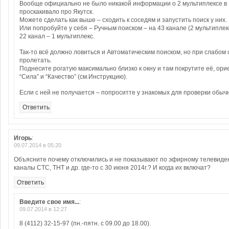
Вообще официально не было никакой информации о 2 мультиплексе в 
проскакивало про Якутск.
Можете сделать как выше – сходить к соседям и запустить поиск у них.
Или попробуйте у себя – Ручным поиском – на 43 канале (2 мультиплекс
22 канал – 1 мультиплекс.
Так-то всё должно ловиться и Автоматическим поиском, но при слабом 
пролетать.
Поднесите рогатую максимально близко к окну и там покрутите её, ор
“Сила” и “Качество” (см.Инструкцию).
Если с ней не получается – попроситте у знакомых для проверки обыч
Ответить
Игорь
:
09.07.2014 в 05:20
Объясните почему отключились и не показывают по эфирному телевид
каналы СТС, ТНТ и др. где-то с 30 июня 2014г.? И когда их включат?
Ответить
Введите свое имя...
:
09.07.2014 в 12:27
8 (4112) 32-15-97 (пн.-пятн. с 09.00 до 18.00).