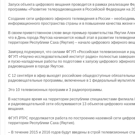
Запуск объекта цифрового вещания проводится в рамках реализации Ф
программы «Развитие телерадиовещания в Российской Федерации на 20
Создание сети цифрового эфирного телевидения в России – необходимы
информационного пространства страны и в повышении качества жизни 
В своем приветственном слове вице-премьер правительства Якутии Але
что в День города Якутска начинается новый этап в развитии телевиде
территории Республики Саха (Якутия) – начало цифрового эфирного веща
Зампред подчеркнул, что силами ФГУП «Российская телевизионная и ра
ФГУП «Научно-исследовательский институт радио» полностью заверш
и пуско-наладочные работы по подготовке к запуску цифрового эфирног
радиовещания в городе Якутске.
С 12 сентября в эфир выходят российские общедоступные обязательны
радиовещательные программы, включенные в 1 федеральный мультипле
Это 10 телевизионных программ и 3 радиопрограммы.
В настоящее время на территории республики специалистами филиала 
и радиовещательной сети обслуживаются 13 объектов цифрового назем
вещания.
ФГУП РТРС продолжается работа по построению наземной сети цифро
территории Республики Саха (Якутия).
– В течение 2015 и 2016 годов будут введены в строй телевизионные с