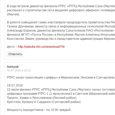
В ходе встречи директор филиала РТРС «РТПЦ Республики Саха (Якутия
рассказал о строительстве сети вещания цифрового эфирного телевиде
(Якутия).
В работе совещания также участвовали председатель правительства Рес
Галина Данчикова, министр связи и информационных технологий Респуб
Александр Борисов, директор филиала Сахателеком ПАО «Ростелеком» 
филиала ФГУП «Почта России» в Республике Якутия Алевтина Игнатьев
Константин Зимин, руководство и представители администрации Мирнин
фото –
http://yakutia.rtrs.ru/news/read/79/
Ответить
homyak
:
19.07.2016 в 16:22
РТРС начал трансляцию «цифры» в Мирнинском, Ленском и Сунтарском
19.07.2016
15 июля филиал РТРС «РТПЦ Республики Саха (Якутия)» начал тестову
цифровых программ РТРС-1 (1 мультиплекс) в Светлом (Мирнинский райо
Турукте, Хамре и Ярославском (Ленский район),
Крестяхе, Куокуну и Сарданге (Сунтарский район).
Мощность передатчиков – по 10 Вт каждый.