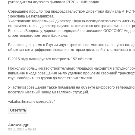
руководители якутского филиала РТРС и НИИ радио.
Совещание прошло под председательством директора филиала РТРС “Р
Ярослава Безукладникова.
Участвовали: генеральный директор Научно-исследовательского институ
его заместитель – директор научно-технического центра анализа элект
Вячеслав Веерпалу, директор подрядной организации ООО “СИС” Андрей
строительного контроля филиала.
В настоящее время в Якутии идут строительно-монтажные и пуско-нала
объектах сети цифрового вещания, которые должны быть закончены в эт
В 2015 году планируется построить 152 объекта.
Поскольку большинство строительных площадок находится в труднопро
внимание в ходе совещания было уделено проблеме сезонной транспорт
крупногабаритных грузов до мест строительства.
Участники совещания также побывали на объекте цифрового телеради
посетили местный завод металлоконструкций.
yakutia.rtrn.ru/news/read/25/
Ответить
Александр
:
03.08.2014 в 09:14