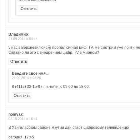
Ответить
Владимир
:
21.09.2014 в 04:44
у нас в Верхневилюйске пропал сигнал циф. TV. Не смотрим уже почти м
Связано ли это с внедрением цифр. TV в Мирном?
Ответить
Введите свое имя...
:
21.09.2014 в 08:26
8 (4112) 32-15-97 пн.-пятн. с 09.00 до 18.00.
Ответить
homyak
:
02.10.2014 в 16:41
В Хангаласском районе Якутии дан старт цифровому телевидению
сегодня, 17:45