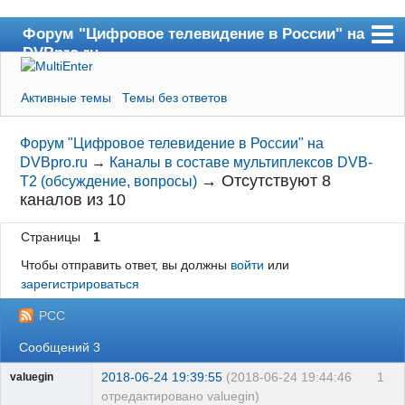
Форум "Цифровое телевидение в России" на
DVBpro.ru
Форум
Активные темы
Темы без ответов
Сайт DVBpro.ru
Поиск
Форум "Цифровое телевидение в России" на
DVBpro.ru
→
Каналы в составе мультиплексов DVB-
Регистрация
→
Отсутствуют 8
T2 (обсуждение, вопросы)
каналов из 10
Вход
Страницы
1
Чтобы отправить ответ, вы должны
войти
или
зарегистрироваться
РСС
Сообщений 3
2018-06-24 19:39:55
(2018-06-24 19:44:46
1
valuegin
отредактировано valuegin)